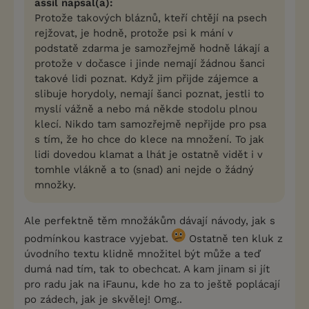
assil napsal(a):
Protože takových bláznů, kteří chtějí na psech
rejžovat, je hodně, protože psi k mání v
podstatě zdarma je samozřejmě hodně lákají a
protože v dočasce i jinde nemají žádnou šanci
takové lidi poznat. Když jim přijde zájemce a
slibuje horydoly, nemají šanci poznat, jestli to
myslí vážně a nebo má někde stodolu plnou
klecí. Nikdo tam samozřejmě nepřijde pro psa
s tím, že ho chce do klece na množení. To jak
lidi dovedou klamat a lhát je ostatně vidět i v
tomhle vlákně a to (snad) ani nejde o žádný
množky.
Ale perfektně těm množákům dávají návody, jak s
podmínkou kastrace vyjebat.
Ostatně ten kluk z
úvodního textu klidně množitel být může a teď
dumá nad tím, tak to obechcat. A kam jinam si jít
pro radu jak na iFaunu, kde ho za to ještě poplácají
po zádech, jak je skvělej! Omg..