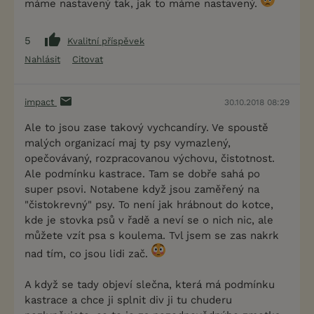
máme nastavený tak, jak to máme nastavený.
5
Kvalitní příspěvek
Nahlásit
Citovat
impact
30.10.2018 08:29
Ale to jsou zase takový vychcandíry. Ve spoustě
malých organizací maj ty psy vymazlený,
opečovávaný, rozpracovanou výchovu, čistotnost.
Ale podmínku kastrace. Tam se dobře sahá po
super psovi. Notabene když jsou zaměřený na
"čistokrevný" psy. To není jak hrábnout do kotce,
kde je stovka psů v řadě a neví se o nich nic, ale
můžete vzít psa s koulema. Tvl jsem se zas nakrk
nad tím, co jsou lidi zač.
A když se tady objeví slečna, která má podmínku
kastrace a chce ji splnit div ji tu chuderu