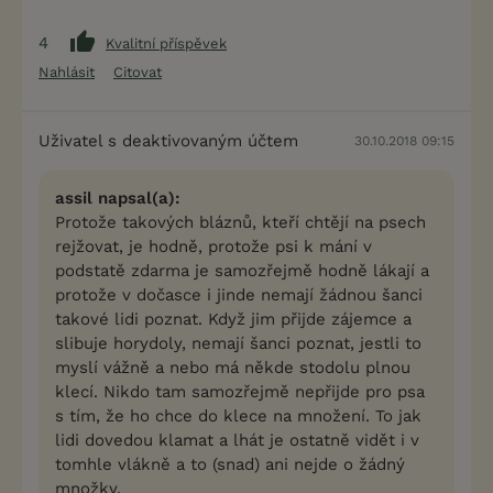
4
Kvalitní příspěvek
Nahlásit
Citovat
Uživatel s deaktivovaným účtem
30.10.2018 09:15
assil napsal(a):
Protože takových bláznů, kteří chtějí na psech
rejžovat, je hodně, protože psi k mání v
podstatě zdarma je samozřejmě hodně lákají a
protože v dočasce i jinde nemají žádnou šanci
takové lidi poznat. Když jim přijde zájemce a
slibuje horydoly, nemají šanci poznat, jestli to
myslí vážně a nebo má někde stodolu plnou
klecí. Nikdo tam samozřejmě nepřijde pro psa
s tím, že ho chce do klece na množení. To jak
lidi dovedou klamat a lhát je ostatně vidět i v
tomhle vlákně a to (snad) ani nejde o žádný
množky.