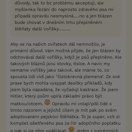
důvody, tak to bz problému akceptuji, ale
myšlenka řezání do naprosto zdravého psa mi
připadá opravdu nesmyslná.....no a jen blázen
bude chovat v dnešním trhu přeplněném
štěňaty další voříšky..........
Aby se na našich zvířatech dál nemnožilo, je
primární důvod. Vám možná přijde, že jen blázen by
odchovával další voříšky, když je psů přeplněno. Ale
takových bláznů jsou stovky, tisíce. A navíc my
nemáme voříšky jako takové, ale máme to, co
spousta lidí vidí jako "čistokrevná plemena". Ze své
praxe bych mohla vysypat desítky příkladů, kdy
jsem byla napadána, že vyžaduji kastrace. Že jsem
Hitler, který psům upírá základní právo být
matkou/otcem.
Opravdu mi volají/píší lidé s
tímto názorem a jejichž cílem je mít pak po svém
adoptovaném pejskovi štěňátka. To je super, vzít si
komplet ošetřeného psa za litr adopčního poplatku
a pak si na něm vydělávat.
Jeden z extrémních