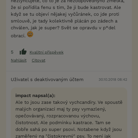
nezlynčujete, co to je za nezodpovědnýho zmetka,
že si pořídila fenu s tím, že ji bude kastrovat. Ale
když se tu objeví nějakej vyčůránek, co jde proti
smlouvě, je tady kolektivně plácán po zádech a
chválen, jak je super? Svět se opravdu v p*del
obrací.
5
Kvalitní příspěvek
Nahlásit
Citovat
Uživatel s deaktivovaným účtem
30.10.2018 08:42
impact napsal(a):
Ale to jsou zase takový vychcandíry. Ve spoustě
malých organizací maj ty psy vymazlený,
opečovávaný, rozpracovanou výchovu,
čistotnost. Ale podmínku kastrace. Tam se
dobře sahá po super psovi. Notabene když jsou
zaměřený na "čistokrevný" psy. To není jak