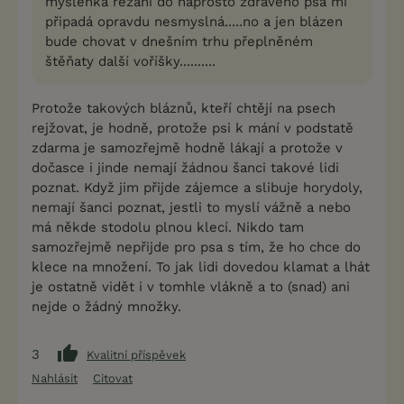
myšlenka řezání do naprosto zdravého psa mi
připadá opravdu nesmyslná.....no a jen blázen
bude chovat v dnešním trhu přeplněném
štěňaty další voříšky..........
Protože takových bláznů, kteří chtějí na psech
rejžovat, je hodně, protože psi k mání v podstatě
zdarma je samozřejmě hodně lákají a protože v
dočasce i jinde nemají žádnou šanci takové lidi
poznat. Když jim přijde zájemce a slibuje horydoly,
nemají šanci poznat, jestli to myslí vážně a nebo
má někde stodolu plnou klecí. Nikdo tam
samozřejmě nepřijde pro psa s tím, že ho chce do
klece na množení. To jak lidi dovedou klamat a lhát
je ostatně vidět i v tomhle vlákně a to (snad) ani
nejde o žádný množky.
3
Kvalitní příspěvek
Nahlásit
Citovat