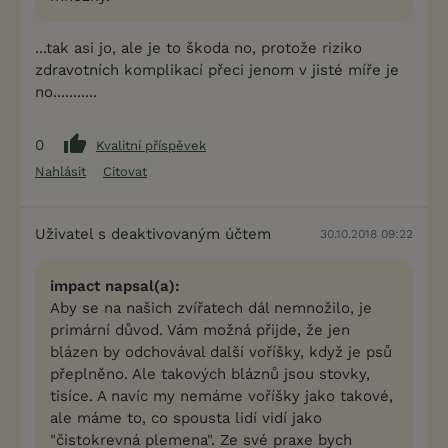
...tak asi jo, ale je to škoda no, protože riziko
zdravotních komplikací přeci jenom v jisté míře je
no...........
0
Kvalitní příspěvek
Nahlásit
Citovat
Uživatel s deaktivovaným účtem
30.10.2018 09:22
impact napsal(a):
Aby se na našich zvířatech dál nemnožilo, je
primární důvod. Vám možná přijde, že jen
blázen by odchovával další voříšky, když je psů
přeplněno. Ale takových bláznů jsou stovky,
tisíce. A navíc my nemáme voříšky jako takové,
ale máme to, co spousta lidí vidí jako
"čistokrevná plemena". Ze své praxe bych