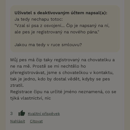
Uživatel s deaktivovaným účtem napsal(a):
Ja tedy nechapu totoc:
"Vzal si psa z osvojení... Čip je napsaný na ní,
ale pes je registrovaný na nového pána."
Jakou ma tedy v ruce smlouvu?
Můj pes má čip taky registrovaný na chovatelku a
ne na mě. Prostě se mi nechtělo ho
přeregistrovávat, jsme s chovatelkou v kontaktu,
tak je jedno, kdo by dostal vědět, kdyby se pes
ztratil.
Registrace čipu na určité jméno neznamená, co se
týká vlastnictví, nic
3
Kvalitní příspěvek
Nahlásit
Citovat