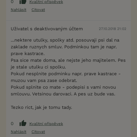
0
Kvalitní příspěvek
Nahlásit
Citovat
Uživatel s deaktivovaným účtem
27.10.2018 21:02
...nektere utulky, spolky atd. posouvaji psi dal na
zaklade ruznych smluv. Podminkou tam je napr.
prave kastrace.
Psa sice mate doma, ale nejste jeho majitelem. Pes
je stale utulku ci spolku.
Pokud nesplnite podminku napr. prave kastrace -
muzou vam psa zase odebrat.
Pokud splnite co mate - podepisi s vami novou
smlouvu. Vetsinou darovaci. A pes uz bude vas.
Tezko rict, jak je tomu tady.
0
Kvalitní příspěvek
Nahlásit
Citovat