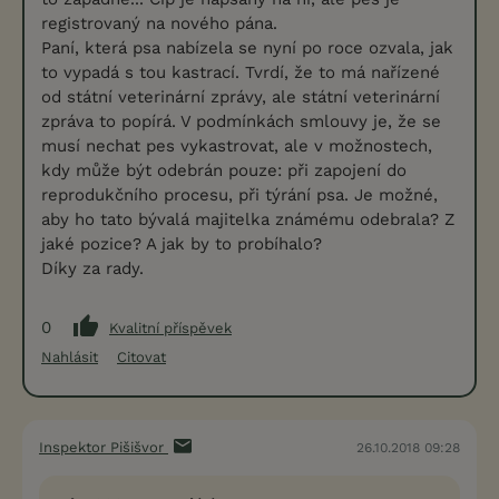
registrovaný na nového pána.
Paní, která psa nabízela se nyní po roce ozvala, jak
to vypadá s tou kastrací. Tvrdí, že to má nařízené
od státní veterinární zprávy, ale státní veterinární
zpráva to popírá. V podmínkách smlouvy je, že se
musí nechat pes vykastrovat, ale v možnostech,
kdy může být odebrán pouze: při zapojení do
reprodukčního procesu, při týrání psa. Je možné,
aby ho tato bývalá majitelka známému odebrala? Z
jaké pozice? A jak by to probíhalo?
Díky za rady.
0
Kvalitní příspěvek
Nahlásit
Citovat
Inspektor Pišišvor
26.10.2018 09:28