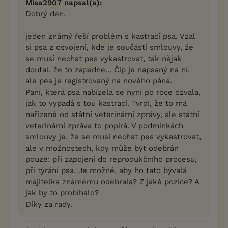
Misa2907 napsal(a):
Dobrý den,
jeden známý řeší problém s kastrací psa. Vzal
si psa z osvojení, kde je součástí smlouvy, že
se musí nechat pes vykastrovat, tak nějak
doufal, že to zapadne... Čip je napsaný na ní,
ale pes je registrovaný na nového pána.
Paní, která psa nabízela se nyní po roce ozvala,
jak to vypadá s tou kastrací. Tvrdí, že to má
nařízené od státní veterinární zprávy, ale státní
veterinární zpráva to popírá. V podmínkách
smlouvy je, že se musí nechat pes vykastrovat,
ale v možnostech, kdy může být odebrán
pouze: při zapojení do reprodukčního procesu,
při týrání psa. Je možné, aby ho tato bývalá
majitelka známému odebrala? Z jaké pozice? A
jak by to probíhalo?
Díky za rady.