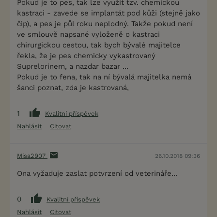
Pokud je to pes, tak lze využít tzv. chemickou
kastraci - zavede se implantát pod kůži (stejně jako
čip), a pes je půl roku neplodný. Takže pokud není
ve smlouvě napsané vyloženě o kastraci
chirurgickou cestou, tak bych bývalé majitelce
řekla, že je pes chemicky vykastrovaný
Suprelorinem, a nazdar bazar ...
Pokud je to fena, tak na ní bývalá majitelka nemá
šanci poznat, zda je kastrovaná,
1
Kvalitní příspěvek
Nahlásit
Citovat
Misa2907
26.10.2018 09:36
Ona vyžaduje zaslat potvrzení od veterináře...
0
Kvalitní příspěvek
Nahlásit
Citovat