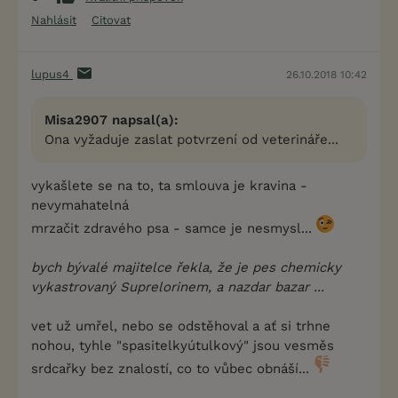
Nahlásit
Citovat
lupus4
26.10.2018 10:42
Misa2907 napsal(a):
Ona vyžaduje zaslat potvrzení od veterináře...
vykašlete se na to, ta smlouva je kravina -
nevymahatelná
mrzačit zdravého psa - samce je nesmysl...
bych bývalé majitelce řekla, že je pes chemicky
vykastrovaný Suprelorinem, a nazdar bazar ...
vet už umřel, nebo se odstěhoval a ať si trhne
nohou, tyhle "spasitelkyútulkový" jsou vesměs
srdcařky bez znalostí, co to vůbec obnáší...