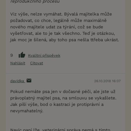
reprodukčního procesu
Viz výše, nelze vymáhat. Bývalá majitelka může
požadovat, co chce, legálně může maximálně
nového majitele udat za týrání, což se bude
vyšetřovat, ale to je tak všechno. Teď je otázkou,
jak moc je šílená, aby toho psa nešla ttřeba ukrást.
9
Kvalitní příspěvek
Nahlásit
Citovat
davidka
26.10.2018 16:07
Pokud nemáte psa jen v dočasné péči, ale jste už
právoplatný majitel psa, na smlouvu se vykašlete.
Jak píší výše, bod o kastraci je protiprávní a
nevymahatelný.
Navíc paní lže, veterinární správa nemá s tímto