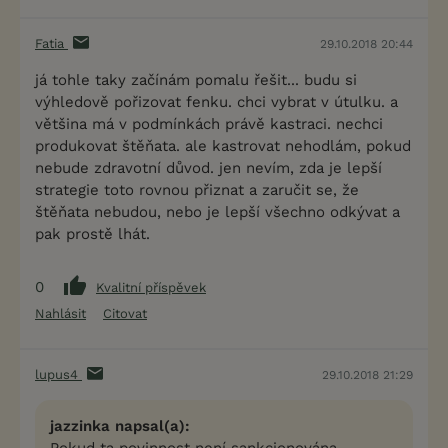
Fatia
29.10.2018 20:44
já tohle taky začínám pomalu řešit... budu si
výhledově pořizovat fenku. chci vybrat v útulku. a
většina má v podmínkách právě kastraci. nechci
produkovat štěňata. ale kastrovat nehodlám, pokud
nebude zdravotní důvod. jen nevím, zda je lepší
strategie toto rovnou přiznat a zaručit se, že
štěňata nebudou, nebo je lepší všechno odkývat a
pak prostě lhát.
0
Kvalitní příspěvek
Nahlásit
Citovat
lupus4
29.10.2018 21:29
jazzinka napsal(a):