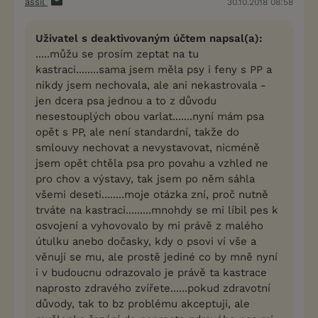
assil
30.10.2018 08:58
Uživatel s deaktivovaným účtem napsal(a):
.....můžu se prosím zeptat na tu
kastraci........sama jsem měla psy i feny s PP a
nikdy jsem nechovala, ale ani nekastrovala -
jen dcera psa jednou a to z důvodu
nesestouplých obou varlat.......nyní mám psa
opět s PP, ale není standardní, takže do
smlouvy nechovat a nevystavovat, nicméně
jsem opět chtěla psa pro povahu a vzhled ne
pro chov a výstavy, tak jsem po něm sáhla
všemi deseti........moje otázka zní, proč nutně
trváte na kastraci.........mnohdy se mi líbil pes k
osvojení a vyhovovalo by mi právě z malého
útulku anebo dočasky, kdy o psovi ví vše a
věnují se mu, ale prostě jediné co by mně nyní
i v budoucnu odrazovalo je právě ta kastrace
naprosto zdravého zvířete......pokud zdravotní
důvody, tak to bz problému akceptuji, ale