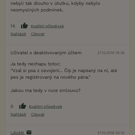
nebyli tak dlouho v útulku, kdyby nebylo
nesmyslných podmínek.
14
Kvalitní příspěvek
Nahlásit
Citovat
Uživatel s deaktivovaným účtem
27.10.2018 19:36
Ja tedy nechapu totoc:
"Vzal si psa z osvojení... Čip je napsaný na ní, ale
pes je registrovaný na nového pána."
Jakou ma tedy v ruce smlouvu?
0
Kvalitní příspěvek
Nahlásit
Citovat
LájošM
27.10.2018 20:13