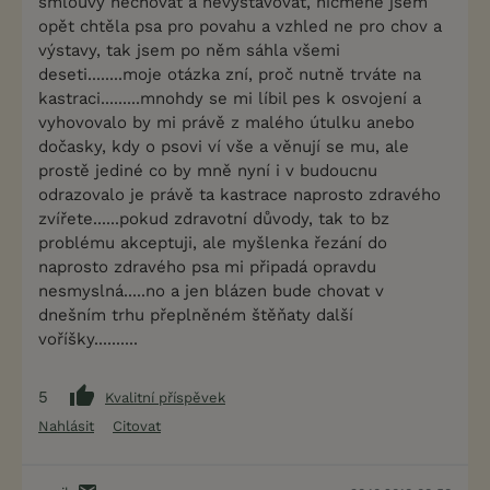
smlouvy nechovat a nevystavovat, nicméně jsem
opět chtěla psa pro povahu a vzhled ne pro chov a
výstavy, tak jsem po něm sáhla všemi
deseti........moje otázka zní, proč nutně trváte na
kastraci.........mnohdy se mi líbil pes k osvojení a
vyhovovalo by mi právě z malého útulku anebo
dočasky, kdy o psovi ví vše a věnují se mu, ale
prostě jediné co by mně nyní i v budoucnu
odrazovalo je právě ta kastrace naprosto zdravého
zvířete......pokud zdravotní důvody, tak to bz
problému akceptuji, ale myšlenka řezání do
naprosto zdravého psa mi připadá opravdu
nesmyslná.....no a jen blázen bude chovat v
dnešním trhu přeplněném štěňaty další
voříšky..........
5
Kvalitní příspěvek
Nahlásit
Citovat