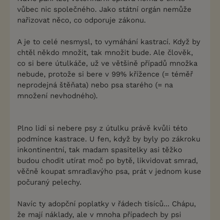
vůbec nic společného. Jako státní orgán nemůže
nařizovat něco, co odporuje zákonu.
A je to celé nesmysl, to vymáhání kastrací. Když by
chtěl někdo množit, tak množit bude. Ale člověk,
co si bere útulkáče, už ve většině případů množka
nebude, protože si bere v 99% křížence (= téměř
neprodejná štěňata) nebo psa starého (= na
množení nevhodného).
Plno lidí si nebere psy z útulku právě kvůli této
podmínce kastrace. U fen, když by byly po zákroku
inkontinentní, tak madam spasitelky asi těžko
budou chodit utírat moč po bytě, likvidovat smrad,
věčně koupat smradlavýho psa, prát v jednom kuse
počuraný pelechy.
Navíc ty adopční poplatky v řádech tisíců... Chápu,
že mají náklady, ale v mnoha případech by psi