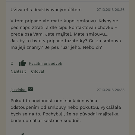
Uživatel s deaktivovaným účtem
27.10.2018 20:36
V tom pripade ale mate kupni smlouvu. Kdyby se
pes napr. ztratil a dle cipu kontaktovali chovku -
preda psa Vam. Jste majitel. Mate smlouvu...
Jak by to bylo v pripade tazatelky? Co za smlouvu
ma jeji znamy? Je pes "uz" jeho. Nebo ci?
0
Kvalitní příspěvek
Nahlásit
Citovat
jazzinka
27.10.2018 20:38
Pokud ta povinnost není sankcionována
odstoupením od smlouvy nebo pokutou, vykašlala
bych se na to. Pochybuji, že se původní majitelka
bude domáhat kastrace soudně.