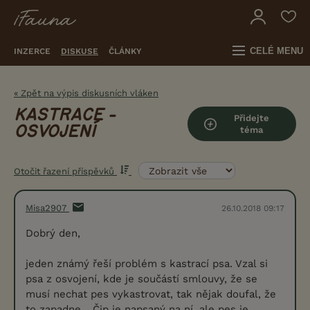
CELÉ MENU
INZERCE
DISKUSE
ČLÁNKY
« Zpět na výpis diskusních vláken
KASTRACE -
Přidejte
OSVOJENÍ
téma
Otočit řazení příspěvků
Misa2907
26.10.2018 09:17
Dobrý den,
jeden známý řeší problém s kastrací psa. Vzal si
psa z osvojení, kde je součástí smlouvy, že se
musí nechat pes vykastrovat, tak nějak doufal, že
to zapadne... Čip je napsaný na ní, ale pes je