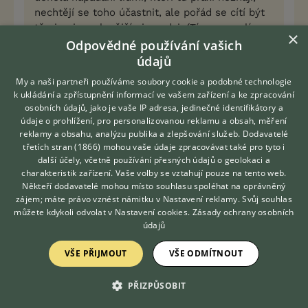
nechtějí se toho účastnit, ale pořád se cítí být
těmi nejpovolanějšími soudci. (Tím nemyslím
×
konkrétně jen Vás, ale spoustu lidí tady.. )
Odpovědné používání vašich
údajů
Na druhou stranu lidí, kteří po mě chtějí/chtěli
My a naši partneři používáme soubory cookie a podobné technologie
nekastrovaného jedince s tím, že si ho opravdu
k ukládání a zpřístupnění informací ve vašem zařízení a ke zpracování
uhlídají, bych za ty leta spočítala na prstech
osobních údajů, jako je vaše IP adresa, jedinečné identifikátory a
jedné ruky a jsem opravdu přesvědčená o tom,
údaje o prohlížení, pro personalizovanou reklamu a obsah, měření
že ti bojovníci proti kastracím v útulcích by si
reklamy a obsahu, analýzu publika a zlepšování služeb.
Dodavatelé
třetích stran (1866)
mohou vaše údaje zpracovávat také pro tyto i
nekastrovaného týraného psa stejně nevzali.
Hledáte zvířecího kamaráda?
další účely, včetně používání přesných údajů o geolokaci a
Zdarma vám poradí
Protože se s nimi prostě v praxi nepotkávám.
charakteristik zařízení. Vaše volby se vztahují pouze na tento web.
VETERINÁŘ ONLINE
Potkávám je jen zde, na ifauně.
Někteří dodavatelé mohou místo souhlasu spoléhat na oprávněný
KONZULTOVAT S
zájem; máte právo vznést námitku v
Nastavení reklamy
. Svůj souhlas
VETERINÁŘEM
No a podstatná je samozřejmě i zdravotní
můžete kdykoli odvolat v
Nastavení cookies
.
Zásady ochrany osobních
údajů
stránka věci - odhadem 90% fen, které
kastrujeme, prostě má zdravotní problém -
VŠE PŘIJMOUT
VŠE ODMÍTNOUT
cysty, srůsty na děloze, dělohu přirostlou k
čemukoliv, protože ji kuchal nějakej de*ent
PŘIZPŮSOBIT
doma na stole, a tak dále.. Což je samozřejmě
hlavně tím, že se primárně specializujeme na