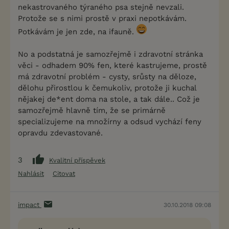
nekastrovaného týraného psa stejně nevzali.
Protože se s nimi prostě v praxi nepotkávám.
Potkávám je jen zde, na ifauně.
No a podstatná je samozřejmě i zdravotní stránka
věci - odhadem 90% fen, které kastrujeme, prostě
má zdravotní problém - cysty, srůsty na děloze,
dělohu přirostlou k čemukoliv, protože ji kuchal
nějakej de*ent doma na stole, a tak dále.. Což je
samozřejmě hlavně tím, že se primárně
specializujeme na množírny a odsud vychází feny
opravdu zdevastované.
3
Kvalitní příspěvek
Nahlásit
Citovat
impact
30.10.2018 09:08