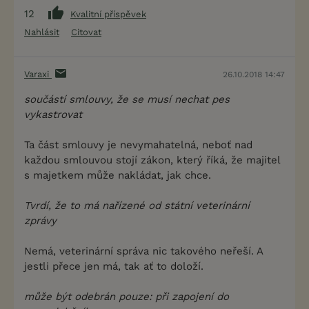
12
Kvalitní příspěvek
Nahlásit
Citovat
Varaxi
26.10.2018 14:47
součástí smlouvy, že se musí nechat pes
vykastrovat
Ta část smlouvy je nevymahatelná, neboť nad
každou smlouvou stojí zákon, který říká, že majitel
s majetkem může nakládat, jak chce.
Tvrdí, že to má nařízené od státní veterinární
zprávy
Nemá, veterinární správa nic takového neřeší. A
jestli přece jen má, tak ať to doloží.
může být odebrán pouze: při zapojení do