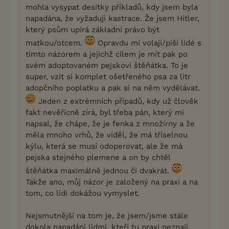
mohla vysypat desítky příkladů, kdy jsem byla
napadána, že vyžaduji kastrace. Že jsem Hitler,
který psům upírá základní právo být
matkou/otcem.
Opravdu mi volají/píší lidé s
tímto názorem a jejichž cílem je mít pak po
svém adoptovaném pejskovi štěňátka. To je
super, vzít si komplet ošetřeného psa za litr
adopčního poplatku a pak si na něm vydělávat.
Jeden z extrémních případů, kdy už člověk
fakt nevěřícně zírá, byl třeba pán, který mi
napsal, že chápe, že je fenka z množírny a že
měla mnoho vrhů, že viděl, že má tříselnou
kýlu, která se musí odoperovat, ale že má
pejska stejného plemene a on by chtěl
štěňátka maximálně jednou či dvakrát.
Takže ano, můj názor je založený na praxi a na
tom, co lidi dokážou vymyslet.
Nejsmutnější na tom je, že jsem/jsme stále
dokola napadáni lidmi, kteří tu praxi neznají,