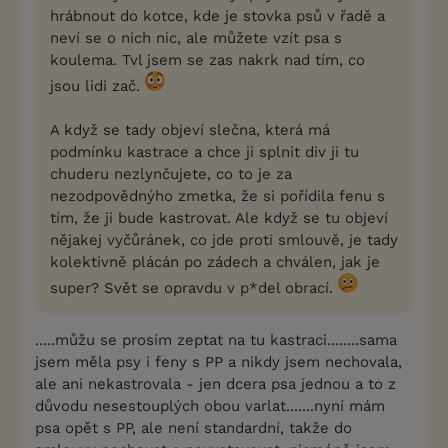
hrábnout do kotce, kde je stovka psů v řadě a
neví se o nich nic, ale můžete vzít psa s
koulema. Tvl jsem se zas nakrk nad tím, co
jsou lidi zač.
A když se tady objeví slečna, která má
podmínku kastrace a chce ji splnit div ji tu
chuderu nezlynčujete, co to je za
nezodpovědnýho zmetka, že si pořídila fenu s
tím, že ji bude kastrovat. Ale když se tu objeví
nějakej vyčůránek, co jde proti smlouvě, je tady
kolektivně plácán po zádech a chválen, jak je
super? Svět se opravdu v p*del obrací.
.....můžu se prosím zeptat na tu kastraci........sama
jsem měla psy i feny s PP a nikdy jsem nechovala,
ale ani nekastrovala - jen dcera psa jednou a to z
důvodu nesestouplých obou varlat.......nyní mám
psa opět s PP, ale není standardní, takže do