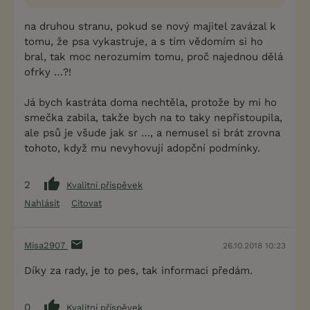
na druhou stranu, pokud se nový majitel zavázal k
tomu, že psa vykastruje, a s tím vědomím si ho
bral, tak moc nerozumím tomu, proč najednou dělá
ofrky …?!
Já bych kastráta doma nechtěla, protože by mi ho
smečka zabila, takže bych na to taky nepřistoupila,
ale psů je všude jak sr …, a nemusel si brát zrovna
tohoto, když mu nevyhovují adopční podmínky.
2
Kvalitní příspěvek
Nahlásit
Citovat
Misa2907
26.10.2018 10:23
Díky za rady, je to pes, tak informaci předám.
0
Kvalitní příspěvek