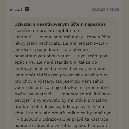
impact
30.10.2018 09:06
Uživatel s deaktivovaným účtem napsal(a):
.....můžu se prosím zeptat na tu
kastraci........sama jsem měla psy i feny s PP a
nikdy jsem nechovala, ale ani nekastrovala -
jen dcera psa jednou a to z důvodu
nesestouplých obou varlat.......nyní mám psa
opět s PP, ale není standardní, takže do
smlouvy nechovat a nevystavovat, nicméně
jsem opět chtěla psa pro povahu a vzhled ne
pro chov a výstavy, tak jsem po něm sáhla
všemi deseti........moje otázka zní, proč nutně
trváte na kastraci.........mnohdy se mi líbil pes k
osvojení a vyhovovalo by mi právě z malého
útulku anebo dočasky, kdy o psovi ví vše a
věnují se mu, ale prostě jediné co by mně nyní
i v budoucnu odrazovalo je právě ta kastrace
naprosto zdravého zvířete......pokud zdravotní