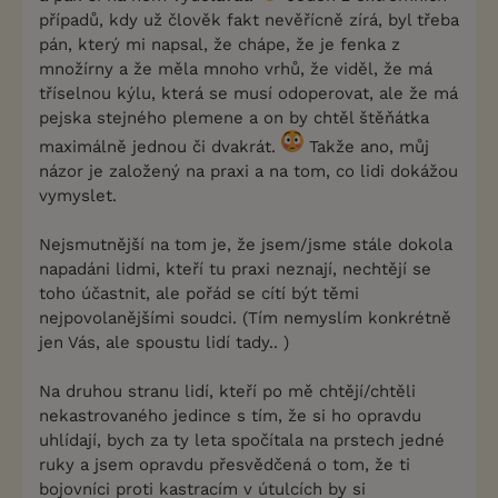
případů, kdy už člověk fakt nevěřícně zírá, byl třeba
pán, který mi napsal, že chápe, že je fenka z
množírny a že měla mnoho vrhů, že viděl, že má
tříselnou kýlu, která se musí odoperovat, ale že má
pejska stejného plemene a on by chtěl štěňátka
maximálně jednou či dvakrát.
Takže ano, můj
názor je založený na praxi a na tom, co lidi dokážou
vymyslet.
Nejsmutnější na tom je, že jsem/jsme stále dokola
napadáni lidmi, kteří tu praxi neznají, nechtějí se
toho účastnit, ale pořád se cítí být těmi
nejpovolanějšími soudci. (Tím nemyslím konkrétně
jen Vás, ale spoustu lidí tady.. )
Na druhou stranu lidí, kteří po mě chtějí/chtěli
nekastrovaného jedince s tím, že si ho opravdu
uhlídají, bych za ty leta spočítala na prstech jedné
ruky a jsem opravdu přesvědčená o tom, že ti
bojovníci proti kastracím v útulcích by si