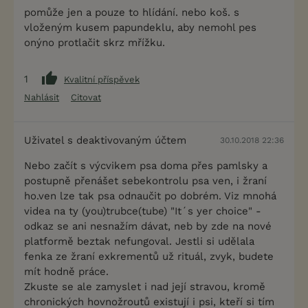
pomůže jen a pouze to hlídání. nebo koš. s
vloženým kusem papundeklu, aby nemohl pes
onýno protlačit skrz mřížku.
1
Kvalitní příspěvek
Nahlásit
Citovat
Uživatel s deaktivovaným účtem
30.10.2018 22:36
Nebo začít s výcvikem psa doma přes pamlsky a
postupně přenášet sebekontrolu psa ven, i žraní
ho.ven lze tak psa odnaučit po dobrém. Viz mnohá
videa na ty (you)trubce(tube) "It´s yer choice" -
odkaz se ani nesnažím dávat, neb by zde na nové
platformě beztak nefungoval. Jestli si udělala
fenka ze žraní exkrementů už rituál, zvyk, budete
mít hodně práce.
Zkuste se ale zamyslet i nad její stravou, kromě
chronických hovnožroutů existují i psi, kteří si tím