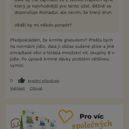
který je nejvhodnější pro tento účel. Běžně se
doporučuje Romadur, ale nevím, že který druh.
Věděl by mi někdo poradit?
Předpokládám, že krmíte granulemi? Přešla bych
na normální jídlo, dala jí občas sušené plíce a jiné
smradlavé věci a hlídala množství vit. skupiny B v
jídle. Po úpravě krmné dávky problém většinou
vymizí.
0
Kvalitní příspěvek
Nahlásit
Citovat