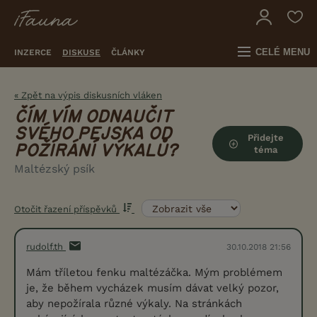
CELÉ MENU
INZERCE
DISKUSE
ČLÁNKY
« Zpět na výpis diskusních vláken
ČÍM VÍM ODNAUČIT
SVÉHO PEJSKA OD
Přidejte
POŽÍRÁNÍ VÝKALŮ?
téma
Maltézský psík
Otočit řazení příspěvků
rudolf.th
30.10.2018 21:56
Mám tříletou fenku maltézáčka. Mým problémem
je, že během vycházek musím dávat velký pozor,
aby nepožírala různé výkaly. Na stránkách