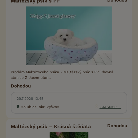
Maltézský psík s PP
Prodám Maltézského psíka - Maltézský psík s PP. Chovná
stanice Z Jasné plan...
Dohodou
29.7.2026 10:45
Holubice, okr. Vyškov
ZJASNEPL...
Dohodou
Maltézský psík – Krásná štěňata