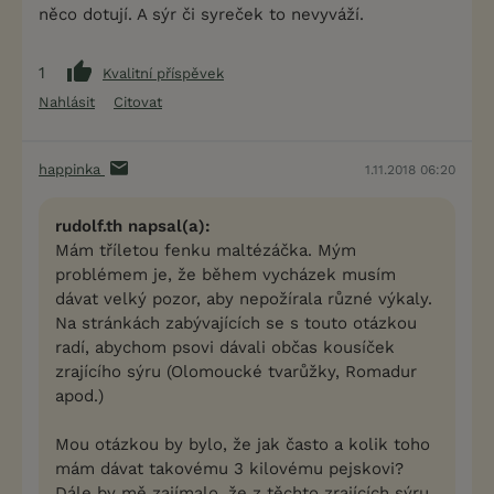
něco dotují. A sýr či syreček to nevyváží.
1
Kvalitní příspěvek
Nahlásit
Citovat
happinka
1.11.2018 06:20
rudolf.th napsal(a):
Mám tříletou fenku maltézáčka. Mým
problémem je, že během vycházek musím
dávat velký pozor, aby nepožírala různé výkaly.
Na stránkách zabývajících se s touto otázkou
radí, abychom psovi dávali občas kousíček
zrajícího sýru (Olomoucké tvarůžky, Romadur
apod.)
Mou otázkou by bylo, že jak často a kolik toho
mám dávat takovému 3 kilovému pejskovi?
Dále by mě zajímalo, že z těchto zrajících sýru,