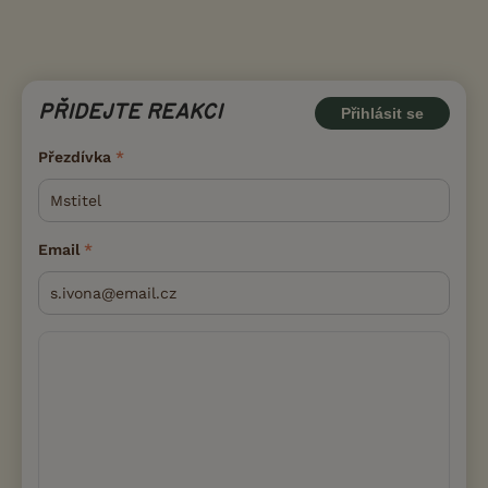
PŘIDEJTE REAKCI
Přihlásit se
Přezdívka
Email