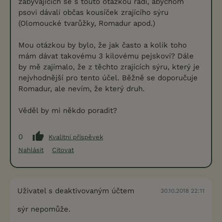
zabývajících se s touto otázkou radí, abychom
psovi dávali občas kousíček zrajícího sýru
(Olomoucké tvarůžky, Romadur apod.)
Mou otázkou by bylo, že jak často a kolik toho
mám dávat takovému 3 kilovému pejskovi? Dále
by mě zajímalo, že z těchto zrajících sýru, který je
nejvhodnější pro tento účel. Běžně se doporučuje
Romadur, ale nevím, že který druh.
Věděl by mi někdo poradit?
0
Kvalitní příspěvek
Nahlásit
Citovat
Uživatel s deaktivovaným účtem
30.10.2018 22:11
sýr nepomůže.