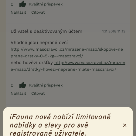
0
Kvalitní příspěvek
Nahlásit
Citovat
Uživatel s deaktivovaným účtem
1.11.2018 11:13
Vhodné jsou neprané ovčí
http://www.masozravci.cz/mrazene-maso/skopove-ne
prane-drstky-0-5-kg--masozravci/
nebo hovězí dršťky
http://www.masozravci.cz/mrazen
e-maso/drstky-hovezi-neprane-mlete-masozravci/
0
Kvalitní příspěvek
Nahlásit
Citovat
lesnížínka
1.11.2018 11:41
iFauna nově nabízí limitované
Vím, ale otázkou je, jestli jim mikroflóra z žaludků
×
nabídky a slevy pro své
býložravců k té úpravě stačí?
registrované uživatele.