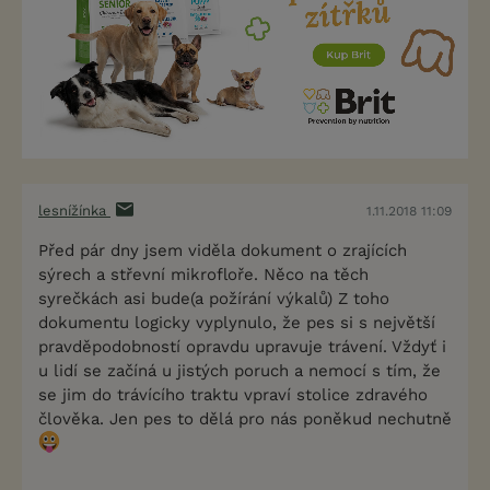
lesnížínka
1.11.2018 11:09
Před pár dny jsem viděla dokument o zrajících
sýrech a střevní mikrofloře. Něco na těch
syrečkách asi bude(a požírání výkalů) Z toho
dokumentu logicky vyplynulo, že pes si s největší
pravděpodobností opravdu upravuje trávení. Vždyť i
u lidí se začíná u jistých poruch a nemocí s tím, že
se jim do trávícího traktu vpraví stolice zdravého
člověka. Jen pes to dělá pro nás poněkud nechutně