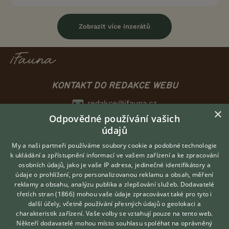
Zobrazit více inzerátů
KONTAKT DO REDAKCE WEBU
redakce@ifauna.cz
×
nonstop
Odpovědné používání vašich
údajů
My a naši partneři používáme soubory cookie a podobné technologie
k ukládání a zpřístupnění informací ve vašem zařízení a ke zpracování
osobních údajů, jako je vaše IP adresa, jedinečné identifikátory a
DOMOVSKÁ STRÁNKA
údaje o prohlížení, pro personalizovanou reklamu a obsah, měření
INZERCE
reklamy a obsahu, analýzu publika a zlepšování služeb.
Dodavatelé
DISKUSE
třetích stran (1866)
mohou vaše údaje zpracovávat také pro tyto i
Hledáte zvířecího kamaráda?
další účely, včetně používání přesných údajů o geolokaci a
Zdarma vám poradí
ČLÁNKY
charakteristik zařízení. Vaše volby se vztahují pouze na tento web.
VETERINÁŘ ONLINE
CHOVATELSKÉ STANICE
Někteří dodavatelé mohou místo souhlasu spoléhat na oprávněný