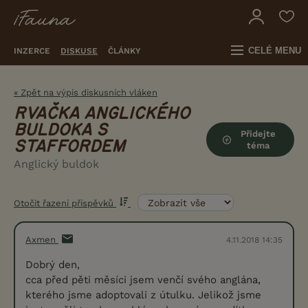
CELÉ MENU
INZERCE
DISKUSE
ČLÁNKY
« Zpět na výpis diskusních vláken
RVAČKA ANGLICKÉHO
BULDOKA S
Přidejte
STAFFORDEM
téma
Anglický buldok
Otočit řazení příspěvků
Axmen
4.11.2018 14:35
Dobrý den,
cca před pěti měsíci jsem venčí svého anglána,
kterého jsme adoptovali z útulku. Jelikož jsme