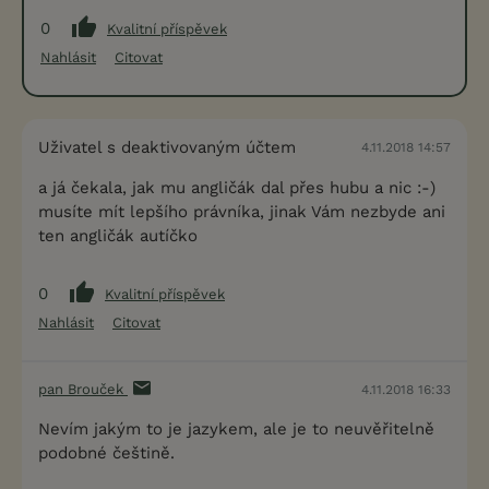
0
Kvalitní příspěvek
Nahlásit
Citovat
Uživatel s deaktivovaným účtem
4.11.2018 14:57
a já čekala, jak mu angličák dal přes hubu a nic :-)
musíte mít lepšího právníka, jinak Vám nezbyde ani
ten angličák autíčko
0
Kvalitní příspěvek
Nahlásit
Citovat
pan Brouček
4.11.2018 16:33
Nevím jakým to je jazykem, ale je to neuvěřitelně
podobné češtině.