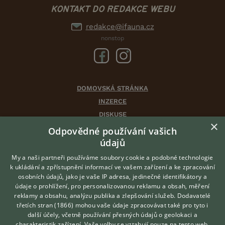
KONTAKT DO REDAKCE WEBU
redakce@ifauna.cz
nonstop
DOMOVSKÁ STRÁNKA
INZERCE
DISKUSE
×
ČLÁNKY
Odpovědné používání vašich
CHOVATELSKÉ STANICE
údajů
ATLAS
My a naši partneři používáme soubory cookie a podobné technologie
VÝBĚR VHODNÉHO PLEMENE
k ukládání a zpřístupnění informací ve vašem zařízení a ke zpracování
osobních údajů, jako je vaše IP adresa, jedinečné identifikátory a
údaje o prohlížení, pro personalizovanou reklamu a obsah, měření
O nás
reklamy a obsahu, analýzu publika a zlepšování služeb.
Dodavatelé
třetích stran (1866)
mohou vaše údaje zpracovávat také pro tyto i
Kontakt
Hledáte zvířecího kamaráda?
další účely, včetně používání přesných údajů o geolokaci a
Zdarma vám poradí
Možnosti zvýraznění inzerátů
charakteristik zařízení. Vaše volby se vztahují pouze na tento web.