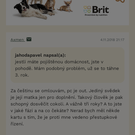
Axmen
4.11.2018 21:17
jahodapavel napsal(a):
jestli máte pojištěnou domácnost, jste v
pohodě. Mám podobný problém, už se to táhne
3. rok.
Za češtinu se omlouvám, pc je out. Jediný svědek
je její matka jen pro doplnění. Takový člověk je pak
schopný dosvěčit cokoli. A vážně tři roky? A to jste
v jaké fázi a na co čekáte? Nerad bych měl někde
kartu s tím, že je proti mne vedeno přestupkové
řízení.