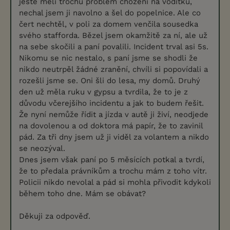
jeste měli trochu problém chození na vodítku,
nechal jsem ji navolno a šel do popelnice. Ale co
čert nechtěl, v poli za domem venčila sousedka
svého stafforda. Bězel jsem okamžitě za ní, ale už
na sebe skočili a paní povalili. Incident trval asi 5s.
Nikomu se nic nestalo, s paní jsme se shodli že
nikdo neutrpěl žádné zranění, chvíli si popovídali a
rozešli jsme se. Oni šli do lesa, my domů. Druhý
den už měla ruku v gypsu a tvrdila, že to je z
důvodu včerejšího incidentu a jak to budem řešit.
Že nyní nemůže řídit a jízda v autě ji živí, neodjede
na dovolenou a od doktora má papír, že to zavinil
pád. Za tři dny jsem už ji viděl za volantem a nikdo
se neozýval.
Dnes jsem však paní po 5 měsících potkal a tvrdí,
že to předala právníkům a trochu mám z toho vítr.
Policii nikdo nevolal a pád si mohla přivodit kdykoli
během toho dne. Mám se obávat?
Děkuji za odpověď.