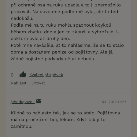
při ochraně psa na ruku upadla a to ji znemožnilo
pracovat. Na dovolené podle mě byla, ale to teď
nedokážu.
Podle mě na tu ruku mohla spadnout kdykoli
během zbytku dne a jen to zkouší a vyhrožuje. U
doktora byla až druhý den.
Poté mne naváděla, ať to nahlasíme, že se to stalo
doma a dostanem peníze od pojištovny. Ale já
žádné pojistné podvody dělat nebudu.
0
Kvalitní příspěvek
Nahlásit
Citovat
jahodapavel
5.11.2018 11:27
Klidně to nahlaste tak, jak se to stalo. Pojišťovna
má na prošetření lidi, lékaře. Když tak jí to
zamítnou.