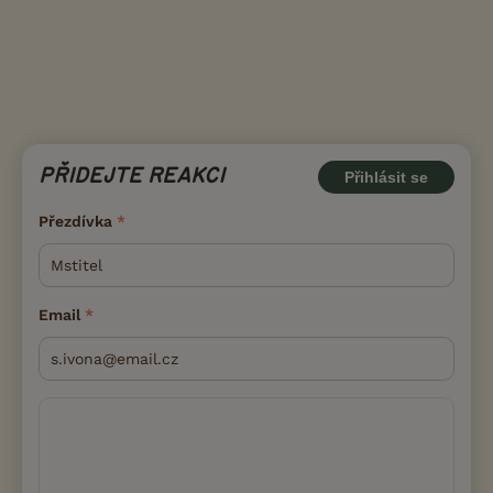
PŘIDEJTE REAKCI
Přihlásit se
Přezdívka
Email