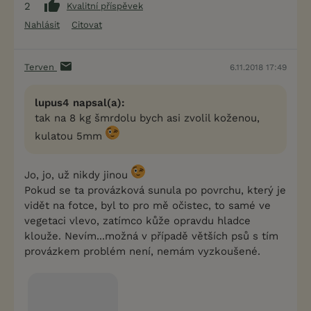
2
Kvalitní příspěvek
Nahlásit
Citovat
Terven
6.11.2018 17:49
lupus4 napsal(a):
tak na 8 kg šmrdolu bych asi zvolil koženou,
kulatou 5mm
Jo, jo, už nikdy jinou
Pokud se ta provázková sunula po povrchu, který je
vidět na fotce, byl to pro mě očistec, to samé ve
vegetaci vlevo, zatímco kůže opravdu hladce
klouže. Nevím...možná v případě větších psů s tím
provázkem problém není, nemám vyzkoušené.