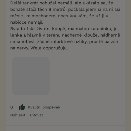
Delší tenkrát bohužel neměli, ale ukázalo se, že
bohatě stačí těch 8 metrů, počkala jsem si na ní asi
měsíc...mimochodem, dnes koukám, že už ji v
nabídce nemají.
Byla to fakt životní koupě, má malou karabinku, je
lehká a hlavně v terénu nádherně klouže, nádherně
se smotává, žádné infarktové uzlíky, prostě balzám
na nervy. Vřele doporučuju.
0
Kvalitní příspěvek
Nahlásit
Citovat