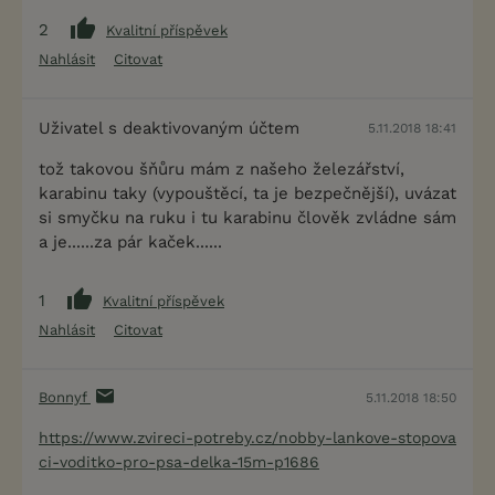
2
Kvalitní příspěvek
Nahlásit
Citovat
Uživatel s deaktivovaným účtem
5.11.2018 18:41
tož takovou šňůru mám z našeho železářství,
karabinu taky (vypouštěcí, ta je bezpečnější), uvázat
si smyčku na ruku i tu karabinu člověk zvládne sám
a je......za pár kaček......
1
Kvalitní příspěvek
Nahlásit
Citovat
Bonnyf
5.11.2018 18:50
https://www.zvireci-potreby.cz/nobby-lankove-stopova
ci-voditko-pro-psa-delka-15m-p1686