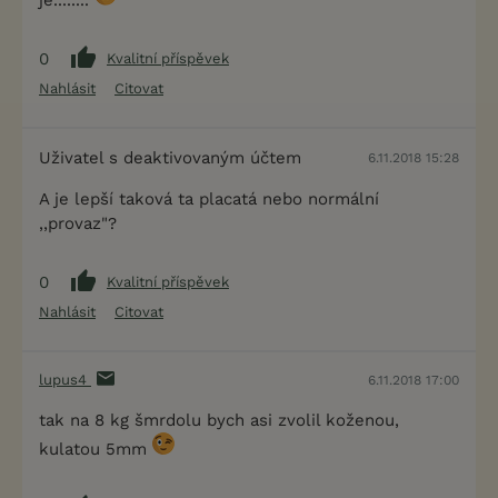
0
Kvalitní příspěvek
Nahlásit
Citovat
Uživatel s deaktivovaným účtem
6.11.2018 15:28
A je lepší taková ta placatá nebo normální
,,provaz"?
0
Kvalitní příspěvek
Nahlásit
Citovat
lupus4
6.11.2018 17:00
tak na 8 kg šmrdolu bych asi zvolil koženou,
kulatou 5mm