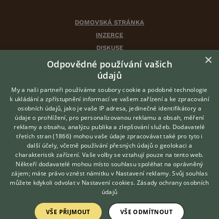
DOMOVSKÁ STRÁNKA
INZERCE
DISKUSE
×
ČLÁNKY
Odpovědné používání vašich
CHOVATELSKÉ STANICE
údajů
ATLAS
My a naši partneři používáme soubory cookie a podobné technologie
VÝBĚR VHODNÉHO PLEMENE
k ukládání a zpřístupnění informací ve vašem zařízení a ke zpracování
osobních údajů, jako je vaše IP adresa, jedinečné identifikátory a
údaje o prohlížení, pro personalizovanou reklamu a obsah, měření
O nás
reklamy a obsahu, analýzu publika a zlepšování služeb.
Dodavatelé
třetích stran (1866)
mohou vaše údaje zpracovávat také pro tyto i
Kontakt
Hledáte zvířecího kamaráda?
další účely, včetně používání přesných údajů o geolokaci a
Zdarma vám poradí
Možnosti zvýraznění inzerátů
charakteristik zařízení. Vaše volby se vztahují pouze na tento web.
VETERINÁŘ ONLINE
Podmínky užití
Někteří dodavatelé mohou místo souhlasu spoléhat na oprávněný
KONZULTOVAT S
zájem; máte právo vznést námitku v
Nastavení reklamy
. Svůj souhlas
Zpracování osobních údajů
VETERINÁŘEM
můžete kdykoli odvolat v
Nastavení cookies
.
Zásady ochrany osobních
údajů
Přihlášení
VŠE PŘIJMOUT
VŠE ODMÍTNOUT
Registrace