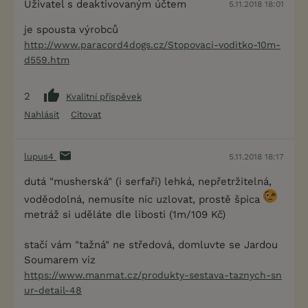
Uživatel s deaktivovaným účtem
5.11.2018 18:01
je spousta výrobců
http://www.paracord4dogs.cz/Stopovaci-voditko-10m-
d559.htm
2
Kvalitní příspěvek
Nahlásit
Citovat
lupus4
5.11.2018 18:17
dutá "musherská" (i serfaři) lehká, nepřetržitelná,
voděodolná, nemusíte nic uzlovat, prostě špica
metráž si uděláte dle libosti (1m/109 Kč)
stačí vám "tažná" ne středová, domluvte se Jardou
Soumarem viz
https://www.manmat.cz/produkty-sestava-taznych-sn
ur-detail-48