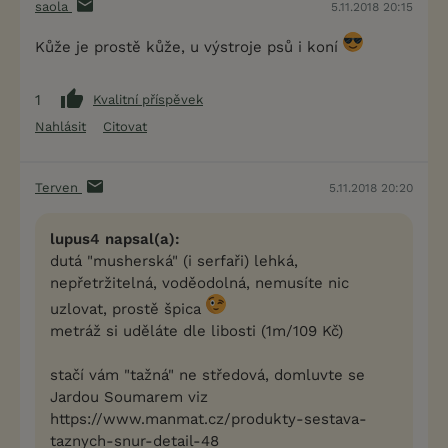
saola
5.11.2018 20:15
Kůže je prostě kůže, u výstroje psů i koní
1
Kvalitní příspěvek
Nahlásit
Citovat
Terven
5.11.2018 20:20
lupus4 napsal(a):
dutá "musherská" (i serfaři) lehká,
nepřetržitelná, voděodolná, nemusíte nic
uzlovat, prostě špica
metráž si uděláte dle libosti (1m/109 Kč)
stačí vám "tažná" ne středová, domluvte se
Jardou Soumarem viz
https://www.manmat.cz/produkty-sestava-
taznych-snur-detail-48