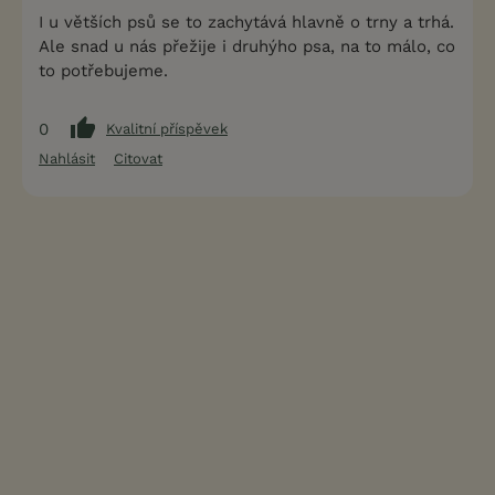
I u větších psů se to zachytává hlavně o trny a trhá.
Ale snad u nás přežije i druhýho psa, na to málo, co
to potřebujeme.
0
Kvalitní příspěvek
Nahlásit
Citovat