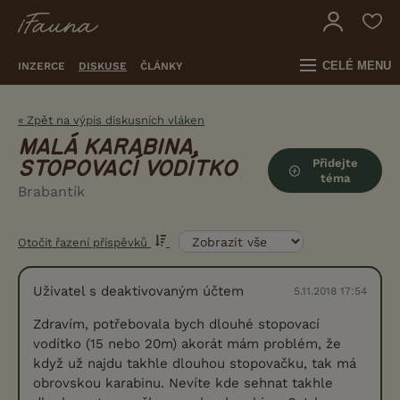
CELÉ MENU
INZERCE
DISKUSE
ČLÁNKY
« Zpět na výpis diskusních vláken
MALÁ KARABINA,
Přidejte
STOPOVACÍ VODÍTKO
téma
Brabantík
Otočit řazení příspěvků
Uživatel s deaktivovaným účtem
5.11.2018 17:54
Zdravím, potřebovala bych dlouhé stopovací
vodítko (15 nebo 20m) akorát mám problém, že
když už najdu takhle dlouhou stopovačku, tak má
obrovskou karabinu. Nevíte kde sehnat takhle