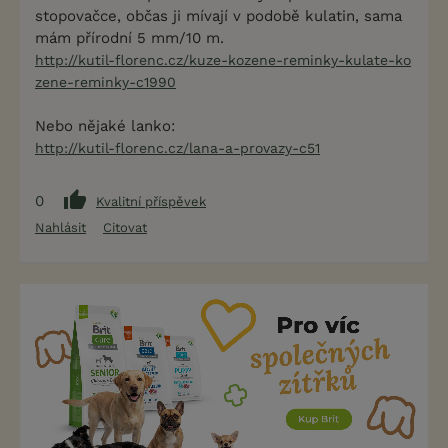
stopovačce, občas ji mívají v podobě kulatin, sama
mám přírodní 5 mm/10 m.
http://kutil-florenc.cz/kuze-kozene-reminky-kulate-ko
zene-reminky-c1990
Nebo nějaké lanko:
http://kutil-florenc.cz/lana-a-provazy-c51
0
Kvalitní příspěvek
Nahlásit
Citovat