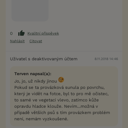
0
Kvalitní příspěvek
Nahlásit
Citovat
Uživatel s deaktivovaným účtem
8.11.2018 14:46
Terven napsal(a):
Jo, jo, už nikdy jinou
Pokud se ta provázková sunula po povrchu,
který je vidět na fotce, byl to pro mě očistec,
to samé ve vegetaci vlevo, zatímco kůže
opravdu hladce klouže. Nevím...možná v
případě větších psů s tím provázkem problém
není, nemám vyzkoušené.