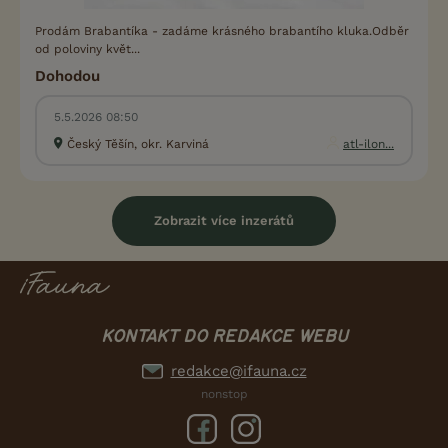
Prodám Brabantíka - zadáme krásného brabantího kluka.Odběr
od poloviny květ...
Dohodou
5.5.2026 08:50
Český Těšín, okr. Karviná
atl-ilon...
Zobrazit více inzerátů
KONTAKT DO REDAKCE WEBU
redakce@ifauna.cz
nonstop