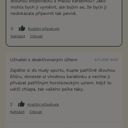
dlouhou stopovačku s malou karabinou? Jako
mohla bych ji vyměnit, ale bojím se, že bych ji
nedokázala připevnit tak pevně.
0
Kvalitní příspěvek
Nahlásit
Citovat
Uživatel s deaktivovaným účtem
5.11.2018 18:00
Zajděte si do Hudy sportu, Kupte patřičně dlouhou
šňůru, doneste si vhodnou karabinku a nechte ji
přivázat patřičným horolezeckým uzlem. Když to
udrží chlapa, tak vašeho psíka taky.
2
Kvalitní příspěvek
Nahlásit
Citovat