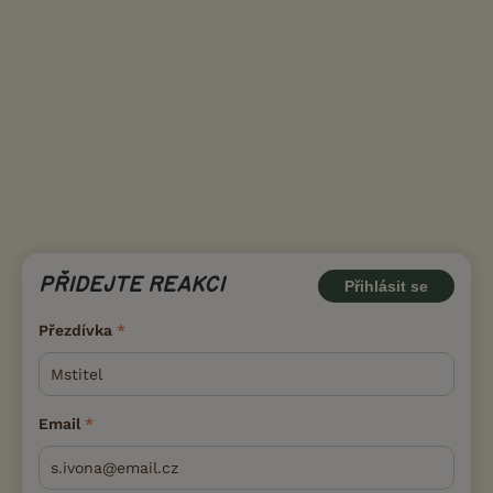
PŘIDEJTE REAKCI
Přihlásit se
Přezdívka
Email