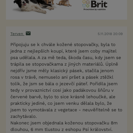
Terven
5.11.2018 20:09
Připojuju se k chvále kožené stopovačky, byla to
jedna z nejlepších koupí, které jsem coby majitel
psa udělala. A za mě teda, škoda času, kdy jsem se
trápila se stopovačkama z jiných materiálů. Úplně
nejdřív jsme měly klasický pásek, stačila jenom
rosa v trávě, nemuselo ani pršet a pásek ztěžkl
tolik, že jsm se bála o jezevčí páteř. Pořídila jsem
tedy v provaznictví cosi jako padákovou šňůru v
červené barvě, bylo to sice krásně lehoučké, ale
prakticky jediné, co jsem venku dělala bylo, že
jsem to vymotávala z vegetace - neuvěřitelně se to
zachytávalo.
Nakonec jsem objednala koženou stopovačku 8m
dlouhou, 6 mm tlustou z eshopu Psí království.