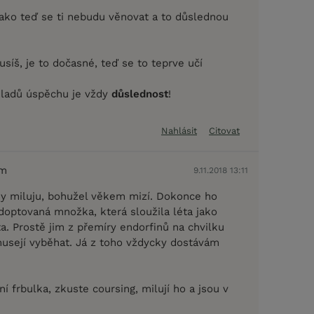
 jako teď se ti nebudu věnovat a to důslednou
musíš, je to dočasné, teď se to teprve učí
kladů úspěchu je vždy
důslednost
!
Nahlásit
Citovat
em
9.11.2018 13:11
ky miluju, bohužel věkem mizí. Dokonce ho
doptovaná množka, která sloužila léta jako
a. Prostě jim z přemíry endorfinů na chvilku
musejí vyběhat. Já z toho vždycky dostávám
í frbulka, zkuste coursing, milují ho a jsou v