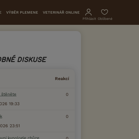
E
VÝBĚR PLEMENE
VETERINÁŘ ONLINE
Přihlásit
Oblíbené
BNÉ DISKUSE
Reakcí
 štěněte
0
2026 19:33
k
0
2026 23:51
ovní kynologie chůze
0