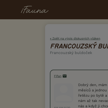
« Zpět na výpis diskusních vláken
FRANCOUZSKÝ BU
Francouzský buldoček
Fifan
Dobrý den, mám 
měsíců a jednou 
řetězu po bytě a 
nám až tak nevadi
nás a když ji ch
XXX.XXX.11.130