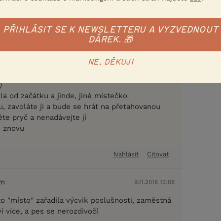
sí
" tak, že vydrží 15 vteřin, dostane odměnu (asi
PŘIHLÁSIT SE K NEWSLETTERU A VYZVEDNOUT
u v tomto případě)
DÁREK. 🎁
.. atd.
se naučí lépe pes vyběhaný a se zavařeným
NE, DĚKUJI
místo můžete vylepšit velkou masitou kostí
)
ala od začátku a jinde, jiné místečko
, zavoláte ji a bude se hrát na přetahovanou
ěte pryč a nenadávejte jí
u znovu
Nahlásit
Citovat
em
9.11.2018 13:08
to "místo" zařadila výcvik poslušnosti, zaměstná
ví více, a pes se nerozdivočí