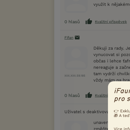
využít k nějakém
0
hlasů
Kvalitní příspěvek
Fifan
Děkuji za rady. J
vynucovat si pozo
občas i lehce ťaf
nereaguje a začne
tam vydrží chvilk
XXX.XXX.59.185
vždy mám na hran
iFau
0
hlasů
Kvalitní příspěvek
pro s
👉 Exkl
Uživatel s deaktivovaným účt
🎁 A teď
unavený pes ale 
změňte místo míst
Více in