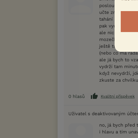
poslouchat nemu
učte znovu "místo
tahání se o hračk
pak vydrží minutu.
ale nic nedělat 
mozečkem
ještě to hrozné 
(nebo co má ráda
ale já bych to vz
vydrží tam minutu
když nevydrží, jd
zkuste za chvilk
0
hlasů
Kvalitní příspěvek
Uživatel s deaktivovaným účt
no, já bych před 
i hlavu a tím una