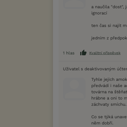
a naučila "dost",
ignorací
ten čas si najít 
jedním z předpo
1
hlas
Kvalitní příspěvek
Uživatel s deaktivovaným účt
Tyhle jejich amo
předvádí i naše a
továrna na štěňat
hrábne a oni to 
záchvaty smíchu.
Co se týká unaven
něm dobří.