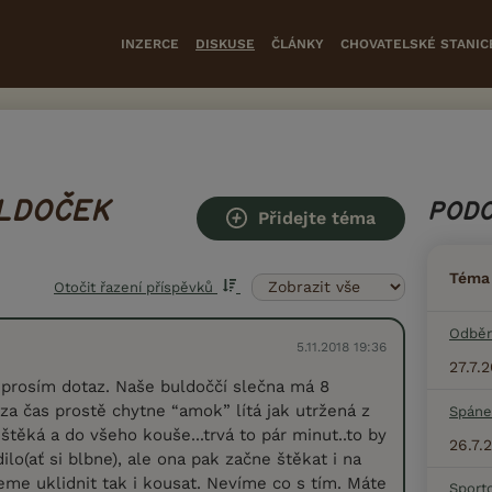
INZERCE
DISKUSE
ČLÁNKY
CHOVATELSKÉ STANIC
LDOČEK
PODO
Přidejte téma
Téma
Otočit řazení příspěvků
Odběr
5.11.2018 19:36
27.7.
prosím dotaz. Naše buldoččí slečna má 8
za čas prostě chytne “amok” lítá jak utržená z
Spáne
štěká a do všeho kouše...trvá to pár minut..to by
26.7.
lo(ať si blbne), ale ona pak začne štěkat i na
ceme uklidnit tak i kousat. Nevíme co s tím. Máte
Sport