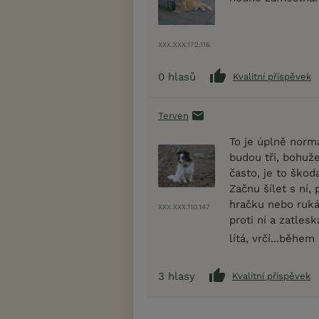
XXX.XXX.172.116
0
hlasů
Kvalitní příspěvek
Terven
To je úplně normá
budou tři, bohuže
často, je to škoda
Začnu šílet s ní, 
hračku nebo ruká
XXX.XXX.110.147
proti ní a zatles
lítá, vrčí...během
3
hlasy
Kvalitní příspěvek