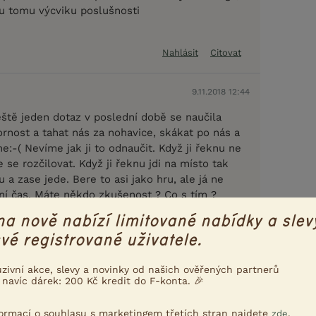
u tomu výcviku poslušnosti
Nahlásit
Citovat
9.11.2018 12:44
eště jeden dotaz v poslední době se naučila
rnost a tahat nás za nohavice, skákat po nás a
ne:-( Nevíme jak ji to odnaučit. Když ji řeknu ne
 se rozčilovat. Když ji řeknu jdi na místo tak
u a zase jede. Bere to asi jako hru, ale já ne
í čas. Máte někdo zkušenost ? Co s tím ?
na nově nabízí limitované nabídky a slev
Nahlásit
Citovat
vé registrované uživatele.
uzivní akce, slevy a novinky od našich ověřených partnerů
em
9.11.2018 12:58
 navíc dárek: 200 Kč kredit do F-konta. 🎉
přece spí, neskáče po lidech
a, nepoužívejte "ne", protože už ho zná a ví, že
formací o souhlasu s marketingem třetích stran najdete
.
zde