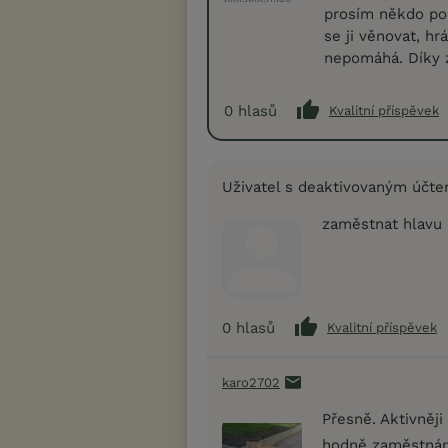
prosím někdo po
se ji věnovat, hrá
nepomáhá. Díky 
0
hlasů
Kvalitní příspěvek
Uživatel s deaktivovaným účt
zaměstnat hlavu
0
hlasů
Kvalitní příspěvek
karo2702
Přesně. Aktivněji
hodně zaměstnán