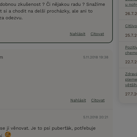
dobnou zkušenost ? Či nějakou radu ? Snažíme
u noh
t si a chodit na delší procházky, ale ani to
26.7.
za odezvu.
Citliv
Nahlásit
Citovat
25.7.
Poziti
chemo
em
5.11.2018 19:38
22.7.
Zdrav
pleme
většíh
27.7.
Nahlásit
Citovat
5.11.2018 20:21
 se jí věnovat. Je to psí puberťák, potřebuje
í.