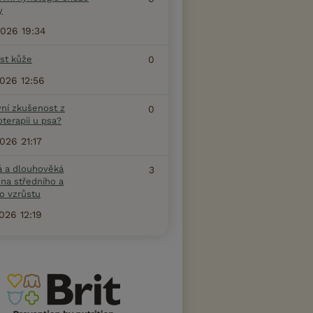
y
2026 19:34
ost kůže
0
2026 12:56
vní zkušenost z
0
terapii u psa?
2026 21:17
á a dlouhověká
3
na středního a
o vzrůstu
2026 12:19