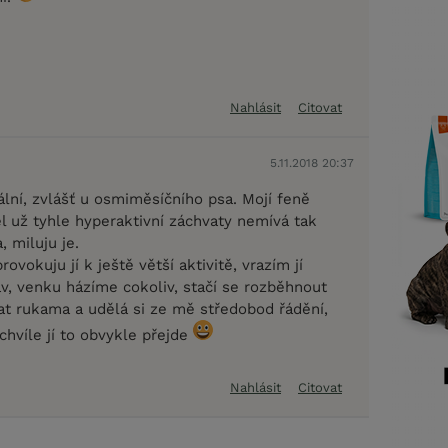
Nahlásit
Citovat
5.11.2018 20:37
lní, zvlášť u osmiměsíčního psa. Mojí feně
l už tyhle hyperaktivní záchvaty nemívá tak
, miluju je.
provokuju jí k ještě větší aktivitě, vrazím jí
v, venku házíme cokoliv, stačí se rozběhnout
kat rukama a udělá si ze mě středobod řádění,
 chvíle jí to obvykle přejde
Nahlásit
Citovat