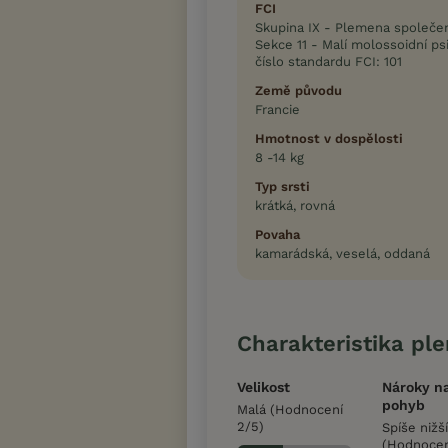
FCI
Skupina IX - Plemena společe
Sekce 11 - Malí molossoidní psi
číslo standardu FCI: 101
Země původu
Francie
Hmotnost v dospělosti
8 -14 kg
Typ srsti
krátká, rovná
Povaha
kamarádská, veselá, oddaná
Charakteristika pl
Velikost
Nároky n
pohyb
Malá (Hodnocení
2/5)
Spíše nižší
(Hodnocen