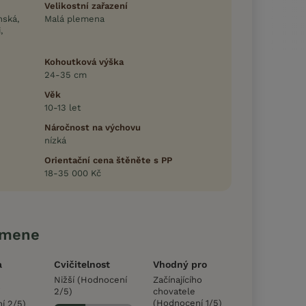
Velikostní zařazení
nská,
Malá plemena
,
Kohoutková výška
24-35 cm
Věk
10-13 let
Náročnost na výchovu
nízká
Orientační cena štěněte s PP
18-35 000 Kč
emene
a
Cvičitelnost
Vhodný pro
Nižší (Hodnocení
Začínajícího
2/5)
chovatele
(Hodnocení 1/5)
í 2/5)