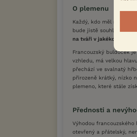
O plemenu
Každý, kdo měl někdy mo
bude jistě souhlasit s tí
na tváři v jakékoliv situa
Francouzský buldoček je
vzhledu, má velkou hlavu
přechází ve svalnatý hřb
přirozeně krátký, nízko
plemeno, které stále zís
Přednosti a nevýh
Výhodou francouzského b
otevřený a přátelský, ne