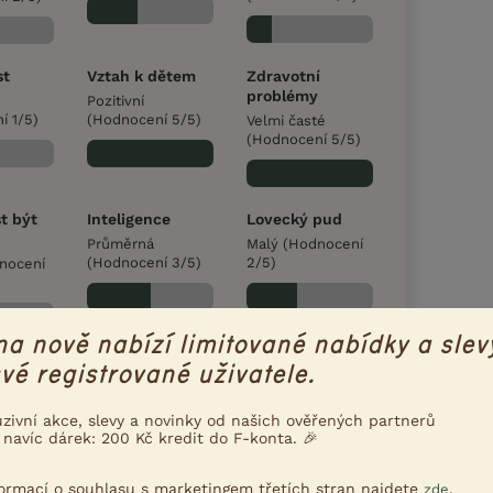
st
Vztah k dětem
Zdravotní
problémy
Pozitivní
í 1/5)
(Hodnocení 5/5)
Velmi časté
(Hodnocení 5/5)
t být
Inteligence
Lovecký pud
Průměrná
Malý (Hodnocení
(Hodnocení 3/5)
2/5)
dnocení
na nově nabízí limitované nabídky a slev
vé registrované uživatele.
uzivní akce, slevy a novinky od našich ověřených partnerů
 navíc dárek: 200 Kč kredit do F-konta. 🎉
formací o souhlasu s marketingem třetích stran najdete
.
zde