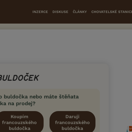
INZERCE
DISKUSE
ČLÁNKY
CHOVATELSKÉ STANIC
BULDOČEK
o buldočka nebo máte štěňata
ka na prodej?
Koupím
Daruji
francouzského
francouzského
buldočka
buldočka