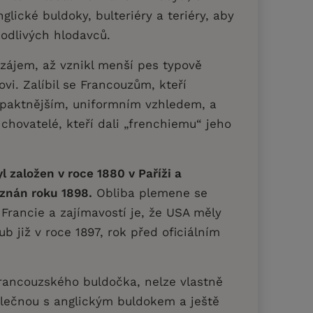
glické buldoky, bulteriéry a teriéry, aby
škodlivých hlodavců.
avzájem, až vznikl menší pes typově
i. Zalíbil se Francouzům, kteří
ompaktnějším, uniformním vzhledem, a
 chovatelé, kteří dali „frenchiemu“ jeho
l založen v roce 1880 v Paříži a
znán roku 1898.
Obliba plemene se
 Francie a zajímavostí je, že USA měly
ub již v roce 1897, rok před oficiálním
francouzského buldočka, nelze vlastně
olečnou s anglickým buldokem a ještě