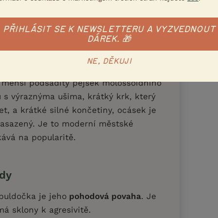
PŘIHLÁSIT SE K NEWSLETTERU A VYZVEDNOUT
žnost se s tímto stvořením setkat,
DÁREK. 🎁
m, že
buldoček dokáže vykouzlit úsměv
ci
.
NE, DĚKUJI
 menší podsaditý pejsek molossoidního
 s výraznýma ušima, krátký krk, který
et, a krátké silné končetiny, ocásek je
 nasazený. Je to moderní městské
kává na popularitě.
ody
uldočka je jeho
pohodová povaha
. Je
má sklony k agresivitě.