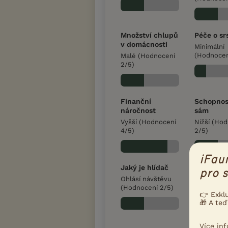
Množství chlupů
Péče o sr
v domácnosti
Minimální
(Hodnocen
Malé (Hodnocení
2/5)
Finanční
Schopnos
náročnost
sám
Vyšší (Hodnocení
Nižší (Ho
4/5)
2/5)
iFau
Jaký je hlídač
pro s
Ohlásí návštěvu
(Hodnocení 2/5)
👉 Exkl
🎁 A teď
Více in