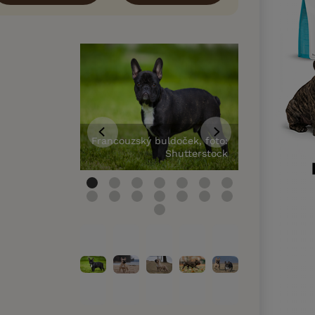
Francouzský buldoček, foto:
Francouzský 
Shutterstock