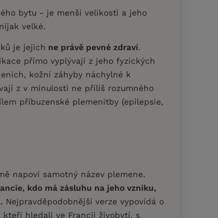
ho bytu - je menší velikosti a jeho
nijak velké.
ů je jejich
ne právě pevné zdraví
.
kace přímo vyplývají z jeho fyzických
enich, kožní záhyby náchylné k
ývají z v minulosti ne příliš rozumného
ílem příbuzenské plemenitby (epilepsie,
mě napoví samotný název plemene.
ancie, kdo má zásluhu na jeho vzniku,
.
Nejpravděpodobnější verze vypovídá o
 kteří hledali ve Francii živobytí, s