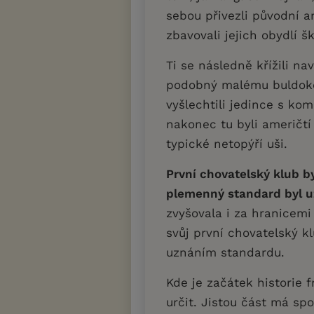
sebou přivezli původní an
zbavovali jejich obydlí 
Ti se následně křížili n
podobný malému buldokov
vyšlechtili jedince s k
nakonec tu byli američtí
typické netopýří uši.
První chovatelský klub by
plemenný standard byl u
zvyšovala i za hranicemi
svůj první chovatelský kl
uznáním standardu.
Kde je začátek historie 
určit. Jistou část má sp