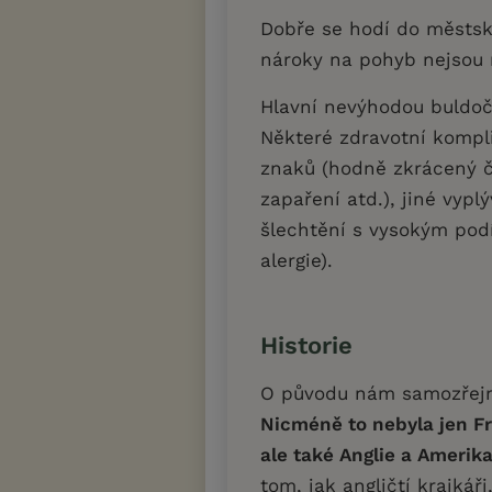
Dobře se hodí do městské
nároky na pohyb nejsou 
Hlavní nevýhodou buldočk
Některé zdravotní kompli
znaků (hodně zkrácený č
zapaření atd.), jiné vypl
šlechtění s vysokým pod
alergie).
Historie
O původu nám samozřej
Nicméně to nebyla jen Fr
ale také Anglie a Amerika
tom, jak angličtí krajkáři,