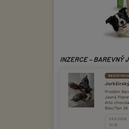
INZERCE - BAREVNÝ 
REGISTROV
Jorkširský
Prodám Bare
Jasná Plane
Arlo chocol
Blac/Tan 35 
24.6.2026
10:18