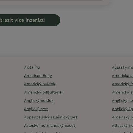
brazit více inzerátů
Akita inu
Aljašský m
American Bully
Americká a
Americký buldok
Americký 
Americký pitbulteriér
Americký st
Anglický buldok
Anglický k
Anglický setr
Anglický šp
Appenzellský salašnický pes
Ardenský b
Artésko-normandský baset
Atlasský h