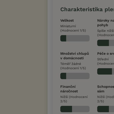
Charakteristika pl
Velikost
Nároky n
pohyb
Miniaturní
(Hodnocení 1/5)
Spíše nižší
(Hodnocen
Množství chlupů
Péče o sr
v domácnosti
Střední
(Hodnocen
Téměř žádné
(Hodnocení 1/5)
Finanční
Schopnos
náročnost
sám
Nižší (Hodnocení
Nižší (Ho
2/5)
2/5)