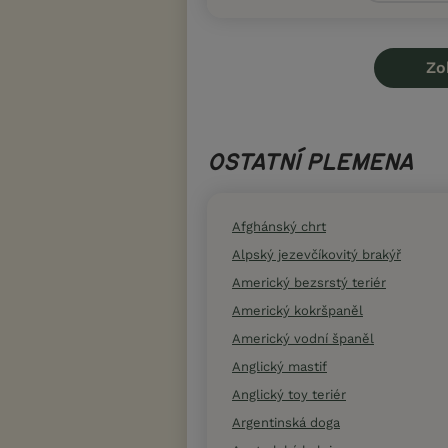
Zo
OSTATNÍ PLEMENA
Afghánský chrt
Alpský jezevčíkovitý brakýř
Americký bezsrstý teriér
Americký kokršpaněl
Americký vodní španěl
Anglický mastif
Anglický toy teriér
Argentinská doga