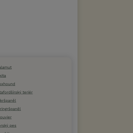
alamut
kita
foxhound
afordšírský teriér
okršpaněl
ringršpaněl
ouvier
orský pes