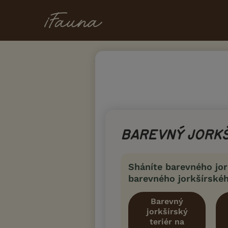
BAREVNÝ JORKŠ
Sháníte barevného jor
barevného jorkšírskéh
Barevný
jorkšírský
teriér na