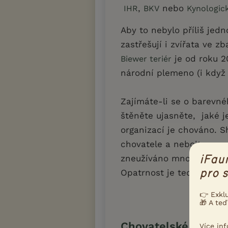
,
nebo
IHR
BKV
Kynologic
Aby to nebylo příliš je
zastřešují i zvířata ve 
je od roku 
Biewer teriér
národní plemeno (i když
Zajímáte-li se o barevné
štěněte ujasněte, jaké je
organizací je chováno. S
chovatele a nebojte se p
zneužíváno množiteli, je 
iFau
pro s
Opatrnost je tedy na mí
👉 Exkl
🎁 A teď
Chovatelské stanic
Více in