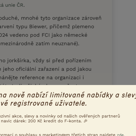
.
ká unie ČR
dnoduché, mnohé tyto organizace zároveň
zbarvení typu Biewer, přičemž plemeno
2024 vedeno pod FCI jako německé
 mezinárodně zatím neuznané).
ho jorkšírka, vždy si před pořízením
 jeho oficiální zařazení a pod jakou
hánějte reference na organizaci i
tát. Je-li nějaké plemeno často
to právě barevný jorkšír (biewer).
na nově nabízí limitované nabídky a slev
vé registrované uživatele.
stě.
uzivní akce, slevy a novinky od našich ověřených partnerů
 navíc dárek: 200 Kč kredit do F-konta. 🎉
e
formací o souhlasu s marketingem třetích stran najdete
.
zde