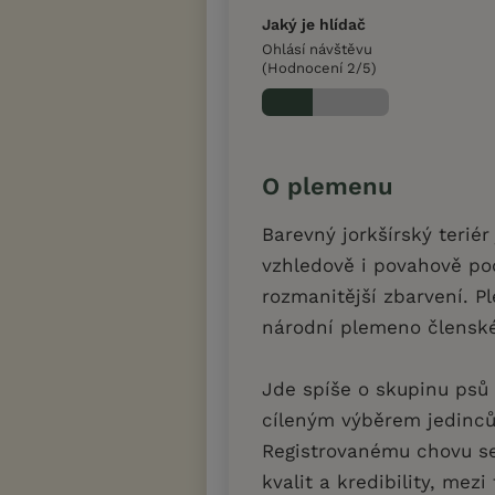
Jaký je hlídač
Ohlásí návštěvu
(Hodnocení 2/5)
O plemenu
Barevný jorkšírský terié
vzhledově i povahově p
rozmanitější zbarvení. P
národní plemeno člensk
Jde spíše o skupinu psů 
cíleným výběrem jedinců 
Registrovanému chovu se
kvalit a kredibility, mezi