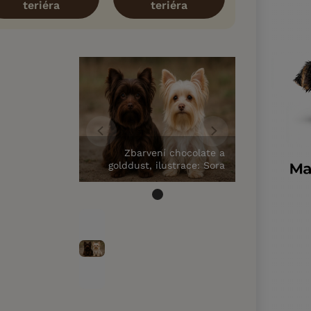
teriéra
teriéra
Zbarvení chocolate a
golddust, ilustrace: Sora