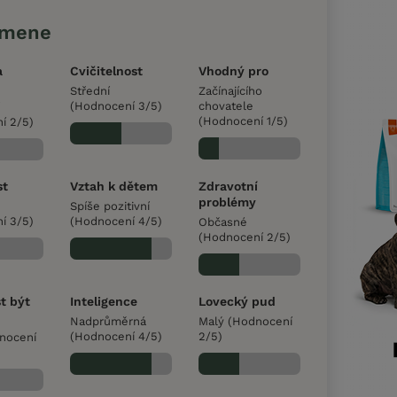
emene
a
Cvičitelnost
Vhodný pro
Střední
Začínajícího
(Hodnocení 3/5)
chovatele
(Hodnocení 1/5)
í 2/5)
st
Vztah k dětem
Zdravotní
problémy
Spíše pozitivní
í 3/5)
(Hodnocení 4/5)
Občasné
(Hodnocení 2/5)
t být
Inteligence
Lovecký pud
Nadprůměrná
Malý (Hodnocení
(Hodnocení 4/5)
2/5)
dnocení