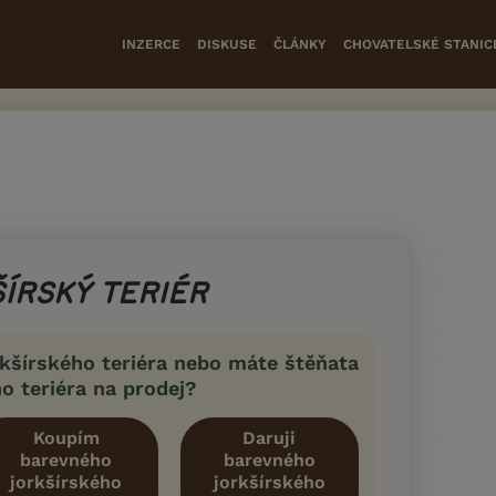
INZERCE
DISKUSE
ČLÁNKY
CHOVATELSKÉ STANIC
ÍRSKÝ TERIÉR
kšírského teriéra nebo máte štěňata
o teriéra na prodej?
Koupím
Daruji
barevného
barevného
jorkšírského
jorkšírského