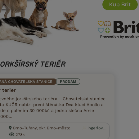
JORKŠÍRSKÝ TERIÉR
ANÁ CHOVATELSKÁ STANICE
PRODÁM
 terier
vného jorkšírského teriéra - Chovatelská stanice
ta KUČR nabízí první štěnátka Dva kluci Apollo a
ade s palením 30 000kč a jedna slečna Amie
000...
Brno-Tuřany, okr. Brno-město
ingerlov...
278×