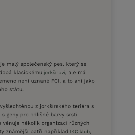
r je malý společenský pes, který se
odobá klasickému
, ale má
jorkšírovi
lemeno není uznané FCI, a to ani jako
ého státu.
vyšlechtěnou z jorkšírského teriéra s
s geny pro odlišné barvy srsti.
 věnuje několik organizací různých
 ty známější patří například
,
IKC klub