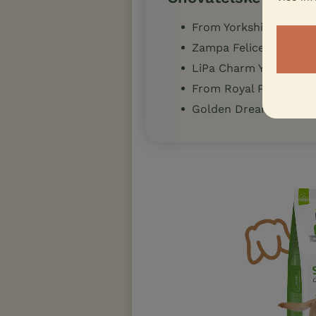
From Yorkshire
Zampa Felice
LiPa Charm Yorkies
From Royal Paradise
Golden Dream