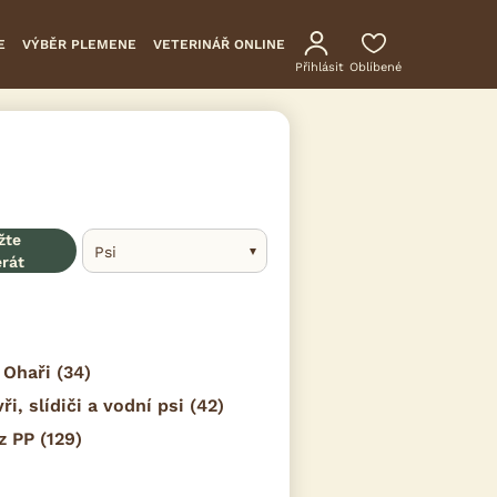
E
VÝBĚR PLEMENE
VETERINÁŘ ONLINE
Přihlásit
Oblíbené
žte
Psi
erát
Ohaři
(34)
ři, slídiči a vodní psi
(42)
z PP
(129)