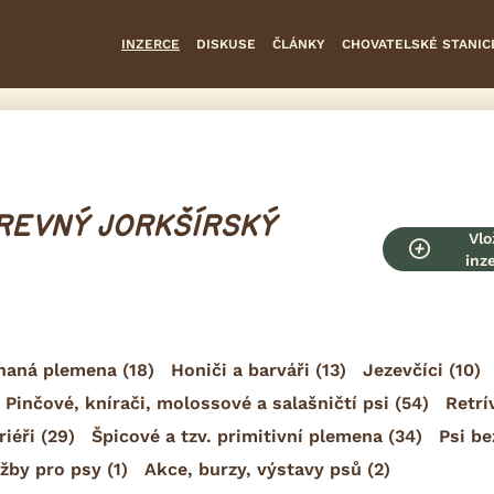
INZERCE
DISKUSE
ČLÁNKY
CHOVATELSKÉ STANIC
AREVNÝ JORKŠÍRSKÝ
Vlo
inz
naná plemena
(18)
Honiči a barváři
(13)
Jezevčíci
(10)
Pinčové, knírači, molossové a salašničtí psi
(54)
Retrív
riéři
(29)
Špicové a tzv. primitivní plemena
(34)
Psi be
užby pro psy
(1)
Akce, burzy, výstavy psů
(2)