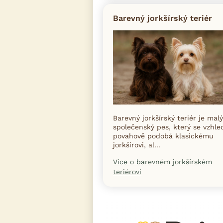
Barevný jorkšírský teriér
Barevný jorkšírský teriér je malý
společenský pes, který se vzhle
povahově podobá klasickému
jorkšírovi, al...
Více o barevném jorkšírském
teriérovi