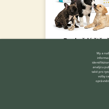
My a naš
informac
identifikát
analýzu pub
také pro tyt
volby s
oprávněn
KONTAKT DO REDAKCE
WEBU