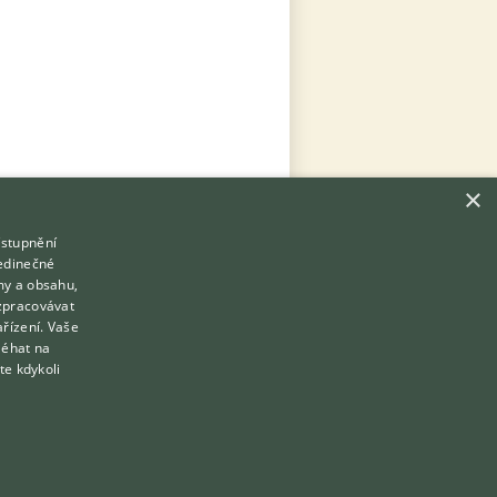
×
ístupnění
Hledáte zvířecího kamaráda?
jedinečné
Zdarma vám poradí
my a obsahu,
VETERINÁŘ ONLINE
zpracovávat
ařízení. Vaše
KONZULTOVAT S VETERINÁŘEM
léhat na
te kdykoli
Přihlášení
Registrace