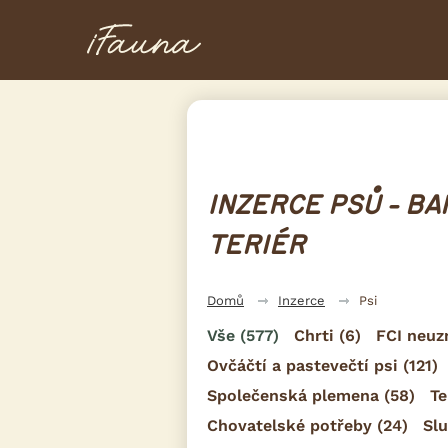
INZERCE PSŮ - B
TERIÉR
Domů
Inzerce
Psi
Vše
(577)
Chrti
(6)
FCI neuz
Ovčáčtí a pastevečtí psi
(121)
Společenská plemena
(58)
Te
Chovatelské potřeby
(24)
Sl