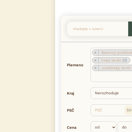
×
Barevný jorkšírský teri
×
Irský teriér
(1)
Plemeno
×
Jorkšírský terié
Kraj
PSČ
PSČ
Cena