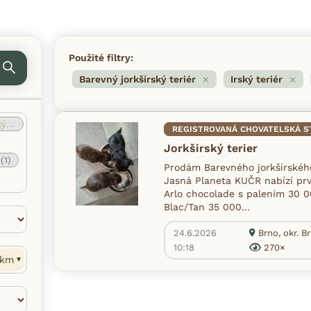
Použité filtry:
Barevný jorkšírský teriér
Irský teriér
ér
(1)
REGISTROVANÁ CHOVATELSKÁ S
Jorkširský terier
r
(1)
Prodám Barevného jorkšírského
Jasná Planeta KUČR nabízí prv
Arlo chocolade s palením 30 0
Blac/Tan 35 000...
24.6.2026
Brno, okr. 
10:18
270×
km