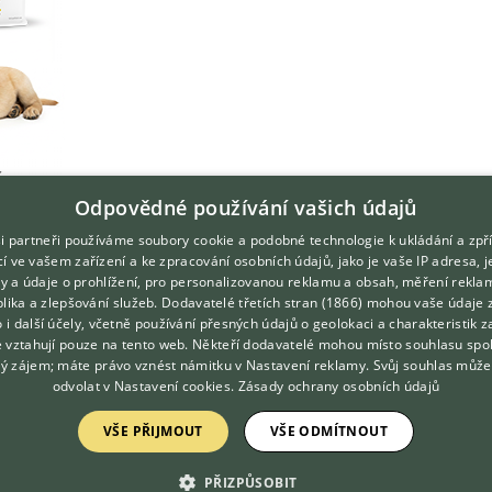
Odpovědné používání vašich údajů
i partneři používáme soubory cookie a podobné technologie k ukládání a zpř
í ve vašem zařízení a ke zpracování osobních údajů, jako je vaše IP adresa, 
ory a údaje o prohlížení, pro personalizovanou reklamu a obsah, měření rekla
lika a zlepšování služeb.
Dodavatelé třetích stran (1866)
mohou vaše údaje 
o i další účely, včetně používání přesných údajů o geolokaci a charakteristik z
e vztahují pouze na tento web. Někteří dodavatelé mohou místo souhlasu spo
ý zájem; máte právo vznést námitku v
Nastavení reklamy
. Svůj souhlas může
odvolat v
Nastavení cookies
.
Zásady ochrany osobních údajů
VŠE PŘIJMOUT
VŠE ODMÍTNOUT
DOMOVSKÁ STRÁNKA
O nás
INZERCE
Kontakt
PŘIZPŮSOBIT