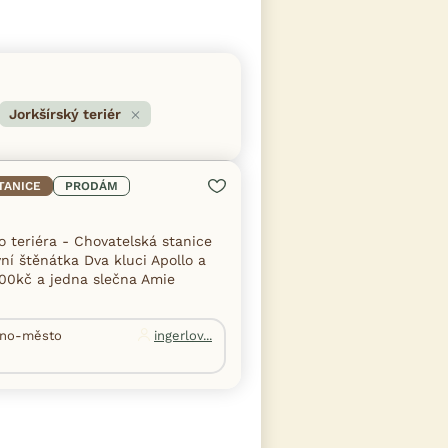
Jorkšírský teriér
TANICE
PRODÁM
 teriéra - Chovatelská stanice
ní štěnátka Dva kluci Apollo a
00kč a jedna slečna Amie
Brno-město
ingerlov...