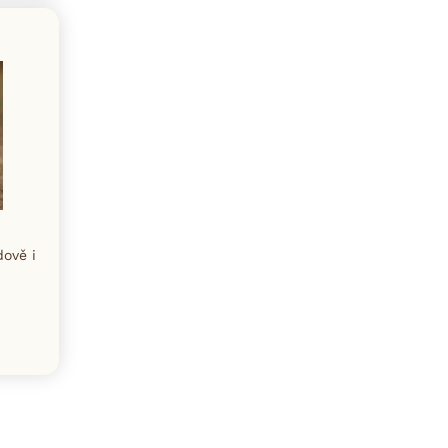
dově i