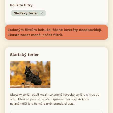
Použité filtry:
Skotský teriér
Zadaným filtrům bohužel žádné inzeráty neodpovídají.
Zkuste zadat menší počet filtrů.
Skotský teriér
Skotský teriér patří mezi nízkonohé lovecké teriéry s hrubou
srstí, kteří se postupně stali spíše společníky. Ačkoliv
nejznámější je v černé barvě, standard uvá...