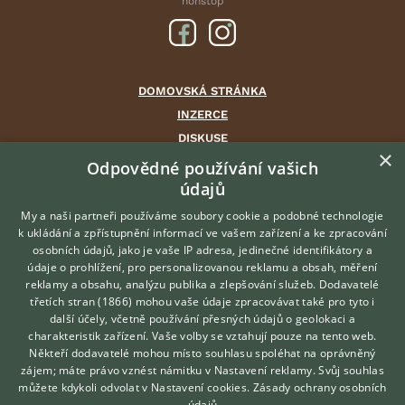
nonstop
DOMOVSKÁ STRÁNKA
INZERCE
DISKUSE
×
ČLÁNKY
Odpovědné používání vašich
CHOVATELSKÉ STANICE
údajů
ATLAS
My a naši partneři používáme soubory cookie a podobné technologie
VÝBĚR VHODNÉHO PLEMENE
k ukládání a zpřístupnění informací ve vašem zařízení a ke zpracování
osobních údajů, jako je vaše IP adresa, jedinečné identifikátory a
údaje o prohlížení, pro personalizovanou reklamu a obsah, měření
O nás
reklamy a obsahu, analýzu publika a zlepšování služeb.
Dodavatelé
třetích stran (1866)
mohou vaše údaje zpracovávat také pro tyto i
Kontakt
Hledáte zvířecího kamaráda?
další účely, včetně používání přesných údajů o geolokaci a
Zdarma vám poradí
Možnosti zvýraznění inzerátů
charakteristik zařízení. Vaše volby se vztahují pouze na tento web.
VETERINÁŘ ONLINE
Podmínky užití
Někteří dodavatelé mohou místo souhlasu spoléhat na oprávněný
KONZULTOVAT S
zájem; máte právo vznést námitku v
Nastavení reklamy
. Svůj souhlas
Zpracování osobních údajů
VETERINÁŘEM
můžete kdykoli odvolat v
Nastavení cookies
.
Zásady ochrany osobních
údajů