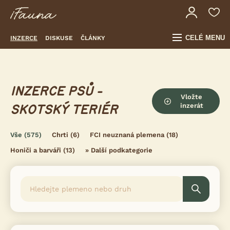
CELÉ MENU
INZERCE
DISKUSE
ČLÁNKY
INZERCE PSŮ -
Vložte
inzerát
SKOTSKÝ TERIÉR
Vše
(575)
Chrti
(6)
FCI neuznaná plemena
(18)
Honiči a barváři
(13)
»
Další podkategorie