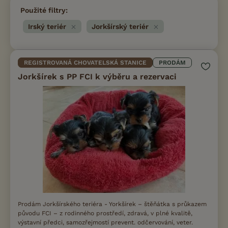
Použité filtry:
Irský teriér
Jorkšírský teriér
REGISTROVANÁ CHOVATELSKÁ STANICE
PRODÁM
Jorkšírek s PP FCI k výběru a rezervaci
Prodám Jorkšírského teriéra - Yorkšírek – štěňátka s průkazem
původu FCI – z rodinného prostředí, zdravá, v plné kvalitě,
výstavní předci, samozřejmostí prevent. odčervování, veter.