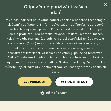
×
Odpovědné používání vašich
údajů
FCI
Skupina III - Teriéři, Sekce 4 - Společenští (toy)
My a naši partneři používáme soubory cookie a podobné technologie
teriéři, Číslo standardu FCI: 86
k ukládání a zpřístupnění informací ve vašem zařízení a ke zpracování
Alternativní názvy plemene
osobních údajů, jako je vaše IP adresa, jedinečné identifikátory a
Yorkshire teriér
údaje o prohlížení, pro personalizovanou reklamu a obsah, měření
reklamy a obsahu, analýzu publika a zlepšování služeb.
Dodavatelé
Velikostní zařazení
třetích stran (1866)
mohou vaše údaje zpracovávat také pro tyto i
Hledáte zvířecího kamaráda?
Malá plemena
další účely, včetně používání přesných údajů o geolokaci a
Zdarma vám poradí
charakteristik zařízení. Vaše volby se vztahují pouze na tento web.
Země původu
VETERINÁŘ ONLINE
Někteří dodavatelé mohou místo souhlasu spoléhat na oprávněný
Velká Británie
KONZULTOVAT S
zájem; máte právo vznést námitku v
Nastavení reklamy
. Svůj souhlas
VETERINÁŘEM
můžete kdykoli odvolat v
Nastavení cookies
.
Zásady ochrany osobních
Více o jorkšírském teriérovi
údajů
VŠE PŘIJMOUT
VŠE ODMÍTNOUT
DISKUSE O JORKŠÍRSKÉM TERIÉROVI
PŘIZPŮSOBIT
Téma