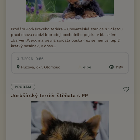
Prodám Jorkšírského teriéra - Chovatelská stanice s 12 letou
praxí chovu nabízí k prodeji posledního pejska v klasikém
zbarvení.Wexx má pevná špičatá ouška ( už se nemusí lepit)
krátký nosánek, v dosp...
31.7.2026 19:56
Huzová, okr. Olomouc
elbe
119×
PRODÁM
Jorkšírský terriér štěňata s PP