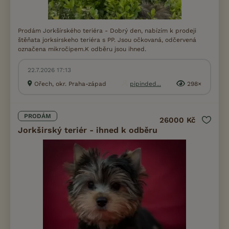
Prodám Jorkšírského teriéra - Dobrý den, nabízím k prodeji
štěňata jorksirskeho teriéra s PP. Jsou očkovaná, odčervená
označena mikročipem.K odběru jsou ihned.
22.7.2026 17:13
Ořech, okr. Praha-západ
pipinded...
298×
PRODÁM
26000 Kč
Jorkširský teriér - ihned k odběru