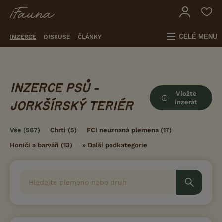
CELÉ MENU
INZERCE
DISKUSE
ČLÁNKY
INZERCE PSŮ -
Vložte
inzerát
JORKŠÍRSKÝ TERIÉR
Vše
(567)
Chrti
(5)
FCI neuznaná plemena
(17)
Honiči a barváři
(13)
»
Další podkategorie