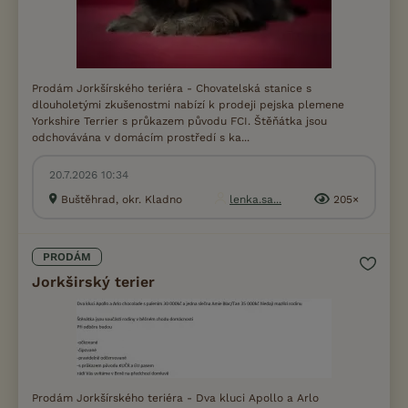
Prodám Jorkšírského teriéra - Chovatelská stanice s
dlouholetými zkušenostmi nabízí k prodeji pejska plemene
Yorkshire Terrier s průkazem původu FCI. Štěňátka jsou
odchovávána v domácím prostředí s ka...
20.7.2026 10:34
Buštěhrad, okr. Kladno
lenka.sa...
205×
PRODÁM
Jorkširský terier
Prodám Jorkšírského teriéra - Dva kluci Apollo a Arlo