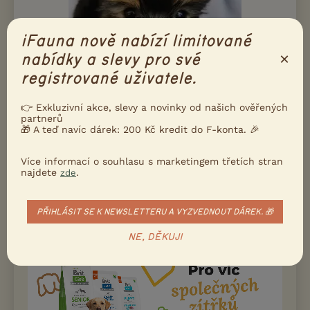
iFauna nově nabízí limitované
×
nabídky a slevy pro své
registrované uživatele.
👉 Exkluzivní akce, slevy a novinky od našich ověřených
partnerů
Prodám Jorkšírského teriéra - Prodám štěňátka jorkšírského
🎁 A teď navíc dárek: 200 Kč kredit do F-konta. 🎉
terriéra s PP FCI. Očkování, odčervení, čipovaní čekají na svoji
milující rodinu. Milá, vyrovnaná povaha, na chov nebo jen na
Více informací o souhlasu s marketingem třetích stran
mazlíčka.
najdete
.
zde
26.7.2026 19:34
Sadská, okr. Nymburk
stribrna...
276×
PŘIHLÁSIT SE K NEWSLETTERU A VYZVEDNOUT DÁREK. 🎁
NE, DĚKUJI