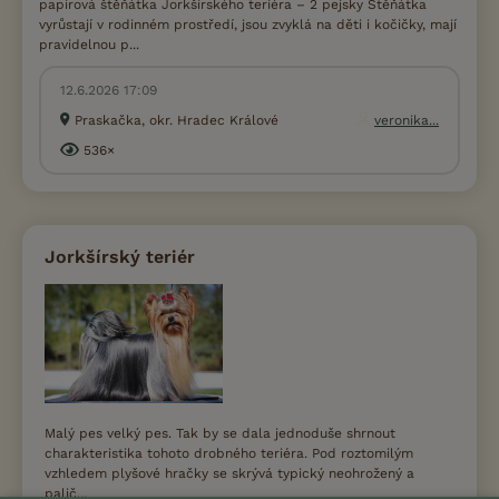
papírová štěňátka Jorkšírského teriéra – 2 pejsky Štěňátka
vyrůstají v rodinném prostředí, jsou zvyklá na děti i kočičky, mají
pravidelnou p...
12.6.2026 17:09
Praskačka, okr. Hradec Králové
veronika...
536×
Jorkšírský teriér
Malý pes velký pes. Tak by se dala jednoduše shrnout
charakteristika tohoto drobného teriéra. Pod roztomilým
vzhledem plyšové hračky se skrývá typický neohrožený a
palič...