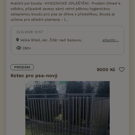
Kvalitní psí bouda -HYGIENICKÉ OPLÁŠTĚNÍ- Prodám (ihned k
odběru, případně zavezu sám) velmi pěknou hygienickou
zateplenou boudu pro psa ze dřeva s předsíňkou. Bouda je
určena pro střední plemena - l...
22.6.2026 10:57
Velká Bíteš, okr. Žďár nad Sázavou
atlantic...
280×
PRODÁM
9000 Kč
Kotec pro psa-nový