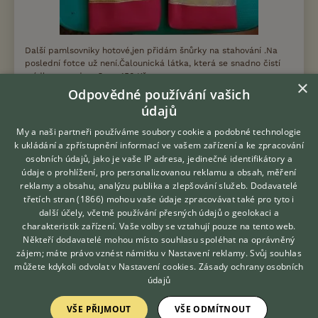
Další pamlsovniky hotové,jen přidám šnůrky na stahování .Na
poslední fotce už není.Čalounická látka, která se snadno čistí
mýdlovou vodou. Cena 150 Kč.
×
Odpovědné používání vašich
13.4.2026 18:15
údajů
Postoloprty, okr. Louny
bozurda7...
264×
My a naši partneři používáme soubory cookie a podobné technologie
k ukládání a zpřístupnění informací ve vašem zařízení a ke zpracování
osobních údajů, jako je vaše IP adresa, jedinečné identifikátory a
PRODÁM
údaje o prohlížení, pro personalizovanou reklamu a obsah, měření
150 Kč
reklamy a obsahu, analýzu publika a zlepšování služeb.
Dodavatelé
Pamlsovník , doma ušitý z čalounické
třetích stran (1866)
mohou vaše údaje zpracovávat také pro tyto i
látky
Hledáte zvířecího kamaráda?
další účely, včetně používání přesných údajů o geolokaci a
Zdarma vám poradí
charakteristik zařízení. Vaše volby se vztahují pouze na tento web.
VETERINÁŘ ONLINE
Někteří dodavatelé mohou místo souhlasu spoléhat na oprávněný
KONZULTOVAT S
zájem; máte právo vznést námitku v
Nastavení reklamy
. Svůj souhlas
VETERINÁŘEM
můžete kdykoli odvolat v
Nastavení cookies
.
Zásady ochrany osobních
údajů
VŠE PŘIJMOUT
VŠE ODMÍTNOUT