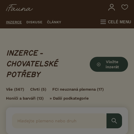
CELÉ MENU
INZERCE
DISKUSE
ČLÁNKY
INZERCE -
Vložte
CHOVATELSKÉ
inzerát
POTŘEBY
Vše
(567)
Chrti
(5)
FCI neuznaná plemena
(17)
Honiči a barváři
(13)
»
Další podkategorie