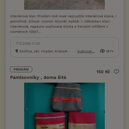
interiérová klec Prodám dvě nové nepoužité interiérové klece, i
jednotlivě. Důvod: rozvod. Rozměr každé: 1. odkládací klec:
Interiérová, napevno svařovaná klícka s černými mřížemi v
rozměrech 100x7...
17.5.2026 11:20
Smiřice, okr. Hradec Králové
bublovaj...
167×
PRODÁM
150 Kč
Pamlsovníky , doma šité