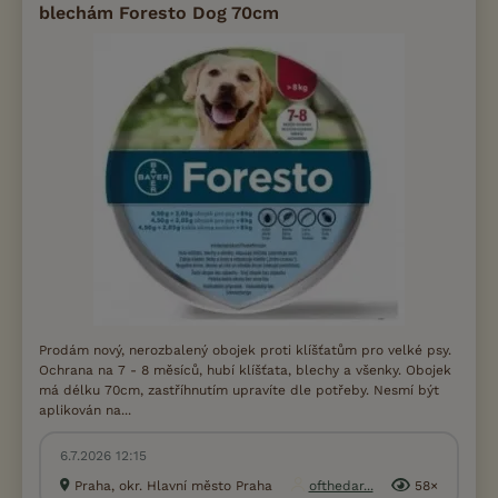
blechám Foresto Dog 70cm
Prodám nový, nerozbalený obojek proti klíšťatům pro velké psy.
Ochrana na 7 - 8 měsíců, hubí klíšťata, blechy a všenky. Obojek
má délku 70cm, zastříhnutím upravíte dle potřeby. Nesmí být
aplikován na...
6.7.2026 12:15
Praha, okr. Hlavní město Praha
ofthedar...
58×