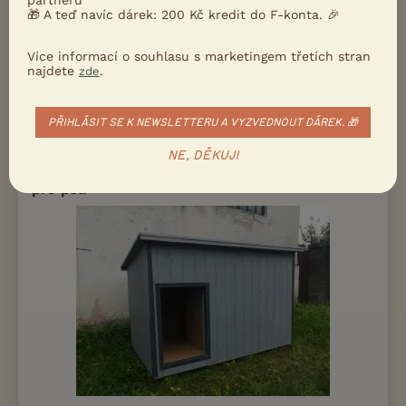
plemena středních a velkých psů a pro březí a kojící feny.
🎁 A teď navíc dárek: 200 Kč kredit do F-konta. 🎉
Výborně na nich pros...
Více informací o souhlasu s marketingem třetích stran
6.7.2026 11:47
najdete
.
zde
Praha, okr. Hlavní město Praha
ofthedar...
81×
PŘIHLÁSIT SE K NEWSLETTERU A VYZVEDNOUT DÁREK. 🎁
PRODÁM
NE, DĚKUJI
Psí bouda - Hygienická zateplená bouda
pro psa