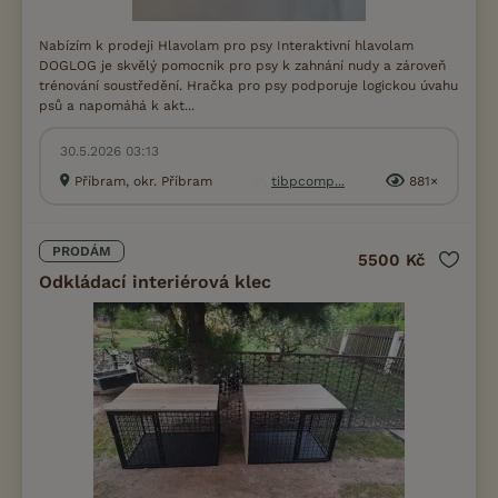
Nabízím k prodeji Hlavolam pro psy Interaktivní hlavolam
DOGLOG je skvělý pomocník pro psy k zahnání nudy a zároveň
trénování soustředění. Hračka pro psy podporuje logickou úvahu
psů a napomáhá k akt...
30.5.2026 03:13
Příbram, okr. Příbram
tibpcomp...
881×
PRODÁM
5500 Kč
Odkládací interiérová klec