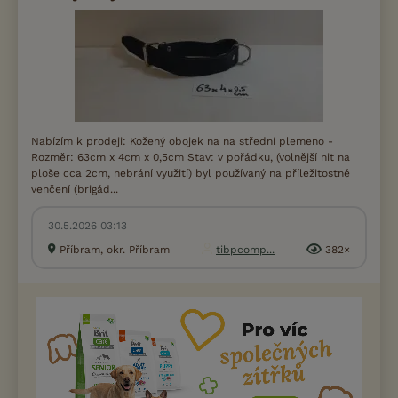
Nabízím k prodeji: Kožený obojek na na střední plemeno -
Rozměr: 63cm x 4cm x 0,5cm Stav: v pořádku, (volnější nit na
ploše cca 2cm, nebrání využití) byl používaný na příležitostné
venčení (brigád...
30.5.2026 03:13
Příbram, okr. Příbram
tibpcomp...
382×