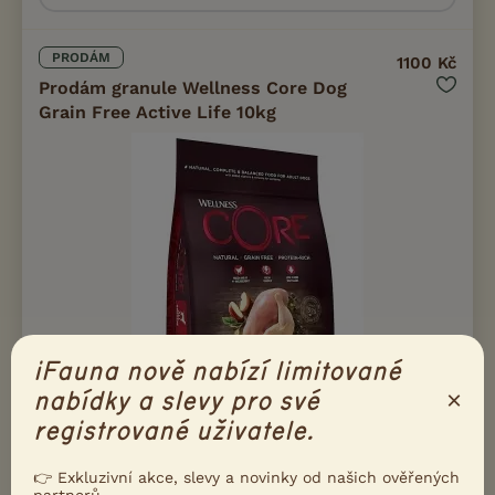
PRODÁM
1100 Kč
Prodám granule Wellness Core Dog
Grain Free Active Life 10kg
iFauna nově nabízí limitované
×
nabídky a slevy pro své
registrované uživatele.
Prodám pytel granulí pro psy Wellness Core Dog Grain Free
👉 Exkluzivní akce, slevy a novinky od našich ověřených
Active Life Kuře a krůta 10kg. Granule jsou vhodné pro všechna
partnerů