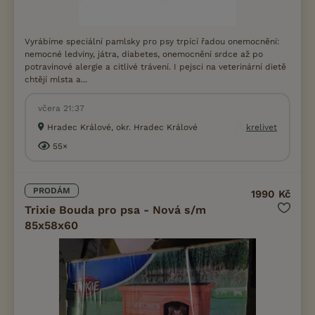
Vyrábíme speciální pamlsky pro psy trpící řadou onemocnění:
nemocné ledviny, játra, diabetes, onemocnění srdce až po
potravinové alergie a citlivé trávení. I pejsci na veterinární dietě
chtějí mlsta a...
včera 21:37
Hradec Králové, okr. Hradec Králové
krelivet
55×
PRODÁM
1990 Kč
Trixie Bouda pro psa - Nová s/m
85x58x60