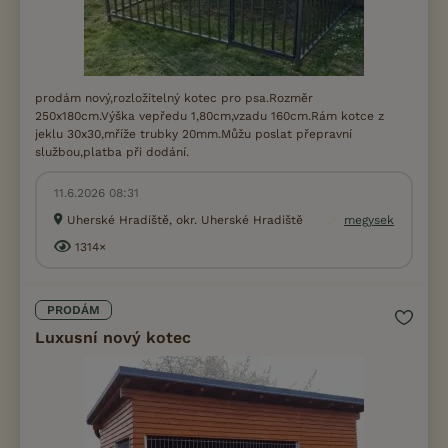
prodám nový,rozložitelný kotec pro psa.Rozměr
250x180cm.Výška vepředu 1,80cm,vzadu 160cm.Rám kotce z
jeklu 30x30,mříže trubky 20mm.Můžu poslat přepravní
službou,platba při dodání.
11.6.2026 08:31
Uherské Hradiště, okr. Uherské Hradiště
megysek
1314×
PRODÁM
Luxusní nový kotec