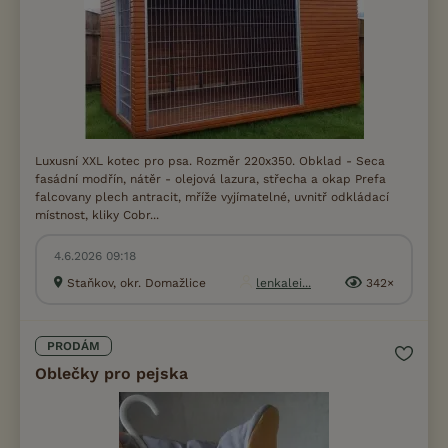
Luxusní XXL kotec pro psa. Rozměr 220x350. Obklad - Seca
fasádní modřín, nátěr - olejová lazura, střecha a okap Prefa
falcovany plech antracit, mříže vyjímatelné, uvnitř odkládací
místnost, kliky Cobr...
4.6.2026 09:18
Staňkov, okr. Domažlice
lenkalei...
342×
PRODÁM
Oblečky pro pejska