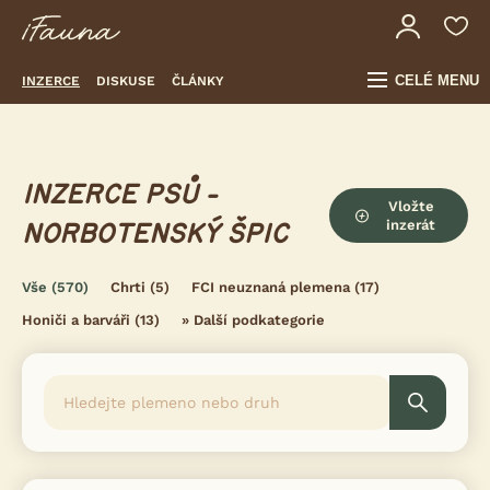
CELÉ MENU
INZERCE
DISKUSE
ČLÁNKY
INZERCE PSŮ -
Vložte
inzerát
NORBOTENSKÝ ŠPIC
Vše
(570)
Chrti
(5)
FCI neuznaná plemena
(17)
Honiči a barváři
(13)
»
Další podkategorie