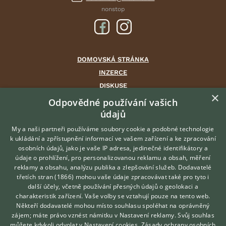
nonstop
DOMOVSKÁ STRÁNKA
INZERCE
DISKUSE
×
ČLÁNKY
Odpovědné používání vašich
údajů
CHOVATELSKÉ STANICE
ATLAS
My a naši partneři používáme soubory cookie a podobné technologie
k ukládání a zpřístupnění informací ve vašem zařízení a ke zpracování
VÝBĚR VHODNÉHO PLEMENE
osobních údajů, jako je vaše IP adresa, jedinečné identifikátory a
údaje o prohlížení, pro personalizovanou reklamu a obsah, měření
O nás
reklamy a obsahu, analýzu publika a zlepšování služeb.
Dodavatelé
třetích stran (1866)
mohou vaše údaje zpracovávat také pro tyto i
Kontakt
Hledáte zvířecího kamaráda?
další účely, včetně používání přesných údajů o geolokaci a
Zdarma vám poradí
Možnosti zvýraznění inzerátů
charakteristik zařízení. Vaše volby se vztahují pouze na tento web.
VETERINÁŘ ONLINE
Podmínky užití
Někteří dodavatelé mohou místo souhlasu spoléhat na oprávněný
KONZULTOVAT S
zájem; máte právo vznést námitku v
Nastavení reklamy
. Svůj souhlas
Zpracování osobních údajů
VETERINÁŘEM
můžete kdykoli odvolat v
Nastavení cookies
.
Zásady ochrany osobních