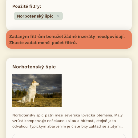
Použité filtry:
Norbotenský špic
Zadaným filtrům bohužel žádné inzeráty neodpovídají.
Zkuste zadat menší počet filtrů.
Norbotenský špic
Norbotenský špic patří mezi severská lovecká plemena. Malý
vzrůst kompenzuje nečekanou silou a hbitostí, stejně jako
odvahou. Typickým zbarvením je čistě bílý základ se žlutými...