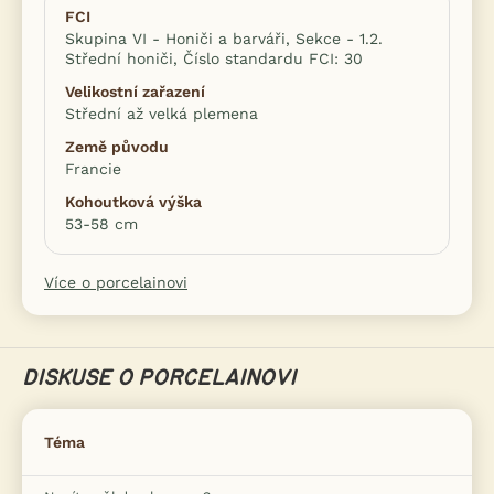
FCI
Skupina VI - Honiči a barváři, Sekce - 1.2.
Střední honiči, Číslo standardu FCI: 30
Velikostní zařazení
Střední až velká plemena
Země původu
Francie
Kohoutková výška
53-58 cm
Více o porcelainovi
DISKUSE O PORCELAINOVI
Téma