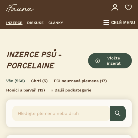
CELÉ MENU
INZERCE
DISKUSE
ČLÁNKY
INZERCE PSŮ -
Vložte
inzerát
PORCELAINE
Vše
(568)
Chrti
(5)
FCI neuznaná plemena
(17)
Honiči a barváři
(13)
»
Další podkategorie