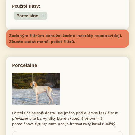
Použité filtry:
Porcelaine
Zadaným filtrům bohužel žádné inzeráty neodpovídají.
Zkuste zadat menší počet filtrů.
Porcelaine
Porcelaine nejspíš dostal své jméno podle jemné lesklé srsti
převážně bílé barvy, díky které skutečně připomíná
porcelánové figurky.Tento pes je francouzský kavalír každý...