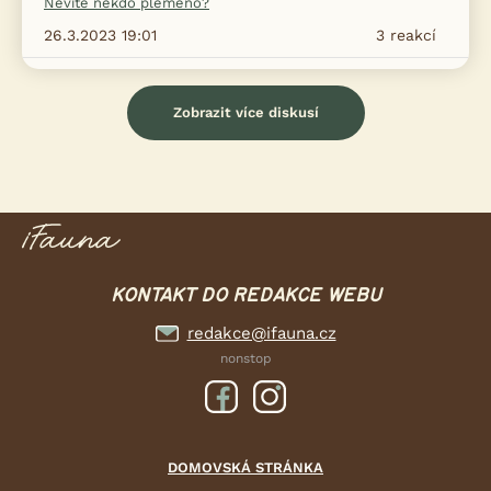
Nevíte někdo plemeno?
26.3.2023 19:01
3
reakcí
Zobrazit více diskusí
KONTAKT DO REDAKCE WEBU
redakce@ifauna.cz
nonstop
DOMOVSKÁ STRÁNKA