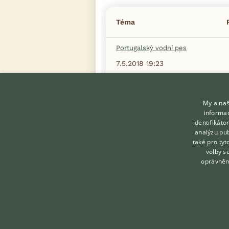
Téma
Portugalský vodní pes
7.5.2018 19:23
Pes začal přehnaně hlídat
27.9.2022 14:42
My a naš
informac
identifikát
analýzu pub
Zobrazit více diskusí
také pro tyt
volby s
oprávněn
KONTAKT DO REDAKCE
WEBU
redakce@ifauna.cz