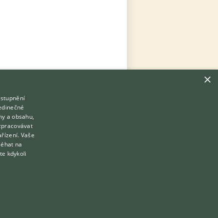
×
ístupnění
Hledáte zvířecího kamaráda?
jedinečné
Zdarma vám poradí
my a obsahu,
VETERINÁŘ ONLINE
zpracovávat
ařízení. Vaše
KONZULTOVAT S VETERINÁŘEM
léhat na
te kdykoli
Přihlášení
Registrace