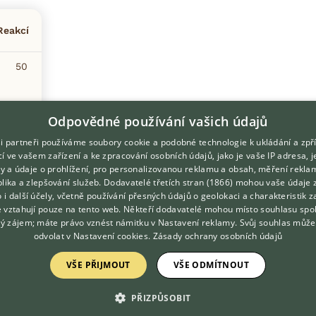
Reakcí
50
20
Odpovědné používání vašich údajů
i partneři používáme soubory cookie a podobné technologie k ukládání a zpř
í ve vašem zařízení a ke zpracování osobních údajů, jako je vaše IP adresa, 
ory a údaje o prohlížení, pro personalizovanou reklamu a obsah, měření rekla
lika a zlepšování služeb.
Dodavatelé třetích stran (1866)
mohou vaše údaje 
o i další účely, včetně používání přesných údajů o geolokaci a charakteristik z
e vztahují pouze na tento web. Někteří dodavatelé mohou místo souhlasu spo
ý zájem; máte právo vznést námitku v
Nastavení reklamy
. Svůj souhlas může
odvolat v
Nastavení cookies
.
Zásady ochrany osobních údajů
VŠE PŘIJMOUT
VŠE ODMÍTNOUT
DOMOVSKÁ STRÁNKA
O nás
INZERCE
Kontakt
PŘIZPŮSOBIT
DISKUSE
Možnosti zvýraznění inzerátů