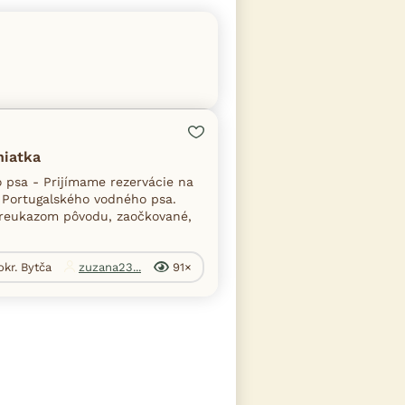
niatka
 psa - Prijímame rezervácie na
, Portugalského vodného psa.
preukazom pôvodu, zaočkované,
okr. Bytča
zuzana23...
91×