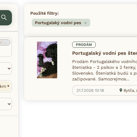
Použité filtry:
Portugalský vodní pes
pes
(1)
PRODÁM
Portugalský vodní pes šte
Prodám Portugalského vodního
šteniatka - 2 psikov a 2 fenky
Slovensko. Šteniatká budú s 
začipované. Samozrejmos...
km
31.7.2026 10:18
Bytča, 