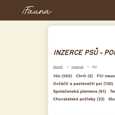
INZERCE PSŮ - P
Domů
Inzerce
Psi
Vše
(568)
Chrti
(5)
FCI neu
Ovčáčtí a pastevečtí psi
(120)
Společenská plemena
(61)
Te
Chovatelské potřeby
(23)
Slu