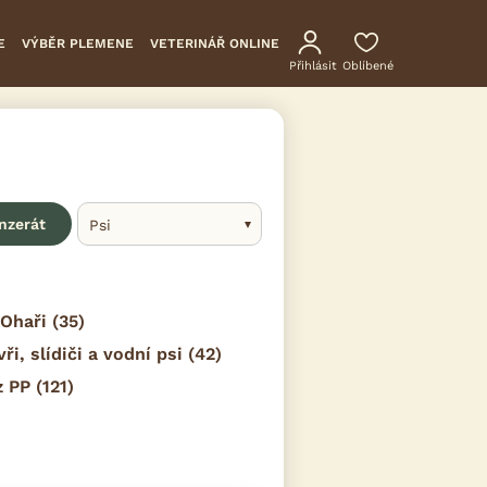
E
VÝBĚR PLEMENE
VETERINÁŘ ONLINE
Přihlásit
Oblíbené
inzerát
Psi
Ohaři
(35)
vři, slídiči a vodní psi
(42)
z PP
(121)