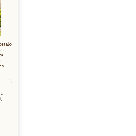
ostalo
sti,
o)
,
ho
 a
i,