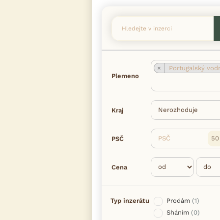
×
Portugalský vodní 
Plemeno
Kraj
PSČ
PSČ
Cena
Typ inzerátu
Prodám
(1)
Sháním
(0)