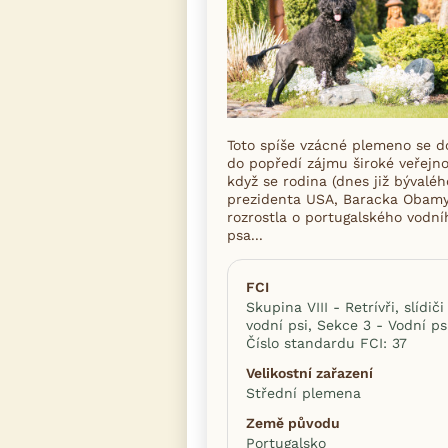
Toto spíše vzácné plemeno se d
do popředí zájmu široké veřejno
když se rodina (dnes již bývaléh
prezidenta USA, Baracka Obamy
rozrostla o portugalského vodní
psa...
FCI
Skupina VIII - Retrívři, slídiči
vodní psi, Sekce 3 - Vodní ps
Číslo standardu FCI: 37
Velikostní zařazení
Střední plemena
Země původu
Portugalsko