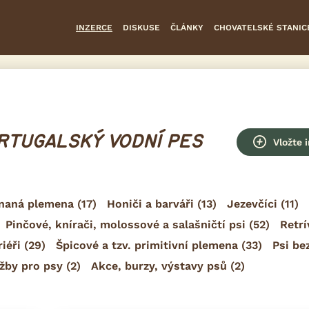
INZERCE
DISKUSE
ČLÁNKY
CHOVATELSKÉ STANIC
ORTUGALSKÝ VODNÍ PES
Vložte 
znaná plemena
(17)
Honiči a barváři
(13)
Jezevčíci
(11)
Pinčové, knírači, molossové a salašničtí psi
(52)
Retrí
riéři
(29)
Špicové a tzv. primitivní plemena
(33)
Psi be
žby pro psy
(2)
Akce, burzy, výstavy psů
(2)