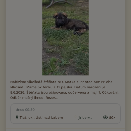
Nabízíme vlkošedá štěňata NO. Matka s PP otec bez PP oba
vlkošedí. Máme 5x fenku a 1x pejska. Datum narození je
8.6.2026. Štěňata jsou očipovaná, odčervená a mají 1. Očkování.
Odběr možný ihned. Rezer...
dnes 09:30
Tisá, okr. Ústí nad Labem
jiricerv...
80×