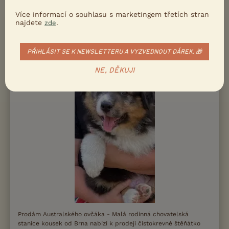
Více informací o souhlasu s marketingem třetích stran
najdete
.
zde
EXCLUSIVE
25000
Kč
Australský ovčák s PP, black tri kluk
EMIL (Brno), k odběru
PŘIHLÁSIT SE K NEWSLETTERU A VYZVEDNOUT DÁREK. 🎁
NE, DĚKUJI
Prodám Australského ovčáka - Malá rodinná chovatelská
stanice kousek od Brna nabízí k prodeji čistokrevné štěňátko