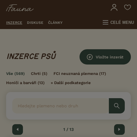
CELÉ MENU
INZERCE
DISKUSE
ČLÁNKY
INZERCE PSŮ
Vložte inzerát
Vše
(569)
Chrti
(5)
FCI neuznaná plemena
(17)
Honiči a barváři
(13)
»
Další podkategorie
Předchozí
1 / 13
Další