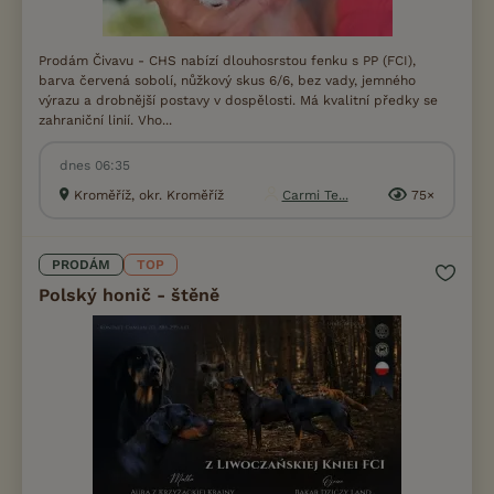
Prodám Čivavu - CHS nabízí dlouhosrstou fenku s PP (FCI),
barva červená sobolí, nůžkový skus 6/6, bez vady, jemného
výrazu a drobnější postavy v dospělosti. Má kvalitní předky se
zahraniční linií. Vho...
dnes 06:35
Kroměříž, okr. Kroměříž
Carmi Te...
75×
PRODÁM
TOP
Polský honič - štěně