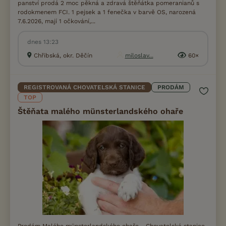
panství prodá 2 moc pěkná a zdravá štěňátka pomeranianů s
rodokmenem FCI. 1 pejsek a 1 fenečka v barvě OS, narozená
7.6.2026, mají 1 očkování,...
dnes 13:23
Chřibská, okr. Děčín
miloslav...
60×
REGISTROVANÁ CHOVATELSKÁ STANICE
PRODÁM
TOP
Štěňata malého münsterlandského ohaře