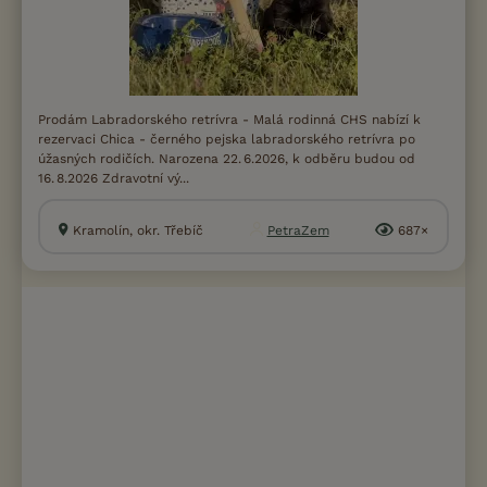
Prodám Labradorského retrívra - Malá rodinná CHS nabízí k
rezervaci Chica - černého pejska labradorského retrívra po
úžasných rodičích. Narozena 22. 6.2026, k odběru budou od
16. 8.2026 Zdravotní vý...
Kramolín, okr. Třebíč
PetraZem
687×