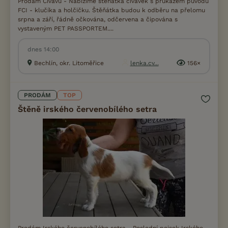
Prodám Čivavu - Nabízíme štěňátka čivavek s průkazem původu
FCI - klučíka a holčičku. Štěňátka budou k odběru na přelomu
srpna a září, řádně očkována, odčervena a čipována s
vystaveným PET PASSPORTEM....
dnes 14:00
Bechlín, okr. Litoměřice
lenka.cv...
156×
PRODÁM
TOP
Štěně irského červenobílého setra