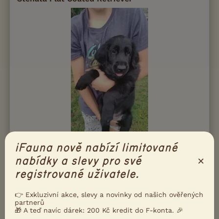
iFauna nově nabízí limitované
Prodám Flat coated retrívra - Nabízíme k prodeji štěňata - Flat
×
nabídky a slevy pro své
coated retriever s PP - k dispozici již jen 2 kluci. Psi s jemnou
registrované uživatele.
povahou, přátelští , těší se z přítomnosti své lidské smečky,
výborní...
👉 Exkluzivní akce, slevy a novinky od našich ověřených
partnerů
Sviadnov, okr. Frýdek-Místek
bestofre...
282×
🎁 A teď navíc dárek: 200 Kč kredit do F-konta. 🎉