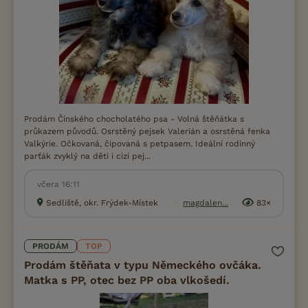
Prodám Čínského chocholatého psa - Volná štěňátka s
průkazem původů. Osrstěný pejsek Valerián a osrstěná fenka
Valkýrie. Očkovaná, čipovaná s petpasem. Ideální rodinný
parťák zvyklý na děti i cizí pej...
včera 16:11
Sedliště, okr. Frýdek-Místek
magdalen...
83×
PRODÁM
TOP
Prodám štěňata v typu Německého ovčáka.
Matka s PP, otec bez PP oba vlkošedí.