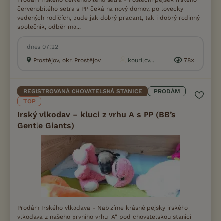
Prodám Irského červenobílého setra - Poslední pejsek Irského
červenobílého setra s PP čeká na nový domov, po lovecky
vedených rodičích, bude jak dobrý pracant, tak i dobrý rodinný
společník, odběr mo...
dnes 07:22
Prostějov, okr. Prostějov
kourilov...
78×
REGISTROVANÁ CHOVATELSKÁ STANICE
PRODÁM
TOP
Irský vlkodav – kluci z vrhu A s PP (BB’s
Gentle Giants)
Prodám Irského vlkodava - Nabízíme krásné pejsky irského
vlkodava z našeho prvního vrhu "A" pod chovatelskou stanicí