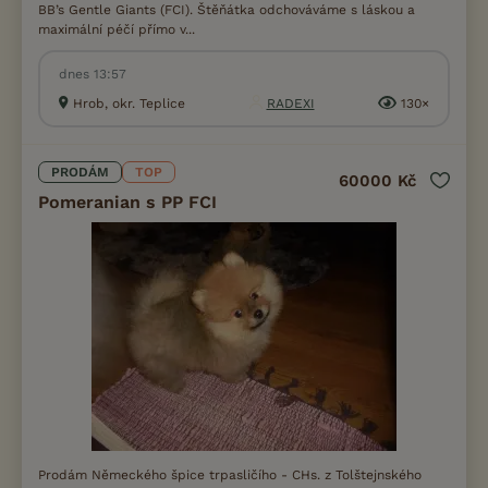
BB’s Gentle Giants (FCI). Štěňátka odchováváme s láskou a
maximální péčí přímo v...
dnes 13:57
Hrob, okr. Teplice
RADEXI
130×
PRODÁM
TOP
60000 Kč
Pomeranian s PP FCI
Prodám Německého špice trpasličího - CHs. z Tolštejnského