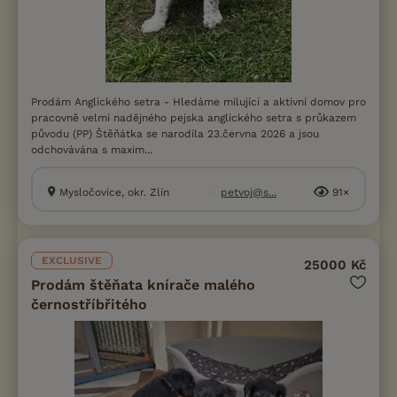
Prodám Anglického setra - Hledáme milující a aktivní domov pro
pracovně velmi nadějného pejska anglického setra s průkazem
původu (PP) Štěňátka se narodila 23.června 2026 a jsou
odchovávána s maxim...
Mysločovice, okr. Zlín
petvoj@s...
91×
EXCLUSIVE
25000 Kč
Prodám štěňata knírače malého
černostříbřitého