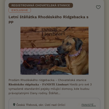
REGISTROVANÁ CHOVATELSKÁ STANICE
EXCLUSIVE
Letní štěňátka Rhodéského Ridgebacka s
PP
Prodám Rhodéského ridgebacka - Chovatelská stanice
𝐑𝐡𝐨𝐝𝐞́𝐬𝐤𝐞́𝐡𝐨 𝐫𝐢𝐝𝐠𝐞𝐛𝐚𝐜𝐤𝐚 - 𝐅𝐀𝐍𝐈𝐒𝐓𝐄 𝐋𝐢𝐨𝐧𝐡𝐞𝐚𝐫𝐭 hledá pro své 3
vymazlené standardní pejsky milující domovy, kde budou
právoplatnými členy rodiny. Štěňát...
Česká Třebová, okr. Ústí nad Orlicí
FANISTÉ...