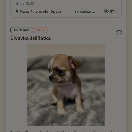
dnes 15:00
Pustá Polom, okr. Opava
romana.m...
57×
PRODÁM
TOP
Čivavka štěňátka