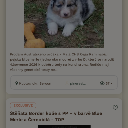
Prodám Australského ovčáka - Malá CHS Cega Ram nabízí
pejska bluemerle (jedno oko modré) z vrhu D, který se narodil
4.července 2026 k odběru tedy na konci srpna. Rodiče mají
všechny genetické testy ne...
Kublov, okr. Beroun
pineresi...
511×
EXCLUSIVE
Štěňata Border kolie s PP – v barvě Blue
Merle a Černobílá - TOP