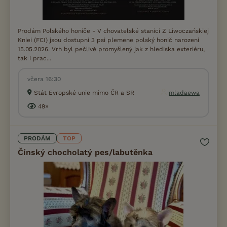
Prodám Polského honiče - V chovatelské stanici Z Liwoczańskiej
Kniei (FCI) jsou dostupní 3 psi plemene polský honič narození
15.05.2026. Vrh byl pečlivě promyšlený jak z hlediska exteriéru,
tak i prac...
včera 16:30
Stát Evropské unie mimo ČR a SR
mladaewa
49×
PRODÁM
TOP
Čínský chocholatý pes/labutěnka