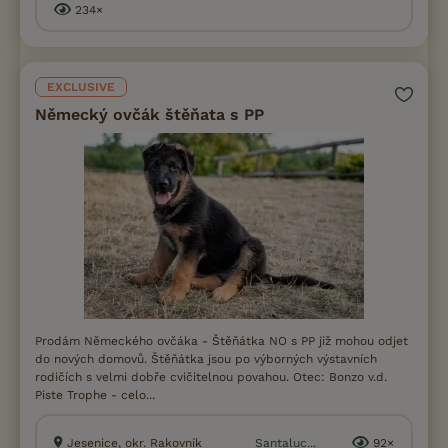
234×
EXCLUSIVE
Německý ovčák štěňata s PP
Prodám Německého ovčáka - Štěňátka NO s PP již mohou odjet
do nových domovů. Štěňátka jsou po výborných výstavních
rodičích s velmi dobře cvičitelnou povahou. Otec: Bonzo v.d.
Piste Trophe - celo...
Jesenice, okr. Rakovník
Santaluc...
92×