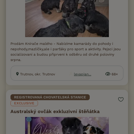
Prodám Knírače malého - Nabízíme kamarády do pohody i
nepohody,mazlíčky,ale i parťáky pro sport a aktivity. Pejsci jsou
socializovaní a budou připrveni k odběru od druhé poloviny
srpna.
Trutnov, okr. Trutnov
levapjan...
68×
REGISTROVANÁ CHOVATELSKÁ STANICE
EXCLUSIVE
Australský ovčák exkluzivní štěňátka