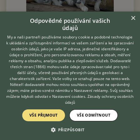
×
Odpovědné používání vašich
Černo-bílá velmi přátelská štěňata-už jen poslední dva pejsci,
údajů
bez PP, otec s PP extrémně klidné povahy, matka čistokrevná -
oba k vidění u nás doma - oba jsou zvyklí na děti i na kočky, oba
My a naši partneři používáme soubory cookie a podobné technologie
mají rádi...
k ukládání a zpřístupnění informací ve vašem zařízení a ke zpracování
osobních údajů, jako je vaše IP adresa, jedinečné identifikátory a
dnes 13:37
údaje o prohlížení, pro personalizovanou reklamu a obsah, měření
Přestavlky, okr. Plzeň-jih
Pedro13
156×
reklamy a obsahu, analýzu publika a zlepšování služeb.
Dodavatelé
třetích stran (1866)
mohou vaše údaje zpracovávat také pro tyto i
Hledáte zvířecího kamaráda?
další účely, včetně používání přesných údajů o geolokaci a
Zdarma vám poradí
charakteristik zařízení. Vaše volby se vztahují pouze na tento web.
REGISTROVANÁ CHOVATELSKÁ STANICE
PRODÁM
VETERINÁŘ ONLINE
Někteří dodavatelé mohou místo souhlasu spoléhat na oprávněný
TOP
KONZULTOVAT S
zájem; máte právo vznést námitku v
Nastavení reklamy
. Svůj souhlas
Predaj Flat coated retriever
VETERINÁŘEM
můžete kdykoli odvolat v
Nastavení cookies
.
Zásady ochrany osobních
údajů
VŠE PŘIJMOUT
VŠE ODMÍTNOUT
PŘIZPŮSOBIT