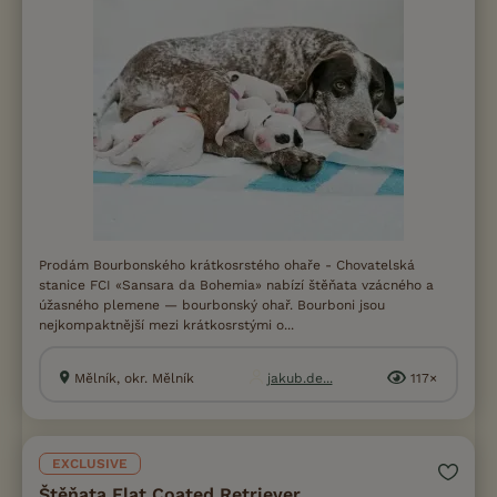
Prodám Bourbonského krátkosrstého ohaře - Chovatelská
stanice FCI «Sansara da Bohemia» nabízí štěňata vzácného a
úžasného plemene — bourbonský ohař. Bourboni jsou
nejkompaktnější mezi krátkosrstými o...
Mělník, okr. Mělník
jakub.de...
117×
EXCLUSIVE
Štěňata Flat Coated Retriever