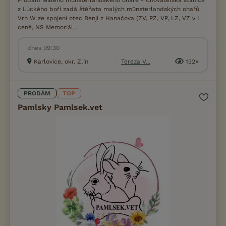
Prodám Malého münsterlandského ohaře - Chovatelská stanice
z Lúckého boří zadá štěňata malých münsterlandských ohařů.
Vrh W ze spojení otec Benji z Hanačova (ZV, PZ, VP, LZ, VZ v I.
ceně, NS Memoriál...
dnes 09:30
Karlovice, okr. Zlín
Tereza V...
132×
PRODÁM
TOP
Pamlsky Pamlsek.vet