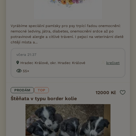
Vyrábíme speciální pamlsky pro psy trpící řadou onemocnění:
nemocné ledviny, játra, diabetes, onemocnění srdce až po
potravinové alergie a citlivé trávení. I pejsci na veterinární dietě
chtějí mlsta a...
včera 21:37
Hradec Králové, okr. Hradec Králové
krelivet
55×
PRODÁM
TOP
12000 Kč
Štěňata v typu border kolie