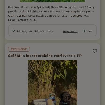
Prodám Německého špice velkého - Německý špic velký černý
prodám krásná štěňata s PP - FCI. Rarita. Grossspitz welpen -
Giant German Spitz Black puppies for sale - pedigree FCI.
Skvělí, ostražití hlíd...
Ostrava, okr. Ostrava-město
re-janmo...
34×
EXCLUSIVE
Štěňátka labradorského retrievera s PP