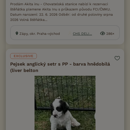
Prodám Akita inu - Chovatelská stanice nabízí k rezervaci
štěňátka plemene Akita Inu s průkazem původu FCI/ČMKU.
Datum narození: 22. 6. 2026 Odběr: od druhé poloviny srpna
2026 Volná štěňátka...
Zápy, okr. Praha-východ
CHS DELI...
286×
EXCLUSIVE
Pejsek anglický setr s PP - barva hnědobílá
(liver belton