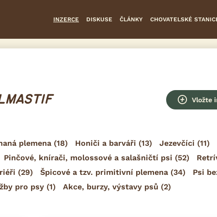
INZERCE
DISKUSE
ČLÁNKY
CHOVATELSKÉ STANIC
ULMASTIF
Vložte 
naná plemena
(18)
Honiči a barváři
(13)
Jezevčíci
(11)
Pinčové, knírači, molossové a salašničtí psi
(52)
Retrí
riéři
(29)
Špicové a tzv. primitivní plemena
(34)
Psi be
žby pro psy
(1)
Akce, burzy, výstavy psů
(2)