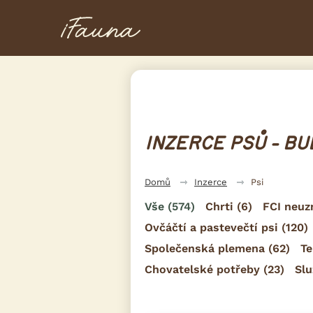
INZERCE PSŮ - B
Domů
Inzerce
Psi
Vše
(574)
Chrti
(6)
FCI neuz
Ovčáčtí a pastevečtí psi
(120)
Společenská plemena
(62)
Te
Chovatelské potřeby
(23)
Slu