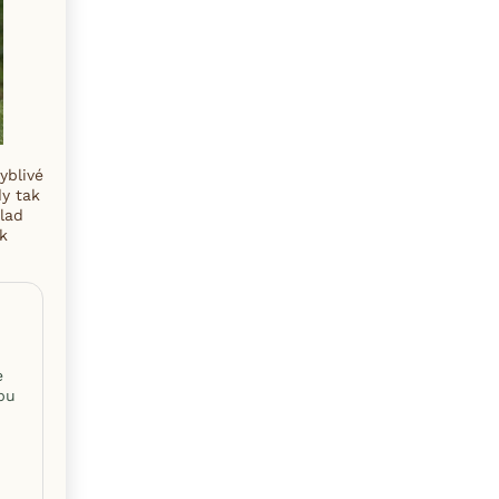
yblivé
dy tak
lad
ak
e
ypu