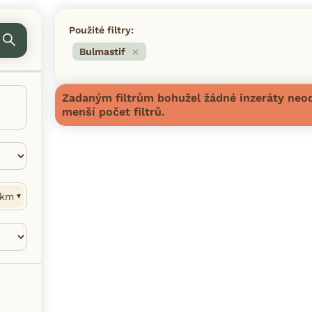
Použité filtry:
Bulmastif
Zadaným filtrům bohužel žádné inzeráty neod
menší počet filtrů.
km