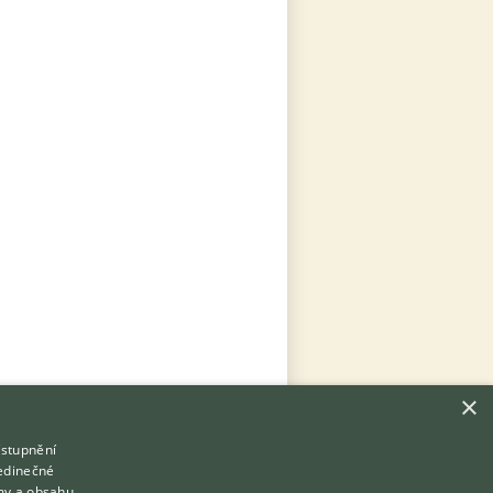
×
ístupnění
Hledáte zvířecího kamaráda?
jedinečné
Zdarma vám poradí
my a obsahu,