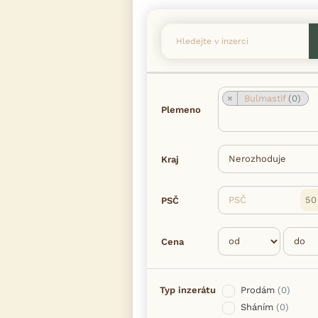
×
Bulmastif
(0)
Plemeno
Kraj
PSČ
PSČ
Cena
Typ inzerátu
Prodám
(0)
Sháním
(0)