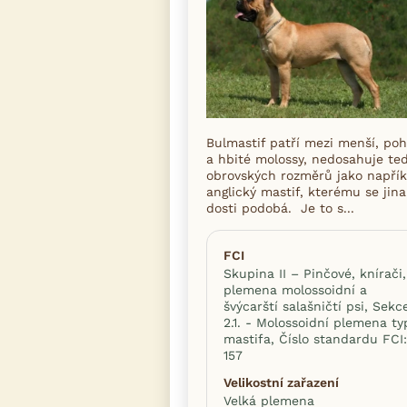
Bulmastif patří mezi menší, poh
a hbité molossy, nedosahuje te
obrovských rozměrů jako napřík
anglický mastif, kterému se jin
dosti podobá. Je to s...
FCI
Skupina II – Pinčové, knírači,
plemena molossoidní a
švýcarští salašničtí psi, Sekc
2.1. - Molossoidní plemena t
mastifa, Číslo standardu FCI:
157
Velikostní zařazení
Velká plemena