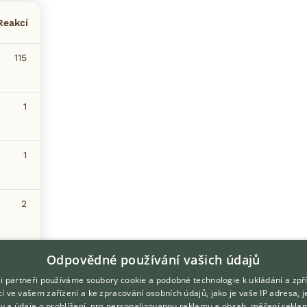
Reakcí
115
1
1
2
Odpovědné používání vašich údajů
0
i partneři používáme soubory cookie a podobné technologie k ukládání a zpř
í ve vašem zařízení a ke zpracování osobních údajů, jako je vaše IP adresa, 
ory a údaje o prohlížení, pro personalizovanou reklamu a obsah, měření rekla