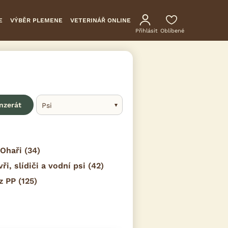
E
VÝBĚR PLEMENE
VETERINÁŘ ONLINE
Přihlásit
Oblíbené
inzerát
Psi
Ohaři
(34)
vři, slídiči a vodní psi
(42)
z PP
(125)