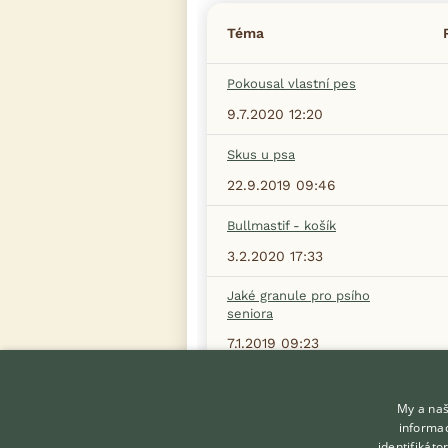
Téma
Pokousal vlastní pes
9.7.2020 12:20
Skus u psa
22.9.2019 09:46
Bullmastif - košík
3.2.2020 17:33
Jaké granule pro psího
seniora
7.1.2019 09:23
Maligni lymfom
My a naš
17.4.2020 11:22
informac
identifikát