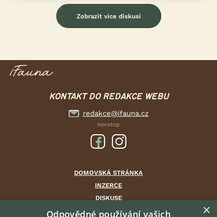
Zobrazit více diskusí
KONTAKT DO REDAKCE WEBU
redakce@ifauna.cz
nonstop
DOMOVSKÁ STRÁNKA
INZERCE
DISKUSE
×
ČLÁNKY
Odpovědné používání vašich