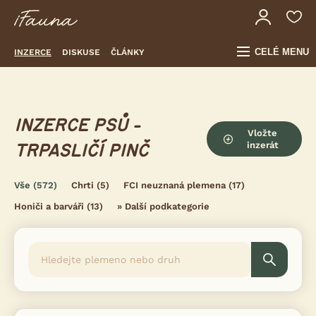
CELÉ MENU
INZERCE
DISKUSE
ČLÁNKY
INZERCE PSŮ -
Vložte
inzerát
TRPASLIČÍ PINČ
Vše
(572)
Chrti
(5)
FCI neuznaná plemena
(17)
Honiči a barváři
(13)
»
Další podkategorie