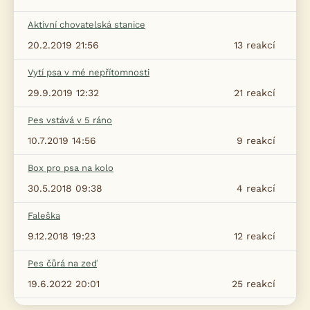
Aktivní chovatelská stanice
20.2.2019 21:56
13
reakcí
Vytí psa v mé nepřítomnosti
29.9.2019 12:32
21
reakcí
Pes vstává v 5 ráno
10.7.2019 14:56
9
reakcí
Box pro psa na kolo
30.5.2018 09:38
4
reakcí
Faleška
9.12.2018 19:23
12
reakcí
Pes čůrá na zeď
19.6.2022 20:01
25
reakcí