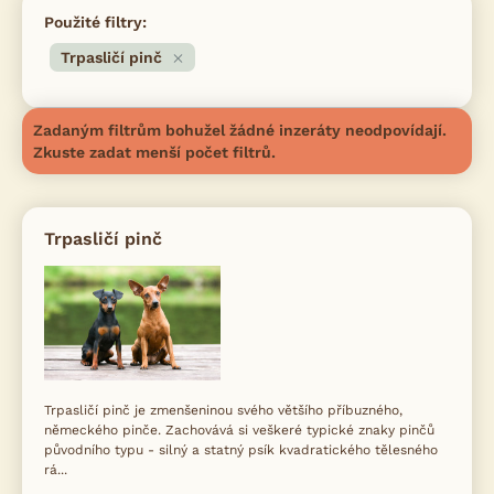
Použité filtry:
Trpasličí pinč
Zadaným filtrům bohužel žádné inzeráty neodpovídají.
Zkuste zadat menší počet filtrů.
Trpasličí pinč
Trpasličí pinč je zmenšeninou svého většího příbuzného,
německého pinče. Zachovává si veškeré typické znaky pinčů
původního typu - silný a statný psík kvadratického tělesného
rá...