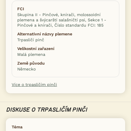
FCI
Skupina II - Pinčové, knírači, molossoidní
plemena a švýcarští salašničtí psi, Sekce 1 -
Pinčové a knírači, Číslo standardu FCI: 185
Alternativní názvy plemene
Trpasličí pinč
Velikostní zařazení
Malá plemena
Země původu
Německo
Více o trpasličím pinči
DISKUSE O TRPASLIČÍM PINČI
Téma