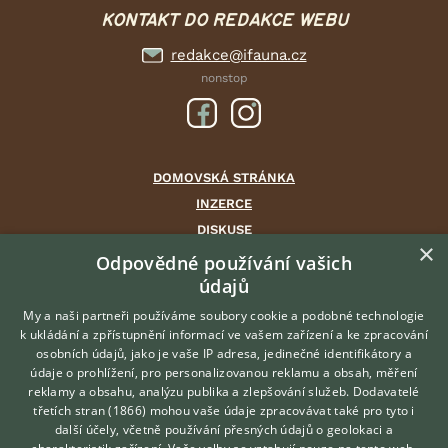
KONTAKT DO REDAKCE WEBU
redakce@ifauna.cz
nonstop
DOMOVSKÁ STRÁNKA
INZERCE
DISKUSE
×
ČLÁNKY
Odpovědné používání vašich
CHOVATELSKÉ STANICE
údajů
ATLAS
My a naši partneři používáme soubory cookie a podobné technologie
VÝBĚR VHODNÉHO PLEMENE
k ukládání a zpřístupnění informací ve vašem zařízení a ke zpracování
osobních údajů, jako je vaše IP adresa, jedinečné identifikátory a
údaje o prohlížení, pro personalizovanou reklamu a obsah, měření
O nás
reklamy a obsahu, analýzu publika a zlepšování služeb.
Dodavatelé
třetích stran (1866)
mohou vaše údaje zpracovávat také pro tyto i
Kontakt
Hledáte zvířecího kamaráda?
další účely, včetně používání přesných údajů o geolokaci a
Zdarma vám poradí
Možnosti zvýraznění inzerátů