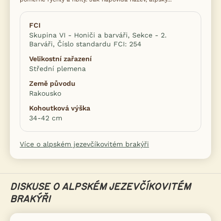
FCI
Skupina VI - Honiči a barváři, Sekce - 2.
Barváři, Číslo standardu FCI: 254
Velikostní zařazení
Střední plemena
Země původu
Rakousko
Kohoutková výška
34-42 cm
Více o alpském jezevčíkovitém brakýři
DISKUSE O ALPSKÉM JEZEVČÍKOVITÉM
BRAKÝŘI