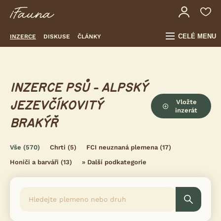
CELÉ MENU
INZERCE
DISKUSE
ČLÁNKY
INZERCE PSŮ - ALPSKÝ
Vložte
JEZEVČÍKOVITÝ
inzerát
BRAKÝŘ
Vše
(570)
Chrti
(5)
FCI neuznaná plemena
(17)
Honiči a barváři
(13)
»
Další podkategorie