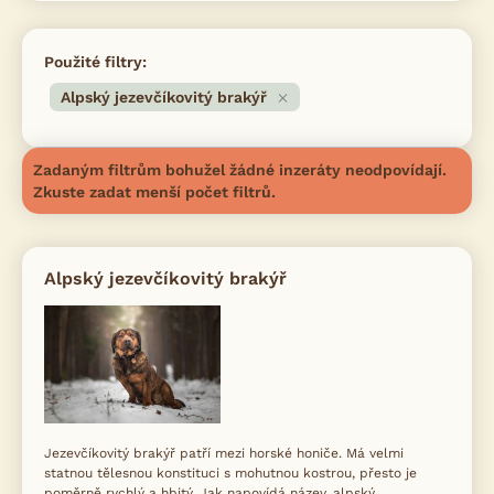
Použité filtry:
Alpský jezevčíkovitý brakýř
Zadaným filtrům bohužel žádné inzeráty neodpovídají.
Zkuste zadat menší počet filtrů.
Alpský jezevčíkovitý brakýř
Jezevčíkovitý brakýř patří mezi horské honiče. Má velmi
statnou tělesnou konstituci s mohutnou kostrou, přesto je
poměrně rychlý a hbitý. Jak napovídá název, alpský...