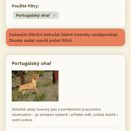
Použité filtry:
Portugalský ohař
Zadaným filtrům bohužel žádné inzeráty neodpovídají.
Zkuste zadat menší počet filtrů.
Portugalský ohař
Středně velký lovecký pes s perfektními pracovními
vlastnostmi - je schopen vystavit i přinést zvěř, zvládá dobře i
vodní práce.