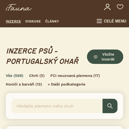
CELÉ MENU
INZERCE
DISKUSE
ČLÁNKY
INZERCE PSŮ -
Vložte
inzerát
PORTUGALSKÝ OHAŘ
Vše
(569)
Chrti
(5)
FCI neuznaná plemena
(17)
Honiči a barváři
(13)
»
Další podkategorie