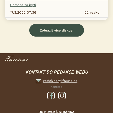
Odměna za krytí
17.3.2022 07:36
22
reakcí
Zobrazit více diskusí
KONTAKT DO REDAKCE WEBU
redakce@ifauna.cz
nonstop
DOMOVSKÁ STRÁNKA