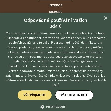
INZERCE
DISKUSE
×
ČLÁNKY
Odpovědné používání vašich
údajů
CHOVATELSKÉ STANICE
ATLAS
My a naši partneři používáme soubory cookie a podobné technologie
k ukládání a zpřístupnění informací ve vašem zařízení a ke zpracování
VÝBĚR VHODNÉHO PLEMENE
osobních údajů, jako je vaše IP adresa, jedinečné identifikátory a
údaje o prohlížení, pro personalizovanou reklamu a obsah, měření
O nás
reklamy a obsahu, analýzu publika a zlepšování služeb.
Dodavatelé
třetích stran (1866)
mohou vaše údaje zpracovávat také pro tyto i
Kontakt
Hledáte zvířecího kamaráda?
další účely, včetně používání přesných údajů o geolokaci a
Zdarma vám poradí
Možnosti zvýraznění inzerátů
charakteristik zařízení. Vaše volby se vztahují pouze na tento web.
VETERINÁŘ ONLINE
Podmínky užití
Někteří dodavatelé mohou místo souhlasu spoléhat na oprávněný
KONZULTOVAT S
zájem; máte právo vznést námitku v
Nastavení reklamy
. Svůj souhlas
Zpracování osobních údajů
VETERINÁŘEM
můžete kdykoli odvolat v
Nastavení cookies
.
Zásady ochrany osobních
údajů
Přihlášení
VŠE PŘIJMOUT
VŠE ODMÍTNOUT
Registrace
PŘIZPŮSOBIT
Created by