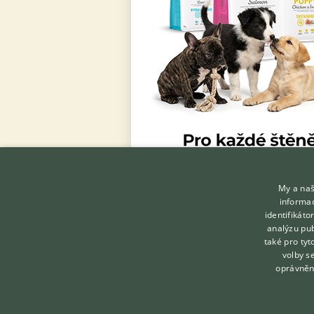
My a naš
informac
identifikát
analýzu pub
také pro tyt
volby s
oprávněn