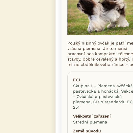
Polský nížinný ovčák je patří me
vzácná plemena. Je to menší
pracovní pes kompaktní tělesné
stavby, dobře osvalený a hbitý. T
mírně obdélníkového rámce - p
FCI
Skupina I - Plemena ovčácká
pastevecká a honácká, Sekce
- Ovčácká a pastevecká
plemena, Číslo standardu FCI
251
Velikostní zařazení
Střední plemena
Země původu