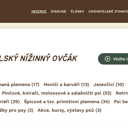
INZERCE
DISKUSE
ČLÁNKY
CHOVATELSKÉ STANIC
LSKÝ NÍŽINNÝ OVČÁK
Vložte 
naná plemena
(17)
Honiči a barváři
(13)
Jezevčíci
(10)
Pinčové, knírači, molossové a salašničtí psi
(52)
Retrí
riéři
(29)
Špicové a tzv. primitivní plemena
(34)
Psi be
žby pro psy
(2)
Akce, burzy, výstavy psů
(3)