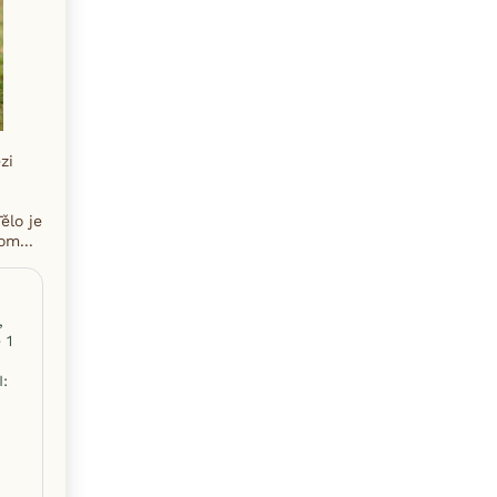
zi
ělo je
om...
,
 1
: