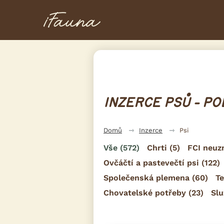
INZERCE PSŮ - PO
Domů
Inzerce
Psi
Vše
(572)
Chrti
(5)
FCI neuz
Ovčáčtí a pastevečtí psi
(122)
Společenská plemena
(60)
Te
Chovatelské potřeby
(23)
Slu