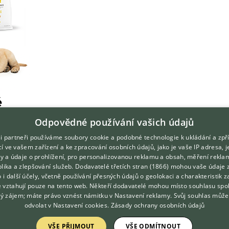
Odpovědné používání vašich údajů
i partneři používáme soubory cookie a podobné technologie k ukládání a zpř
í ve vašem zařízení a ke zpracování osobních údajů, jako je vaše IP adresa, 
ory a údaje o prohlížení, pro personalizovanou reklamu a obsah, měření rekla
lika a zlepšování služeb.
Dodavatelé třetích stran (1866)
mohou vaše údaje 
o i další účely, včetně používání přesných údajů o geolokaci a charakteristik z
e vztahují pouze na tento web. Někteří dodavatelé mohou místo souhlasu spo
ý zájem; máte právo vznést námitku v
Nastavení reklamy
. Svůj souhlas může
odvolat v
Nastavení cookies
.
Zásady ochrany osobních údajů
VŠE PŘIJMOUT
VŠE ODMÍTNOUT