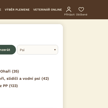
E
VÝBĚR PLEMENE
VETERINÁŘ ONLINE
Přihlásit
Oblíbené
inzerát
Psi
Ohaři
(35)
vři, slídiči a vodní psi
(42)
z PP
(123)