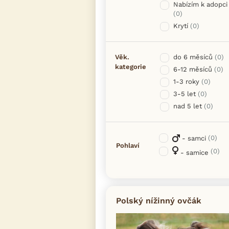
Nabízím k adopci
(0)
Krytí
(0)
Věk.
do 6 měsíců
(0)
kategorie
6-12 měsíců
(0)
1-3 roky
(0)
3-5 let
(0)
nad 5 let
(0)
(0)
- samci
Pohlaví
(0)
- samice
Polský nížinný ovčák