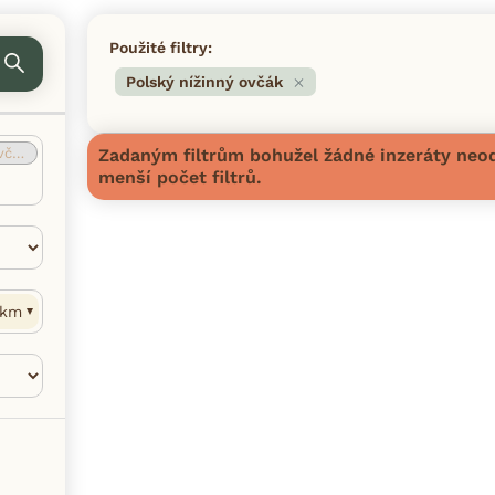
Použité filtry:
Polský nížinný ovčák
ák
(0)
Zadaným filtrům bohužel žádné inzeráty neod
menší počet filtrů.
km