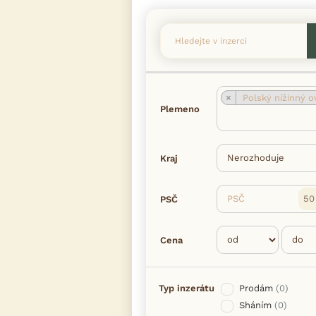
×
Polský nížinný ovč
Plemeno
Kraj
PSČ
PSČ
Cena
Typ inzerátu
Prodám
(0)
Sháním
(0)