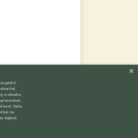
×
ístupnění
Hledáte zvířecího kamaráda?
jedinečné
Zdarma vám poradí
my a obsahu,
VETERINÁŘ ONLINE
zpracovávat
ařízení. Vaše
KONZULTOVAT S VETERINÁŘEM
léhat na
te kdykoli