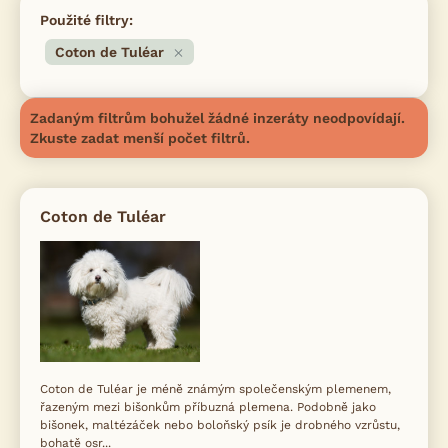
Použité filtry:
Coton de Tuléar
Zadaným filtrům bohužel žádné inzeráty neodpovídají.
Zkuste zadat menší počet filtrů.
Coton de Tuléar
Coton de Tuléar je méně známým společenským plemenem,
řazeným mezi bišonkům příbuzná plemena. Podobně jako
bišonek, maltézáček nebo boloňský psík je drobného vzrůstu,
bohatě osr...