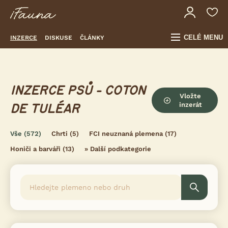
CELÉ MENU
INZERCE
DISKUSE
ČLÁNKY
INZERCE PSŮ - COTON
Vložte
inzerát
DE TULÉAR
Vše
(572)
Chrti
(5)
FCI neuznaná plemena
(17)
Honiči a barváři
(13)
»
Další podkategorie