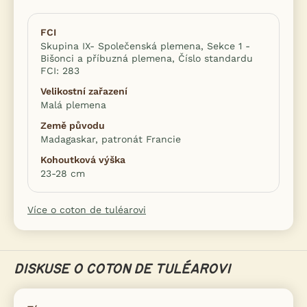
FCI
Skupina IX- Společenská plemena, Sekce 1 -
Bišonci a příbuzná plemena, Číslo standardu
FCI: 283
Velikostní zařazení
Malá plemena
Země původu
Madagaskar, patronát Francie
Kohoutková výška
23-28 cm
Více o coton de tuléarovi
DISKUSE O COTON DE TULÉAROVI