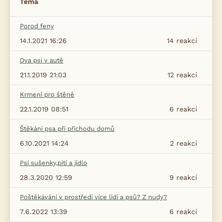
Téma
Porod feny
14.1.2021 16:26
14
reakcí
Dva psi v autě
21.1.2019 21:03
12
reakcí
Krmení pro štěně
22.1.2019 08:51
6
reakcí
Štěkání psa při příchodu domů
6.10.2021 14:24
2
reakcí
Psí sušenky,pití a jídlo
28.3.2020 12:59
9
reakcí
Poštěkávání v prostředí více lidí a psů? Z nudy?
7.6.2022 13:39
6
reakcí