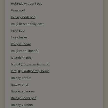
Holandský vodní pes
Hovawart
Ibizský podenco
Irský červenobílý setr
Irský setr
Irský teriér
Irský vlkodav
Irský vodní španěl
Islandský pes
Istrijský hrubosrstý honič
Istrijský krátkosrstý honič
Italský chrtík
Italský ohař
Italský spinone
Italský vodní pes
Italský volpino