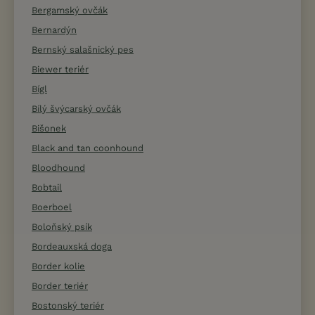
Bergamský ovčák
Bernardýn
Bernský salašnický pes
Biewer teriér
Bígl
Bílý švýcarský ovčák
Bišonek
Black and tan coonhound
Bloodhound
Bobtail
Boerboel
Boloňský psík
Bordeauxská doga
Border kolie
Border teriér
Bostonský teriér