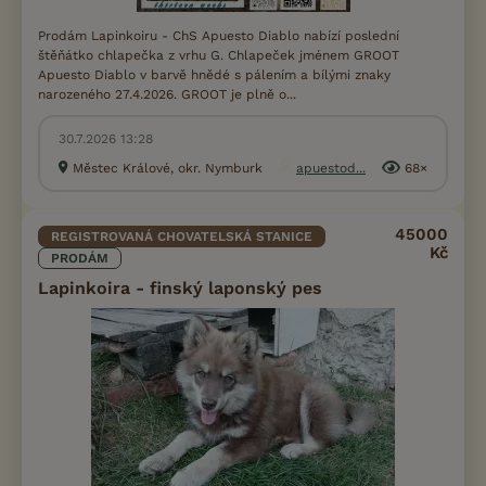
Prodám Lapinkoiru - ChS Apuesto Diablo nabízí poslední
štěňátko chlapečka z vrhu G. Chlapeček jménem GROOT
Apuesto Diablo v barvě hnědé s pálením a bílými znaky
narozeného 27.4.2026. GROOT je plně o...
30.7.2026 13:28
Městec Králové, okr. Nymburk
apuestod...
68×
45000
REGISTROVANÁ CHOVATELSKÁ STANICE
Kč
PRODÁM
Lapinkoira - finský laponský pes