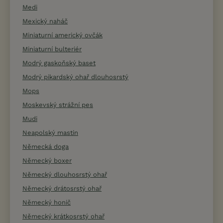
Medi
Mexický naháč
Miniaturní americký ovčák
Miniaturní bulteriér
Modrý gaskoňský baset
Modrý pikardský ohař dlouhosrstý
Mops
Moskevský strážní pes
Mudi
Neapolský mastin
Německá doga
Německý boxer
Německý dlouhosrstý ohař
Německý drátosrstý ohař
Německý honič
Německý krátkosrstý ohař