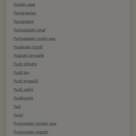
Polský ogar
Pomeranian
Porcelaine
Portugalský ohař
Portugalský vodní pes
Posávský honič
Pražský krysařík
Pudl střední
Pudl toy
Pudl trpasličí
Pudl velký
Pudlpointr
Puli
Pumi
Pyrenejský horský pes
Pyrenejský mastin