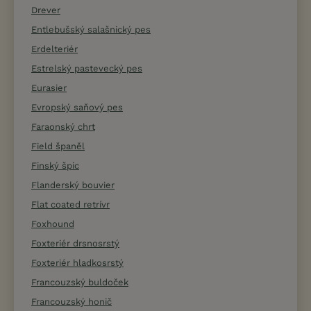
Drever
Entlebušský salašnický pes
Erdelteriér
Estrelský pastevecký pes
Eurasier
Evropský saňový pes
Faraonský chrt
Field španěl
Finský špic
Flanderský bouvier
Flat coated retrívr
Foxhound
Foxteriér drsnosrstý
Foxteriér hladkosrstý
Francouzský buldoček
Francouzský honič