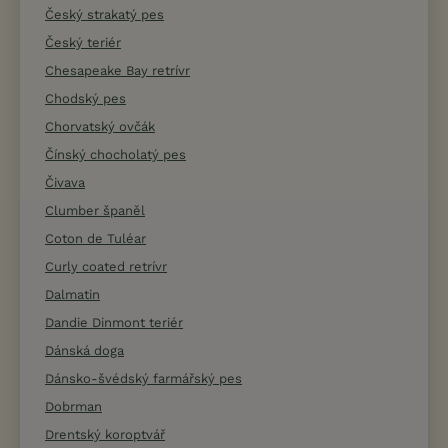
Český strakatý pes
Český teriér
Chesapeake Bay retrívr
Chodský pes
Chorvatský ovčák
Čínský chocholatý pes
Čivava
Clumber španěl
Coton de Tuléar
Curly coated retrívr
Dalmatin
Dandie Dinmont teriér
Dánská doga
Dánsko-švédský farmářský pes
Dobrman
Drentský koroptvář