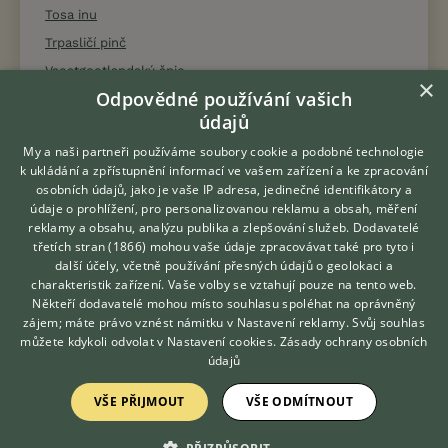
Tosa inu
Trpasličí pinč
Vaestgoetlandský špic
×
Odpovědné používání vašich
Velký hrubosrstý vendéeský baset
údajů
Velký münsterlandský ohař
My a naši partneři používáme soubory cookie a podobné technologie
Velký švýcarský salašnický pes
k ukládání a zpřístupnění informací ve vašem zařízení a ke zpracování
Velškorgi - cardigan
osobních údajů, jako je vaše IP adresa, jedinečné identifikátory a
údaje o prohlížení, pro personalizovanou reklamu a obsah, měření
Velškorgi - pembroke
reklamy a obsahu, analýzu publika a zlepšování služeb.
Dodavatelé
Velššpringršpaněl
třetích stran (1866)
mohou vaše údaje zpracovávat také pro tyto i
Hledáte zvířecího kamaráda?
další účely, včetně používání přesných údajů o geolokaci a
Velšteriér
Zdarma vám poradí
charakteristik zařízení. Vaše volby se vztahují pouze na tento web.
VETERINÁŘ ONLINE
Vestfálský jezevčíkovitý honič
Někteří dodavatelé mohou místo souhlasu spoléhat na oprávněný
KONZULTOVAT S
zájem; máte právo vznést námitku v
Nastavení reklamy
. Svůj souhlas
Vipet
VETERINÁŘEM
můžete kdykoli odvolat v
Nastavení cookies
.
Zásady ochrany osobních
Vydrař
údajů
Výmarský ohař
VŠE PŘIJMOUT
VŠE ODMÍTNOUT
West highland white teriér
Západosibiřská lajka