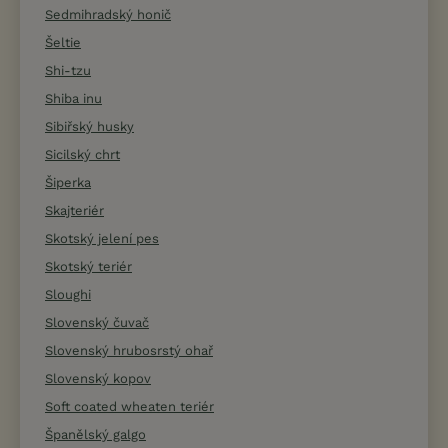
Sedmihradský honič
Šeltie
Shi-tzu
Shiba inu
Sibiřský husky
Sicilský chrt
Šiperka
Skajteriér
Skotský jelení pes
Skotský teriér
Sloughi
Slovenský čuvač
Slovenský hrubosrstý ohař
Slovenský kopov
Soft coated wheaten teriér
Španělský galgo