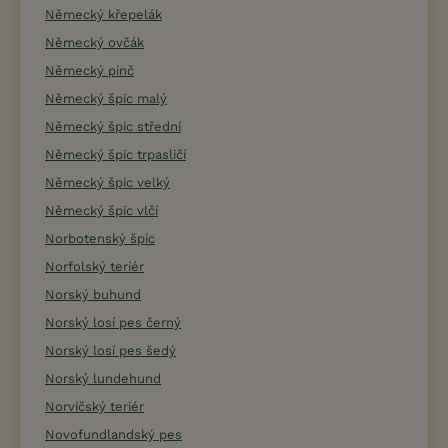
Německý křepelák
Německý ovčák
Německý pinč
Německý špic malý
Německý špic střední
Německý špic trpasličí
Německý špic velký
Německý špic vlčí
Norbotenský špic
Norfolský teriér
Norský buhund
Norský losí pes černý
Norský losí pes šedý
Norský lundehund
Norvičský teriér
Novofundlandský pes