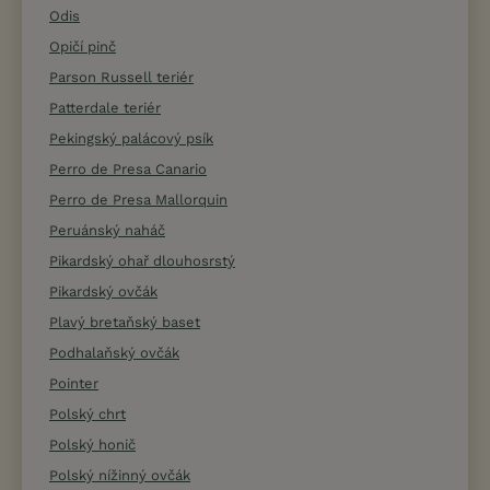
Odis
Opičí pinč
Parson Russell teriér
Patterdale teriér
Pekingský palácový psík
Perro de Presa Canario
Perro de Presa Mallorquin
Peruánský naháč
Pikardský ohař dlouhosrstý
Pikardský ovčák
Plavý bretaňský baset
Podhalaňský ovčák
Pointer
Polský chrt
Polský honič
Polský nížinný ovčák