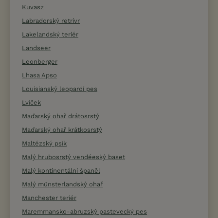
Kuvasz
Labradorský retrívr
Lakelandský teriér
Landseer
Leonberger
Lhasa Apso
Louisianský leopardí pes
Lvíček
Maďarský ohař drátosrstý
Maďarský ohař krátkosrstý
Maltézský psík
Malý hrubosrstý vendéeský baset
Malý kontinentální španěl
Malý münsterlandský ohař
Manchester teriér
Maremmansko-abruzský pastevecký pes