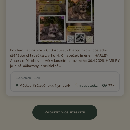
Prodám Lapinkoiru - ChS Apuesto Diablo nabízí poslední
štěňátko chlapečka z vrhu H. Chlapeček jménem HARLEY
Apuesto Diablo v barvě vlkošedé narozeného 30.4.2026. HARLEY
je plně očkovaný, pravidelně...
30.7.2026 13:41
Městec Králové, okr. Nymburk
apuestod...
77×
Zobrazit více inzerátů