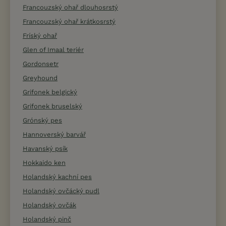
Francouzský ohař dlouhosrstý
Francouzský ohař krátkosrstý
Fríský ohař
Glen of Imaal teriér
Gordonsetr
Greyhound
Grifonek belgický
Grifonek bruselský
Grónský pes
Hannoverský barvář
Havanský psík
Hokkaido ken
Holandský kachní pes
Holandský ovčácký pudl
Holandský ovčák
Holandský pinč