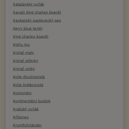
Katalánský ovčák
Kavalír king charles španěl
Kavkazský pastevecký pes
Kerry blue teriér
King charles španěl
Kishu inu
Knírač malý
Knírač střední
Knírač velký
Kolie dlouhosrstá
Kolie krátkosrstá
Komondor
Kontinentální buldok
Krašský ovčák
Kříženec
Kromfohrländer