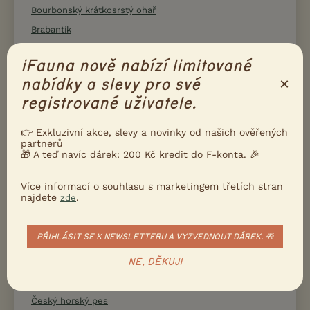
Bourbonský krátkosrstý ohař
Brabantík
Brazilská fila
iFauna nově nabízí limitované
Bretaňský ohař
×
nabídky a slevy pro své
Briard
registrované uživatele.
Bulmastif
Bulteriér
👉 Exkluzivní akce, slevy a novinky od našich ověřených
partnerů
Cairn teriér
🎁 A teď navíc dárek: 200 Kč kredit do F-konta. 🎉
Cane Corso
Cao de Castro Laboreiro
Více informací o souhlasu s marketingem třetích stran
najdete
.
zde
Cao de Serra de Aires
Čau-čau
PŘIHLÁSIT SE K NEWSLETTERU A VYZVEDNOUT DÁREK. 🎁
Černý ruský teriér
Československý vlčák
NE, DĚKUJI
Český fousek
Český horský pes