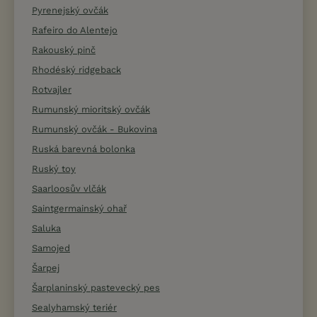
Pyrenejský ovčák
Rafeiro do Alentejo
Rakouský pinč
Rhodéský ridgeback
Rotvajler
Rumunský mioritský ovčák
Rumunský ovčák - Bukovina
Ruská barevná bolonka
Ruský toy
Saarloosův vlčák
Saintgermainský ohař
Saluka
Samojed
Šarpej
Šarplaninský pastevecký pes
Sealyhamský teriér