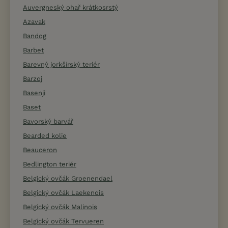
Auvergneský ohař krátkosrstý
Azavak
Bandog
Barbet
Barevný jorkšírský teriér
Barzoj
Basenji
Baset
Bavorský barvář
Bearded kolie
Beauceron
Bedlington teriér
Belgický ovčák Groenendael
Belgický ovčák Laekenois
Belgický ovčák Malinois
Belgický ovčák Tervueren