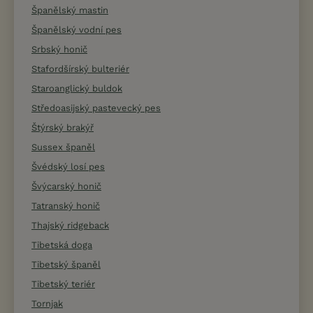
Španělský mastin
Španělský vodní pes
Srbský honič
Stafordšírský bulteriér
Staroanglický buldok
Středoasijský pastevecký pes
Štýrský brakýř
Sussex španěl
Švédský losí pes
Švýcarský honič
Tatranský honič
Thajský ridgeback
Tibetská doga
Tibetský španěl
Tibetský teriér
Tornjak