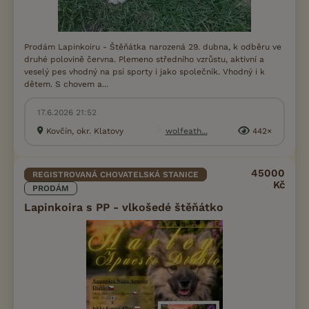
Prodám Lapinkoiru - Štěňátka narozená 29. dubna, k odběru ve
druhé polovině června. Plemeno středního vzrůstu, aktivní a
veselý pes vhodný na psí sporty i jako společník. Vhodný i k
dětem. S chovem a...
17.6.2026 21:52
Kovčín, okr. Klatovy
wolfeath...
442×
45000
REGISTROVANÁ CHOVATELSKÁ STANICE
Kč
PRODÁM
Lapinkoira s PP - vlkošedé štěňátko