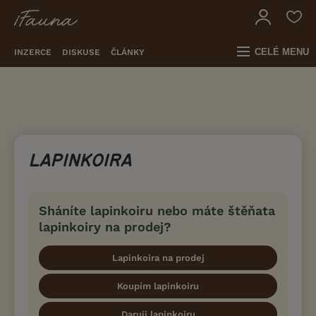
CELÉ MENU
INZERCE
DISKUSE
ČLÁNKY
LAPINKOIRA
Sháníte lapinkoiru nebo máte štěňata
lapinkoiry na prodej?
Lapinkoira na prodej
Koupím lapinkoiru
Daruji lapinkoiru