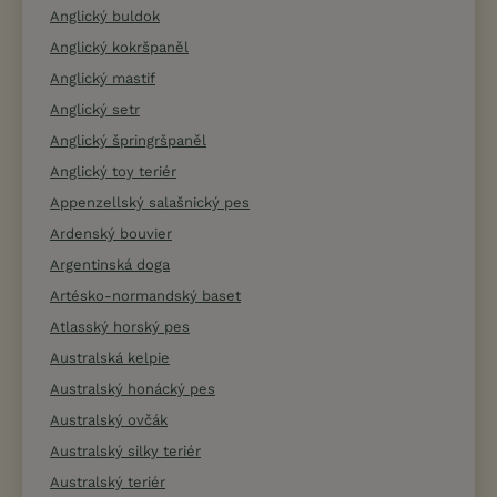
Anglický buldok
Anglický kokršpaněl
Anglický mastif
Anglický setr
Anglický špringršpaněl
Anglický toy teriér
Appenzellský salašnický pes
Ardenský bouvier
Argentinská doga
Artésko-normandský baset
Atlasský horský pes
Australská kelpie
Australský honácký pes
Australský ovčák
Australský silky teriér
Australský teriér