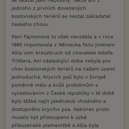
se ukázal jako neplodný. Takže ani z
jednoho z prvních dovezených
bostonských teriérů se nestal zakladatel
českého chovu.
Paní Fajmonová to však nevzdala a v roce
1985 importovala z Německa fenu jménem
Allia vom Kreuzbruch od chovatele Adolfa
Trittlera. Ani následující doba nebyla pro
chov bostonských teriérů na našem území
jednoduchá. Krycích psů bylo v Evropě
poměrně málo a kvůli problémům s
vycestováním z České republiky v té době
bylo těžké najít jakéhokoli vhodného a
dostupného krycího psa. Nakonec proto
muselo být přistoupeno k úzké
příbuzenské plemenitbě a Allia byla