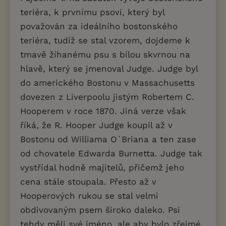
teriéra, k prvnímu psovi, který byl
považován za ideálního bostonského
teriéra, tudíž se stal vzorem, dojdeme k
tmavě žíhanému psu s bílou skvrnou na
hlavě, který se jmenoval Judge. Judge byl
do amerického Bostonu v Massachusetts
dovezen z Liverpoolu jistým Robertem C.
Hooperem v roce 1870. Jiná verze však
říká, že R. Hooper Judge koupil až v
Bostonu od Williama O`Briana a ten zase
od chovatele Edwarda Burnetta. Judge tak
vystřídal hodně majitelů, přičemž jeho
cena stále stoupala. Přesto až v
Hooperových rukou se stal velmi
obdivovaným psem široko daleko. Psi
tehdy měli své jméno, ale aby bylo zřejmé,