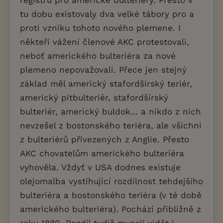
registru pro americké bulteriéry. Přesto v
tu dobu existovaly dva velké tábory pro a
proti vzniku tohoto nového plemene. I
někteří vážení členové AKC protestovali,
neboť amerického bulteriéra za nové
plemeno nepovažovali. Přece jen stejný
základ měl americký stafordšírský teriér,
americký pitbulteriér, stafordšírský
bulteriér, americký buldok… a nikdo z nich
nevzešel z bostonského teriéra, ale všichni
z bulteriérů přivezených z Anglie. Přesto
AKC chovatelům amerického bulteriéra
vyhověla. Vždyť v USA dodnes existuje
olejomalba vystihující rozdílnost tehdejšího
bulteriéra a bostonského teriéra (v té době
amerického bulteriéra). Pochází přibližně z