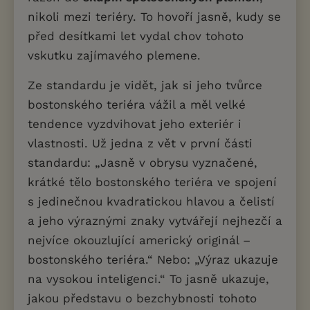
nikoli mezi teriéry. To hovoří jasně, kudy se
před desítkami let vydal chov tohoto
vskutku zajímavého plemene.
Ze standardu je vidět, jak si jeho tvůrce
bostonského teriéra vážil a měl velké
tendence vyzdvihovat jeho exteriér i
vlastnosti. Už jedna z vět v první části
standardu: „Jasně v obrysu vyznačené,
krátké tělo bostonského teriéra ve spojení
s jedinečnou kvadratickou hlavou a čelistí
a jeho výraznými znaky vytvářejí nejhezčí a
nejvíce okouzlující americký originál –
bostonského teriéra.“ Nebo: „Výraz ukazuje
na vysokou inteligenci.“ To jasně ukazuje,
jakou představu o bezchybnosti tohoto