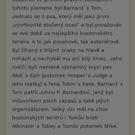
tohoto plemene byl Barnard`s Tom.
Jednalo se o psa, který měl jako první
„vývrtkovitě stočený ocas“ a byl považován
ve své době za nejlepšího bostonského
teriéra. A to jak povahově, tak exteriérově.
Byl žíhaný s bílými znaky na hlavě a
nohách a nechyběl mu ani bílý límec. Jeho
rodiči byli neméně významný krycí pes
Well`s Eph (potomek Hooper`s Judge a
jeho matky) a fena Tobin`s Kate. Barnard`s
Tom patřil Johnu P. Barnardovi, jenž byl
milovníkem psích zápasů a také jejich
organizátorem. Velký vliv měl na chov
bostonských teriérů i Tomův bratr
Atkinson`s Tobey a Tomův potomek Mike.