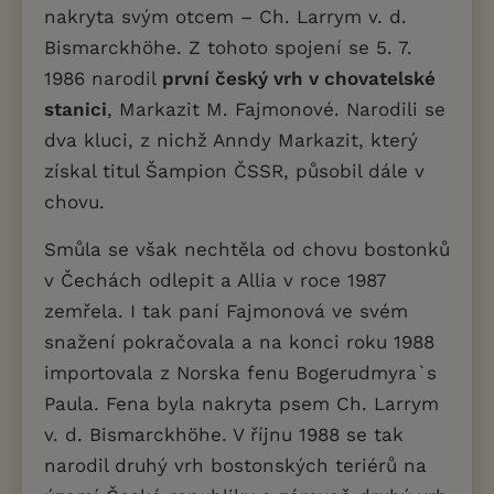
nakryta svým otcem – Ch. Larrym v. d.
Bismarckhöhe. Z tohoto spojení se 5. 7.
1986 narodil
první český vrh v chovatelské
stanici
, Markazit M. Fajmonové. Narodili se
dva kluci, z nichž Anndy Markazit, který
získal titul Šampion ČSSR, působil dále v
chovu.
Smůla se však nechtěla od chovu bostonků
v Čechách odlepit a Allia v roce 1987
zemřela. I tak paní Fajmonová ve svém
snažení pokračovala a na konci roku 1988
importovala z Norska fenu Bogerudmyra`s
Paula. Fena byla nakryta psem Ch. Larrym
v. d. Bismarckhöhe. V říjnu 1988 se tak
narodil druhý vrh bostonských teriérů na