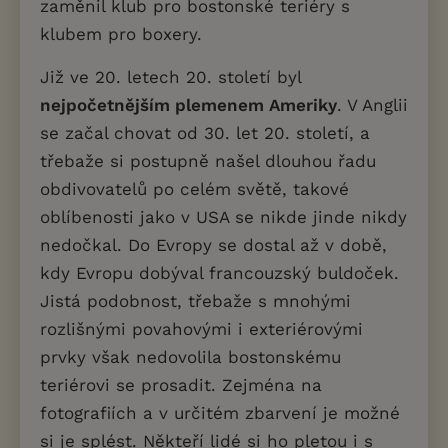
zaměnil klub pro bostonské teriéry s
klubem pro boxery.
Již ve 20. letech 20. století byl
nejpočetnějším plemenem Ameriky
. V Anglii
se začal chovat od 30. let 20. století, a
třebaže si postupně našel dlouhou řadu
obdivovatelů po celém světě, takové
oblíbenosti jako v USA se nikde jinde nikdy
nedočkal. Do Evropy se dostal až v době,
kdy Evropu dobýval francouzský buldoček.
Jistá podobnost, třebaže s mnohými
rozlišnými povahovými i exteriérovými
prvky však nedovolila bostonskému
teriérovi se prosadit. Zejména na
fotografiích a v určitém zbarvení je možné
si je splést. Někteří lidé si ho pletou i s