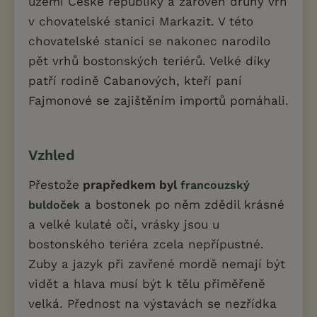
území České republiky a zároveň druhý vrh
v chovatelské stanici Markazit. V této
chovatelské stanici se nakonec narodilo
pět vrhů bostonských teriérů. Velké díky
patří rodině Cabanových, kteří paní
Fajmonové se zajištěním importů pomáhali.
Vzhled
Přestože
prapředkem byl
francouzský
a bostonek po něm zdědil krásné
buldoček
a velké kulaté oči, vrásky jsou u
bostonského teriéra zcela nepřípustné.
Zuby a jazyk při zavřené mordě nemají být
vidět a hlava musí být k tělu přiměřeně
velká. Přednost na výstavách se nezřídka