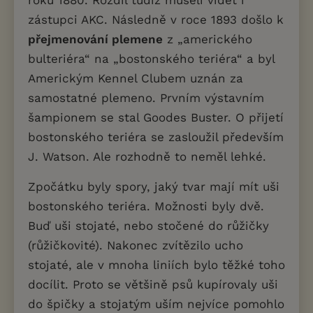
roku 1880. Rozdíl tudíž museli vidět i
zástupci AKC. Následně v roce 1893 došlo k
přejmenování plemene
z „amerického
bulteriéra“ na „bostonského teriéra“ a byl
Americkým Kennel Clubem uznán za
samostatné plemeno. Prvním výstavním
šampionem se stal Goodes Buster. O přijetí
bostonského teriéra se zasloužil především
J. Watson. Ale rozhodně to neměl lehké.
Zpočátku byly spory, jaký tvar mají mít uši
bostonského teriéra. Možnosti byly dvě.
Buď uši stojaté, nebo stočené do růžičky
(růžičkovité). Nakonec zvítězilo ucho
stojaté, ale v mnoha liniích bylo těžké toho
docílit. Proto se většině psů kupírovaly uši
do špičky a stojatým uším nejvíce pomohlo