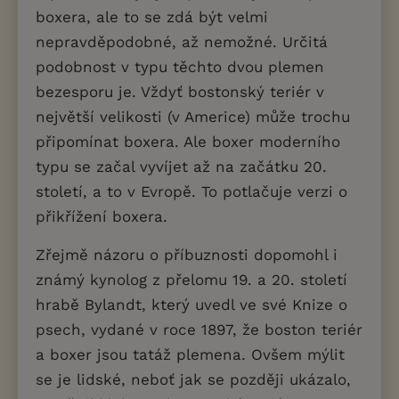
boxera, ale to se zdá být velmi
nepravděpodobné, až nemožné. Určitá
podobnost v typu těchto dvou plemen
bezesporu je. Vždyť bostonský teriér v
největší velikosti (v Americe) může trochu
připomínat boxera. Ale boxer moderního
typu se začal vyvíjet až na začátku 20.
století, a to v Evropě. To potlačuje verzi o
přikřížení boxera.
Zřejmě názoru o příbuznosti dopomohl i
známý kynolog z přelomu 19. a 20. století
hrabě Bylandt, který uvedl ve své Knize o
psech, vydané v roce 1897, že boston teriér
a boxer jsou tatáž plemena. Ovšem mýlit
se je lidské, neboť jak se později ukázalo,