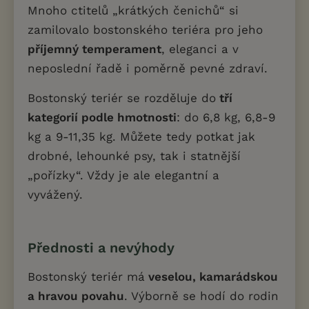
Mnoho ctitelů „krátkých čenichů“ si
zamilovalo bostonského teriéra pro jeho
příjemný temperament
, eleganci a v
neposlední řadě i poměrně pevné zdraví.
Bostonský teriér se rozděluje do
tří
kategorií podle hmotnosti
: do 6,8 kg, 6,8-9
kg a 9-11,35 kg. Můžete tedy potkat jak
drobné, lehounké psy, tak i statnější
„pořízky“. Vždy je ale elegantní a
vyvážený.
Přednosti a nevýhody
Bostonský teriér má
veselou, kamarádskou
a hravou povahu
. Výborně se hodí do rodin