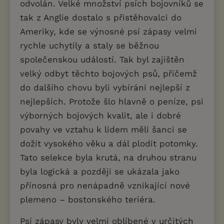
odvolán. Velké množství psích bojovníků se
tak z Anglie dostalo s přistěhovalci do
Ameriky, kde se výnosné psí zápasy velmi
rychle uchytily a staly se běžnou
společenskou událostí. Tak byl zajištěn
velký odbyt těchto bojových psů, přičemž
do dalšího chovu byli vybíráni nejlepší z
nejlepších. Protože šlo hlavně o peníze, psi
výborných bojových kvalit, ale i dobré
povahy ve vztahu k lidem měli šanci se
dožít vysokého věku a dál plodit potomky.
Tato selekce byla krutá, na druhou stranu
byla logická a později se ukázala jako
přínosná pro nenápadně vznikající nové
plemeno – bostonského teriéra.
Psí zápasy byly velmi oblíbené v určitých