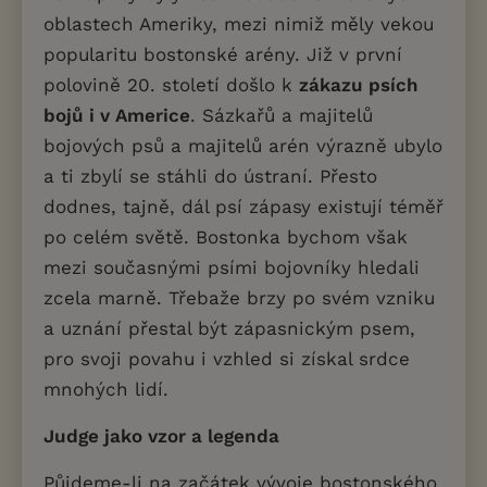
oblastech Ameriky, mezi nimiž měly vekou
popularitu bostonské arény. Již v první
polovině 20. století došlo k
zákazu psích
bojů i v Americe
. Sázkařů a majitelů
bojových psů a majitelů arén výrazně ubylo
a ti zbylí se stáhli do ústraní. Přesto
dodnes, tajně, dál psí zápasy existují téměř
po celém světě. Bostonka bychom však
mezi současnými psími bojovníky hledali
zcela marně. Třebaže brzy po svém vzniku
a uznání přestal být zápasnickým psem,
pro svoji povahu i vzhled si získal srdce
mnohých lidí.
Judge jako vzor a legenda
Půjdeme-li na začátek vývoje bostonského