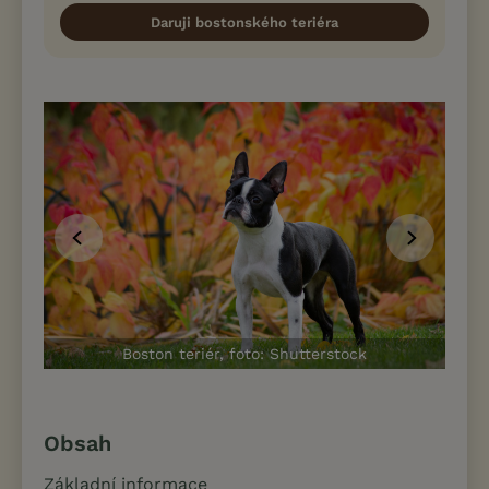
Daruji bostonského teriéra
Boston teriér, foto: Shutterstock
Obsah
Základní informace