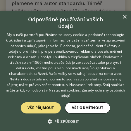
plemene má autor standardu. Téměř
každou větou autor čtenáře přesvědčuje o
×
Odpovědné používání vašich
všestranné dokonalosti bostonského
údajů
teriéra.
My a naši partneři používáme soubory cookie a podobné technologie
Bostonský teriér je robustní pes a nesmí
k ukládání a zpřístupnění informací ve vašem zařízení a ke zpracování
osobních údajů, jako je vaše IP adresa, jedinečné identifikátory a
vypadat ani hubeně, ani hrubě. Kostra a
údaje o prohlížení, pro personalizovanou reklamu a obsah, měření
osvalení musí být vzájemně vyvážené,
reklamy a obsahu, analýzu publika a zlepšování služeb.
Dodavatelé
třetích stran (1866)
mohou vaše údaje zpracovávat také pro tyto i
stejně jako hmotnost a stavba psa.
Pohyb
Hledáte zvířecího kamaráda?
další účely, včetně používání přesných údajů o geolokaci a
Zdarma vám poradí
bostonského teriéra je jistý, přímočarý,
charakteristik zařízení. Vaše volby se vztahují pouze na tento web.
VETERINÁŘ ONLINE
Někteří dodavatelé mohou místo souhlasu spoléhat na oprávněný
hrudní a pánevní končetiny se pohybují
KONZULTOVAT S
zájem; máte právo vznést námitku v
Nastavení reklamy
. Svůj souhlas
VETERINÁŘEM
přímo vpřed v jedné linii s vynikajícím
můžete kdykoli odvolat v
Nastavení cookies
.
Zásady ochrany osobních
údajů
rytmem. Každý krok vyjadřuje eleganci a
sílu.
VŠE PŘIJMOUT
VŠE ODMÍTNOUT
Lebka
je kvadratická, s plochým temenem
PŘIZPŮSOBIT
bez vrásek. Stop je dobře vyznačený, nosní