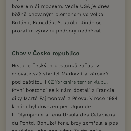
boxerem či mopsem. Vedle USA je dnes
běžně chovaným plemenem ve Velké
Británii, Kanadě a Austrálii. Jinde se
prozatím výrazné podpory nedočkal.
Chov v České republice
Historie českých bostonků začala v
chovatelské stanici Markazit a zároveň
pod záštitou 1
.
CZ Yorkshire terrier klubu
První bostonci se k nám dostali z Francie
díky Martě Fajmonové z Pňova. V roce 1984
k nám byl dovezen pes Uquo de
L`Olympique a fena Ursula des Galapians
du Pontd. Bohužel fena brzy zemřela a pes