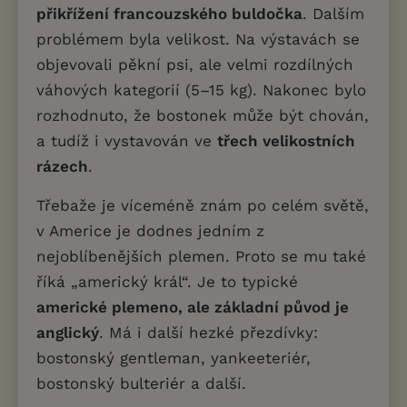
přikřížení francouzského buldočka
. Dalším
problémem byla velikost. Na výstavách se
objevovali pěkní psi, ale velmi rozdílných
váhových kategorií (5–15 kg). Nakonec bylo
rozhodnuto, že bostonek může být chován,
a tudíž i vystavován ve
třech velikostních
rázech
.
Třebaže je víceméně znám po celém světě,
v Americe je dodnes jedním z
nejoblíbenějších plemen. Proto se mu také
říká „americký král“. Je to typické
americké plemeno, ale základní původ je
anglický
. Má i další hezké přezdívky:
bostonský gentleman, yankeeteriér,
bostonský bulteriér a další.