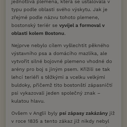
jednotlivá plemena, která se ustalovala v
typu podle oblasti svého výskytu. Jak je
zřejmé podle názvu tohoto plemene,
bostonský teriér se
vyvíjel a formoval v
oblasti kolem Bostonu
.
Nejprve nebylo cílem vyšlechtit pěkného
výstavního psa a domácího mazlíka, ale
vytvořit silné bojovné plemeno vhodné do
arény pro boj s jiným psem. Křížili se tak
lehcí teriéři s těžkými a vcelku velkými
buldoky, přičemž tito bostonští zápasničtí
psi vykazovali jeden společný znak –
kulatou hlavu.
Ovšem v Anglii byly
psí zápasy zakázány
již
v roce 1835 a tento zákaz již nikdy nebyl