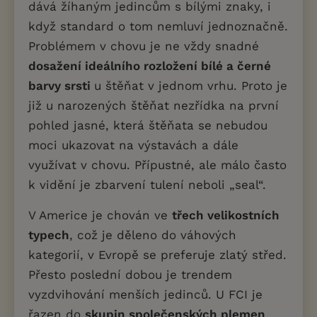
dává žíhaným jedincům s bílými znaky, i
když standard o tom nemluví jednoznačně.
Problémem v chovu je ne vždy snadné
dosažení ideálního rozložení bílé a černé
barvy srsti
u štěňat v jednom vrhu. Proto je
již u narozených štěňat nezřídka na první
pohled jasné, která štěňata se nebudou
moci ukazovat na výstavách a dále
využívat v chovu. Přípustné, ale málo často
k vidění je zbarvení tulení neboli „seal“.
V Americe je chován ve
třech velikostních
typech
, což je děleno do váhových
kategorií, v Evropě se preferuje zlatý střed.
Přesto poslední dobou je trendem
vyzdvihování menších jedinců. U FCI je
řazen do
skupin společenských plemen
,