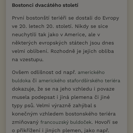
Bostonci dvacátého století
První bostonští teriéři se dostali do Evropy
ve 20. letech 20. století. Nikdy se sice
neuchytili tak jako v Americe, ale v
některých evropských státech jsou dnes
velmi oblíbení. Rozhodně je jejich obliba
na vzestupu.
Ovšem odlišnost od např.
amerického
či
buldoka
amerického stafordšírského teriéra
dokazuje, že se na jeho vzhledu i povaze
musela podepsat i jiná plemena či jiné
typy psů. Velmi výrazně zahýbal s
konečným vzhledem bostonského teriéra
zmiňovaný
. Hovoří se
francouzský buldoček
o přikřížení i jiných plemen, jako např.