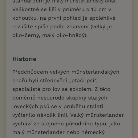
standardem je
.
malý münsterlandský ohař
Velikostně se liší v průměru o 10 cm v
kohoutku, na první pohled je spolehlivě
rozlišíte spíše podle zbarvení (velký je
bílo-černý, malý bílo-hnědý).
Historie
Předchůdcem velkých münsterlandských
ohařů byli středověcí „ptačí psi“,
specialisté pro lov se sokolem. Z této
poměrně nesourodé skupiny starých
loveckých psů se v průběhu staletí
vyčlenilo několik linií. Velký münsterlander
vychází ze stejného původního typu, jako
malý münsterlander nebo německý