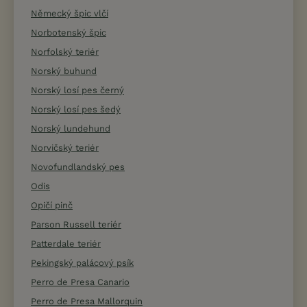
Německý špic vlčí
Norbotenský špic
Norfolský teriér
Norský buhund
Norský losí pes černý
Norský losí pes šedý
Norský lundehund
Norvičský teriér
Novofundlandský pes
Odis
Opičí pinč
Parson Russell teriér
Patterdale teriér
Pekingský palácový psík
Perro de Presa Canario
Perro de Presa Mallorquin