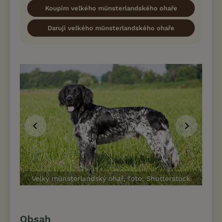
Koupím velkého münsterlandského ohaře
Daruji velkého münsterlandského ohaře
Velký münsterlandský ohař, foto: Shutterstock
Ve
Obsah