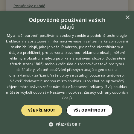
Peruánský naháč
Pikardský ohař dlouhosrstý
×
Odpovědné používání vašich
Pikardský ovčák
údajů
Plavý bretaňský baset
My a naši partneři používáme soubory cookie a podobné technologie
Podhalaňský ovčák
k ukládání a zpřístupnění informací ve vašem zařízení a ke zpracování
osobních údajů, jako je vaše IP adresa, jedinečné identifikátory a
Pointer
údaje o prohlížení, pro personalizovanou reklamu a obsah, měření
Polský chrt
reklamy a obsahu, analýzu publika a zlepšování služeb.
Dodavatelé
třetích stran (1866)
mohou vaše údaje zpracovávat také pro tyto i
Polský honič
Hledáte zvířecího kamaráda?
další účely, včetně používání přesných údajů o geolokaci a
Zdarma vám poradí
Polský nížinný ovčák
charakteristik zařízení. Vaše volby se vztahují pouze na tento web.
VETERINÁŘ ONLINE
Někteří dodavatelé mohou místo souhlasu spoléhat na oprávněný
Polský ogar
KONZULTOVAT S
zájem; máte právo vznést námitku v
Nastavení reklamy
. Svůj souhlas
Pomeranian
VETERINÁŘEM
můžete kdykoli odvolat v
Nastavení cookies
.
Zásady ochrany osobních
údajů
Porcelaine
Portugalský ohař
VŠE PŘIJMOUT
VŠE ODMÍTNOUT
Portugalský vodní pes
Posávský honič
PŘIZPŮSOBIT
Pražský krysařík