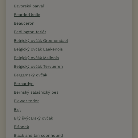
Bavorský barvář
Bearded kolie
Beauceron
Bedlington teriér
Belgický ovčák Groenendael
Belgický ovčák Laekenois
Belgický ovčák Malinois
Belgický ovčák Tervueren
Bergamský ovčák
Bernardýn
Bernský salašnický pes
Biewer teriér
Bígl
Bílý švýcarský ovčák
Bišonek
Black and tan coonhound