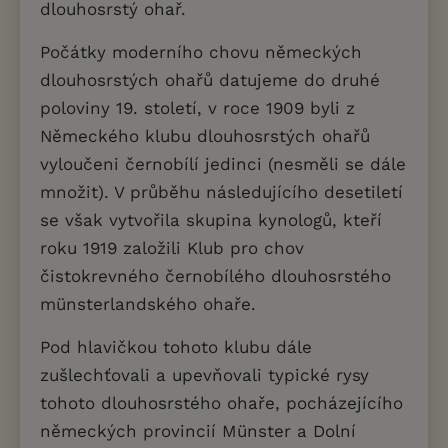
dlouhosrstý ohař.
Počátky moderního chovu německých
dlouhosrstých ohařů datujeme do druhé
poloviny 19. století, v roce 1909 byli z
Německého klubu dlouhosrstých ohařů
vyloučeni černobílí jedinci (nesměli se dále
množit). V průběhu následujícího desetiletí
se však vytvořila skupina kynologů, kteří
roku 1919 založili Klub pro chov
čistokrevného černobílého dlouhosrstého
münsterlandského ohaře.
Pod hlavičkou tohoto klubu dále
zušlechťovali a upevňovali typické rysy
tohoto dlouhosrstého ohaře, pocházejícího
německých provincií Münster a Dolní