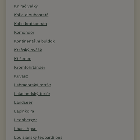
Knírač velký
Kolie dlouhosrstá
Kolie krátkosrstá
Komondor
Kontinentální buldok
Krašský ovčák
Kříženec
Kromfohrländer
Kuvasz
Labradorský retrívr
Lakelandský teriér
Landseer
Lapinkoira
Leonberger
Lhasa Apso
Louisianský leopardí pes