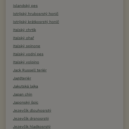
Islandský pes
Istrijský hrubosrstý honič
Istrijský krátkosrstý honič
Italský chrtík
Italský ohař
Italský spinone
Italský vodní pes
Italský volpino
Jack Russell teriér
Jagdteriér
Jakutská lajka
Japan chin
Japonský špic
Jezevčík dlouhosrstý
Jezevčík drsnosrstý
Jezevčík hladkosrstý