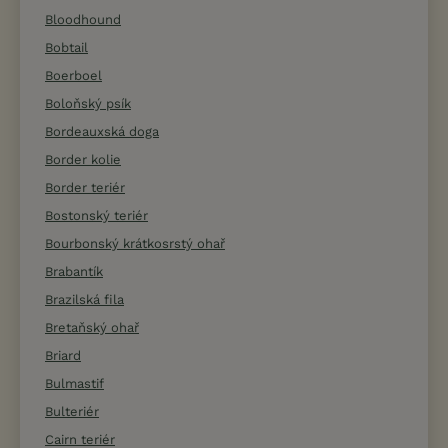
Bloodhound
Bobtail
Boerboel
Boloňský psík
Bordeauxská doga
Border kolie
Border teriér
Bostonský teriér
Bourbonský krátkosrstý ohař
Brabantík
Brazilská fila
Bretaňský ohař
Briard
Bulmastif
Bulteriér
Cairn teriér