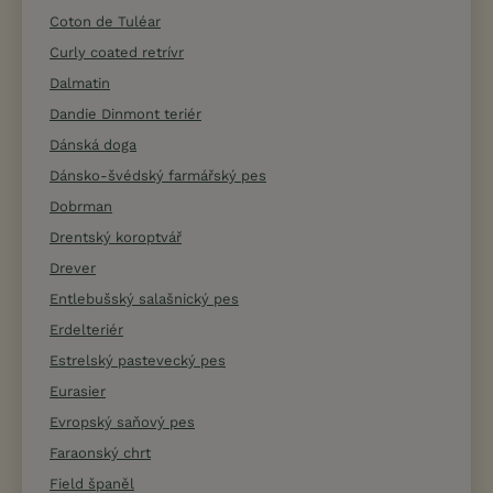
Coton de Tuléar
Curly coated retrívr
Dalmatin
Dandie Dinmont teriér
Dánská doga
Dánsko-švédský farmářský pes
Dobrman
Drentský koroptvář
Drever
Entlebušský salašnický pes
Erdelteriér
Estrelský pastevecký pes
Eurasier
Evropský saňový pes
Faraonský chrt
Field španěl