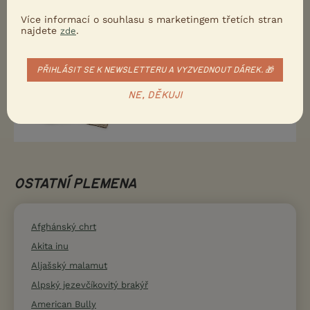
Více informací o souhlasu s marketingem třetích stran
najdete
.
zde
PŘIHLÁSIT SE K NEWSLETTERU A VYZVEDNOUT DÁREK. 🎁
NE, DĚKUJI
OSTATNÍ PLEMENA
Afghánský chrt
Akita inu
Aljašský malamut
Alpský jezevčíkovitý brakýř
American Bully