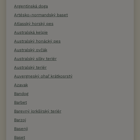
Argentinská doga
Artésko-normandský baset
Atlasský horský pes
Australská kelpie
Australský honácký pes
Australský ovčák
Australský silky teriér
Australský teriér
Auvergneský ohař krátkosrstý
Azavak
Bandog
Barbet
Barevný jorkšírský teriér
Barzoj
Basenji
Baset