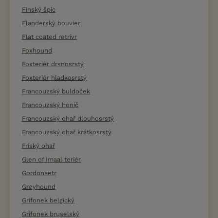
Finský špic
Flanderský bouvier
Flat coated retrívr
Foxhound
Foxteriér drsnosrstý
Foxteriér hladkosrstý
Francouzský buldoček
Francouzský honič
Francouzský ohař dlouhosrstý
Francouzský ohař krátkosrstý
Fríský ohař
Glen of Imaal teriér
Gordonsetr
Greyhound
Grifonek belgický
Grifonek bruselský