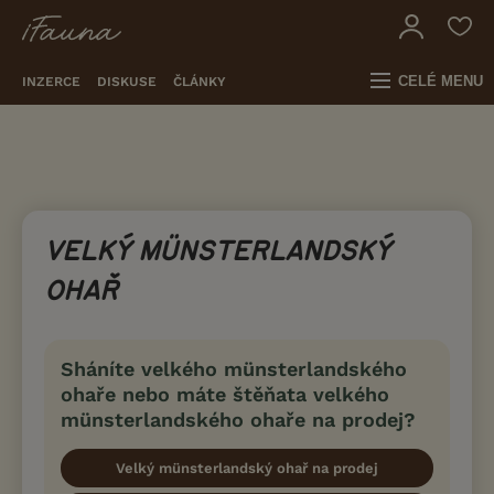
CELÉ MENU
INZERCE
DISKUSE
ČLÁNKY
VELKÝ MÜNSTERLANDSKÝ
OHAŘ
Sháníte velkého münsterlandského
ohaře nebo máte štěňata velkého
münsterlandského ohaře na prodej?
Velký münsterlandský ohař na prodej