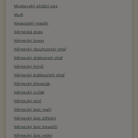
Moskevský strážní pes
Mudi
Neapolský mastin
Německá doga
Německý boxer
Německý dlouhosrstý ohař
Německý drátosrstý ohař
Německý honič
Německý krátkosrstý ohař
Německý křepelák
Německý ovčák
Německý pinč
Německý špic malý
Německý špic střední
Německý špic trpasličí
Německý špic velký