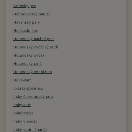
Grónský pes
Hannoverský barvář
Havanský psík
Hokkaido ken
Holandský kachní pes
Holandský ovčácký pudl
Holandský ovčák
Holandský pinč
Holandský vodní pes
Hovawart
Ibizský podenco
Irský červenobílý setr
Irský setr
Irský teriér
Irský vlkodav
Irský vodní španěl