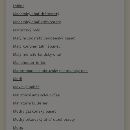
Lvíček
Maďarský ohař drátosrstý
Maďarský ohař krátkosrstý
Maltézský psík
Malý hrubosrstý vendéeský baset
Malý kontinentální španěl
Malý münsterlandský ohař
Manchester teriér
Maremmansko-abruzský pastevecký pes
Medi
Mexický naháč
Miniaturní americký ovčák
Miniaturní bulteriér
Modrý gaskoňský baset
Modrý pikardský ohař dlouhosrstý
Mops