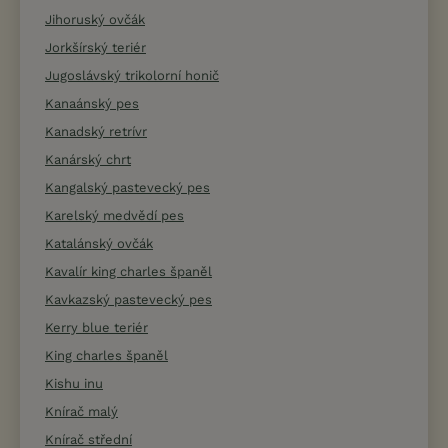
Jihoruský ovčák
Jorkšírský teriér
Jugoslávský trikolorní honič
Kanaánský pes
Kanadský retrívr
Kanárský chrt
Kangalský pastevecký pes
Karelský medvědí pes
Katalánský ovčák
Kavalír king charles španěl
Kavkazský pastevecký pes
Kerry blue teriér
King charles španěl
Kishu inu
Knírač malý
Knírač střední