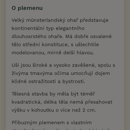
O plemenu
Velký münsterlandský ohař představuje
kontinentální typ elegantního
dlouhosrstého ohaře. Má dobře osvalené
tělo střední konstituce, s ušlechtile
modelovanou, mírně delší hlavou.
Uši jsou široké a vysoko zavěšené, spolu s
živýma tmavýma očima umocňují dojem
klidné ostražitosti a bystrosti.
Tělesná stavba by měla být téměř
kvadratická, délka těla nemá přesahovat
výšku v kohoutku o více než 2 cm.
Příbuzným plemenem s vlastním