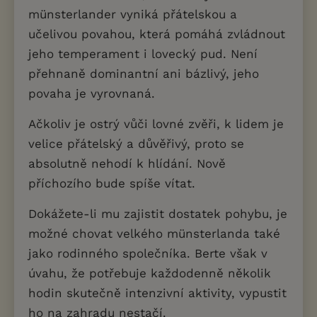
münsterlander vyniká přátelskou a
učelivou povahou, která pomáhá zvládnout
jeho temperament i lovecký pud. Není
přehnaně dominantní ani bázlivý, jeho
povaha je vyrovnaná.
Ačkoliv je ostrý vůči lovné zvěři, k lidem je
velice přátelský a důvěřivý, proto se
absolutně nehodí k hlídání. Nově
příchozího bude spíše vítat.
Dokážete-li mu zajistit dostatek pohybu, je
možné chovat velkého münsterlanda také
jako rodinného společníka. Berte však v
úvahu, že potřebuje každodenně několik
hodin skutečně intenzivní aktivity, vypustit
ho na zahradu nestačí.