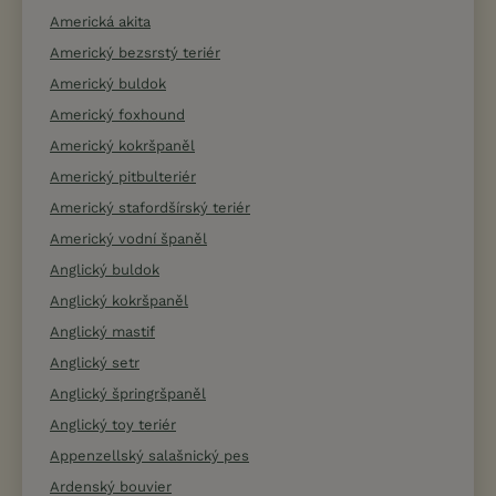
Americká akita
Americký bezsrstý teriér
Americký buldok
Americký foxhound
Americký kokršpaněl
Americký pitbulteriér
Americký stafordšírský teriér
Americký vodní španěl
Anglický buldok
Anglický kokršpaněl
Anglický mastif
Anglický setr
Anglický špringršpaněl
Anglický toy teriér
Appenzellský salašnický pes
Ardenský bouvier