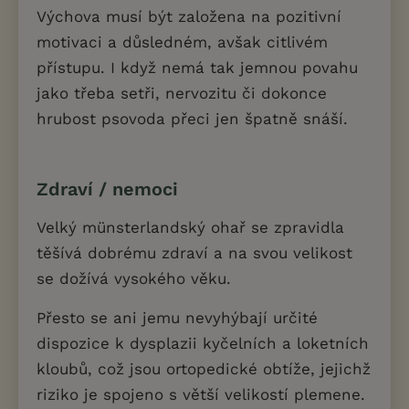
Výchova musí být založena na pozitivní
motivaci a důsledném, avšak citlivém
přístupu. I když nemá tak jemnou povahu
jako třeba setři, nervozitu či dokonce
hrubost psovoda přeci jen špatně snáší.
Zdraví / nemoci
Velký münsterlandský ohař se zpravidla
těšívá dobrému zdraví a na svou velikost
se dožívá vysokého věku.
Přesto se ani jemu nevyhýbají určité
dispozice k dysplazii kyčelních a loketních
kloubů, což jsou ortopedické obtíže, jejichž
riziko je spojeno s větší velikostí plemene.