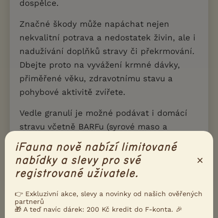
dospělce.
Značné škody může napáchat nejen
nekvalitní potrava a nedostatek živin, ale i
nadužívání doplňků stravy či překrmování.
Dbejte proto na vyvážení krmné dávky,
přiměřené věku, zdravotnímu stavu a
pohybové aktivitě zvířete.
Vedle granulí je možné podávat i domácí
stravu včetně BARFu (syrové maso a
příloha), někteří myslivci však u
iFauna nově nabízí limitované
barfovaných psů pozorovali vyšší tendenci
×
nabídky a slevy pro své
k načínání ulovené kořisti.
registrované uživatele.
👉 Exkluzivní akce, slevy a novinky od našich ověřených
partnerů
🎁 A teď navíc dárek: 200 Kč kredit do F-konta. 🎉