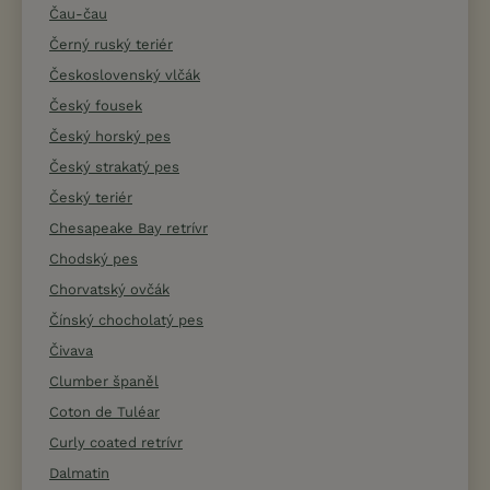
Čau-čau
Černý ruský teriér
Československý vlčák
Český fousek
Český horský pes
Český strakatý pes
Český teriér
Chesapeake Bay retrívr
Chodský pes
Chorvatský ovčák
Čínský chocholatý pes
Čivava
Clumber španěl
Coton de Tuléar
Curly coated retrívr
Dalmatin