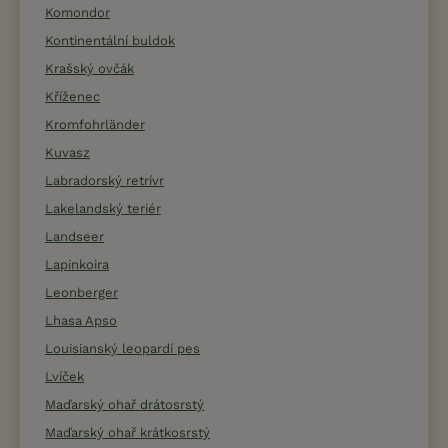
Komondor
Kontinentální buldok
Krašský ovčák
Kříženec
Kromfohrländer
Kuvasz
Labradorský retrívr
Lakelandský teriér
Landseer
Lapinkoira
Leonberger
Lhasa Apso
Louisianský leopardí pes
Lvíček
Maďarský ohař drátosrstý
Maďarský ohař krátkosrstý