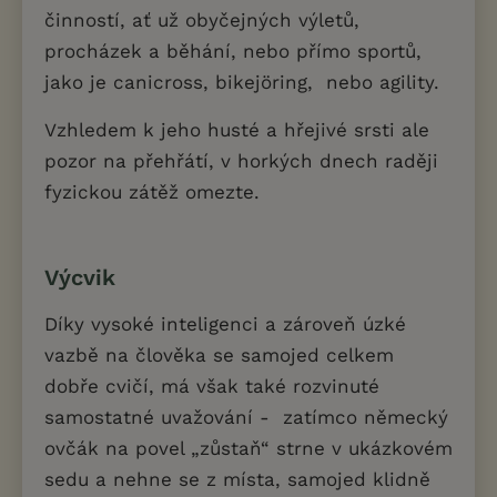
činností, ať už obyčejných výletů,
procházek a běhání, nebo přímo sportů,
jako je canicross, bikejöring, nebo agility.
Vzhledem k jeho husté a hřejivé srsti ale
pozor na přehřátí, v horkých dnech raději
fyzickou zátěž omezte.
Výcvik
Díky vysoké inteligenci a zároveň úzké
vazbě na člověka se samojed celkem
dobře cvičí, má však také rozvinuté
samostatné uvažování - zatímco německý
ovčák na povel „zůstaň“ strne v ukázkovém
sedu a nehne se z místa, samojed klidně