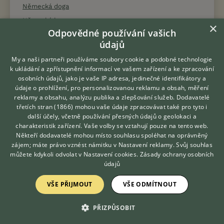
Německá doga
Německý boxer
×
Odpovědné používání vašich
Německý dlouhosrstý ohař
údajů
Německý drátosrstý ohař
My a naši partneři používáme soubory cookie a podobné technologie
Německý honič
k ukládání a zpřístupnění informací ve vašem zařízení a ke zpracování
Německý krátkosrstý ohař
osobních údajů, jako je vaše IP adresa, jedinečné identifikátory a
údaje o prohlížení, pro personalizovanou reklamu a obsah, měření
Německý křepelák
reklamy a obsahu, analýzu publika a zlepšování služeb.
Dodavatelé
Německý ovčák
třetích stran (1866)
mohou vaše údaje zpracovávat také pro tyto i
Hledáte zvířecího kamaráda?
další účely, včetně používání přesných údajů o geolokaci a
Zdarma vám poradí
Německý pinč
charakteristik zařízení. Vaše volby se vztahují pouze na tento web.
VETERINÁŘ ONLINE
Německý špic malý
Někteří dodavatelé mohou místo souhlasu spoléhat na oprávněný
KONZULTOVAT S
zájem; máte právo vznést námitku v
Nastavení reklamy
. Svůj souhlas
Německý špic střední
VETERINÁŘEM
můžete kdykoli odvolat v
Nastavení cookies
.
Zásady ochrany osobních
Německý špic trpasličí
údajů
Německý špic velký
VŠE PŘIJMOUT
VŠE ODMÍTNOUT
Německý špic vlčí
Norbotenský špic
PŘIZPŮSOBIT
Norfolský teriér