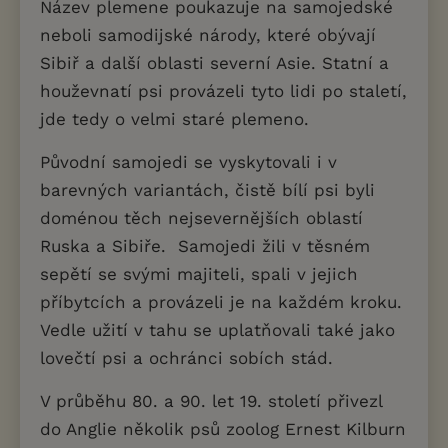
Název plemene poukazuje na samojedské
neboli samodijské národy, které obývají
Sibiř a další oblasti severní Asie. Statní a
houževnatí psi provázeli tyto lidi po staletí,
jde tedy o velmi staré plemeno.
Původní samojedi se vyskytovali i v
barevných variantách, čistě bílí psi byli
doménou těch nejsevernějších oblastí
Ruska a Sibiře. Samojedi žili v těsném
sepětí se svými majiteli, spali v jejich
příbytcích a provázeli je na každém kroku.
Vedle užití v tahu se uplatňovali také jako
lovečtí psi a ochránci sobích stád.
V průběhu 80. a 90. let 19. století přivezl
do Anglie několik psů zoolog Ernest Kilburn