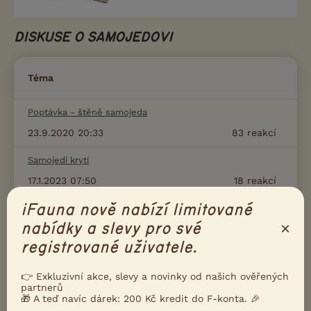
DISKUSE O SAMOJEDOVI
Téma
Poptávka - štěně samojeda
23.9.2020 20:33
83
reakcí
Samojedi krytí
17.1.2023 07:50
18
reakcí
iFauna nově nabízí limitované
Samojed péče o srst
×
nabídky a slevy pro své
30.8.2020 07:55
4
reakcí
registrované uživatele.
Velký pes k malé feně
11.9.2020 20:17
14
reakcí
👉 Exkluzivní akce, slevy a novinky od našich ověřených
partnerů
🎁 A teď navíc dárek: 200 Kč kredit do F-konta. 🎉
Vybírám krmivo pro samojeda