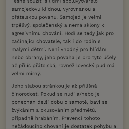
Těsné soužití s lidmi spoluvytvářelo
samojedovu klidnou, vyrovnanou a
přátelskou povahu. Samojed je velmi
trpělivý, společenský a nemá sklony k
agresivnímu chování. Hodí se tedy jak pro
začínající chovatele, tak i do rodin s
malými dětmi. Není vhodný pro hlídání
nebo obrany, jeho povaha je pro tyto účely
až příliš přátelská, rovněž lovecký pud má
velmi mírný.
Jeho slabou stránkou je až přílišná
činorodost. Pokud se nudí a/nebo je
ponechán delší dobu o samotě, baví se
žvýkáním a okusováním předmětů,
případně hrabáním. Prevencí tohoto
nežádoucího chování je dostatek pohybu a