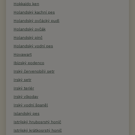
Hokkaido ken
Holandský kachní pes
Holandský ovčácký pudl
Holandský ovčák
Holandský pinč
Holandský vodní pes
Hovawart
Ibizský podenco
Irský červenobílý setr
Irský setr
Irský teriér
Irský vlkodav
Irský vodní španěl
Islandský pes
Istrijský hrubosrstý honič
Istrijský krátkosrstý honič