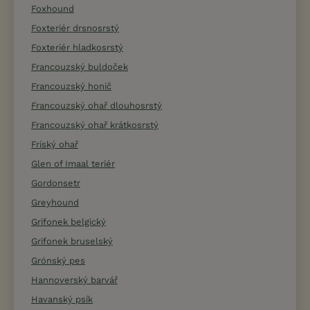
Foxhound
Foxteriér drsnosrstý
Foxteriér hladkosrstý
Francouzský buldoček
Francouzský honič
Francouzský ohař dlouhosrstý
Francouzský ohař krátkosrstý
Fríský ohař
Glen of Imaal teriér
Gordonsetr
Greyhound
Grifonek belgický
Grifonek bruselský
Grónský pes
Hannoverský barvář
Havanský psík