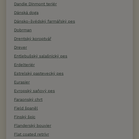
Dandie Dinmont teriér
Dánská doga
Dánsko-švédský farmářský pes
Dobrman
Drentský koroptvář
Drever
Entlebušský salašnický pes
Erdelteriér
Estrelský pastevecký pes
Eurasier
Evropský saňový pes
Faraonský chrt
Field španěl
Finský špic
Flanderský bouvier
Flat coated retrívr