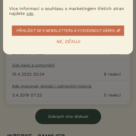
16.10.2020 15:29
6
reakcí
Více informací o souhlasu s marketingem třetích stran
najdete
.
zde
Agresivita ke psům
7.10.2020 23:24
4
reakcí
PŘIHLÁSIT SE K NEWSLETTERU A VYZVEDNOUT DÁREK. 🎁
Prosím o radu k starému psovi je možné priviesť
NE, DĚKUJI
šteniatko?
29.3.2018 16:22
11
reakcí
Zub navíc a uchovnění
10.4.2022 20:24
8
reakcí
Kde inzerovat, domácí i zahraniční inzerce
3.4.2019 07:23
0
reakcí
Zobrazit více diskusí