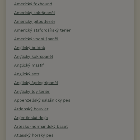
Americký foxhound
Americký kokršpaněl
Americký pitbulteriér
Americký stafordšírský teriér
Americký vodní španěl
Anglický buldok
Anglický kokršpaněl
Anglický mastif
Anglický setr
Anglický špringršpaněl
Anglický toy teriér
Appenzellský salašnický pes
Ardenský bouvier
Argentinská doga
Artésko-normandský baset
Atlasský horský pes