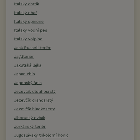
Italský chrtík
Italský ohař
Italský spinone
Italský vodní pes
Italský volpino
Jack Russell teriér
Jagdteriér
Jakutská lajka
Japan chin
Japonský špic
Jezevčík dlouhosrstý
Jezevčík drsnosrstý
Jezevčík hladkosrstý
Jihoruský ovčák
Jorkšírský teriér
Jugoslávský trikolorní honič