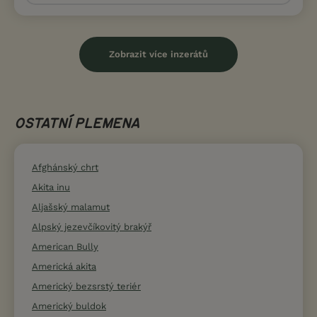
Zobrazit více inzerátů
OSTATNÍ PLEMENA
Afghánský chrt
Akita inu
Aljašský malamut
Alpský jezevčíkovitý brakýř
American Bully
Americká akita
Americký bezsrstý teriér
Americký buldok