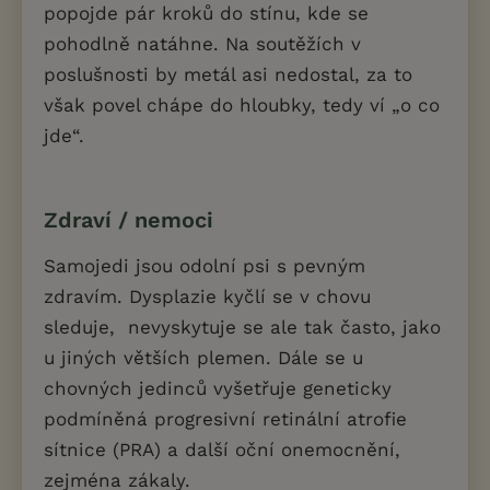
popojde pár kroků do stínu, kde se
pohodlně natáhne. Na soutěžích v
poslušnosti by metál asi nedostal, za to
však povel chápe do hloubky, tedy ví „o co
jde“.
Zdraví / nemoci
Samojedi jsou odolní psi s pevným
zdravím. Dysplazie kyčlí se v chovu
sleduje, nevyskytuje se ale tak často, jako
u jiných větších plemen. Dále se u
chovných jedinců vyšetřuje geneticky
podmíněná progresivní retinální atrofie
sítnice (PRA) a další oční onemocnění,
zejména zákaly.