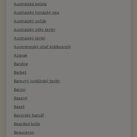
Australská kelpie
Australský honácký pes
Australský ovčák
Australský silky teriér
Australský teriér
Auvergneský ohař krátkosrstý
Azavak
Bandog
Barbet
Barevný jorkšírský teriér
Barzoj
Basenji
Baset
Bavorský barvář
Bearded kolie
Beauceron