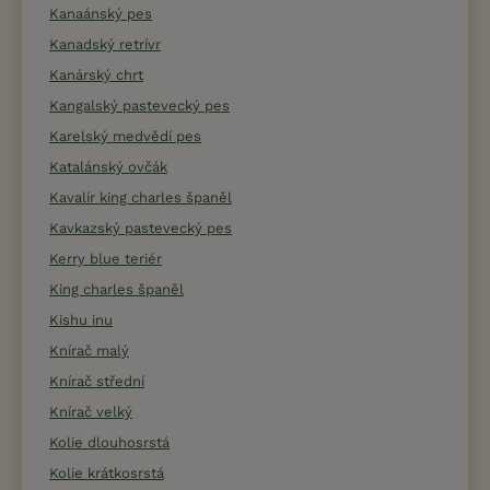
Kanaánský pes
Kanadský retrívr
Kanárský chrt
Kangalský pastevecký pes
Karelský medvědí pes
Katalánský ovčák
Kavalír king charles španěl
Kavkazský pastevecký pes
Kerry blue teriér
King charles španěl
Kishu inu
Knírač malý
Knírač střední
Knírač velký
Kolie dlouhosrstá
Kolie krátkosrstá