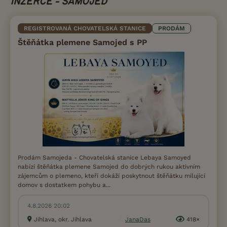
INZERCE - SAMOJED
REGISTROVANÁ CHOVATELSKÁ STANICE
PRODÁM
Štěňátka plemene Samojed s PP
Prodám Samojeda - Chovatelská stanice Lebaya Samoyed
nabízí štěňátka plemene Samojed do dobrých rukou aktivním
zájemcům o plemeno, kteří dokáží poskytnout štěňátku milující
domov s dostatkem pohybu a...
4.8.2026 20:02
Jihlava, okr. Jihlava
JanaDas
418×