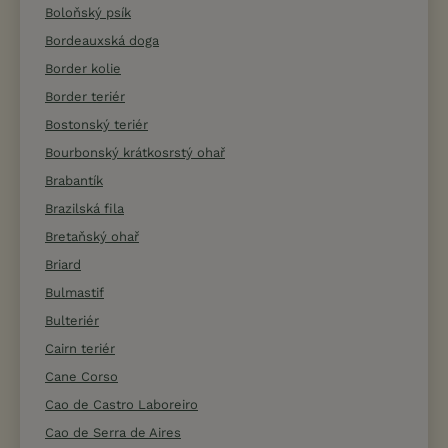
Boloňský psík
Bordeauxská doga
Border kolie
Border teriér
Bostonský teriér
Bourbonský krátkosrstý ohař
Brabantík
Brazilská fila
Bretaňský ohař
Briard
Bulmastif
Bulteriér
Cairn teriér
Cane Corso
Cao de Castro Laboreiro
Cao de Serra de Aires