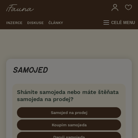
CELÉ MENU
INZERCE
DISKUSE
ČLÁNKY
SAMOJED
Sháníte samojeda nebo máte štěňata
samojeda na prodej?
Samojed na prodej
Koupím samojeda
Daruji samojeda