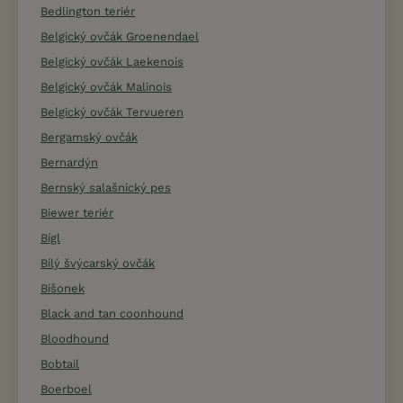
Bedlington teriér
Belgický ovčák Groenendael
Belgický ovčák Laekenois
Belgický ovčák Malinois
Belgický ovčák Tervueren
Bergamský ovčák
Bernardýn
Bernský salašnický pes
Biewer teriér
Bígl
Bílý švýcarský ovčák
Bišonek
Black and tan coonhound
Bloodhound
Bobtail
Boerboel