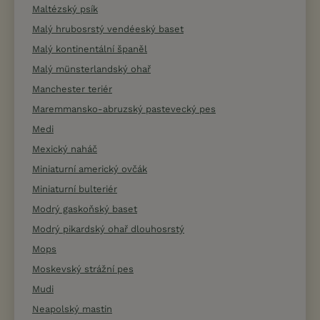
Maltézský psík
Malý hrubosrstý vendéeský baset
Malý kontinentální španěl
Malý münsterlandský ohař
Manchester teriér
Maremmansko-abruzský pastevecký pes
Medi
Mexický naháč
Miniaturní americký ovčák
Miniaturní bulteriér
Modrý gaskoňský baset
Modrý pikardský ohař dlouhosrstý
Mops
Moskevský strážní pes
Mudi
Neapolský mastin