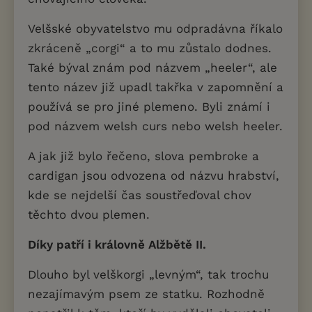
Velšské obyvatelstvo mu odpradávna říkalo
zkráceně „corgi“ a to mu zůstalo dodnes.
Také býval znám pod názvem „heeler“, ale
tento název již upadl takřka v zapomnění a
používá se pro jiné plemeno. Byli známí i
pod názvem welsh curs nebo welsh heeler.
A jak již bylo řečeno, slova pembroke a
cardigan jsou odvozena od názvu hrabství,
kde se nejdelší čas soustřeďoval chov
těchto dvou plemen.
Díky patří i královně Alžbětě II.
Dlouho byl velškorgi „levným“, tak trochu
nezajímavým psem ze statku. Rozhodně