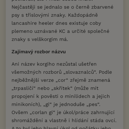
Nejčastěji se jednalo se o černě zbarvené
psy s tříslovými znaky. Každopádně
lancashire heeler dnes existuje coby
plemeno uznávané KC a určité společné
znaky s velškorgim má.
Zajímavý rozbor názvu
Ani název korgiho nezůstal ušetřen
všemožných rozborů „slovaznalců“. Podle
nejběžnější verze „cor“ zřejmě znamená
„trpasličí“ nebo „skřítek“ (může mít
propojení k pověsti o minilidech a jejich
minikoních), „gi“ je jednoduše „pes“.
Ovšem „corlan gi“ je úkol/práce zahrnující
shromáždění a vlastně i hlídání stáda ovcí.
A to byl jeho hlavní úkol od počátku jeho