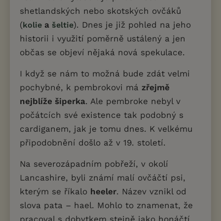
shetlandských nebo skotských ovčáků
(
a
). Dnes je již pohled na jeho
kolie
šeltie
historii i využití poměrně ustálený a jen
občas se objeví nějaká nová spekulace.
I když se nám to možná bude zdát velmi
pochybné, k pembrokovi má
zřejmě
nejblíže šiperka
. Ale pembroke nebyl v
počátcích své existence tak podobný s
cardiganem, jak je tomu dnes. K velkému
připodobnění došlo až v 19. století.
Na severozápadním pobřeží, v okolí
Lancashire, byli známí malí ovčáčtí psi,
kterým se říkalo
heeler
. Název vznikl od
slova pata – hael. Mohlo to znamenat, že
pracoval s dobytkem stejně jako honáčtí