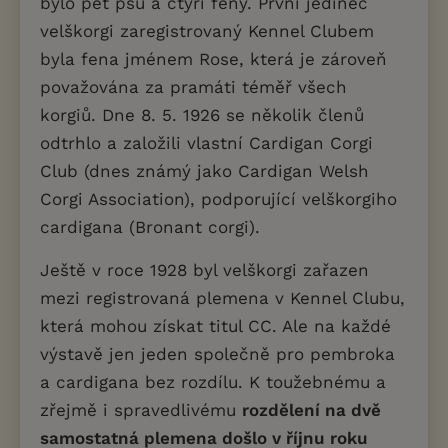
bylo pět psů a čtyři feny. První jedinec
velškorgi zaregistrovaný Kennel Clubem
byla fena jménem Rose, která je zároveň
považována za pramáti téměř všech
korgiů. Dne 8. 5. 1926 se několik členů
odtrhlo a založili vlastní Cardigan Corgi
Club (dnes známý jako Cardigan Welsh
Corgi Association), podporující velškorgiho
cardigana (Bronant corgi).
Ještě v roce 1928 byl velškorgi zařazen
mezi registrovaná plemena v Kennel Clubu,
která mohou získat titul CC. Ale na každé
výstavě jen jeden společně pro pembroka
a cardigana bez rozdílu. K toužebnému a
zřejmě i spravedlivému
rozdělení na dvě
samostatná plemena došlo v říjnu roku