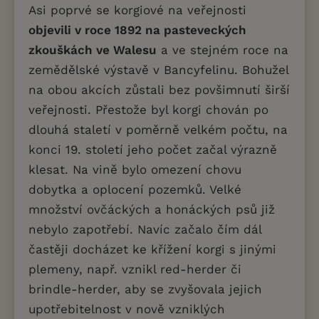
Asi poprvé se korgiové na veřejnosti
objevili v roce 1892 na pasteveckých
zkouškách ve Walesu
a ve stejném roce na
zemědělské výstavě v Bancyfelinu. Bohužel
na obou akcích zůstali bez povšimnutí širší
veřejnosti. Přestože byl korgi chován po
dlouhá staletí v poměrně velkém počtu, na
konci 19. století jeho počet začal výrazně
klesat. Na vině bylo omezení chovu
dobytka a oplocení pozemků. Velké
množství ovčáckých a honáckých psů již
nebylo zapotřebí. Navíc začalo čím dál
častěji docházet ke křížení korgi s jinými
plemeny, např. vznikl red-herder či
brindle-herder, aby se zvyšovala jejich
upotřebitelnost v nově vzniklých