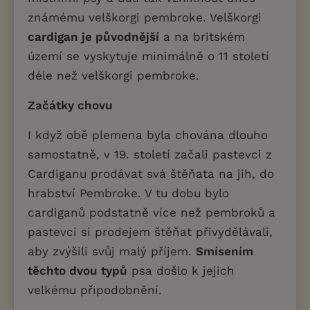
známému velškorgi pembroke. Velškorgi
cardigan je původnější
a na britském
území se vyskytuje minimálně o 11 století
déle než velškorgi pembroke.
Začátky chovu
I když obě plemena byla chována dlouho
samostatně, v 19. století začali pastevci z
Cardiganu prodávat svá štěňata na jih, do
hrabství Pembroke. V tu dobu bylo
cardiganů podstatně více než pembroků a
pastevci si prodejem štěňat přivydělávali,
aby zvýšili svůj malý příjem.
Smísením
těchto dvou typů
psa došlo k jejich
velkému připodobnění.