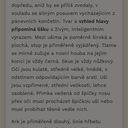
dopředu, aniž by se příliš zvedaly, v
souladu se silným posuvem vycházejícím z
pánevních končetin. Tvar a
vzhled hlavy
připomíná lišku
s živým, inteligentním
výrazem. Mezi ušima je poměrně široká a
plochá, stop je přiměřeně vyjádřený. Tlama
se mírně zužuje a nosní houba na jejím
konci je vždy černá. Skus je vždy nůžkový.
Oči jsou kulaté, středně velké, hnědé, s
odstínem odpovídajícím barvě srsti. Uši
jsou vzpřímené, střední velikosti, lehce
zaoblené. Přímka vedená od špičky nosu
přes oči musí procházet špičkou uší nebo
musí probíhat těsně vedle nich.
Krk je přiměřeně dlouhý, linie hřbetu