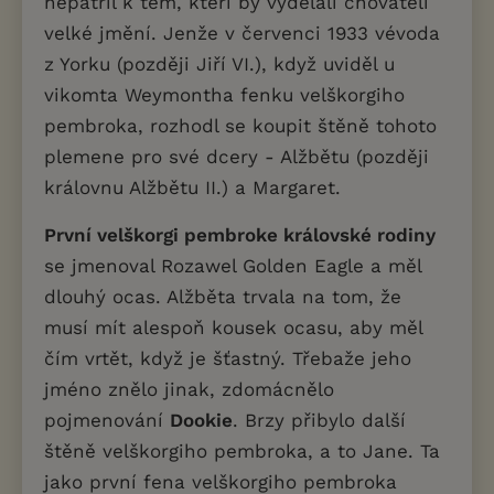
nepatřil k těm, kteří by vydělali chovateli
velké jmění. Jenže v červenci 1933 vévoda
z Yorku (později Jiří VI.), když uviděl u
vikomta Weymontha fenku velškorgiho
pembroka, rozhodl se koupit štěně tohoto
plemene pro své dcery - Alžbětu (později
královnu Alžbětu II.) a Margaret.
První velškorgi pembroke královské rodiny
se jmenoval Rozawel Golden Eagle a měl
dlouhý ocas. Alžběta trvala na tom, že
musí mít alespoň kousek ocasu, aby měl
čím vrtět, když je šťastný. Třebaže jeho
jméno znělo jinak, zdomácnělo
pojmenování
Dookie
. Brzy přibylo další
štěně velškorgiho pembroka, a to Jane. Ta
jako první fena velškorgiho pembroka