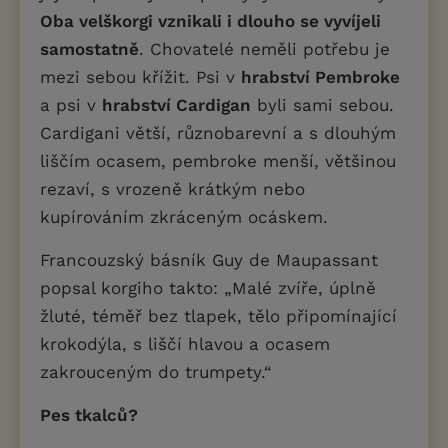
Oba velškorgi vznikali i dlouho se vyvíjeli
samostatně
. Chovatelé neměli potřebu je
mezi sebou křížit. Psi v
hrabství Pembroke
a psi v
hrabství Cardigan
byli sami sebou.
Cardigani větší, různobarevní a s dlouhým
liščím ocasem, pembroke menší, většinou
rezaví, s vrozeně krátkým nebo
kupírováním zkráceným ocáskem.
Francouzský básník Guy de Maupassant
popsal korgiho takto: „Malé zvíře, úplně
žluté, téměř bez tlapek, tělo připomínající
krokodýla, s liščí hlavou a ocasem
zakrouceným do trumpety.“
Pes tkalců?