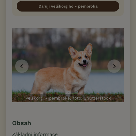
Daruji velškorgiho - pembroka
Velškorgi - pembroke, foto: Shutterstock
Obsah
Základní informace