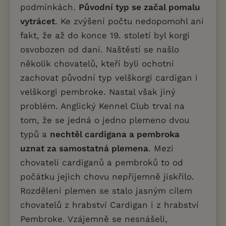
podmínkách.
Původní typ se začal pomalu
vytrácet
. Ke zvýšení počtu nedopomohl ani
fakt, že až do konce 19. století byl korgi
osvobozen od daní. Naštěstí se našlo
několik chovatelů, kteří byli ochotni
zachovat původní typ velškorgi cardigan i
velškorgi pembroke. Nastal však jiný
problém. Anglický Kennel Club trval na
tom, že se jedná o jedno plemeno dvou
typů a
nechtěl cardigana a pembroka
uznat za samostatná plemena
. Mezi
chovateli cardiganů a pembroků to od
počátku jejich chovu nepříjemně jiskřilo.
Rozdělení plemen se stalo jasným cílem
chovatelů z hrabství Cardigan i z hrabství
Pembroke. Vzájemně se nesnášeli,