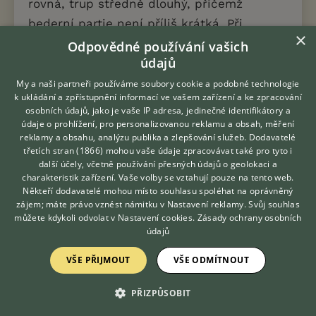
rovná, trup středně dlouhý, přičemž
bederní partie není příliš krátká. Při
×
pohledu shora se lehce zužuje. Hrudník je
Odpovědné používání vašich
údajů
široký a hluboký, mezi hrudními
končetinami dosahující hluboko dolů.
Ocas
My a naši partneři používáme soubory cookie a podobné technologie
k ukládání a zpřístupnění informací ve vašem zařízení a ke zpracování
je krátký, přednostně v přirozeném stavu
.
osobních údajů, jako je vaše IP adresa, jedinečné identifikátory a
Je nasazený na úrovni horní linie, v
údaje o prohlížení, pro personalizovanou reklamu a obsah, měření
reklamy a obsahu, analýzu publika a zlepšování služeb.
Dodavatelé
pohybu nebo při vzrušení přirozeně nesený
třetích stran (1866)
mohou vaše údaje zpracovávat také pro tyto i
Hledáte zvířecího kamaráda?
nad horní linií. Končetiny jsou rovné a
další účely, včetně používání přesných údajů o geolokaci a
Zdarma vám poradí
charakteristik zařízení. Vaše volby se vztahují pouze na tento web.
silné. Tlapky jsou oválné, prsty silné, dobře
VETERINÁŘ ONLINE
Někteří dodavatelé mohou místo souhlasu spoléhat na oprávněný
klenuté a těsně sevřené. Dva prostřední
KONZULTOVAT S
zájem; máte právo vznést námitku v
Nastavení reklamy
. Svůj souhlas
VETERINÁŘEM
můžete kdykoli odvolat v
Nastavení cookies
.
Zásady ochrany osobních
prsty mírně přesahují před dva vnější
údajů
prsty. Srst je středně dlouhá, rovná, s
hustou podsadou, nikdy ne měkká, vlnitá
VŠE PŘIJMOUT
VŠE ODMÍTNOUT
ani drátovitá. Barva může být
PŘIZPŮSOBIT
jednobarevná červená, sobolí, jelení, černá