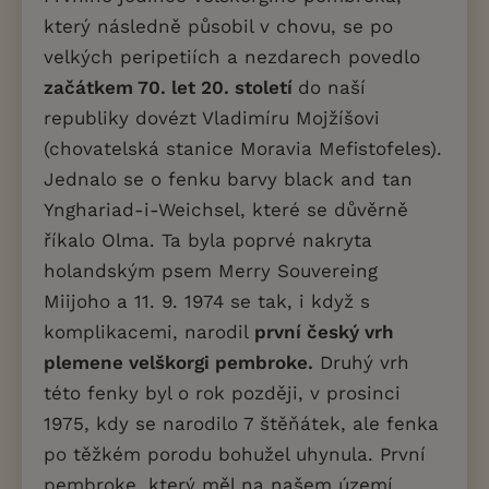
který následně působil v chovu, se po
velkých peripetiích a nezdarech povedlo
začátkem 70. let 20. století
do naší
republiky dovézt Vladimíru Mojžíšovi
(chovatelská stanice Moravia Mefistofeles).
Jednalo se o fenku barvy black and tan
Ynghariad-i-Weichsel, které se důvěrně
říkalo Olma. Ta byla poprvé nakryta
holandským psem Merry Souvereing
Miijoho a 11. 9. 1974 se tak, i když s
komplikacemi, narodil
první český vrh
plemene velškorgi pembroke.
Druhý vrh
této fenky byl o rok později, v prosinci
1975, kdy se narodilo 7 štěňátek, ale fenka
po těžkém porodu bohužel uhynula. První
pembroke, který měl na našem území