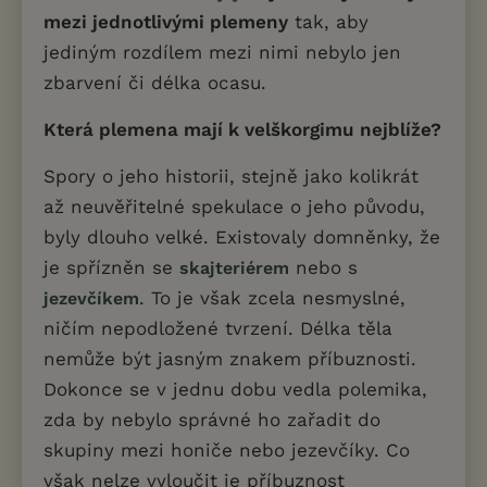
mezi jednotlivými plemeny
tak, aby
jediným rozdílem mezi nimi nebylo jen
zbarvení či délka ocasu.
Která plemena mají k velškorgimu nejblíže?
Spory o jeho historii, stejně jako kolikrát
až neuvěřitelné spekulace o jeho původu,
byly dlouho velké. Existovaly domněnky, že
je spřízněn se
nebo s
skajteriérem
. To je však zcela nesmyslné,
jezevčíkem
ničím nepodložené tvrzení. Délka těla
nemůže být jasným znakem příbuznosti.
Dokonce se v jednu dobu vedla polemika,
zda by nebylo správné ho zařadit do
skupiny mezi honiče nebo jezevčíky. Co
však nelze vyloučit je příbuznost