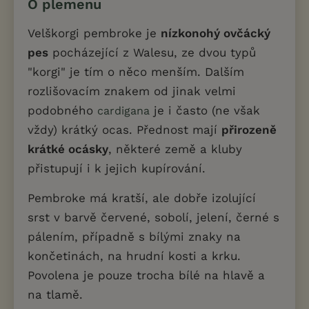
O plemenu
Velškorgi pembroke je
nízkonohý ovčácký
pes
pocházející z Walesu, ze dvou typů
"korgi" je tím o něco menším. Dalším
rozlišovacím znakem od jinak velmi
podobného
je i často (ne však
cardigana
vždy) krátký ocas. Přednost mají
přirozeně
krátké ocásky
, některé země a kluby
přistupují i k jejich kupírování.
Pembroke má kratší, ale dobře izolující
srst v barvě červené, sobolí, jelení, černé s
pálením, případně s bílými znaky na
končetinách, na hrudní kosti a krku.
Povolena je pouze trocha bílé na hlavě a
na tlamě.