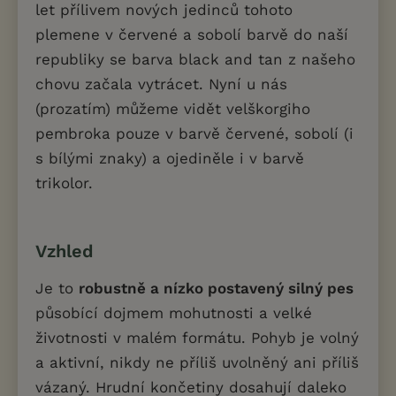
let přílivem nových jedinců tohoto
plemene v červené a sobolí barvě do naší
republiky se barva black and tan z našeho
chovu začala vytrácet. Nyní u nás
(prozatím) můžeme vidět velškorgiho
pembroka pouze v barvě červené, sobolí (i
s bílými znaky) a ojediněle i v barvě
trikolor.
Vzhled
Je to
robustně a nízko postavený silný pes
působící dojmem mohutnosti a velké
životnosti v malém formátu. Pohyb je volný
a aktivní, nikdy ne příliš uvolněný ani příliš
vázaný. Hrudní končetiny dosahují daleko