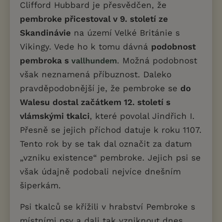
Clifford Hubbard je přesvědčen, že
pembroke přicestoval v 9. století ze
Skandinávie
na území Velké Británie s
Vikingy. Vede ho k tomu dávná
podobnost
pembroka s
. Možná podobnost
vallhundem
však neznamená příbuznost. Daleko
pravděpodobnější je, že pembroke se
do
Walesu dostal začátkem 12. století s
vlámskými tkalci
, které povolal Jindřich I.
Přesně se jejich příchod datuje k roku 1107.
Tento rok by se tak dal označit za datum
„vzniku existence“ pembroke. Jejich psi se
však údajně podobali nejvíce dnešním
šiperkám.
Psi tkalců se křížili v hrabství Pembroke s
místními psy a dali tak vzniknout dnes