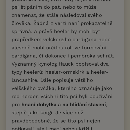
psi štípáním do pat, nebo to může
znamenat, že stále následoval svého
člověka. Žádná z verzí není prokazatelně
správná. A právě heeler by mohl být
prapředkem velškorgiho cardigana nebo
alespoň mohl určitou roli ve formování
cardigana, či dokonce i pembroka sehrát.
Významný kynolog Hauck popisoval dva
typy heelerů: heeler-ormskirk a heeler-
lancashire. Dále popisuje většího
velšského ovčáka, kterého označuje jako
red herder. Všichni tito psi byli používáni
pro
hnaní dobytka a na hlídání stavení
,
stejně jako korgi. Je více než
pravděpodobné, že se tito psi nejen
potkávali, ale i mezi sebou křížili.