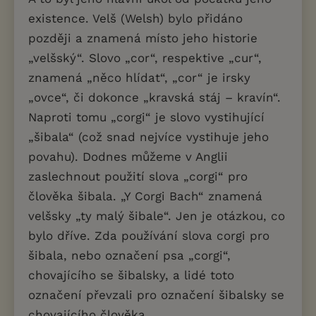
existence. Velš (Welsh) bylo přidáno
později a znamená místo jeho historie
„velšský“. Slovo „cor“, respektive „cur“,
znamená „něco hlídat“, „cor“ je irsky
„ovce“, či dokonce „kravská stáj – kravín“.
Naproti tomu „corgi“ je slovo vystihující
„šibala“ (což snad nejvíce vystihuje jeho
povahu). Dodnes můžeme v Anglii
zaslechnout použití slova „corgi“ pro
člověka šibala. „Y Corgi Bach“ znamená
velšsky „ty malý šibale“. Jen je otázkou, co
bylo dříve. Zda používání slova corgi pro
šibala, nebo označení psa „corgi“,
chovajícího se šibalsky, a lidé toto
označení převzali pro označení šibalsky se
chovajícího člověka.