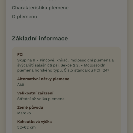
Charakteristika plemene
O plemenu
Základní informace
FCI
Skupina II - Pinčové, knírači, molossoidní plemena a
švýcarští salašničtí psi, Sekce 2.2. - Molossoidní
plemena horského typu, Číslo standardu FCI: 247
Alternativní názvy plemene
Aidi
Velikostní zařazení
Střední až velká plemena
Země původu
Maroko
Kohoutková výška
52-62 cm