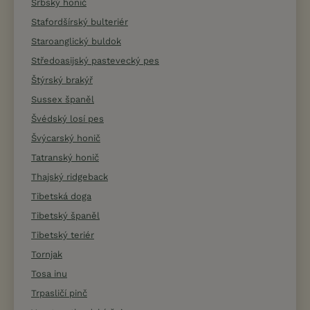
Srbský honič
Stafordšírský bulteriér
Staroanglický buldok
Středoasijský pastevecký pes
Štýrský brakýř
Sussex španěl
Švédský losí pes
Švýcarský honič
Tatranský honič
Thajský ridgeback
Tibetská doga
Tibetský španěl
Tibetský teriér
Tornjak
Tosa inu
Trpasličí pinč