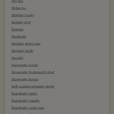
Shi-tzu
Shiba inu
Sibiřský husky
Sicilský chrt
Šiperka
Skajteriér
Skotský jelení pes
Skotský teriér
Sloughi
Slovenský čuvač
Slovenský hrubosrstý ohař
Slovenský kopov
Soft coated wheaten teriér
Španělský galgo
Španělský mastin
Španělský vodní pes