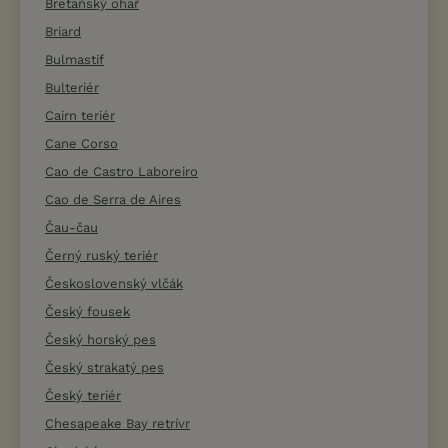
Bretaňský ohař
Briard
Bulmastif
Bulteriér
Cairn teriér
Cane Corso
Cao de Castro Laboreiro
Cao de Serra de Aires
Čau-čau
Černý ruský teriér
Československý vlčák
Český fousek
Český horský pes
Český strakatý pes
Český teriér
Chesapeake Bay retrívr