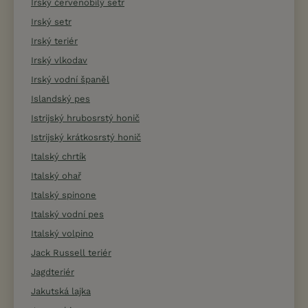
Irský červenobílý setr
Irský setr
Irský teriér
Irský vlkodav
Irský vodní španěl
Islandský pes
Istrijský hrubosrstý honič
Istrijský krátkosrstý honič
Italský chrtík
Italský ohař
Italský spinone
Italský vodní pes
Italský volpino
Jack Russell teriér
Jagdteriér
Jakutská lajka