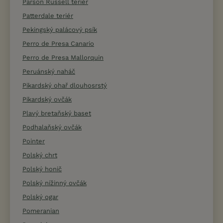
Parson Russell teriér
Patterdale teriér
Pekingský palácový psík
Perro de Presa Canario
Perro de Presa Mallorquin
Peruánský naháč
Pikardský ohař dlouhosrstý
Pikardský ovčák
Plavý bretaňský baset
Podhalaňský ovčák
Pointer
Polský chrt
Polský honič
Polský nížinný ovčák
Polský ogar
Pomeranian