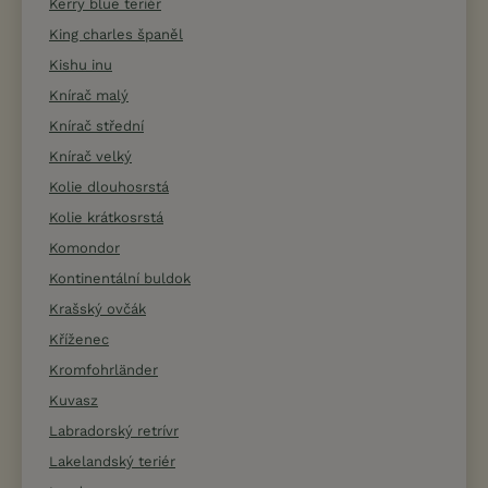
Kerry blue teriér
King charles španěl
Kishu inu
Knírač malý
Knírač střední
Knírač velký
Kolie dlouhosrstá
Kolie krátkosrstá
Komondor
Kontinentální buldok
Krašský ovčák
Kříženec
Kromfohrländer
Kuvasz
Labradorský retrívr
Lakelandský teriér