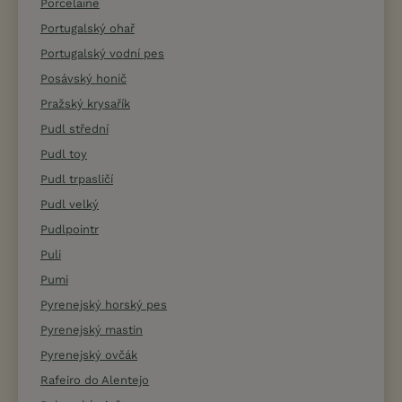
Porcelaine
Portugalský ohař
Portugalský vodní pes
Posávský honič
Pražský krysařík
Pudl střední
Pudl toy
Pudl trpasličí
Pudl velký
Pudlpointr
Puli
Pumi
Pyrenejský horský pes
Pyrenejský mastin
Pyrenejský ovčák
Rafeiro do Alentejo