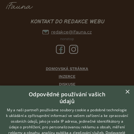
KONTAKT DO REDAKCE WEBU
redakce@ifauna.cz
nonstop
DOMOVSKÁ STRÁNKA
INZERCE
DISKUSE
×
ČLÁNKY
Odpovědné používání vašich
údajů
CHOVATELSKÉ STANICE
ATLAS
My a naši partneři používáme soubory cookie a podobné technologie
k ukládání a zpřístupnění informací ve vašem zařízení a ke zpracování
VÝBĚR VHODNÉHO PLEMENE
osobních údajů, jako je vaše IP adresa, jedinečné identifikátory a
údaje o prohlížení, pro personalizovanou reklamu a obsah, měření
O nás
reklamy a obsahu, analýzu publika a zlepšování služeb.
Dodavatelé