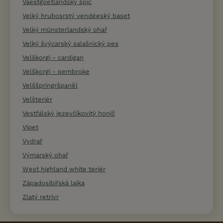
Vaestgoetlandský špic
Velký hrubosrstý vendéeský baset
Velký münsterlandský ohař
Velký švýcarský salašnický pes
Velškorgi - cardigan
Velškorgi - pembroke
Velššpringršpaněl
Velšteriér
Vestfálský jezevčíkovitý honič
Vipet
Vydrař
Výmarský ohař
West highland white teriér
Západosibiřská lajka
Zlatý retrívr