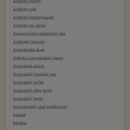
Anglický mastif
Anglický setr
Anglický špringršpaněl
Anglický toy teriér
Appenzellský salašnický pes
Ardenský bouvier
Argentinská doga
Artésko-normandský baset
Australská kelpie
Australský honácký pes
Australský ovčák
Australský silky teriér
Australský teriér
Auvergneský ohař krátkosrstý
Azavak
Bandog