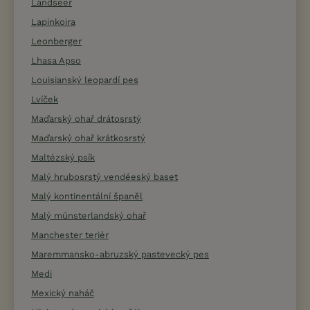
Landseer
Lapinkoira
Leonberger
Lhasa Apso
Louisianský leopardí pes
Lvíček
Maďarský ohař drátosrstý
Maďarský ohař krátkosrstý
Maltézský psík
Malý hrubosrstý vendéeský baset
Malý kontinentální španěl
Malý münsterlandský ohař
Manchester teriér
Maremmansko-abruzský pastevecký pes
Medi
Mexický naháč