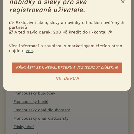
×
nabídky a slevy pro své
Estrelský pastevecký pes
registrované uživatele.
Eurasier
Evropský saňový pes
👉 Exkluzivní akce, slevy a novinky od našich ověřených
Faraonský chrt
partnerů
🎁 A teď navíc dárek: 200 Kč kredit do F-konta. 🎉
Field španěl
Finský špic
Více informací o souhlasu s marketingem třetích stran
najdete
.
zde
Flanderský bouvier
Flat coated retrívr
PŘIHLÁSIT SE K NEWSLETTERU A VYZVEDNOUT DÁREK. 🎁
Foxhound
Foxteriér drsnosrstý
NE, DĚKUJI
Foxteriér hladkosrstý
Francouzský buldoček
Francouzský honič
Francouzský ohař dlouhosrstý
Francouzský ohař krátkosrstý
Fríský ohař