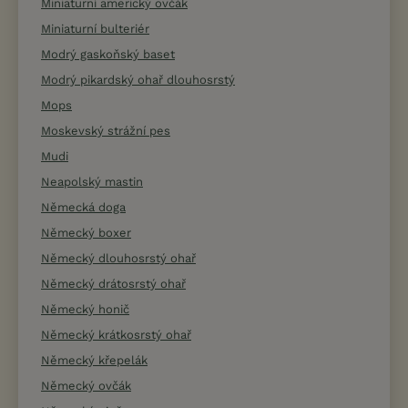
Miniaturní americký ovčák
Miniaturní bulteriér
Modrý gaskoňský baset
Modrý pikardský ohař dlouhosrstý
Mops
Moskevský strážní pes
Mudi
Neapolský mastin
Německá doga
Německý boxer
Německý dlouhosrstý ohař
Německý drátosrstý ohař
Německý honič
Německý krátkosrstý ohař
Německý křepelák
Německý ovčák