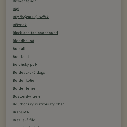
Biewer teriér
Bígl
Bílý švýcarský ovčák
Bišonek
Black and tan coonhound
Bloodhound
Bobtail
Boerboel
Boloňský psík
Bordeauxská doga
Border kolie
Border teriér
Bostonský teriér
Bourbonský krátkosrstý ohař
Brabantík
Brazilská fila