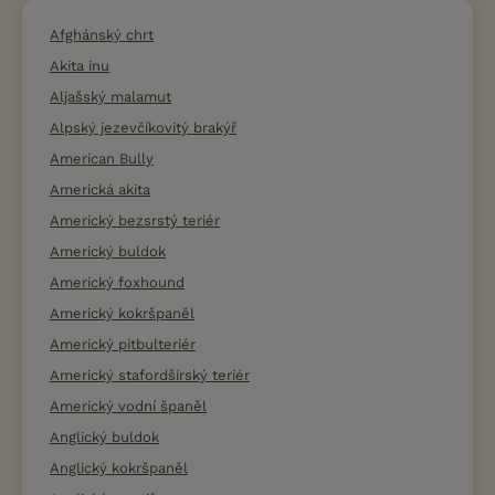
Afghánský chrt
Akita inu
Aljašský malamut
Alpský jezevčíkovitý brakýř
American Bully
Americká akita
Americký bezsrstý teriér
Americký buldok
Americký foxhound
Americký kokršpaněl
Americký pitbulteriér
Americký stafordšírský teriér
Americký vodní španěl
Anglický buldok
Anglický kokršpaněl