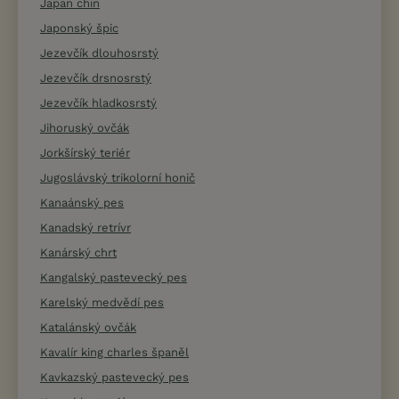
Japan chin
Japonský špic
Jezevčík dlouhosrstý
Jezevčík drsnosrstý
Jezevčík hladkosrstý
Jihoruský ovčák
Jorkšírský teriér
Jugoslávský trikolorní honič
Kanaánský pes
Kanadský retrívr
Kanárský chrt
Kangalský pastevecký pes
Karelský medvědí pes
Katalánský ovčák
Kavalír king charles španěl
Kavkazský pastevecký pes