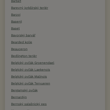
Barbet
Barevný jorkšírský teriér
Barzoj
Basenji
Baset
Bavorský barvář
Bearded kolie
Beauceron
Bedlington teriér
Belgický ovčák Groenendael
Belgický ovčák Laekenois
Belgický ovčák Malinois
Belgický ovčák Tervueren
Bergamský ovčák
Bernardýn
Bernský salašnický pes