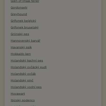
Glen of Imaal teriér
Gordonsetr
Greyhound
Grifonek belgický
Grifonek bruselský
Grónský pes
Hannoverský barvář
Havanský psík
Hokkaido ken
Holandský kachní pes
Holandský ovčácký pudl
Holandský ovčák
Holandský pinč
Holandský vodní pes
Hovawart
Ibizský podenco