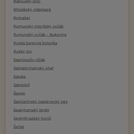
Rakouský pinč
Rhodéský ridgeback
Rotvajler
Rumunský mioritský ovčák
Rumunský ovčák - Bukovina
Ruská barevná bolonka
Ruský toy
Saarloosův vlčák
Saintgermainský ohař
Saluka
Samojed
Šarpej
Šarplaninský pastevecký pes
Sealyhamský teriér
Sedmihradský honič
Šeltie