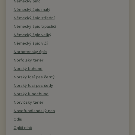
Německý pinč
Německý špic malý
Německý špic střední
Německý špic trpasličí
Německý špic velký
Německý špic vlčí
Norbotenský špic
Norfolský teriér
Norský buhund
Norský losí pes černý
Norský losí pes šedý
Norský lundehund
Norvičský teriér
Novofundlandský pes
Odis
Opičí pinč