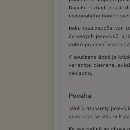
Daacke rozhodl použít d
nízkonohého honiče své
Roku 1868 započal von 
červených jezevčíků, ani
dobré pracovní vlastnos
V současné době je krát
variantou plemene, avša
základnu.
Povaha
Také krátkosrstý jezevčí
osobností se sklony k p
Ke své rodině se chová př