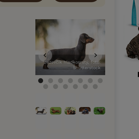
Jezevčík hladkosrstý, foto:
Jezevčík hla
Shutterstock