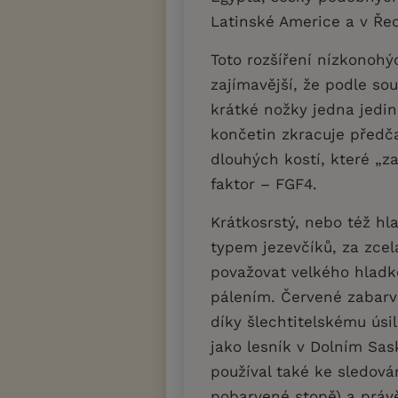
Latinské Americe a v Ř
Toto rozšíření nízkonohý
zajímavější, že podle s
krátké nožky jedna jedi
končetin zkracuje předč
dlouhých kostí, které „z
faktor – FGF4.
Krátkosrstý, nebo též hl
typem jezevčíků, za zce
považovat velkého hladk
pálením. Červené zabarven
díky šlechtitelskému úsi
jako lesník v Dolním Sas
používal také ke sledová
pobarvené stopě) a právě