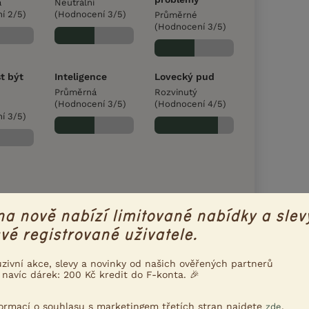
á
Neutrální
í 2/5)
(Hodnocení 3/5)
Průměrné
(Hodnocení 3/5)
t být
Inteligence
Lovecký pud
Průměrná
Rozvinutý
(Hodnocení 3/5)
(Hodnocení 4/5)
í 3/5)
na nově nabízí limitované nabídky a slev
vé registrované uživatele.
uzivní akce, slevy a novinky od našich ověřených partnerů
 navíc dárek: 200 Kč kredit do F-konta. 🎉
ější z nízkonohých plemen psů vůbec.
formací o souhlasu s marketingem třetích stran najdete
.
zde