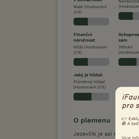
Nenáročn
(Hodnocen
Malé (Hodnocení
2/5)
Finanční
Schopnos
náročnost
sám
Nižší (Hodnocení
Střední
2/5)
(Hodnocen
Jaký je hlídač
Průměrný hlídač
(Hodnocení 3/5)
iFau
pro s
👉 Exkl
O plemenu
🎁 A teď
Jezevčík je asi nejznám
Více in