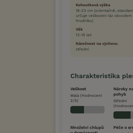
Kohoutková výška
18-23 cm (orientačně, standar
určuje velikostní ráz obvodem
hrudníku)
Věk
13-15 let
Náročnost na výchovu
střední
Charakteristika pl
Velikost
Nároky n
pohyb
Malá (Hodnocení
2/5)
Střední
(Hodnocen
Množství chlupů
Péče o sr
v domácnosti