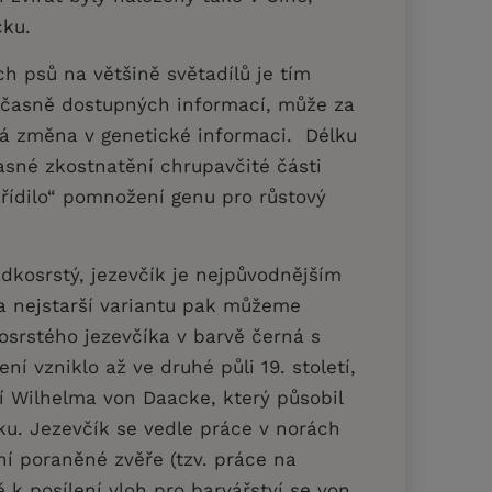
ecku.
ch psů na většině světadílů je tím
oučasně dostupných informací, může za
ná změna v genetické informaci. Délku
asné zkostnatění chrupavčité části
ařídilo“ pomnožení genu pro růstový
adkosrstý, jezevčík je nejpůvodnějším
la nejstarší variantu pak můžeme
osrstého jezevčíka v barvě černá s
í vzniklo až ve druhé půli 19. století,
lí Wilhelma von Daacke, který působil
ku. Jezevčík se vedle práce v norách
ní poraněné zvěře (tzv. práce na
 k posílení vloh pro barvářství se von