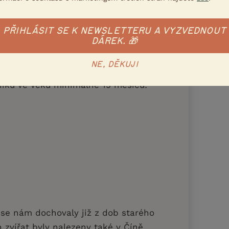
ohled nevypadá, patří k vytrvalým,
ým psům. Krátké, pevné nohy nesou
PŘIHLÁSIT SE K NEWSLETTERU A VYZVEDNOUT
ělo s hlubokým hrudníkem, štíhlá a
DÁREK. 🎁
 a sebevědomý výraz.
NE, DĚKUJI
 třech velikostních rázech, rozlišovacím
íku ve věku minimálně 15 měsíců:
se nám dochovaly již z dob starého
zvířat byly nalezeny také v Číně,