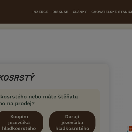
INZERCE
DISKUSE
ČLÁNKY
CHOVATELSKÉ STANIC
DKOSRSTÝ
adkosrstého nebo máte štěňata
ho na prodej?
Koupím
Daruji
jezevčíka
jezevčíka
hladkosrstého
hladkosrstého