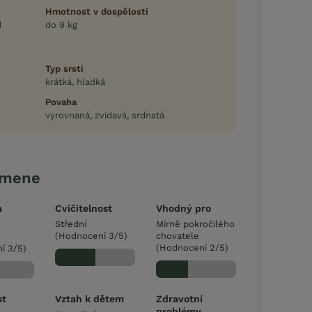
Hmotnost v dospělosti
d
do 9 kg
Typ srsti
krátká, hladká
Povaha
vyrovnaná, zvídavá, srdnatá
emene
a
Cvičitelnost
Vhodný pro
Střední
Mírně pokročilého
(Hodnocení 3/5)
chovatele
(Hodnocení 2/5)
í 3/5)
st
Vztah k dětem
Zdravotní
problémy