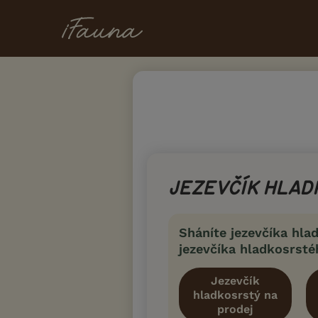
JEZEVČÍK HLA
Sháníte jezevčíka hl
jezevčíka hladkosrsté
Jezevčík
hladkosrstý na
prodej