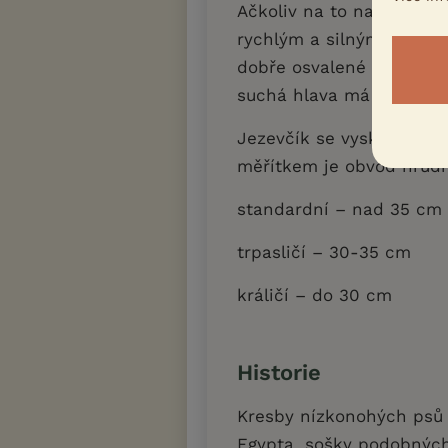
Ačkoliv na to na první p
rychlým a silným loveck
dobře osvalené pružné t
suchá hlava má pozorný
Jezevčík se vyskytuje ve
měřítkem je obvod hrudn
standardní – nad 35 cm
trpasličí – 30-35 cm
králičí – do 30 cm
Historie
Kresby nízkonohých psů 
Egypta, sošky podobných 