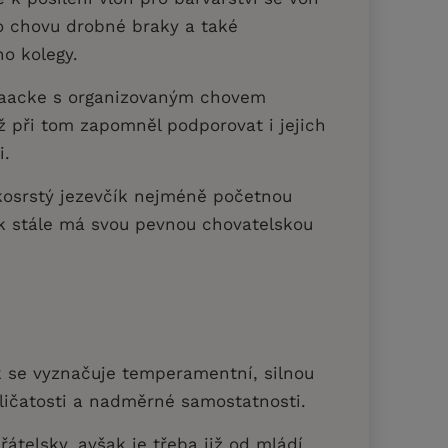
o chovu drobné braky a také
ho kolegy.
Daacke s organizovaným chovem
ž při tom zapomněl podporovat i jejich
ti.
kosrstý jezevčík nejméně početnou
k stále má svou pevnou chovatelskou
k se vyznačuje temperamentní, silnou
aličatosti a nadměrné samostatnosti.
átelsky, avšak je třeba již od mládí