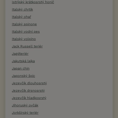
Istrijský krátkosrstý honič
Italský chrtík
Italský ohař
Italský spinone
Italský vodní pes
Italský volpino
Jack Russell teriér
Jagdteriér
Jakutská lajka
Japan chin
Japonský špic
Jezevčík dlouhosrstý
Jezevčík drsnosrstý
Jezevčík hladkosrstý
Jihoruský ovčák
Jorkšírský teriér