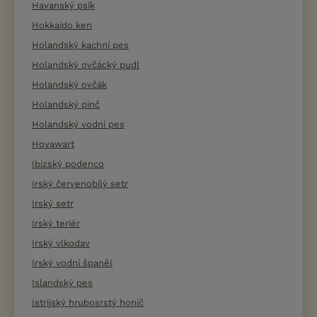
Havanský psík
Hokkaido ken
Holandský kachní pes
Holandský ovčácký pudl
Holandský ovčák
Holandský pinč
Holandský vodní pes
Hovawart
Ibizský podenco
Irský červenobílý setr
Irský setr
Irský teriér
Irský vlkodav
Irský vodní španěl
Islandský pes
Istrijský hrubosrstý honič