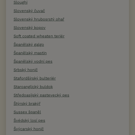
Sloughi
Slovenský čuvač
Slovenský hrubosrstý ohař
Slovenský kopov
Soft coated wheaten teriér
Španělský galgo
Španělský mastin
Španělský vodní pes
Srbský honič
Stafordšírský bulteriér
Staroanglický buldok
Středoasijský pastevecký pes
Štýrský brakýř
Sussex španěl
Švédský losí pes
Švýcarský honič