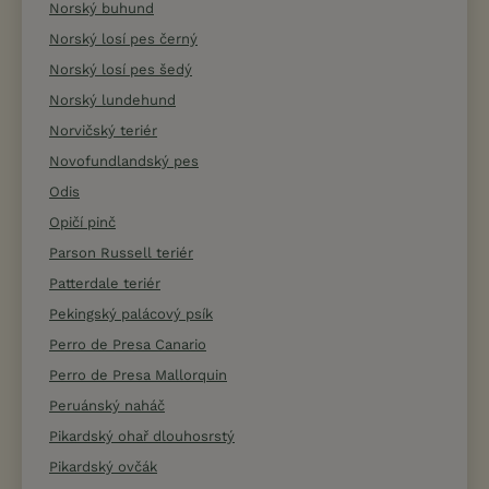
Norský buhund
Norský losí pes černý
Norský losí pes šedý
Norský lundehund
Norvičský teriér
Novofundlandský pes
Odis
Opičí pinč
Parson Russell teriér
Patterdale teriér
Pekingský palácový psík
Perro de Presa Canario
Perro de Presa Mallorquin
Peruánský naháč
Pikardský ohař dlouhosrstý
Pikardský ovčák