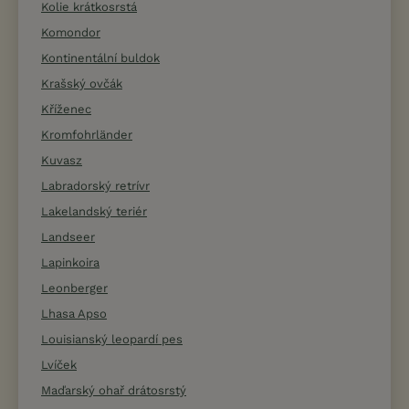
Kolie krátkosrstá
Komondor
Kontinentální buldok
Krašský ovčák
Kříženec
Kromfohrländer
Kuvasz
Labradorský retrívr
Lakelandský teriér
Landseer
Lapinkoira
Leonberger
Lhasa Apso
Louisianský leopardí pes
Lvíček
Maďarský ohař drátosrstý