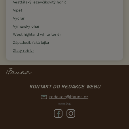
Vestfálský jezevčíkovitý honič
Vipet
Vydrař
Výmarský ohař
West highland white teriér
Západosibiřská lajka
Zlatý retrívr
KONTAKT DO REDAKCE WEBU
redakce@ifauna.cz
nonstop