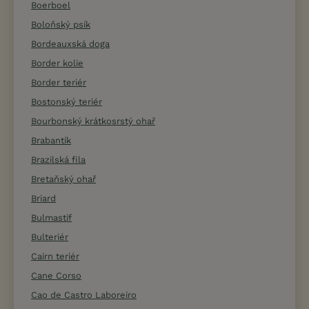
Boerboel
Boloňský psík
Bordeauxská doga
Border kolie
Border teriér
Bostonský teriér
Bourbonský krátkosrstý ohař
Brabantík
Brazilská fila
Bretaňský ohař
Briard
Bulmastif
Bulteriér
Cairn teriér
Cane Corso
Cao de Castro Laboreiro