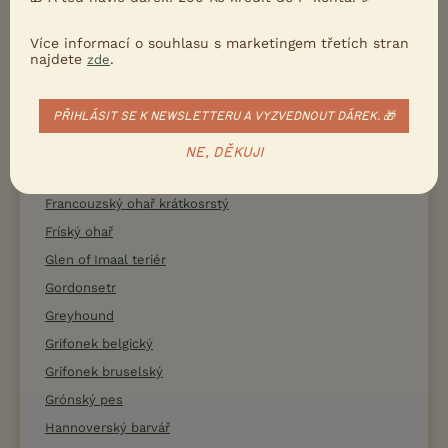
Flat coated retrívr
Foxhound
Více informací o souhlasu s marketingem třetích stran
najdete
.
zde
Foxteriér drsnosrstý
Foxteriér hladkosrstý
PŘIHLÁSIT SE K NEWSLETTERU A VYZVEDNOUT DÁREK. 🎁
Francouzský buldoček
Francouzský honič
NE, DĚKUJI
Francouzský ohař dlouhosrstý
Francouzský ohař krátkosrstý
Fríský ohař
Glen of Imaal teriér
Gordonsetr
Greyhound
Grifonek belgický
Grifonek bruselský
Grónský pes
Hannoverský barvář