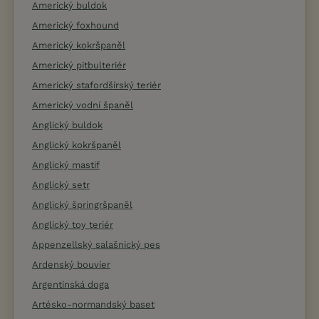
Americký buldok
Americký foxhound
Americký kokršpaněl
Americký pitbulteriér
Americký stafordšírský teriér
Americký vodní španěl
Anglický buldok
Anglický kokršpaněl
Anglický mastif
Anglický setr
Anglický špringršpaněl
Anglický toy teriér
Appenzellský salašnický pes
Ardenský bouvier
Argentinská doga
Artésko-normandský baset