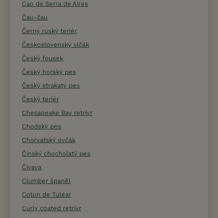
Cao de Serra de Aires
Čau-čau
Černý ruský teriér
Československý vlčák
Český fousek
Český horský pes
Český strakatý pes
Český teriér
Chesapeake Bay retrívr
Chodský pes
Chorvatský ovčák
Čínský chocholatý pes
Čivava
Clumber španěl
Coton de Tuléar
Curly coated retrívr