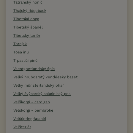
Tatranský honič
Thajský ridgeback
Tibetská doga
Tibetský španěl
Tibetský teriér
Tornjak
Tosa inu
Trpasličí pinč
Vaestgoetlandský špic
Velký hrubosrstý vendéeský baset
Velký münsterlandský ohař
Velký švýcarský salašnický pes
Velškorgi - cardigan
Velškorgi - pembroke
Velššpringršpaněl
Velšteriér