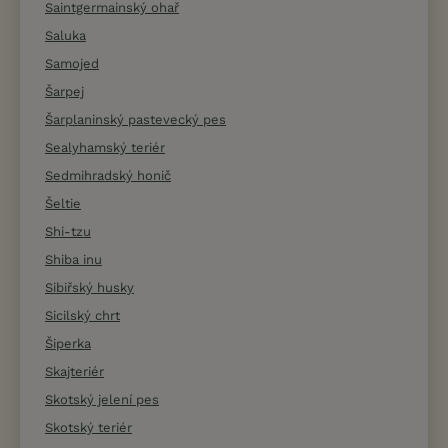
Saintgermainský ohař
Saluka
Samojed
Šarpej
Šarplaninský pastevecký pes
Sealyhamský teriér
Sedmihradský honič
Šeltie
Shi-tzu
Shiba inu
Sibiřský husky
Sicilský chrt
Šiperka
Skajteriér
Skotský jelení pes
Skotský teriér