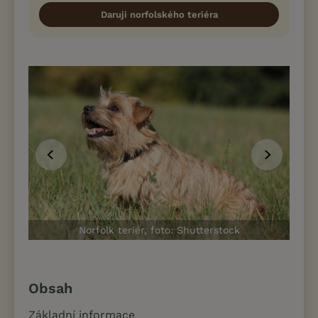
Daruji norfolského teriéra
Norfolk teriér, foto: Shutterstock
Obsah
Základní informace