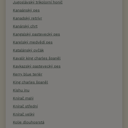
Jugoslávský trikolorní honič
Kanaánský pes
Kanadský retrívr
Kanárský chrt
Kangalský pastevecký pes
Karelský medvědí pes
Katalánský ovčák
Kavalír king charles španěl
Kavkazský pastevecký pes
Kerry blue teriér
King charles španěl
Kishu inu
Knírač malý
Knírač střední
Knírač velký
Kolie dlouhosrstá