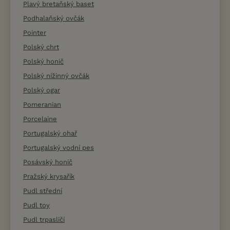
Plavý bretaňský baset
Podhalaňský ovčák
Pointer
Polský chrt
Polský honič
Polský nížinný ovčák
Polský ogar
Pomeranian
Porcelaine
Portugalský ohař
Portugalský vodní pes
Posávský honič
Pražský krysařík
Pudl střední
Pudl toy
Pudl trpasličí