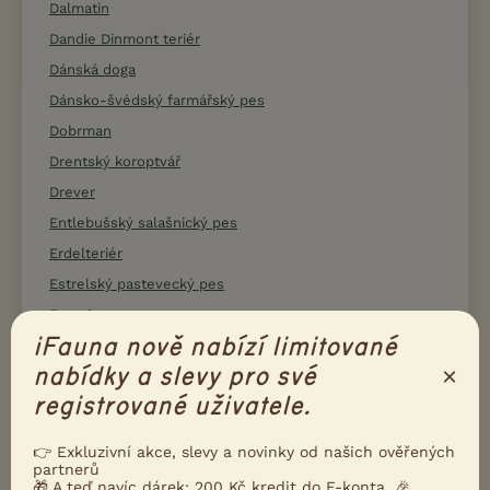
Dalmatin
Dandie Dinmont teriér
Dánská doga
Dánsko-švédský farmářský pes
Dobrman
Drentský koroptvář
Drever
Entlebušský salašnický pes
Erdelteriér
Estrelský pastevecký pes
Eurasier
iFauna nově nabízí limitované
Evropský saňový pes
×
nabídky a slevy pro své
Faraonský chrt
registrované uživatele.
Field španěl
Finský špic
👉 Exkluzivní akce, slevy a novinky od našich ověřených
Flanderský bouvier
partnerů
🎁 A teď navíc dárek: 200 Kč kredit do F-konta. 🎉