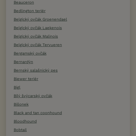
Beauceron
Bedlington teriér
Belgický ovčák Groenendael
Belgický ovčák Laekenois
Belgický ovčák Malinois
Belgický ovčák Tervueren
Bergamský ovčák
Bernardýn
Bernský salašnický pes
Biewer teriér
Bígl
Bílý švýcarský ovčák
Bišonek
Black and tan coonhound
Bloodhound
Bobtail