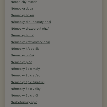
Neapolský mastin
Německá doga
Německý boxer
Německý dlouhosrstý ohař
Německý drátosrstý ohař
Německý honič
Německý krátkosrstý ohař
Německý křepelák
Německý ovčák
Německý pinč
Německý špic malý
Německý špic střední
Německý špic trpasličí
Německý špic velký
Německý špic vlčí
Norbotenský špic