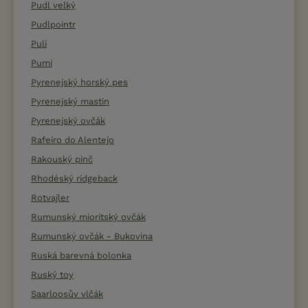
Pudl velký
Pudlpointr
Puli
Pumi
Pyrenejský horský pes
Pyrenejský mastin
Pyrenejský ovčák
Rafeiro do Alentejo
Rakouský pinč
Rhodéský ridgeback
Rotvajler
Rumunský mioritský ovčák
Rumunský ovčák - Bukovina
Ruská barevná bolonka
Ruský toy
Saarloosův vlčák