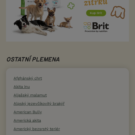
OSTATNÍ PLEMENA
Afghánský chrt
Akita inu
Aljašský malamut
Alpský jezevčíkovitý brakýř
American Bully
Americká akita
Americký bezsrstý teriér