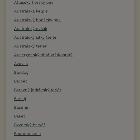
Atlasský horský pes
Australská kelpie
Australský honácký pes
Australský ovčák
Australský silky teriér
Australský teriér
Auvergneský ohař krátkosrstý
Azavak
Bandog
Barbet
Barevný jorkšírský teriér
Barzoj
Basenji
Baset
Bavorský barvář
Bearded kolie