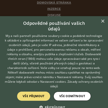
DOMOVSKÁ STRÁNKA
INZERCE
DISKUSE
×
ČLÁNKY
Odpovědné používání vašich
CHOVATELSKÉ STANICE
údajů
ATLAS
My a naši partneři používáme soubory cookie a podobné technologie
VÝBĚR VHODNÉHO PLEMENE
k ukládání a zpřístupnění informací ve vašem zařízení a ke zpracování
osobních údajů, jako je vaše IP adresa, jedinečné identifikátory a
údaje o prohlížení, pro personalizovanou reklamu a obsah, měření
O nás
reklamy a obsahu, analýzu publika a zlepšování služeb.
Dodavatelé
třetích stran (1866)
mohou vaše údaje zpracovávat také pro tyto i
Kontakt
Hledáte zvířecího kamaráda?
další účely, včetně používání přesných údajů o geolokaci a
Zdarma vám poradí
Možnosti zvýraznění inzerátů
charakteristik zařízení. Vaše volby se vztahují pouze na tento web.
VETERINÁŘ ONLINE
Podmínky užití
Někteří dodavatelé mohou místo souhlasu spoléhat na oprávněný
KONZULTOVAT S
zájem; máte právo vznést námitku v
Nastavení reklamy
. Svůj souhlas
Zpracování osobních údajů
VETERINÁŘEM
můžete kdykoli odvolat v
Nastavení cookies
.
Zásady ochrany osobních
údajů
Přihlášení
VŠE PŘIJMOUT
VŠE ODMÍTNOUT
Registrace
PŘIZPŮSOBIT