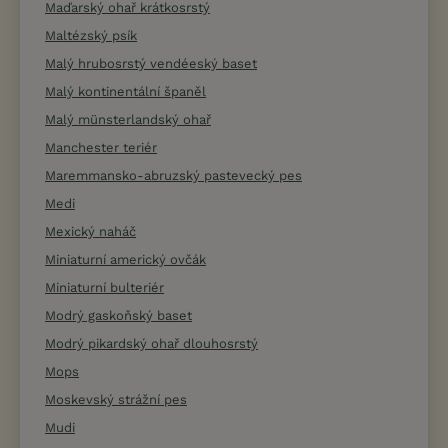
Maďarský ohař krátkosrstý
Maltézský psík
Malý hrubosrstý vendéeský baset
Malý kontinentální španěl
Malý münsterlandský ohař
Manchester teriér
Maremmansko-abruzský pastevecký pes
Medi
Mexický naháč
Miniaturní americký ovčák
Miniaturní bulteriér
Modrý gaskoňský baset
Modrý pikardský ohař dlouhosrstý
Mops
Moskevský strážní pes
Mudi