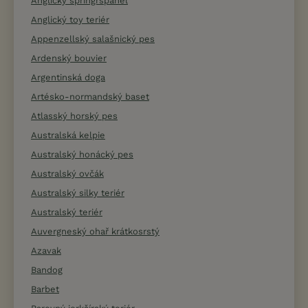
Anglický špringršpaněl
Anglický toy teriér
Appenzellský salašnický pes
Ardenský bouvier
Argentinská doga
Artésko-normandský baset
Atlasský horský pes
Australská kelpie
Australský honácký pes
Australský ovčák
Australský silky teriér
Australský teriér
Auvergneský ohař krátkosrstý
Azavak
Bandog
Barbet