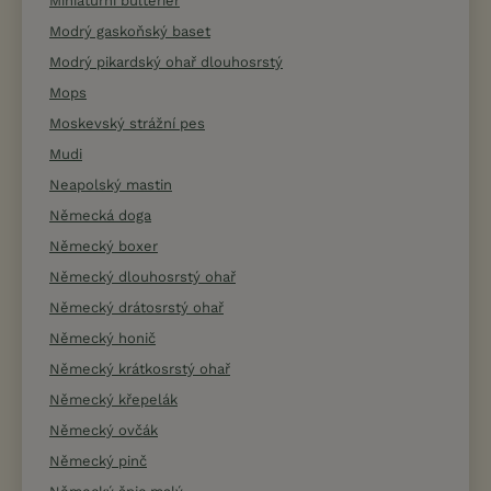
Miniaturní bulteriér
Modrý gaskoňský baset
Modrý pikardský ohař dlouhosrstý
Mops
Moskevský strážní pes
Mudi
Neapolský mastin
Německá doga
Německý boxer
Německý dlouhosrstý ohař
Německý drátosrstý ohař
Německý honič
Německý krátkosrstý ohař
Německý křepelák
Německý ovčák
Německý pinč