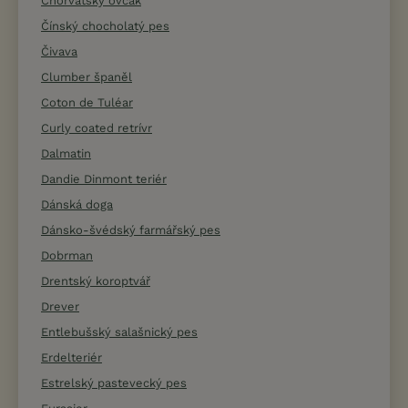
Chorvatský ovčák
Čínský chocholatý pes
Čivava
Clumber španěl
Coton de Tuléar
Curly coated retrívr
Dalmatin
Dandie Dinmont teriér
Dánská doga
Dánsko-švédský farmářský pes
Dobrman
Drentský koroptvář
Drever
Entlebušský salašnický pes
Erdelteriér
Estrelský pastevecký pes