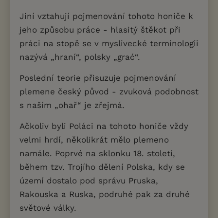
Jiní vztahují pojmenování tohoto honiče k
jeho způsobu práce - hlasitý štěkot při
práci na stopě se v myslivecké terminologii
nazývá „hraní“, polsky „grać“.
Poslední teorie přisuzuje pojmenování
plemene český původ - zvuková podobnost
s naším „ohař“ je zřejmá.
Ačkoliv byli Poláci na tohoto honiče vždy
velmi hrdí, několikrát mělo plemeno
namále. Poprvé na sklonku 18. století,
během tzv. Trojího dělení Polska, kdy se
území dostalo pod správu Pruska,
Rakouska a Ruska, podruhé pak za druhé
světové války.