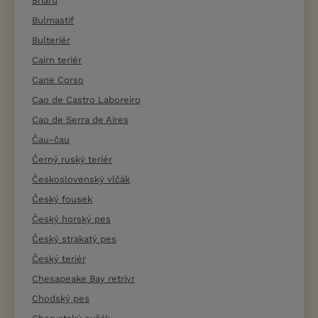
Briard
Bulmastif
Bulteriér
Cairn teriér
Cane Corso
Cao de Castro Laboreiro
Cao de Serra de Aires
Čau-čau
Černý ruský teriér
Československý vlčák
Český fousek
Český horský pes
Český strakatý pes
Český teriér
Chesapeake Bay retrívr
Chodský pes