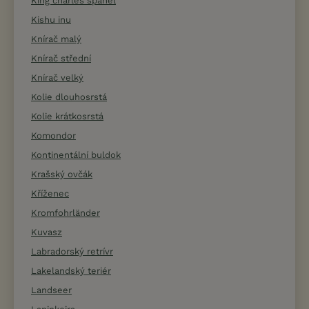
King charles španěl
Kishu inu
Knírač malý
Knírač střední
Knírač velký
Kolie dlouhosrstá
Kolie krátkosrstá
Komondor
Kontinentální buldok
Krašský ovčák
Kříženec
Kromfohrländer
Kuvasz
Labradorský retrívr
Lakelandský teriér
Landseer