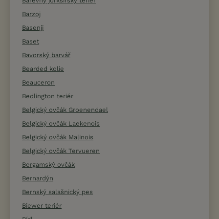
Barevný jorkšírský teriér
Barzoj
Basenji
Baset
Bavorský barvář
Bearded kolie
Beauceron
Bedlington teriér
Belgický ovčák Groenendael
Belgický ovčák Laekenois
Belgický ovčák Malinois
Belgický ovčák Tervueren
Bergamský ovčák
Bernardýn
Bernský salašnický pes
Biewer teriér