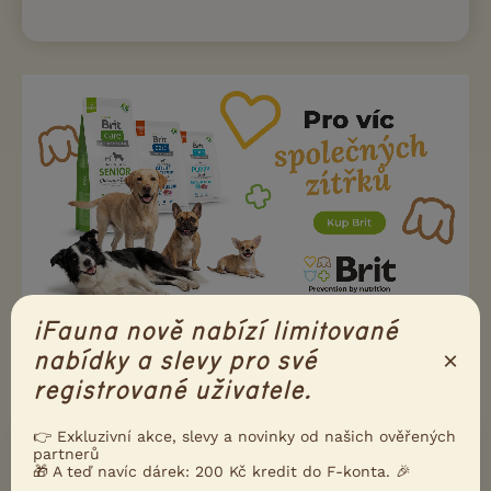
iFauna nově nabízí limitované
×
nabídky a slevy pro své
registrované uživatele.
OSTATNÍ PLEMENA
👉 Exkluzivní akce, slevy a novinky od našich ověřených
partnerů
Afghánský chrt
🎁 A teď navíc dárek: 200 Kč kredit do F-konta. 🎉