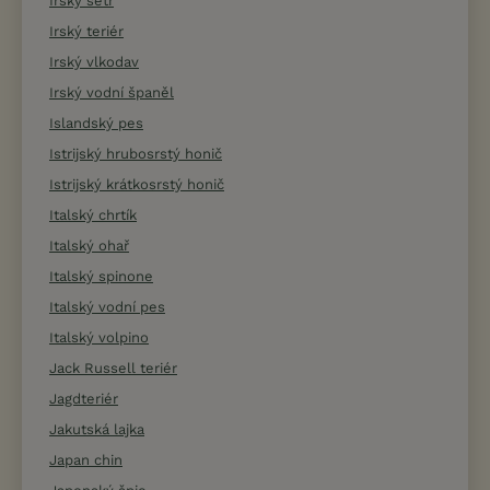
Irský setr
Irský teriér
Irský vlkodav
Irský vodní španěl
Islandský pes
Istrijský hrubosrstý honič
Istrijský krátkosrstý honič
Italský chrtík
Italský ohař
Italský spinone
Italský vodní pes
Italský volpino
Jack Russell teriér
Jagdteriér
Jakutská lajka
Japan chin