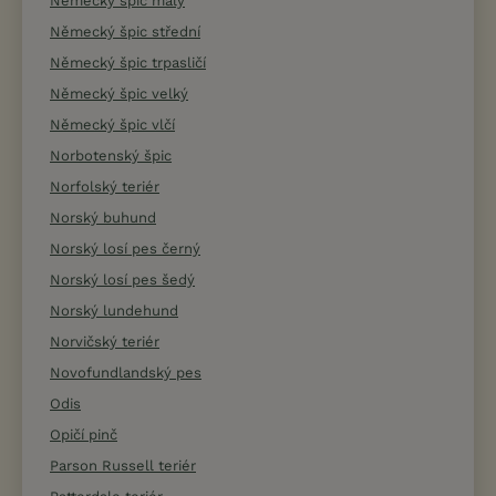
Německý špic malý
Německý špic střední
Německý špic trpasličí
Německý špic velký
Německý špic vlčí
Norbotenský špic
Norfolský teriér
Norský buhund
Norský losí pes černý
Norský losí pes šedý
Norský lundehund
Norvičský teriér
Novofundlandský pes
Odis
Opičí pinč
Parson Russell teriér