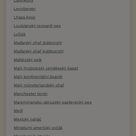
Lapinkoira
Leonberger
Lhasa Apso
Louisianský leopardí pes
Lvíček
Maďarský ohař drátosrstý
Maďarský ohař krátkosrstý
Maltézský psík
Malý hrubosrstý vendéeský baset
Malý kontinentální španěl
Malý münsterlandský ohař
Manchester teriér
Maremmansko-abruzský pastevecký pes
Medi
Mexický naháč
Miniaturní americký ovčák