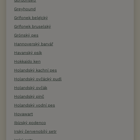
Gordonsetr
Greyhound
Grifonek belgický
Grifonek bruselský
Grónský pes
Hannoverský barvář
Havanský psík
Hokkaido ken
Holandský kachní pes
Holandský ovčácký pudl
Holandský ovčák
Holandský pinč
Holandský vodní pes
Hovawart
Ibizský podenco
Irský červenobílý setr