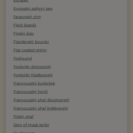
Eurasier
Evropský saňový pes
Faraonský chrt
Field španěl
Finský špic
Flanderský bouvier
Flat coated retrívr
Foxhound
Foxteriér drsnosrstý
Foxteriér hladkosrstý
Francouzský buldoček
Francouzský honič
Francouzský ohař dlouhosrstý
Francouzský ohař krátkosrstý
Fríský ohař
Glen of Imaal teriér