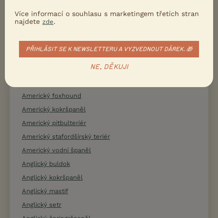
Akita inu
Více informací o souhlasu s marketingem třetích stran
Aljašský malamut
najdete
.
zde
Alpský jezevčíkovitý brakýř
American Bully
PŘIHLÁSIT SE K NEWSLETTERU A VYZVEDNOUT DÁREK. 🎁
Americká akita
NE, DĚKUJI
Americký bezsrstý teriér
Americký buldok
Americký foxhound
Americký kokršpaněl
Americký pitbulteriér
Americký stafordšírský teriér
Americký vodní španěl
Anglický buldok
Anglický kokršpaněl
Anglický mastif
Anglický setr