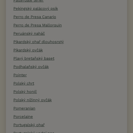
Patterdale teriér
Pekingský palácový psík
Perro de Presa Canario
Perro de Presa Mallorquin
Peruánský naháč
Pikardský ohař dlouhosrstý
Pikardský ovčák
Plavý bretaňský baset
Podhalaňský ovčák
Pointer
Polský chrt
Polský honič
Polský nížinný ovčák
Pomeranian
Porcelaine
Portugalský ohař