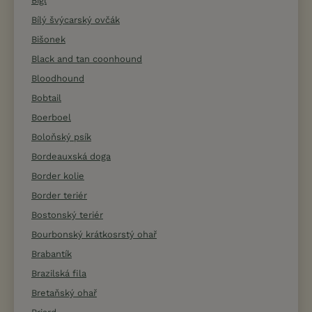
Bígl
Bílý švýcarský ovčák
Bišonek
Black and tan coonhound
Bloodhound
Bobtail
Boerboel
Boloňský psík
Bordeauxská doga
Border kolie
Border teriér
Bostonský teriér
Bourbonský krátkosrstý ohař
Brabantík
Brazilská fila
Bretaňský ohař