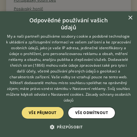
Portugalský vodní pes
Posávský honič
×
Pražský krysařík
Odpovědné používání vašich
Pudl střední
údajů
Pudl toy
My a naši partneři používáme soubory cookie a podobné technologie
k ukládání a zpřístupnění informací ve vašem zařízení a ke zpracování
Pudl trpasličí
osobních údajů, jako je vaše IP adresa, jedinečné identifikátory a
Pudl velký
údaje o prohlížení, pro personalizovanou reklamu a obsah, měření
reklamy a obsahu, analýzu publika a zlepšování služeb.
Dodavatelé
Pudlpointr
třetích stran (1866)
mohou vaše údaje zpracovávat také pro tyto i
Hledáte zvířecího kamaráda?
Puli
další účely, včetně používání přesných údajů o geolokaci a
Zdarma vám poradí
charakteristik zařízení. Vaše volby se vztahují pouze na tento web.
Pumi
VETERINÁŘ ONLINE
Někteří dodavatelé mohou místo souhlasu spoléhat na oprávněný
Pyrenejský horský pes
KONZULTOVAT S
zájem; máte právo vznést námitku v
Nastavení reklamy
. Svůj souhlas
VETERINÁŘEM
můžete kdykoli odvolat v
Nastavení cookies
.
Zásady ochrany osobních
Pyrenejský mastin
údajů
Pyrenejský ovčák
Rafeiro do Alentejo
VŠE PŘIJMOUT
VŠE ODMÍTNOUT
Rakouský pinč
PŘIZPŮSOBIT
Rhodéský ridgeback