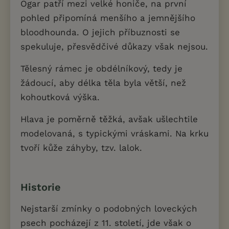
Ogar patří mezi velké honiče, na první
pohled připomíná menšího a jemnějšího
bloodhounda. O jejich příbuznosti se
spekuluje, přesvědčivé důkazy však nejsou.
Tělesný rámec je obdélníkový, tedy je
žádoucí, aby délka těla byla větší, než
kohoutková výška.
Hlava je poměrně těžká, avšak ušlechtile
modelovaná, s typickými vráskami. Na krku
tvoří kůže záhyby, tzv. lalok.
Historie
Nejstarší zmínky o podobných loveckých
psech pocházejí z 11. století, jde však o