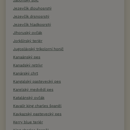
Japonský špic
Jezevčík dlouhosrstý
Jezevčík drsnosrstý
Jezevčík hladkosrstý
Jihoruský ovčák
Jorkšírský teriér
Jugoslávský trikolorní honič
Kanaánský pes
Kanadský retrívr
Kanárský chrt
Kangalský pastevecký pes
Karelský medvědí pes
Katalánský ovčák
Kavalír king charles španěl
Kavkazský pastevecký pes
Kerry blue teriér