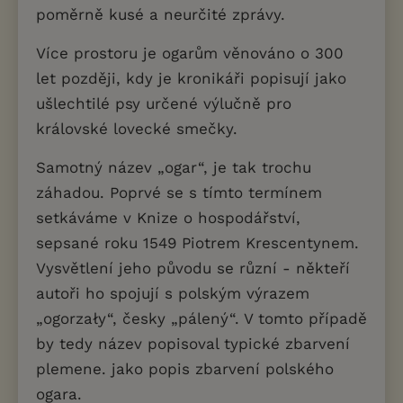
poměrně kusé a neurčité zprávy.
Více prostoru je ogarům věnováno o 300
let později, kdy je kronikáři popisují jako
ušlechtilé psy určené výlučně pro
královské lovecké smečky.
Samotný název „ogar“, je tak trochu
záhadou. Poprvé se s tímto termínem
setkáváme v Knize o hospodářství,
sepsané roku 1549 Piotrem Krescentynem.
Vysvětlení jeho původu se různí - někteří
autoři ho spojují s polským výrazem
„ogorzały“, česky „pálený“. V tomto případě
by tedy název popisoval typické zbarvení
plemene. jako popis zbarvení polského
ogara.