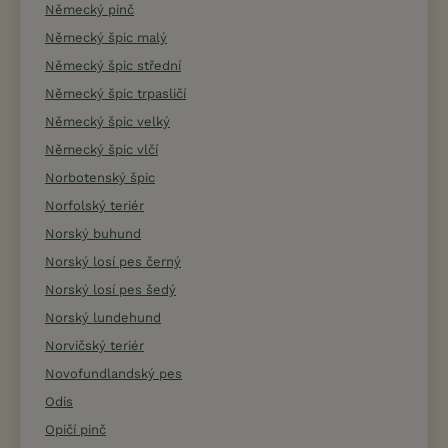
Německý pinč
Německý špic malý
Německý špic střední
Německý špic trpasličí
Německý špic velký
Německý špic vlčí
Norbotenský špic
Norfolský teriér
Norský buhund
Norský losí pes černý
Norský losí pes šedý
Norský lundehund
Norvičský teriér
Novofundlandský pes
Odis
Opičí pinč