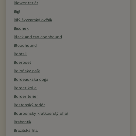
Biewer teriér
Bígl
Bílý švýcarský ovčák
Bišonek
Black and tan coonhound
Bloodhound
Bobtail
Boerboel
Boloňský psík
Bordeauxská doga
Border kolie
Border teriér
Bostonský teriér
Bourbonský krátkosrstý ohař
Brabantík
Brazilská fila