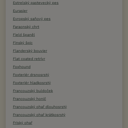
Estrelský pastevecký pes
Eurasier
Evropský saňový pes
Faraonský chrt
Field španěl
Finský špic
Flanderský bouvier
Flat coated retrívr
Foxhound
Foxteriér drsnosrstý
Foxteriér hladkosrstý
Francouzský buldoček
Francouzský honič
Francouzský ohař dlouhosrstý
Francouzský ohař krátkosrstý
Fríský ohař