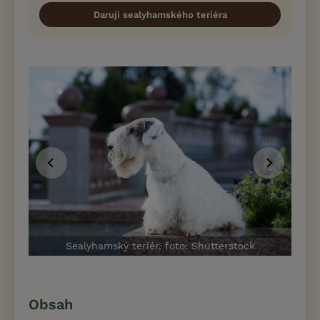
Daruji sealyhamského teriéra
Sealyhamský teriér, foto: Shutterstock
Obsah