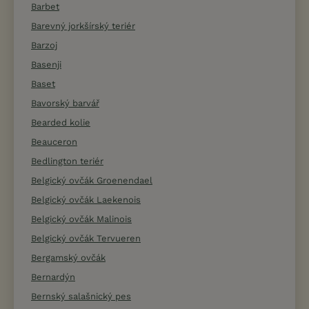
Barbet
Barevný jorkšírský teriér
Barzoj
Basenji
Baset
Bavorský barvář
Bearded kolie
Beauceron
Bedlington teriér
Belgický ovčák Groenendael
Belgický ovčák Laekenois
Belgický ovčák Malinois
Belgický ovčák Tervueren
Bergamský ovčák
Bernardýn
Bernský salašnický pes