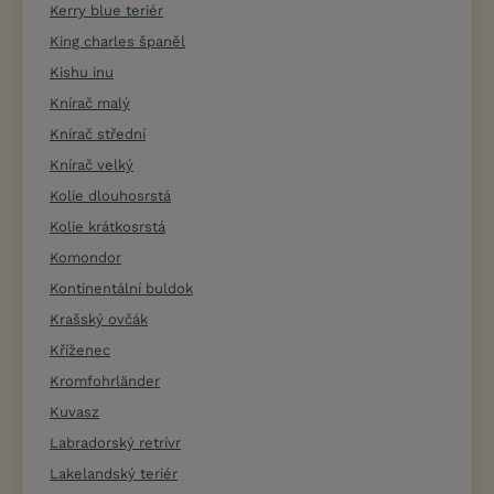
Kerry blue teriér
King charles španěl
Kishu inu
Knírač malý
Knírač střední
Knírač velký
Kolie dlouhosrstá
Kolie krátkosrstá
Komondor
Kontinentální buldok
Krašský ovčák
Kříženec
Kromfohrländer
Kuvasz
Labradorský retrívr
Lakelandský teriér