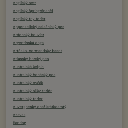
Anglický setr
Anglický špringršpaněl
Anglický toy teriér
Appenzellský salašnický pes
Ardenský bouvier
Argentinská doga
Artésko-normandský baset
Atlasský horský pes
Australská kelpie
Australský honácký pes
Australský ovčák
Australský silky teriér
Australský teriér
Auvergneský ohař krátkosrstý
Azavak
Bandog