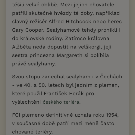
těšili velké oblibě. Mezi jejich chovatele
patřili skutečné hvězdy té doby, například
slavný režisér Alfred Hitchcock nebo herec
Gary Cooper. Sealyhamové tehdy pronikli i
do královské rodiny. Zatímco královna
Alžběta nedá dopustit na velškorgi, její
sestra princezna Margareth si oblíbila
právě sealyhamy.
Svou stopu zanechal sealyham i v Čechách
- ve 40. a 50. letech byl jedním z plemen,
které použil František Horák pro
vyšlechtění
.
českého teriéra
FCI plemeno definitivně uznala roku 1954,
v současné době patří mezi méně často
chované teriéry.