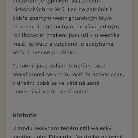
Sealyham je typickým zástupcem
nízkonohých teriérů. Lze ho zaměnit s
dobře známým
westhighlandským bílým
. Jednoduchým, ne však jediným,
teriérem
rozlišovacím znakem jsou uši - u westíka
malé, špičaté a vztyčené, u sealyhama
větší a nesené podél lící.
Podobně jako dalším teriérům, také
sealyhamovi se v minulosti zkracoval ocas,
v dnešní době se ve většině zemí
ponechává v přirozené délce.
Historie
U zrodu sealyham teriérů stál waleský
kapitán John Edwards . Ve druhé polovině