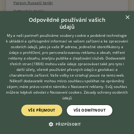
Parson Russell teriér
Patterdale teriér
×
Odpovědné používání vašich
Pekingský palácový psík
údajů
Perro de Presa Canario
My a naši partneři používáme soubory cookie a podobné technologie
Perro de Presa Mallorquin
k ukládání a zpřístupnění informací ve vašem zařízení a ke zpracování
Peruánský naháč
osobních údajů, jako je vaše IP adresa, jedinečné identifikátory a
údaje o prohlížení, pro personalizovanou reklamu a obsah, měření
Pikardský ohař dlouhosrstý
reklamy a obsahu, analýzu publika a zlepšování služeb.
Dodavatelé
Pikardský ovčák
třetích stran (1866)
mohou vaše údaje zpracovávat také pro tyto i
Hledáte zvířecího kamaráda?
další účely, včetně používání přesných údajů o geolokaci a
Plavý bretaňský baset
Zdarma vám poradí
charakteristik zařízení. Vaše volby se vztahují pouze na tento web.
VETERINÁŘ ONLINE
Podhalaňský ovčák
Někteří dodavatelé mohou místo souhlasu spoléhat na oprávněný
KONZULTOVAT S
zájem; máte právo vznést námitku v
Nastavení reklamy
. Svůj souhlas
Pointer
VETERINÁŘEM
můžete kdykoli odvolat v
Nastavení cookies
.
Zásady ochrany osobních
Polský chrt
údajů
Polský honič
VŠE PŘIJMOUT
VŠE ODMÍTNOUT
Polský nížinný ovčák
Polský ogar
PŘIZPŮSOBIT
Pomeranian