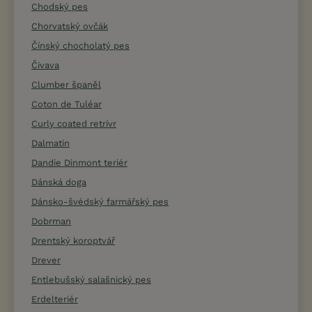
Chodský pes
Chorvatský ovčák
Čínský chocholatý pes
Čivava
Clumber španěl
Coton de Tuléar
Curly coated retrívr
Dalmatin
Dandie Dinmont teriér
Dánská doga
Dánsko-švédský farmářský pes
Dobrman
Drentský koroptvář
Drever
Entlebušský salašnický pes
Erdelteriér