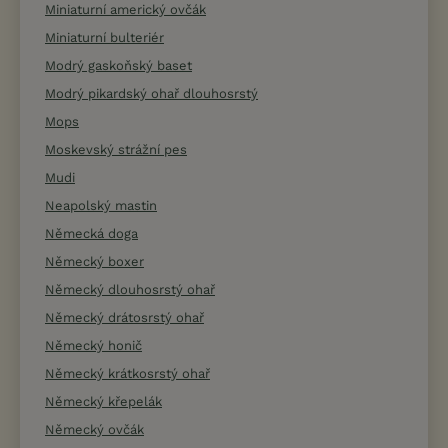
Miniaturní americký ovčák
Miniaturní bulteriér
Modrý gaskoňský baset
Modrý pikardský ohař dlouhosrstý
Mops
Moskevský strážní pes
Mudi
Neapolský mastin
Německá doga
Německý boxer
Německý dlouhosrstý ohař
Německý drátosrstý ohař
Německý honič
Německý krátkosrstý ohař
Německý křepelák
Německý ovčák