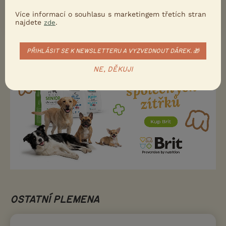
každodenní vyváženou krmnou dávku.
Více informací o souhlasu s marketingem třetích stran
najdete
.
zde
PŘIHLÁSIT SE K NEWSLETTERU A VYZVEDNOUT DÁREK. 🎁
NE, DĚKUJI
OSTATNÍ PLEMENA