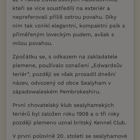
kteří se více soustředili na exteriér a
nepreferovali příliš ostrou povahu. Díky
nim tak vznikl elegantní, kompaktní psík s
přiměřeným loveckým pudem, avšak s
milou povahou.
Zpočátku se, s odkazem na zakladatele
plemene, používalo označení „Edwardsův
teriér“, později se však prosadil dnešní
název, odvozený od obce Sealyham v
západowaleském Pembrokeshiru.
První chovatelský klub sealyhamských
teriérů byl založen roku 1908 a o tři roky
později plemeno uznal britský Kennel Club.
V první polovině 20. století se sealyhamové