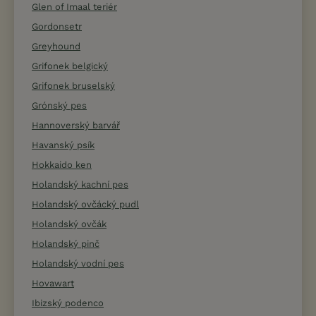
Glen of Imaal teriér
Gordonsetr
Greyhound
Grifonek belgický
Grifonek bruselský
Grónský pes
Hannoverský barvář
Havanský psík
Hokkaido ken
Holandský kachní pes
Holandský ovčácký pudl
Holandský ovčák
Holandský pinč
Holandský vodní pes
Hovawart
Ibizský podenco