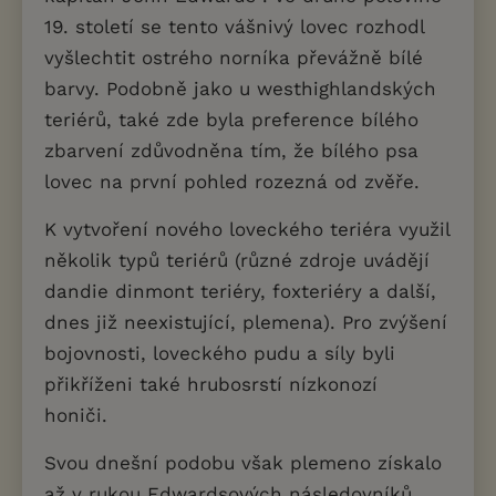
19. století se tento vášnivý lovec rozhodl
vyšlechtit ostrého norníka převážně bílé
barvy. Podobně jako u westhighlandských
teriérů, také zde byla preference bílého
zbarvení zdůvodněna tím, že bílého psa
lovec na první pohled rozezná od zvěře.
K vytvoření nového loveckého teriéra využil
několik typů teriérů (různé zdroje uvádějí
dandie dinmont teriéry, foxteriéry a další,
dnes již neexistující, plemena). Pro zvýšení
bojovnosti, loveckého pudu a síly byli
přikříženi také hrubosrstí nízkonozí
honiči.
Svou dnešní podobu však plemeno získalo
až v rukou Edwardsových následovníků,