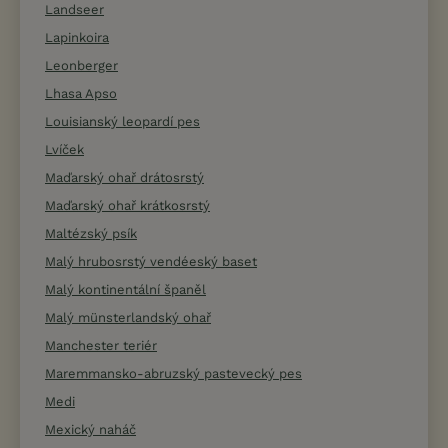
Landseer
Lapinkoira
Leonberger
Lhasa Apso
Louisianský leopardí pes
Lvíček
Maďarský ohař drátosrstý
Maďarský ohař krátkosrstý
Maltézský psík
Malý hrubosrstý vendéeský baset
Malý kontinentální španěl
Malý münsterlandský ohař
Manchester teriér
Maremmansko-abruzský pastevecký pes
Medi
Mexický naháč