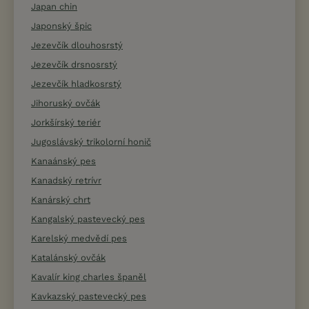
Japan chin
Japonský špic
Jezevčík dlouhosrstý
Jezevčík drsnosrstý
Jezevčík hladkosrstý
Jihoruský ovčák
Jorkšírský teriér
Jugoslávský trikolorní honič
Kanaánský pes
Kanadský retrívr
Kanárský chrt
Kangalský pastevecký pes
Karelský medvědí pes
Katalánský ovčák
Kavalír king charles španěl
Kavkazský pastevecký pes