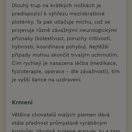
Dlouhý trup na krátkých nožkách je
predispozicí k výhřezu meziobratlové
ploténky. Ta pak utlačuje míchu, což se
projevuje různě závažnými neurologickými
příznaky (bolestivost, poruchy citlivosti,
hybnosti, koordinace pohybu). Nejtěžší
případy mohou skončit trvalým ochrnutím.
Čím rychleji je nasazena léčba (medikace,
fyzioterapie, operace - dle závažnosti), tím
je vyšší šance na uzdravení.
Krmení
Většina chovatelů malých plemen dává
stále přednost průmyslově vyráběným
krmivům. Vhodně zvolené granule, tu a tam