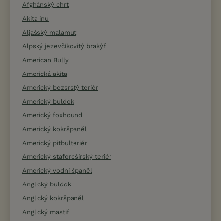
Afghánský chrt
Akita inu
Aljašský malamut
Alpský jezevčíkovitý brakýř
American Bully
Americká akita
Americký bezsrstý teriér
Americký buldok
Americký foxhound
Americký kokršpaněl
Americký pitbulteriér
Americký stafordšírský teriér
Americký vodní španěl
Anglický buldok
Anglický kokršpaněl
Anglický mastif