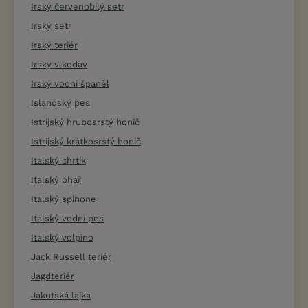
Irský červenobílý setr
Irský setr
Irský teriér
Irský vlkodav
Irský vodní španěl
Islandský pes
Istrijský hrubosrstý honič
Istrijský krátkosrstý honič
Italský chrtík
Italský ohař
Italský spinone
Italský vodní pes
Italský volpino
Jack Russell teriér
Jagdteriér
Jakutská lajka