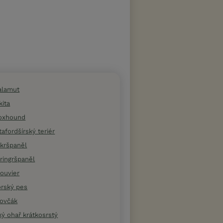
alamut
kita
foxhound
afordšírský teriér
okršpaněl
ringršpaněl
ouvier
orský pes
 ovčák
ý ohař krátkosrstý