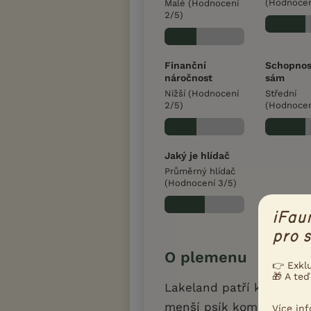
(Hodnocen
Malé (Hodnocení
2/5)
Finanční
Schopnos
náročnost
sám
Nižší (Hodnocení
Střední
2/5)
(Hodnocen
Jaký je hlídač
Průměrný hlídač
(Hodnocení 3/5)
iFau
pro s
O plemenu
👉 Exkl
🎁 A teď
Lakeland patří k méně 
menší psík kompaktní, do
Více in