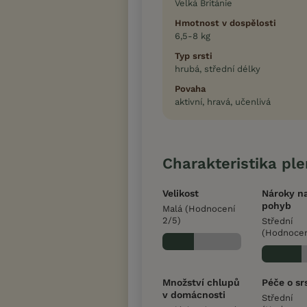
Velká Británie
Hmotnost v dospělosti
6,5-8 kg
Typ srsti
hrubá, střední délky
Povaha
aktivní, hravá, učenlivá
Charakteristika pl
Velikost
Nároky n
pohyb
Malá (Hodnocení
2/5)
Střední
(Hodnocen
Množství chlupů
Péče o sr
v domácnosti
Střední