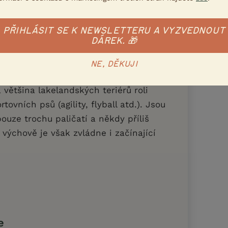
 hustá, hrubá srst s bohatou podsadou.
 trimováním, střihem se pouze doladí
PŘIHLÁSIT SE K NEWSLETTERU A VYZVEDNOUT
ohou. Z barev standard připouští
DÁREK. 🎁
m nebo bez, pšeničnou, červenošedou
NE, DĚKUJI
většina lakelandských teriérů roli
tovních psů (agility, flyball atd.). Jsou
 pouze trochu paličatí a někdy příliš
 výchově je však zvládne i začínající
e