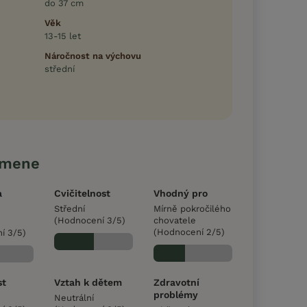
do 37 cm
Věk
13-15 let
Náročnost na výchovu
střední
emene
a
Cvičitelnost
Vhodný pro
Střední
Mírně pokročilého
(Hodnocení 3/5)
chovatele
(Hodnocení 2/5)
í 3/5)
st
Vztah k dětem
Zdravotní
problémy
Neutrální