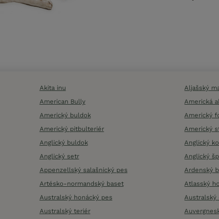
Akita inu
Aljašský m
American Bully
Americká a
Americký buldok
Americký 
Americký pitbulteriér
Americký st
Anglický buldok
Anglický k
Anglický setr
Anglický šp
Appenzellský salašnický pes
Ardenský b
Artésko-normandský baset
Atlasský h
Australský honácký pes
Australský
Australský teriér
Auvergnesk