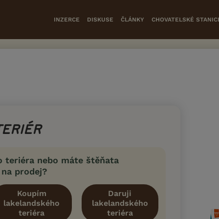
INZERCE
DISKUSE
ČLÁNKY
CHOVATELSKÉ STANIC
TERIÉR
o teriéra nebo máte štěňata
 na prodej?
Koupím
Daruji
lakelandského
lakelandského
teriéra
teriéra