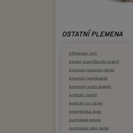
OSTATNÍ PLEMENA
Afghánský chrt
Alpský jezevčíkovitý brakýř
Americký bezsrstý teriér
Americký kokršpaněl
Americký vodní španěl
Anglický mastif
Anglický toy teriér
Argentinská doga
Australská kelpie
Australský silky teriér