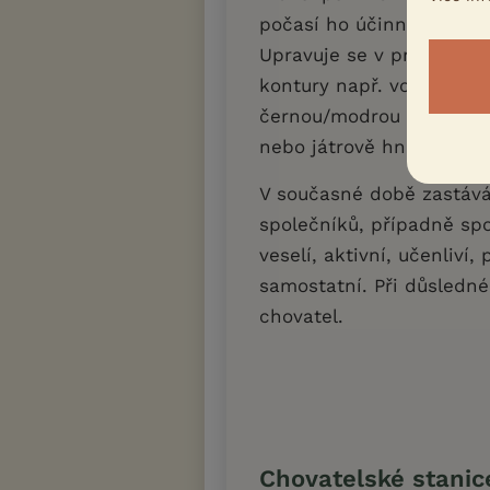
počasí ho účinně chrání
Upravuje se v první řadě
kontury např. vousu či n
černou/modrou s pálení
nebo játrově hnědou.
V současné době zastává 
společníků, případně spor
veselí, aktivní, učenliví,
samostatní. Při důsledné
chovatel.
Chovatelské stanic