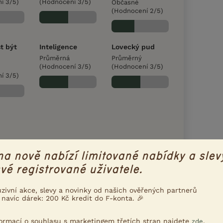
í 3/5)
(Hodnocení 3/5)
Občasné
(Hodnocení 2/5)
t být
Inteligence
Lovecký pud
Průměrná
Průměrný
(Hodnocení 3/5)
(Hodnocení 3/5)
í 3/5)
na nově nabízí limitované nabídky a slev
vé registrované uživatele.
uzivní akce, slevy a novinky od našich ověřených partnerů
 navíc dárek: 200 Kč kredit do F-konta. 🎉
známým vysokonohým teriérům. Je to
bře osvalené postavy. Proti nepřízni
formací o souhlasu s marketingem třetích stran najdete
.
zde