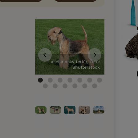
Lakelandský teriér, foto:
Lakelands
Shutterstock