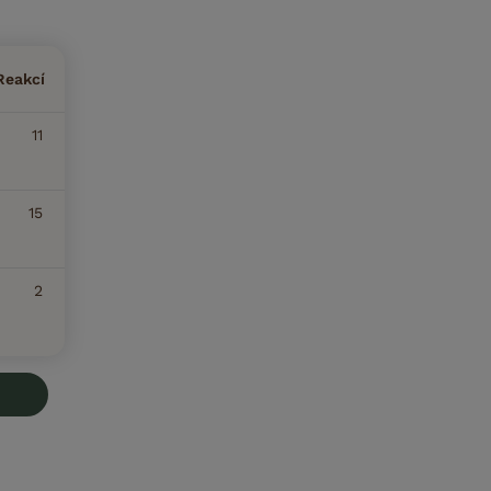
Reakcí
11
15
2