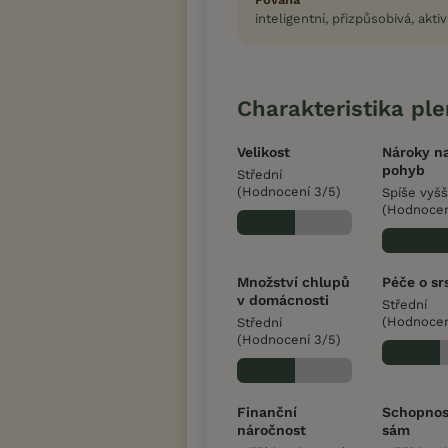
inteligentní, přizpůsobivá, aktiv
Charakteristika pl
Velikost
Nároky n
pohyb
Střední
(Hodnocení 3/5)
Spíše vyšš
(Hodnocen
Množství chlupů
Péče o sr
v domácnosti
Střední
(Hodnocen
Střední
(Hodnocení 3/5)
Finanční
Schopnos
náročnost
sám