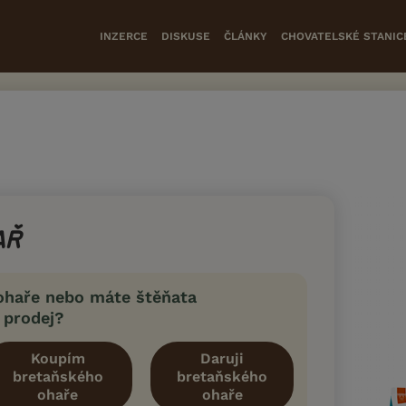
INZERCE
DISKUSE
ČLÁNKY
CHOVATELSKÉ STANIC
AŘ
ohaře nebo máte štěňata
 prodej?
Koupím
Daruji
bretaňského
bretaňského
ohaře
ohaře