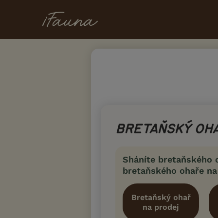
BRETAŇSKÝ OH
Sháníte bretaňského 
bretaňského ohaře na
Bretaňský ohař
na prodej