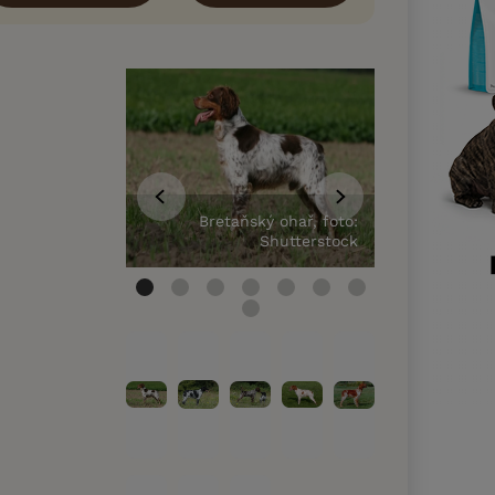
Bretaňský ohař, foto:
Bretaň
Shutterstock