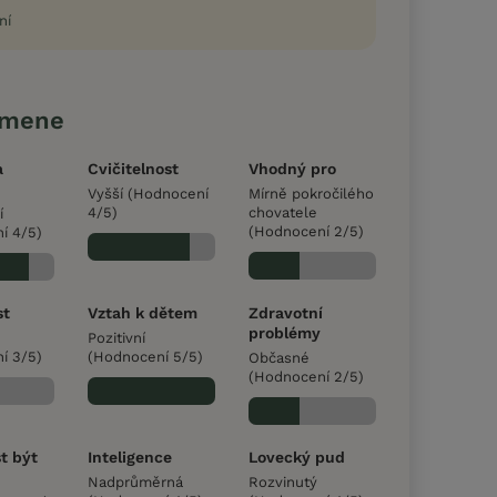
ní
emene
a
Cvičitelnost
Vhodný pro
Vyšší (Hodnocení
Mírně pokročilého
4/5)
chovatele
í
(Hodnocení 2/5)
í 4/5)
st
Vztah k dětem
Zdravotní
problémy
Pozitivní
í 3/5)
(Hodnocení 5/5)
Občasné
(Hodnocení 2/5)
t být
Inteligence
Lovecký pud
Nadprůměrná
Rozvinutý