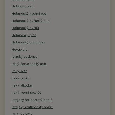
Hokkaido ken
Holandský kachní pes
Holandský ovčácký pudl
Holandský ovčák
Holandský pinč
Holandský vodní pes
Hovawart
Ibizský podenco
Irský červenobílý setr
Irský setr
Irský teriér
Irský vlkodav
Irský vodní španěl
Istrijský hrubosrstý honič
Istrijský krátkosrstý honič
Italský chrtík