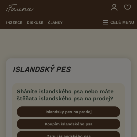
CELÉ MENU
INZERCE
DISKUSE
ČLÁNKY
ISLANDSKÝ PES
Sháníte islandského psa nebo máte
štěňata islandského psa na prodej?
Islandský pes na prodej
Koupím islandského psa
Daruji islandského psa