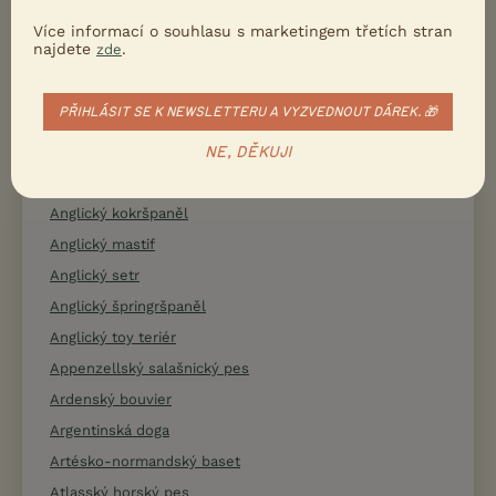
Americký foxhound
Více informací o souhlasu s marketingem třetích stran
najdete
.
zde
Americký kokršpaněl
Americký pitbulteriér
PŘIHLÁSIT SE K NEWSLETTERU A VYZVEDNOUT DÁREK. 🎁
Americký stafordšírský teriér
Americký vodní španěl
NE, DĚKUJI
Anglický buldok
Anglický kokršpaněl
Anglický mastif
Anglický setr
Anglický špringršpaněl
Anglický toy teriér
Appenzellský salašnický pes
Ardenský bouvier
Argentinská doga
Artésko-normandský baset
Atlasský horský pes