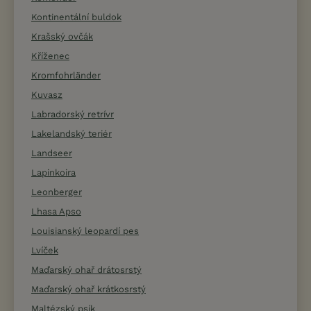
Kontinentální buldok
Krašský ovčák
Kříženec
Kromfohrländer
Kuvasz
Labradorský retrívr
Lakelandský teriér
Landseer
Lapinkoira
Leonberger
Lhasa Apso
Louisianský leopardí pes
Lvíček
Maďarský ohař drátosrstý
Maďarský ohař krátkosrstý
Maltézský psík