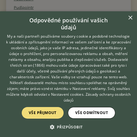
Pudlpointr
×
Puli
Odpovědné používání vašich
Pumi
údajů
Pyrenejský horský pes
My a naši partneři používáme soubory cookie a podobné technologie
Pyrenejský mastin
k ukládání a zpřístupnění informací ve vašem zařízení a ke zpracování
osobních údajů, jako je vaše IP adresa, jedinečné identifikátory a
Pyrenejský ovčák
údaje o prohlížení, pro personalizovanou reklamu a obsah, měření
Rafeiro do Alentejo
reklamy a obsahu, analýzu publika a zlepšování služeb.
Dodavatelé
třetích stran (1866)
mohou vaše údaje zpracovávat také pro tyto i
Hledáte zvířecího kamaráda?
Rakouský pinč
další účely, včetně používání přesných údajů o geolokaci a
Zdarma vám poradí
Rhodéský ridgeback
charakteristik zařízení. Vaše volby se vztahují pouze na tento web.
VETERINÁŘ ONLINE
Někteří dodavatelé mohou místo souhlasu spoléhat na oprávněný
Rotvajler
KONZULTOVAT S
zájem; máte právo vznést námitku v
Nastavení reklamy
. Svůj souhlas
VETERINÁŘEM
Rumunský mioritský ovčák
můžete kdykoli odvolat v
Nastavení cookies
.
Zásady ochrany osobních
údajů
Rumunský ovčák - Bukovina
Ruská barevná bolonka
VŠE PŘIJMOUT
VŠE ODMÍTNOUT
Ruský toy
PŘIZPŮSOBIT
Saarloosův vlčák
Saintgermainský ohař