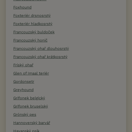
Foxhound
Foxteriér drsnosrstý
Foxteriér hladkosrstý
Francouzský buldoček
Francouzský honič
Francouzský ohař dlouhosrstý
Francouzský ohař krátkosrstý
Fríský ohař
Glen of Imaal teriér
Gordonsetr
Greyhound
Grifonek belgický
Grifonek bruselský
Grónský pes
Hannoverský barvář
Havanský psík