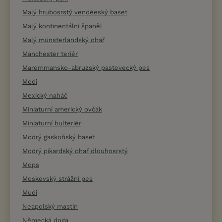
Malý hrubosrstý vendéeský baset
Malý kontinentální španěl
Malý münsterlandský ohař
Manchester teriér
Maremmansko-abruzský pastevecký pes
Medi
Mexický naháč
Miniaturní americký ovčák
Miniaturní bulteriér
Modrý gaskoňský baset
Modrý pikardský ohař dlouhosrstý
Mops
Moskevský strážní pes
Mudi
Neapolský mastin
Německá doga