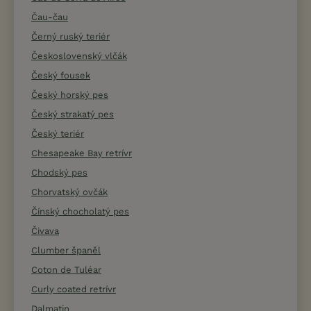
Čau-čau
Černý ruský teriér
Československý vlčák
Český fousek
Český horský pes
Český strakatý pes
Český teriér
Chesapeake Bay retrívr
Chodský pes
Chorvatský ovčák
Čínský chocholatý pes
Čivava
Clumber španěl
Coton de Tuléar
Curly coated retrívr
Dalmatin