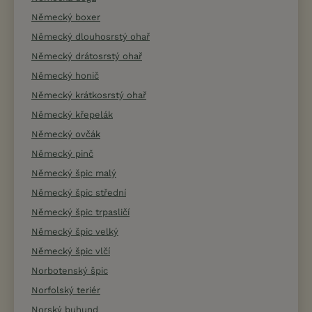
Německý boxer
Německý dlouhosrstý ohař
Německý drátosrstý ohař
Německý honič
Německý krátkosrstý ohař
Německý křepelák
Německý ovčák
Německý pinč
Německý špic malý
Německý špic střední
Německý špic trpasličí
Německý špic velký
Německý špic vlčí
Norbotenský špic
Norfolský teriér
Norský buhund