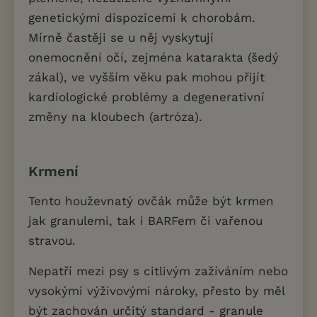
genetickými dispozicemi k chorobám.
Mírně častěji se u něj vyskytují
onemocnění očí, zejména katarakta (šedý
zákal), ve vyšším věku pak mohou přijít
kardiologické problémy a degenerativní
změny na kloubech (artróza).
Krmení
Tento houževnatý ovčák může být krmen
jak granulemi, tak i BARFem či vařenou
stravou.
Nepatří mezi psy s citlivým zažíváním nebo
vysokými výživovými nároky, přesto by měl
být zachován určitý standard - granule