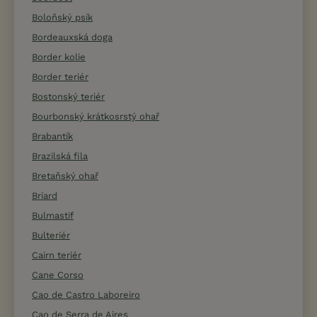
Boloňský psík
Bordeauxská doga
Border kolie
Border teriér
Bostonský teriér
Bourbonský krátkosrstý ohař
Brabantík
Brazilská fila
Bretaňský ohař
Briard
Bulmastif
Bulteriér
Cairn teriér
Cane Corso
Cao de Castro Laboreiro
Cao de Serra de Aires