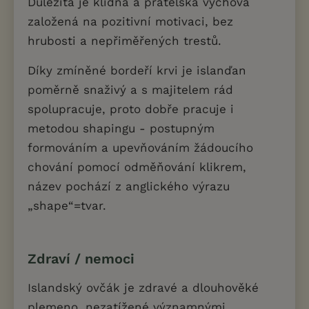
Důležitá je klidná a přátelská výchova
založená na pozitivní motivaci, bez
hrubosti a nepřiměřených trestů.
Díky zmíněné bordeří krvi je islanďan
poměrně snaživý a s majitelem rád
spolupracuje, proto dobře pracuje i
metodou shapingu - postupným
formováním a upevňováním žádoucího
chování pomocí odměňování klikrem,
název pochází z anglického výrazu
„shape“=tvar.
Zdraví / nemoci
Islandský ovčák je zdravé a dlouhověké
plemeno, nezatížené významnými