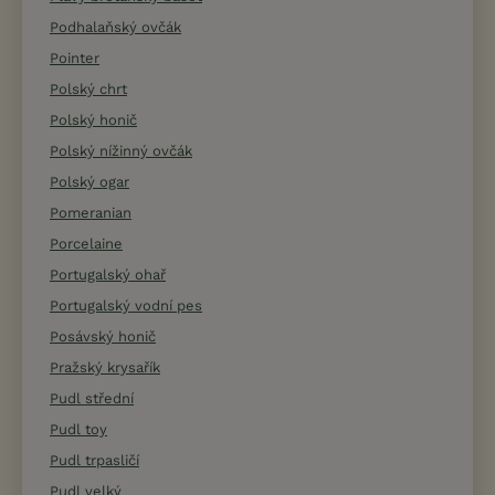
Podhalaňský ovčák
Pointer
Polský chrt
Polský honič
Polský nížinný ovčák
Polský ogar
Pomeranian
Porcelaine
Portugalský ohař
Portugalský vodní pes
Posávský honič
Pražský krysařík
Pudl střední
Pudl toy
Pudl trpasličí
Pudl velký