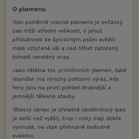
O plemenu
Toto poměrně vzácné plemeno je ovčácký
pes nižší střední velikosti, o jehož
příslušnosti ke špicovitým psům svědčí
malé vztyčené uši a nad hřbet zatočený,
bohatě osrstěný ocas.
Jako většina tzv. primitivních plemen, také
islanďan má výrazný pohlavní výraz, kdy
feny jsou na první pohled drobnější a
jemnější tělesné stavby.
Tělesný rámec je zřetelně obdélníkový (pes
je delší než vyšší), trup i nohy mají dobře
vyvinuté, ne však přehnaně mohutné
svalstvo.