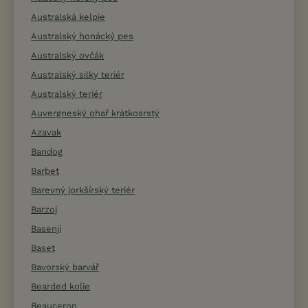
Australská kelpie
Australský honácký pes
Australský ovčák
Australský silky teriér
Australský teriér
Auvergneský ohař krátkosrstý
Azavak
Bandog
Barbet
Barevný jorkšírský teriér
Barzoj
Basenji
Baset
Bavorský barvář
Bearded kolie
Beauceron