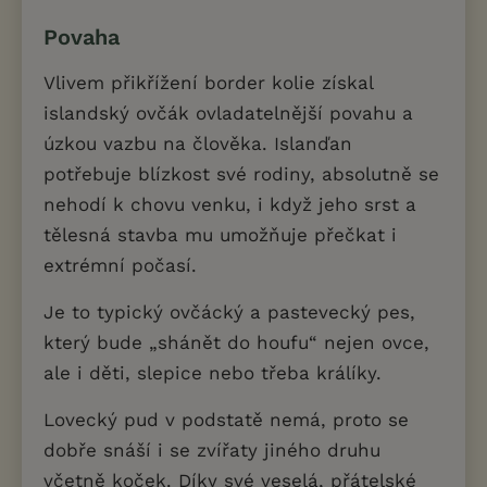
Povaha
Vlivem přikřížení border kolie získal
islandský ovčák ovladatelnější povahu a
úzkou vazbu na člověka. Islanďan
potřebuje blízkost své rodiny, absolutně se
nehodí k chovu venku, i když jeho srst a
tělesná stavba mu umožňuje přečkat i
extrémní počasí.
Je to typický ovčácký a pastevecký pes,
který bude „shánět do houfu“ nejen ovce,
ale i děti, slepice nebo třeba králíky.
Lovecký pud v podstatě nemá, proto se
dobře snáší i se zvířaty jiného druhu
včetně koček. Díky své veselá, přátelské