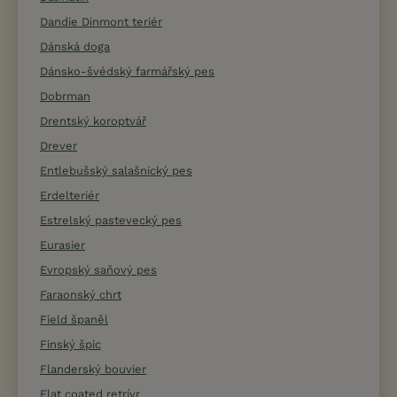
Dandie Dinmont teriér
Dánská doga
Dánsko-švédský farmářský pes
Dobrman
Drentský koroptvář
Drever
Entlebušský salašnický pes
Erdelteriér
Estrelský pastevecký pes
Eurasier
Evropský saňový pes
Faraonský chrt
Field španěl
Finský špic
Flanderský bouvier
Flat coated retrívr