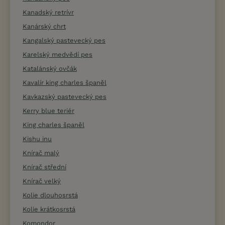
Kanadský retrívr
Kanárský chrt
Kangalský pastevecký pes
Karelský medvědí pes
Katalánský ovčák
Kavalír king charles španěl
Kavkazský pastevecký pes
Kerry blue teriér
King charles španěl
Kishu inu
Knírač malý
Knírač střední
Knírač velký
Kolie dlouhosrstá
Kolie krátkosrstá
Komondor