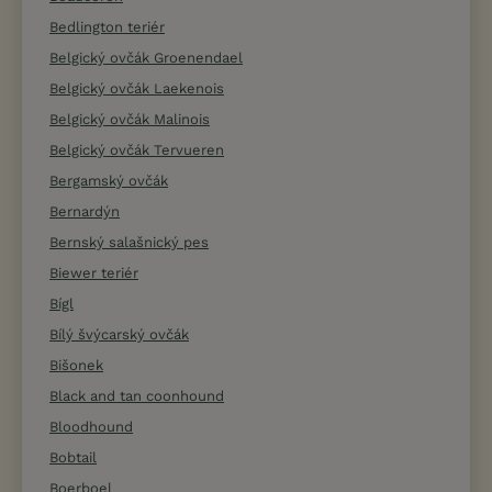
Bedlington teriér
Belgický ovčák Groenendael
Belgický ovčák Laekenois
Belgický ovčák Malinois
Belgický ovčák Tervueren
Bergamský ovčák
Bernardýn
Bernský salašnický pes
Biewer teriér
Bígl
Bílý švýcarský ovčák
Bišonek
Black and tan coonhound
Bloodhound
Bobtail
Boerboel