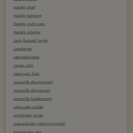
Italský ohař
Italský spinone
Italský vodní pes
Italský volpino
Jack Russell teriér
Jagdteriér
Jakutská lajka
Japan chin
Japonský špic
Jezevčík dlouhosrstý
Jezevčík drsnosrstý
Jezevčík hladkosrstý
Jihoruský ovčák
Jorkšírský teriér
Jugoslávský trikolorní honič
Kanaánský pes