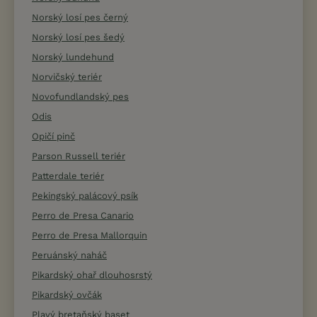
Norský losí pes černý
Norský losí pes šedý
Norský lundehund
Norvičský teriér
Novofundlandský pes
Odis
Opičí pinč
Parson Russell teriér
Patterdale teriér
Pekingský palácový psík
Perro de Presa Canario
Perro de Presa Mallorquin
Peruánský naháč
Pikardský ohař dlouhosrstý
Pikardský ovčák
Plavý bretaňský baset