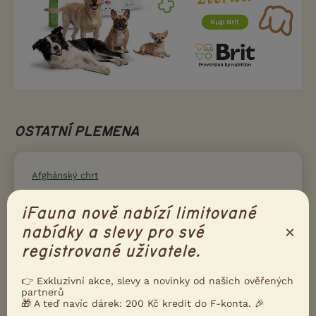
OSTATNÍ PLEMENA
Afghánský chrt
Akita inu
iFauna nově nabízí limitované
Aljašský malamut
×
nabídky a slevy pro své
Alpský jezevčíkovitý brakýř
registrované uživatele.
American Bully
Americká akita
👉 Exkluzivní akce, slevy a novinky od našich ověřených
partnerů
Americký bezsrstý teriér
🎁 A teď navíc dárek: 200 Kč kredit do F-konta. 🎉
Americký buldok