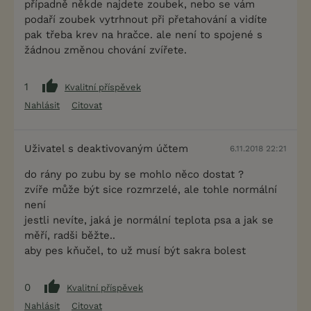
případně někde najdete zoubek, nebo se vám
podaří zoubek vytrhnout při přetahování a vidíte
pak třeba krev na hračce. ale není to spojené s
žádnou změnou chování zvířete.
1
Kvalitní příspěvek
Nahlásit
Citovat
Uživatel s deaktivovaným účtem
6.11.2018 22:21
do rány po zubu by se mohlo něco dostat ?
zvíře může být sice rozmrzelé, ale tohle normální
není
jestli nevíte, jaká je normální teplota psa a jak se
měří, radši běžte..
aby pes kňučel, to už musí být sakra bolest
0
Kvalitní příspěvek
Nahlásit
Citovat