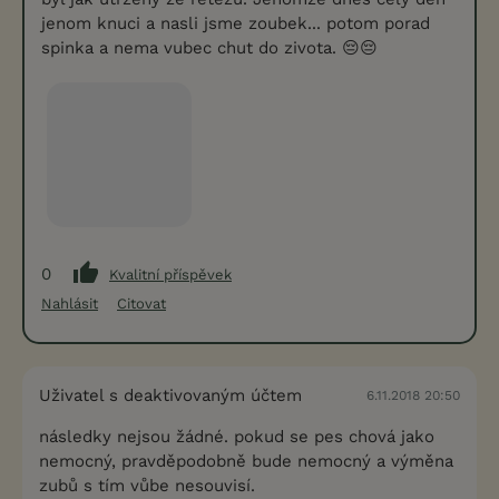
jenom knuci a nasli jsme zoubek... potom porad
spinka a nema vubec chut do zivota. 😔😔
0
Kvalitní příspěvek
Nahlásit
Citovat
Uživatel s deaktivovaným účtem
6.11.2018 20:50
následky nejsou žádné. pokud se pes chová jako
nemocný, pravděpodobně bude nemocný a výměna
zubů s tím vůbe nesouvisí.