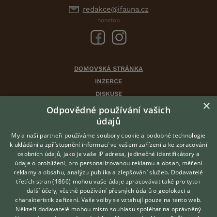
redakce@ifauna.cz
nonstop
DOMOVSKÁ STRÁNKA
INZERCE
DISKUSE
×
ČLÁNKY
Odpovědné používání vašich
CHOVATELSKÉ STANICE
údajů
ATLAS
My a naši partneři používáme soubory cookie a podobné technologie
VÝBĚR VHODNÉHO PLEMENE
k ukládání a zpřístupnění informací ve vašem zařízení a ke zpracování
osobních údajů, jako je vaše IP adresa, jedinečné identifikátory a
údaje o prohlížení, pro personalizovanou reklamu a obsah, měření
O nás
reklamy a obsahu, analýzu publika a zlepšování služeb.
Dodavatelé
třetích stran (1866)
mohou vaše údaje zpracovávat také pro tyto i
Kontakt
Hledáte zvířecího kamaráda?
další účely, včetně používání přesných údajů o geolokaci a
Zdarma vám poradí
Možnosti zvýraznění inzerátů
charakteristik zařízení. Vaše volby se vztahují pouze na tento web.
VETERINÁŘ ONLINE
Podmínky užití
Někteří dodavatelé mohou místo souhlasu spoléhat na oprávněný
KONZULTOVAT S