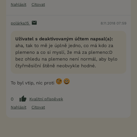
Nahlásit
Citovat
polárka.15
8.11.2018 07:59
Uživatel s deaktivovaným účtem napsal(a):
aha, tak to mě je úplně jedno, co má kdo za
plemeno a co si myslí, že má za plemeno:D
bez ohledu na plemeno není normál, aby bylo
čtyřměsíční štěně neobvykle hodné.
To byl vtip, nic proti
0
Kvalitní příspěvek
Nahlásit
Citovat