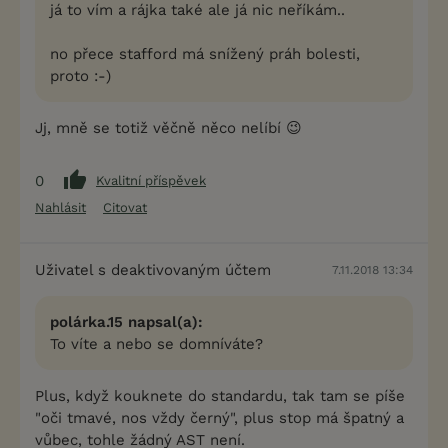
já to vím a rájka také ale já nic neříkám..
no přece stafford má snížený práh bolesti,
proto :-)
Jj, mně se totiž věčně něco nelíbí 😉
0
Kvalitní příspěvek
Nahlásit
Citovat
Uživatel s deaktivovaným účtem
7.11.2018 13:34
polárka.15 napsal(a):
To víte a nebo se domníváte?
Plus, když kouknete do standardu, tak tam se píše
"oči tmavé, nos vždy černý", plus stop má špatný a
vůbec, tohle žádný AST není.