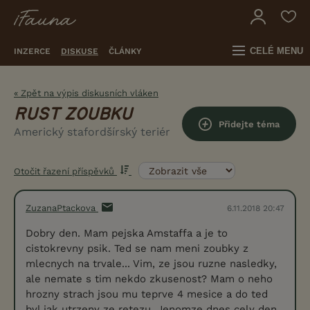
CELÉ MENU
INZERCE
DISKUSE
ČLÁNKY
« Zpět na výpis diskusních vláken
RUST ZOUBKU
Přidejte téma
Americký stafordšírský teriér
Otočit řazení příspěvků
ZuzanaPtackova
6.11.2018 20:47
Dobry den. Mam pejska Amstaffa a je to
cistokrevny psik. Ted se nam meni zoubky z
mlecnych na trvale... Vim, ze jsou ruzne nasledky,
ale nemate s tim nekdo zkusenost? Mam o neho
hrozny strach jsou mu teprve 4 mesice a do ted
byl jak utrzeny ze retezu. Jenomze dnes cely den