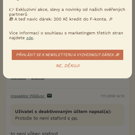
Uživatel s deaktivovaným účtem
7.11.2018 13:55
👉 Exkluzivní akce, slevy a novinky od našich ověřených
partnerů
🎁 A teď navíc dárek: 200 Kč kredit do F-konta. 🎉
polárka.15 napsal(a):
Dobrý argument, upřímně řečeno jsem si fotku
Více informací o souhlasu s marketingem třetích stran
ani neprohlížela.
najdete
.
zde
A to já dělám vždycky jako první
PŘIHLÁSIT SE K NEWSLETTERU A VYZVEDNOUT DÁREK. 🎁
NE, DĚKUJI
0
Kvalitní příspěvek
Nahlásit
Citovat
Inspektor Pišišvor
7.11.2018 14:10
Uživatel s deaktivovaným účtem napsal(a):
Protože to není staford s pp.
to není vůbec staford