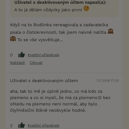
Uživatel s deaktivovaným účtem napsal(a):
A to já dělám vždycky jako první
Když na to Bodlinka nereagovala a zadavatelka
psala o čistokrevnosti, tak jsem naivně nalítla
To se vše vysvětluje...
0
Kvalitní příspěvek
Nahlásit
Citovat
Uživatel s deaktivovaným účtem
7.11.2018 17:01
aha, tak to mě je úplně jedno, co má kdo za
plemeno a co si myslí, že má za plemeno:D bez
ohledu na plemeno není normál, aby bylo
čtyřměsíční štěně neobvykle hodné.
2
Kvalitní příspěvek