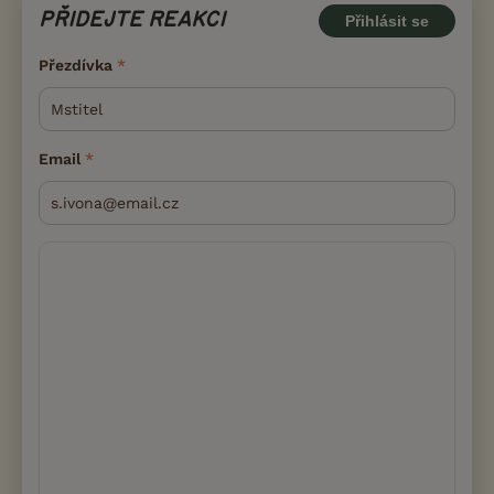
PŘIDEJTE REAKCI
Přihlásit se
Přezdívka
Email