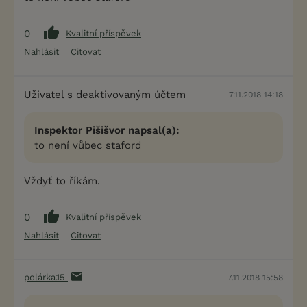
0
Kvalitní příspěvek
Nahlásit
Citovat
Uživatel s deaktivovaným účtem
7.11.2018 14:18
Inspektor Pišišvor napsal(a):
to není vůbec staford
Vždyť to říkám.
0
Kvalitní příspěvek
Nahlásit
Citovat
polárka.15
7.11.2018 15:58