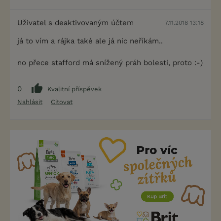
Uživatel s deaktivovaným účtem
7.11.2018 13:18
já to vím a rájka také ale já nic neříkám..
no přece stafford má snížený práh bolesti, proto :-)
0
Kvalitní příspěvek
Nahlásit
Citovat