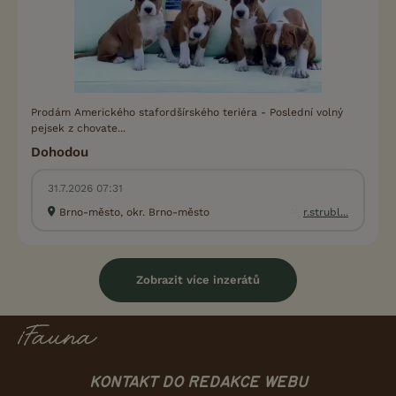
Prodám Amerického stafordšírského teriéra - Poslední volný
pejsek z chovate...
Dohodou
31.7.2026 07:31
Brno-město, okr. Brno-město
r.strubl...
Zobrazit více inzerátů
KONTAKT DO REDAKCE WEBU