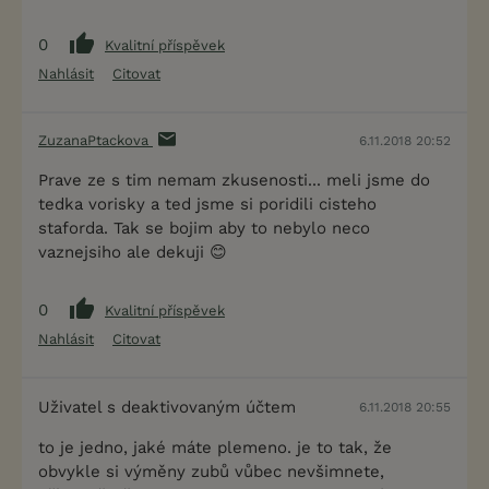
0
Kvalitní příspěvek
Nahlásit
Citovat
ZuzanaPtackova
6.11.2018 20:52
Prave ze s tim nemam zkusenosti... meli jsme do
tedka vorisky a ted jsme si poridili cisteho
staforda. Tak se bojim aby to nebylo neco
vaznejsiho ale dekuji 😊
0
Kvalitní příspěvek
Nahlásit
Citovat
Uživatel s deaktivovaným účtem
6.11.2018 20:55
to je jedno, jaké máte plemeno. je to tak, že
obvykle si výměny zubů vůbec nevšimnete,