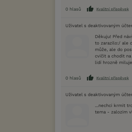
0
hlasů
Kvalitní příspěvek
Uživatel s deaktivovaným účt
Děkuju! Před náv
to zarazilo:/ ale 
může, ale do post
cvičit a chodit n
lidí hrozně miluj
0
hlasů
Kvalitní příspěvek
Uživatel s deaktivovaným účt
...nechci krmit tr
tema - zalozim vl