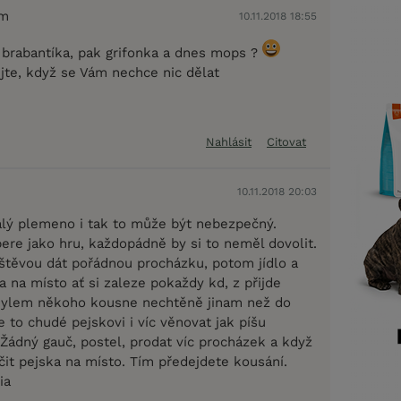
em
10.11.2018 18:55
 brabantíka, pak grifonka a dnes mops ?
te, když se Vám nechce nic dělat
Nahlásit
Citovat
10.11.2018 20:03
alý plemeno i tak to může být nebezpečný.
ere jako hru, každopádně by si to neměl dovolit.
štěvou dát pořádnou procházku, potom jídlo a
a na místo ať si zaleze pokaždy kd, z přijde
mylem někoho kousne nechtěně jinam než do
 to chudé pejskovi i víc věnovat jak píšu
. Žádný gauč, postel, prodat víc procházek a když
čit pejska na místo. Tím předejdete kousání.
ia