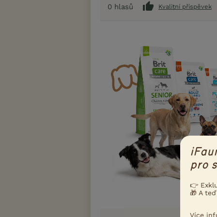
0
hlasů
Kvalitní příspěvek
iFau
pro s
👉 Exkl
🎁 A teď
Více in