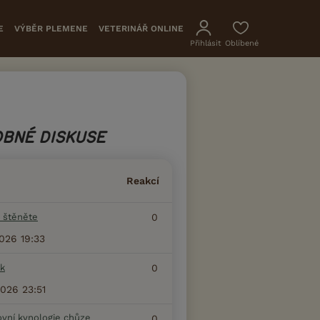
E
VÝBĚR PLEMENE
VETERINÁŘ ONLINE
Přihlásit
Oblíbené
BNÉ DISKUSE
Reakcí
 štěněte
0
2026 19:33
k
0
2026 23:51
ovní kynologie chůze
0