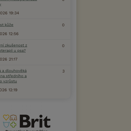
y
2026 19:34
ost kůže
0
2026 12:56
vní zkušenost z
0
terapii u psa?
2026 21:17
á a dlouhověká
3
na středního a
o vzrůstu
2026 12:19