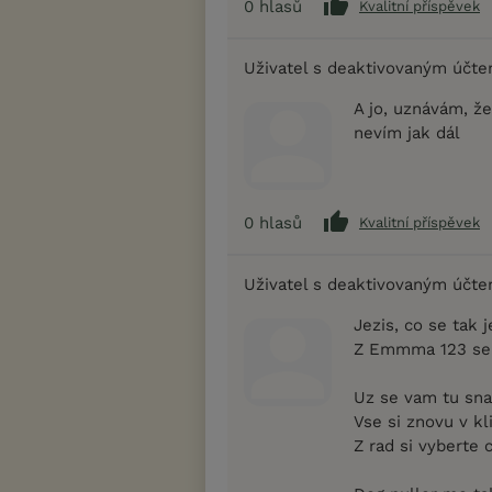
0
hlasů
Kvalitní příspěvek
Uživatel s deaktivovaným účt
A jo, uznávám, že
nevím jak dál
0
hlasů
Kvalitní příspěvek
Uživatel s deaktivovaným účt
Jezis, co se tak j
Z Emmma 123 se 
Uz se vam tu snaz
Vse si znovu v kl
Z rad si vyberte 