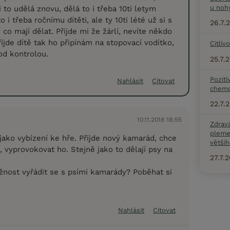
u noh
i to udělá znovu, dělá to i třeba 10ti letym
 i třeba ročnímu dítěti, ale ty 10ti lété už si s
26.7.
 co mají dělat. Přijde mi že žárlí, nevíte někdo
ijde dítě tak ho připínám na stopovací vodítko,
Citliv
od kontrolou.
25.7.
Poziti
Nahlásit
Citovat
chemo
22.7.
10.11.2018 18:55
Zdrav
pleme
 jako vybízení ke hře. Přijde nový kamarád, chce
většíh
 vyprovokovat ho. Stejně jako to dělají psy na
27.7.
nost vyřádit se s psími kamarády? Poběhat si
Nahlásit
Citovat