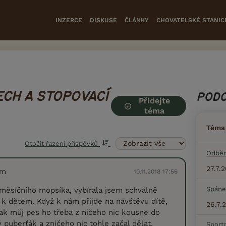
INZERCE
DISKUSE
ČLÁNKY
CHOVATELSKÉ STANIC
ECH A STOPOVACÍ
PODO
Přidejte
téma
Téma
Otočit řazení příspěvků
Odběr
27.7.
em
10.11.2018 17:56
Spáne
měsíčního mopsíka, vybírala jsem schválně
 dětem. Když k nám přijde na návštěvu dítě,
26.7.
ak můj pes ho třeba z ničeho nic kousne do
ý puberťák a zničeho nic tohle začal dělat,
Sport