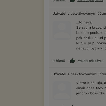
0
hlasů
Kvalitní příspěvek
Uživatel s deaktivovaným účt
...to neva.
Se svym brabanti
beznou poslusnost
pak deti. Pokud p
klidu), prip. pok
nenauci byt v kli
0
hlasů
Kvalitní příspěvek
Uživatel s deaktivovaným účt
Victoria děkuju, 
Jinak dnes tady b
jenom občas zkus