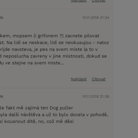
Nahlásit
Citovat
em
10.11.2018 21:34
kem, mopsem (i grifonem ?) zacnete pilovat
. Na lidi se neskace, lidi se neokusujou - natoz
rijde navsteva, je pes na svem miste (a to v
ud neposlucha zavreny v jine mistnosti, dokud se
du ve stejne na svem miste...
Nahlásit
Citovat
em
10.11.2018 21:38
ale fakt mě zajímá ten Dog puller
yla další návštěva a už to bylo docela v pohodě,
í kousnout dítě, no, což mě děsí