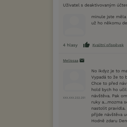
Uživatel s deaktivovaným účt
minule jste měla
už ho někomu dej
4
hlasy
Kvalitní příspěvek
Melissaa
No ikdyz je to m
Vypadá to že to b
Chce to před náv
hold bych ho učil
návštěva. Pak o
XXX.XXX.232.251
ruky a...mozma se
nastolit pravidla
přijde návštěva u
Hodně zdaru Den