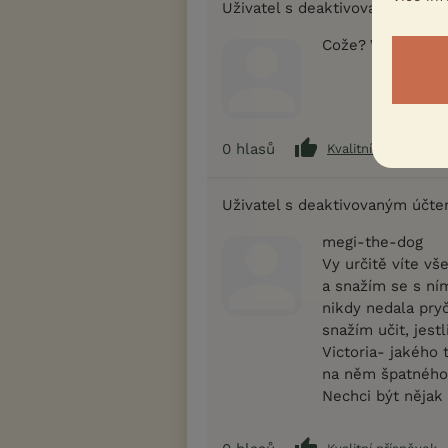
Uživatel s deaktivovaným účt
Cože? Vůbec nech
0
hlasů
Kvalitní příspěvek
Uživatel s deaktivovaným účt
megi-the-dog
Vy určitě víte vš
a snažím se s ní
nikdy nedala pryč
snažím učit, jestl
Victoria- jakého 
na něm špatného
Nechci být nějak 