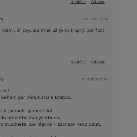
Nahlásit
Citovat
em
10.11.2018 21:41
 mám ,,3" psy, ale mně už je to trapný, ale fakt
Nahlásit
Citovat
em
10.11.2018 21:50
ezis!
behem par minut stane Brabos...
ila poradit spousta lidi.
idu proctete. Zamyslete se.
co zvladnete, ale hlavne - zacnete neco delat.