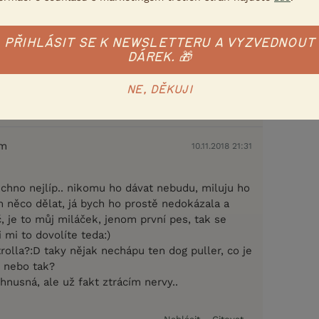
em
10.11.2018 21:15
ápu co tady píšete
PŘIHLÁSIT SE K NEWSLETTERU A VYZVEDNOUT
DÁREK. 🎁
NE, DĚKUJI
Nahlásit
Citovat
em
10.11.2018 21:31
echno nejlíp.. nikomu ho dávat nebudu, miluju ho
m něco dělat, já bych ho prostě nedokázala a
, je to můj miláček, jenom první pes, tak se
i mi to dovolíte teda:)
trolla?:D taky nějak nechápu ten dog puller, co je
 nebo tak?
hnusná, ale už fakt ztrácím nervy..