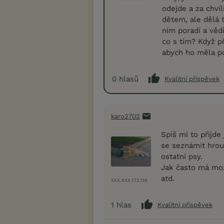
odejde a za chvíl
dětem, ale dělá to
ním poradí a vědí
co s tím? Když př
abych ho měla p
0
hlasů
Kvalitní příspěvek
karo2702
Spíš mi to přijde
se seznámit hrou,
ostatní psy.
Jak často má mož
atd.
XXX.XXX.172.116
1
hlas
Kvalitní příspěvek