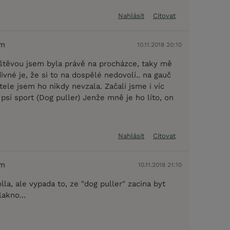
Nahlásit
Citovat
em
10.11.2018 20:10
štěvou jsem byla právě na procházce, taky mě
divné je, že si to na dospělé nedovolí.. na gauč
ele jsem ho nikdy nevzala. Začali jsme i víc
a psí sport (Dog puller) Jenže mně je ho líto, on
e
Nahlásit
Citovat
em
10.11.2018 21:10
olla, ale vypada to, ze "dog puller" zacina byt
akno...