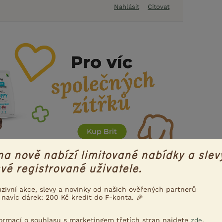
Nahlásit
Citovat
na nově nabízí limitované nabídky a slev
vé registrované uživatele.
uzivní akce, slevy a novinky od našich ověřených partnerů
 navíc dárek: 200 Kč kredit do F-konta. 🎉
formací o souhlasu s marketingem třetích stran najdete
.
zde