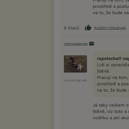
prostředí a post
na to, že bude s
5
hlasů
Kvalitní příspěvek
marcelaamax
rapotacka11 na
Lidi si zpravidl
štěně.
Pracují na tom,
XXX.XXX.189.249
prostředí a po
na to, že bude
Já taky celkem zí
štěně, viz toto 
vodítku a ani sk