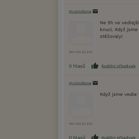
m.ronckova
Ne 5h ve vedlejš
knuci. Když jsme
stěžovaly!
XXX.XXX.53.235
0
hlasů
Kvalitní příspěvek
m.ronckova
Když jsme vedle 
XXX.XXX.53.235
0
hlasů
Kvalitní příspěvek