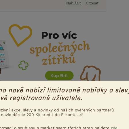
Nahlásit
Citovat
na nově nabízí limitované nabídky a slev
vé registrované uživatele.
uzivní akce, slevy a novinky od našich ověřených partnerů
 navíc dárek: 200 Kč kredit do F-konta. 🎉
formací o souhlasu s marketingem třetích stran najdete
.
zde