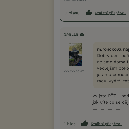
0
hlasů
Kvalitní příspěvek
GAELLE
m.ronckova nap
Dobrý den, poří
nejsme doma ta
vedlejším poko
XXX.XXX.55.67
jak mu pomoci 
radu. Vydrží to
vy jste PĚT !! ho
jak víte co se d
..........................
1
hlas
Kvalitní příspěvek