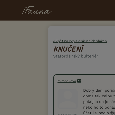
« Zpět na výpis diskusních vláken
KNUČENÍ
Stafordšírský bulteriér
m.ronckova
Dobrý den, poříd
doma tak celou t
pokoji a on je s
nebo ho to odnau
účet i 5 hodin 
XXX.XXX.53.235