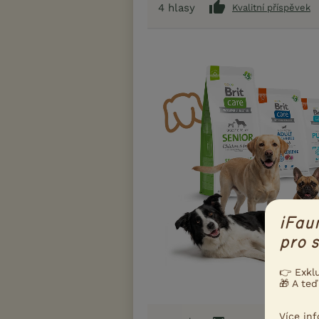
4
hlasy
Kvalitní příspěvek
iFau
pro s
👉 Exkl
🎁 A teď
Více in