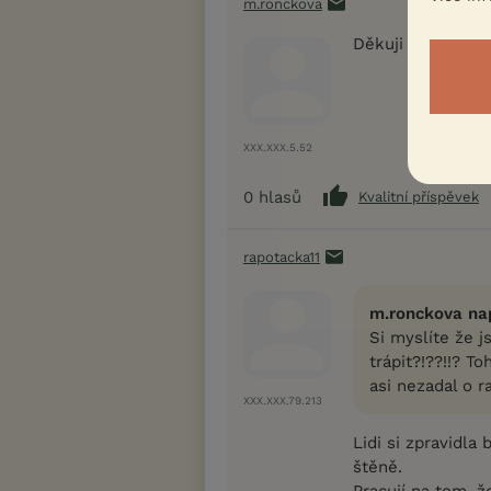
m.ronckova
Děkuji
XXX.XXX.5.52
0
hlasů
Kvalitní příspěvek
rapotacka11
m.ronckova nap
Si myslíte že 
trápit?!??!!? T
asi nezadal o r
XXX.XXX.79.213
Lidi si zpravidla 
štěně.
Pracují na tom, ž