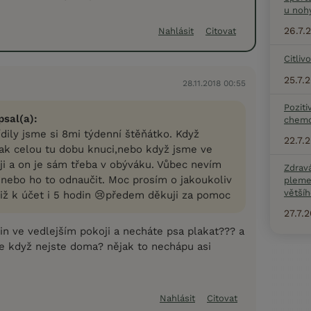
u noh
26.7.
Nahlásit
Citovat
Citliv
25.7.
28.11.2018 00:55
Poziti
sal(a):
chemo
dily jsme si 8mi týdenní štěňátko. Když
22.7.
k celou tu dobu knuci,nebo když jsme ve
ji a on je sám třeba v obýváku. Vůbec nevím
Zdrav
nebo ho to odnaučit. Moc prosím o jakoukoliv
pleme
většíh
tiž k účet i 5 hodin 😢předem děkuji za pomoc
27.7.
din ve vedlejším pokoji a necháte psa plakat??? a
ěje když nejste doma? nějak to nechápu asi
Nahlásit
Citovat