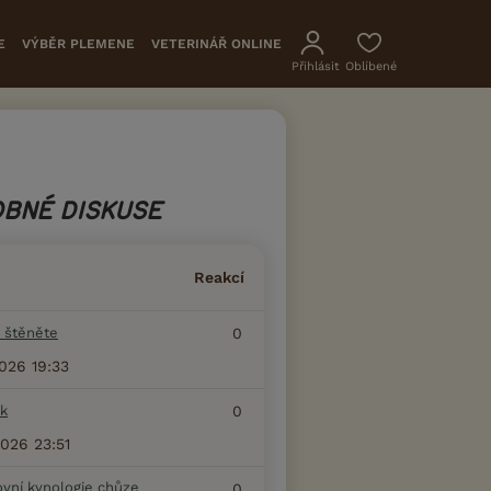
E
VÝBĚR PLEMENE
VETERINÁŘ ONLINE
Přihlásit
Oblíbené
BNÉ DISKUSE
Reakcí
 štěněte
0
2026 19:33
k
0
2026 23:51
ovní kynologie chůze
0