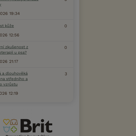
y
2026 19:34
ost kůže
0
2026 12:56
vní zkušenost z
0
terapii u psa?
2026 21:17
á a dlouhověká
3
na středního a
o vzrůstu
2026 12:19