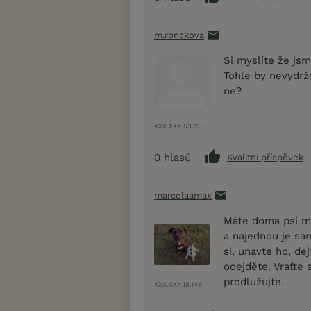
m.ronckova
Si myslíte že jsm
Tohle by nevydrže
ne?
XXX.XXX.53.235
0
hlasů
Kvalitní příspěvek
marcelaamax
Máte doma psí mi
a najednou je sa
si, unavte ho, de
odejděte. Vraťte
prodlužujte.
XXX.XXX.18.146