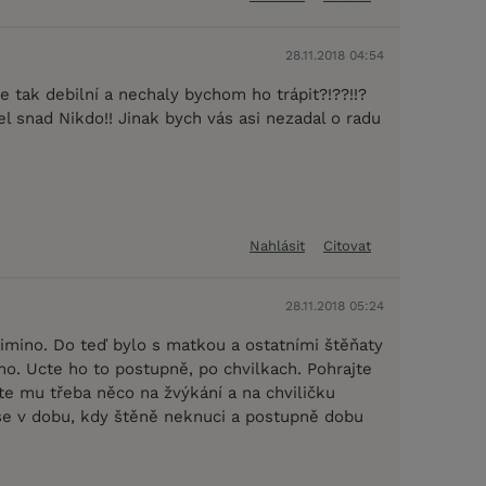
28.11.2018 04:54
e tak debilní a nechaly bychom ho trápit?!??!!?
l snad Nikdo!! Jinak bych vás asi nezadal o radu
Nahlásit
Citovat
28.11.2018 05:24
mino. Do teď bylo s matkou a ostatními štěňaty
mo. Ucte ho to postupně, po chvilkach. Pohrajte
jte mu třeba něco na žvýkání a na chviličku
 se v dobu, kdy štěně neknuci a postupně dobu