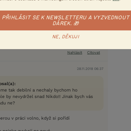
28.11.2018 06:00
PŘIHLÁSIT SE K NEWSLETTERU A VYZVEDNOUT
DÁREK. 🎁
NE, DĚKUJI
Nahlásit
Citovat
28.11.2018 06:37
sal(a):
jsme tak debilní a nechaly bychom ho
ohle by nevydržel snad Nikdo!! Jinak bych vás
adu ne?
berou v práci volno, když si pořídí
e pejska zvykají na nové