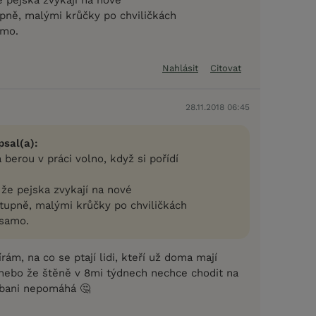
upně, malými krůčky po chviličkách
amo.
Nahlásit
Citovat
28.11.2018 06:45
psal(a):
a berou v práci volno, když si pořídí
 že pejska zvykají na nové
stupně, malými krůčky po chviličkách
 samo.
rám, na co se ptají lidi, kteří už doma mají
a nebo že štěně v 8mi týdnech nechce chodit na
ubani nepomáhá 🤔