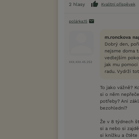
2
hlasy
Kvalitní příspěvek
polárka.15
m.ronckova nap
Dobrý den, poří
nejsme doma ta
vedlejším poko
XXX.XXX.45.253
jak mu pomoci 
radu. Vydrží to
To jako vážně? Kou
si o něm nepřečet
potřeby? Ani zákl
bezohlední?
Že v 8 týdnech 
si a nebo si zajd
si knížku a čtěte