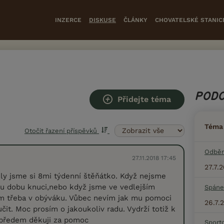
INZERCE
DISKUSE
ČLÁNKY
CHOVATELSKÉ STANIC
PODO
Přidejte téma
Téma
Otočit řazení příspěvků
Odběr
27.11.2018 17:45
27.7.
ily jsme si 8mi týdenní štěňátko. Když nejsme
u dobu knuci,nebo když jsme ve vedlejším
Spáne
ám třeba v obýváku. Vůbec nevím jak mu pomoci
26.7.
čit. Moc prosím o jakoukoliv radu. Vydrží totiž k
předem děkuji za pomoc
Sport