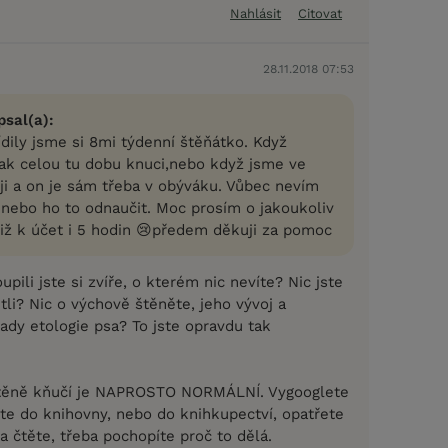
Nahlásit
Citovat
28.11.2018 07:53
sal(a):
dily jsme si 8mi týdenní štěňátko. Když
k celou tu dobu knuci,nebo když jsme ve
ji a on je sám třeba v obýváku. Vůbec nevím
nebo ho to odnaučit. Moc prosím o jakoukoliv
tiž k účet i 5 hodin 😢předem děkuji za pomoc
pili jste si zvíře, o kterém nic nevíte? Nic jste
li? Nic o výchově štěněte, jeho vývoj a
ady etologie psa? To jste opravdu tak
štěně kňučí je NAPROSTO NORMÁLNÍ. Vygooglete
ěte do knihovny, nebo do knihkupectví, opatřete
 a čtěte, třeba pochopíte proč to dělá.