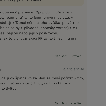
odobenina" plemene. Opravdoví vořeši se ani
aji plemenu( tyhle jsem právě myslela). A
odobají kříženci německého ovčáka (právě ti psi
reba shiba byla původně japonsky vorech) ale u
resi nejsou nebo jejich poskrovnu.
e jak to vidí vyznavači PP to fakt nevim a je mi
Nahlásit
Citovat
em
6.12.2018 22:40
jde jako špatná volba. Jen se musí počítat s tím,
odmínečně na celý život, i s tím stářím a
 aktivitou.
Nahlásit
Citovat