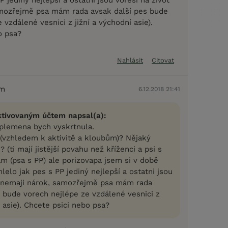
mozřejmě psa mám rada avsak další pes bude
 vzdálené vesnici z jižní a východní asie).
o psa?
Nahlásit
Citovat
em
6.12.2018 21:41
ktivovaným účtem napsal(a):
ě plemena bych vyskrtnula.
 (vzhledem k aktivitě a kloubům)? Nějaký
 (ti mají jistější povahu než kříženci a psi s
ám (psa s PP) ale porizovapa jsem si v době
elo jak pes s PP jediný nejlepší a ostatni jsou
t nemaji nárok, samozřejmě psa mám rada
s bude vorech nejlépe ze vzdálené vesnici z
í asie). Chcete psici nebo psa?