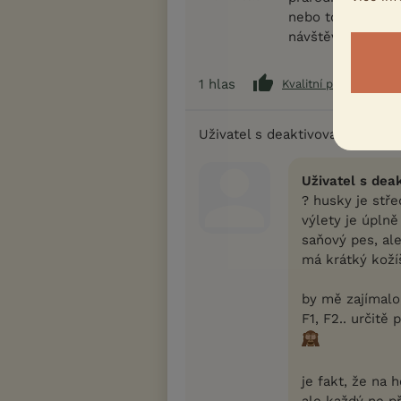
nebo to risknout
návštěvách)
1
hlas
Kvalitní příspěvek
Uživatel s deaktivovaným účt
Uživatel s dea
? husky je stře
výlety je úplně
saňový pes, ale
má krátký koží
by mě zajímalo
F1, F2.. určitě
je fakt, že na 
ale každý ne př