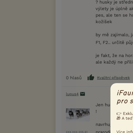
? husky je středn
výlety je úplně a
pes, ale ten se ho
kožíšek
by mě zajímalo, 
F1, F2.. určitě p
je fakt, že na ho
ale každý ne příl
0
hlasů
Kvalitní příspěvek
iFau
lupus4
pro s
Jen huskyho by 
!
👉 Exkl
🎁 A teď
navrhuju ACD (jen
prarodičů
)
Více in
XXX.XXX.205.61