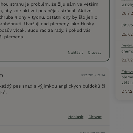
uhou stranu je problém, že žiju sám ve větším
u noh
, aby zde aktivní pes nějak strádal. Aktivní
26.7.
hruba 4 dny v týdnu, ostatní dny by šlo jen o
proběhnutí. Uvažuji nad plemeny jako Husky
Citliv
oosův vlčák. Budu rád za rady, i pokud vás
25.7.
ší plemena.
Poziti
chemo
Nahlásit
Citovat
22.7.
Zdrav
em
6.12.2018 21:14
pleme
většíh
aždý pes snad s výjimkou anglických buldoků či
27.7.
ků.
Nahlásit
Citovat