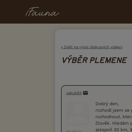
« Zpět na výpis diskusních vláken
VÝBĚR PLEMENE
Jakub93
Dobrý den,
rozhodl jsem se 
rozhodnout, kter
člověk. Hledám ps
alespoň 30 km, š
XXX.XXX.3.1