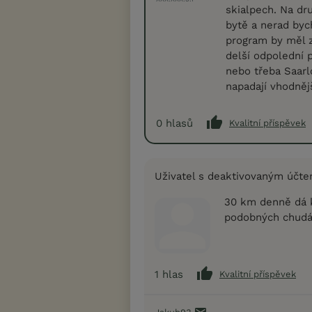
skialpech. Na dr
bytě a nerad bych
program by měl z
delší odpolední 
nebo třeba Saarl
napadají vhodněj
0
hlasů
Kvalitní příspěvek
Uživatel s deaktivovaným účt
30 km denně dá k
podobných chudá
1
hlas
Kvalitní příspěvek