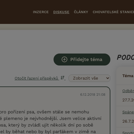
INZERCE
DISKUSE
ČLÁNKY
CHOVATELSKÉ STANIC
PODO
Přidejte téma
Téma
Otočit řazení příspěvků
Odběr
6.12.2018 21:08
27.7.
pro pořízení psa, ovšem stále se nemohu
Spáne
é plemeno je nejvhodnější. Jsem velice aktivní
26.7.
a, který by zvládl ujít několik dní po sobě
el by běhat nebo by byl parťákem v zimě na
Sport