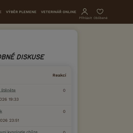
E
VÝBĚR PLEMENE
VETERINÁŘ ONLINE
Přihlásit
Oblíbené
BNÉ DISKUSE
Reakcí
 štěněte
0
2026 19:33
k
0
2026 23:51
ovní kynologie chůze
0