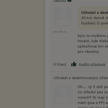
Jakub93
Uživatel s dea
30 km denně dá
buldoků či po
XXX.XXX.3.1
bylo to myšleno j
horách, kde třeb
upřesňoval tím s
pro všechny.
0
hlasů
Kvalitní příspěvek
Uživatel s deaktivovaným účt
Oh..... ty 2 dvě 
Co střední pes (
vorech? (ti mají j
mám (psa s PP) a
mlelo jak pes s P