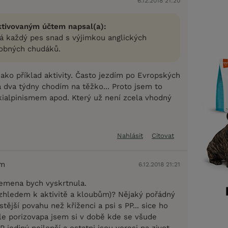
6.12.2018 21:20
ktivovaným účtem napsal(a):
 každý pes snad s výjimkou anglických
dobných chudáků.
ako příklad aktivity. Často jezdím po Evropských
a dva týdny chodím na těžko... Proto jsem to
kialpinismem apod. Který už není zcela vhodný
Nahlásit
Citovat
em
6.12.2018 21:21
plemena bych vyskrtnula.
vzhledem k aktivitě a kloubům)? Nějaký pořádný
istější povahu než kříženci a psi s PP... sice ho
le porizovapa jsem si v době kde se všude
P jediný nejlepší a ostatni jsou voresi na zivot