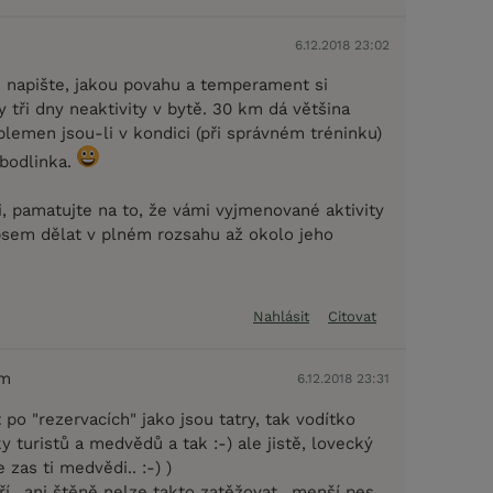
6.12.2018 23:02
tě napište, jakou povahu a temperament si
y tři dny neaktivity v bytě. 30 km dá většina
lemen jsou-li v kondici (při správném tréninku)
 bodlinka.
i, pamatujte na to, že vámi vyjmenované aktivity
sem dělat v plném rozsahu až okolo jeho
Nahlásit
Citovat
em
6.12.2018 23:31
t po "rezervacích" jako jsou tatry, tak vodítko
y turistů a medvědů a tak :-) ale jistě, lovecký
 zas ti medvědi.. :-) )
í.. ani štěně nelze takto zatěžovat.. menší pes