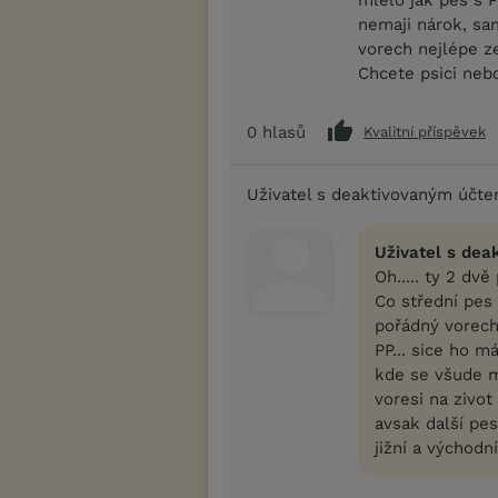
nemaji nárok, sa
vorech nejlépe ze
Chcete psici neb
0
hlasů
Kvalitní příspěvek
Uživatel s deaktivovaným účt
Uživatel s dea
Oh..... ty 2 dv
Co střední pes
pořádný vorech?
PP... sice ho m
kde se všude ml
voresi na zivo
avsak další pe
jižní a východn