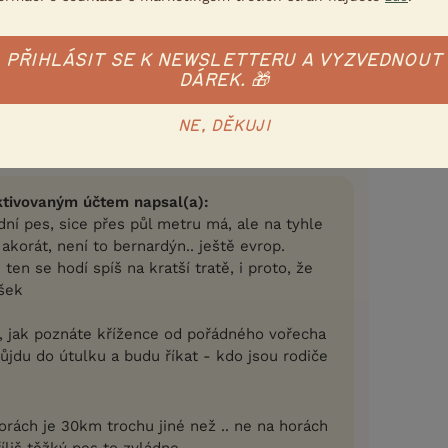
 a UČP z útulku (vyzkoušet na pár venčících
PŘIHLÁSIT SE K NEWSLETTERU A VYZVEDNOUT
DÁREK. 🎁
Nahlásit
Citovat
NE, DĚKUJI
em
6.12.2018 22:37
ktivovaným účtem napsal(a):
dní pes, sice přes půl metru má, ale na tyhle
 akorát, není to bernardýn.. ještě evrop.
 ten se hodí spíš na kratší tratě, i proto, že
šek
, jak poznáte křížence od pořádného vořecha
 půjdu do útulku a budu říkat - kdo jsou rodiče
horách je 30km trochu jiné než .. ne na horách
íliš těžký pes to zvládne