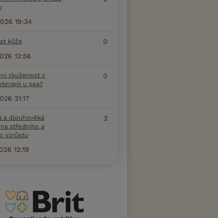
y
2026 19:34
ost kůže
0
2026 12:56
vní zkušenost z
0
terapii u psa?
2026 21:17
á a dlouhověká
3
na středního a
o vzrůstu
2026 12:19