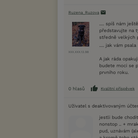
Ruzena_Ruzova
.... spíš nám ješ
představujte na t
středně velkých p
.... jak vám psala
XXX.XXX.13.98
A jak ráda opakuj
budete moci se p
prvního roku.
0
hlasů
Kvalitní příspěvek
Uživatel s deaktivovaným účt
jestli bude chodi
nonstop .. + mrak
pud, uznávám (ale
a kromě toho stář