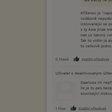
Kříženec je "nap
vzdáleně nepodob
izolovanejsi se p
z ty Asie jinak t
nas uz takový vo
Tak to vidím já al
to celkově jedno.
0
hlasů
Kvalitní příspěvek
Uživatel s deaktivovaným účt
Saarloos mi nepři
že je to pes bezp
související nízkou
1
hlas
Kvalitní příspěvek