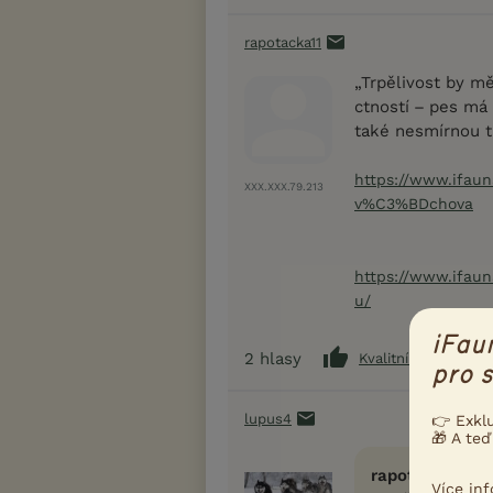
rapotacka11
„Trpělivost by m
ctností – pes má
také nesmírnou t
https://www.ifa
XXX.XXX.79.213
v%C3%BDchova
https://www.ifaun
u/
iFau
2
hlasy
Kvalitní příspěvek
pro s
lupus4
👉 Exkl
🎁 A teď
rapotacka11 na
Více in