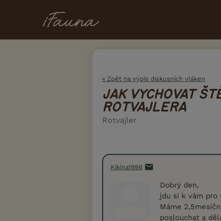
« Zpět na výpis diskusních vláken
JAK VYCHOVAT ŠT
ROTVAJLERA
Rotvajler
Kikina1998
Dobrý den,
jdu si k vám pro 
Máme 2,5mesíční
poslouchat a dělá