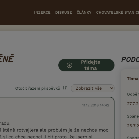
INZERCE
DISKUSE
ČLÁNKY
CHOVATELSKÉ STANIC
ĚNĚ
PODO
Přidejte
téma
Téma
Otočit řazení příspěvků
Odběr
27.7.
11.12.2018 14:42
Spáne
radu.
26.7.
 štěně rotvajlera ale problém je že nechce moc
 si co chce nechci jí bít,proto ,že jsem si
Sport