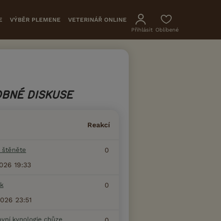
E
VÝBĚR PLEMENE
VETERINÁŘ ONLINE
Přihlásit
Oblíbené
BNÉ DISKUSE
Reakcí
 štěněte
0
2026 19:33
k
0
2026 23:51
ovní kynologie chůze
0