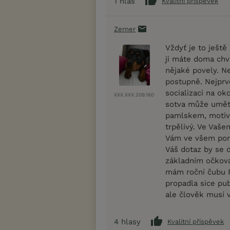
1
hlas
Kvalitní příspěvek
Zerner
Vždyť je to ješt
ji máte doma chvi
nějaké povely. N
postupně. Nejprv
socializaci na ok
XXX.XXX.209.160
sotva může umět..
pamlskem, motivu
trpělivý. Ve Vaše
Vám ve všem pora
Váš dotaz by se d
základním očková
mám roční čubu R
propadla sice pub
ale člověk musí v
4
hlasy
Kvalitní příspěvek