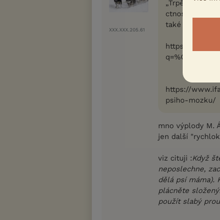
„Trpělivost by
ctností – pes 
také nesmírnou
XXX.XXX.205.61
https://www.if
q=%C5%A1t%C
https://www.ifa
psiho-mozku/
mno výplody M. Á
jen další "rychlo
viz cituji :
Když št
neposlechne, zac
dělá psí máma). 
plácněte složený
použít slabý prou