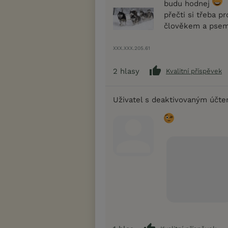
budu hodnej
přečti si třeba 
člověkem a pse
XXX.XXX.205.61
2
hlasy
Kvalitní příspěvek
Uživatel s deaktivovaným účt