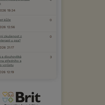
y
2026 19:34
ost kůže
0
2026 12:56
vní zkušenost z
0
terapii u psa?
2026 21:17
á a dlouhověká
3
na středního a
o vzrůstu
2026 12:19