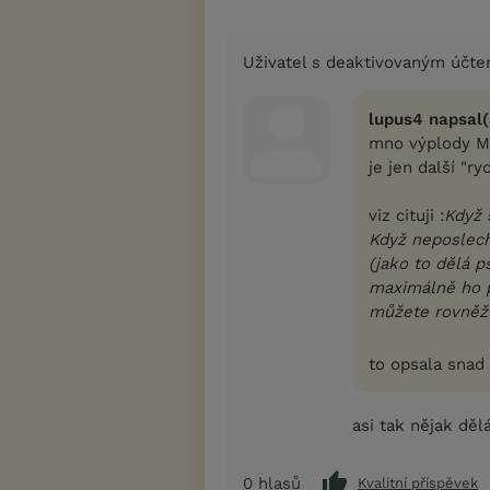
Uživatel s deaktivovaným účt
lupus4 napsal(
mno výplody M.
je jen další "r
viz cituji :
Když 
Když neposlech
(jako to dělá 
maximálně ho p
můžete rovněž 
to opsala snad 
asi tak nějak dě
0
hlasů
Kvalitní příspěvek