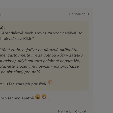
em
11.12.2018 20:19
a):
 Árendášové bych zrovna za vzor nedával, to
ychlokvaška z Kikin"
štěně zlobí, nejdříve ho důrazně okřikněte.
ne, zacloumejte jím za volnou kůži v zátylku
psí máma). Když ani toto pokárání nepomůže,
lácněte složenými novinami (na procházce
použít slabý proutek).
z 50 let starejch příruček
lám všechno špatně
..
Nahlásit
Citovat