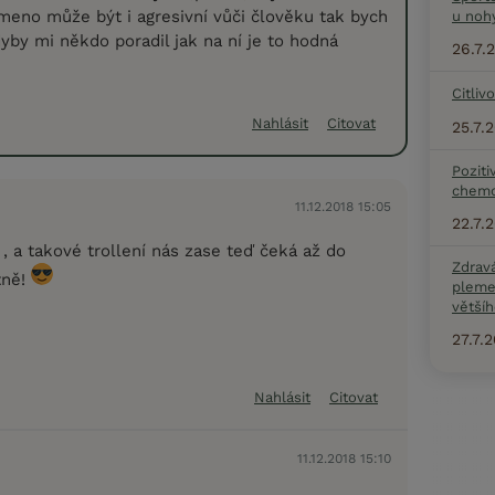
emeno může být i agresivní vůči člověku tak bych
u noh
yby mi někdo poradil jak na ní je to hodná
26.7.
Citliv
Nahlásit
Citovat
25.7.
Poziti
chemo
11.12.2018 15:05
22.7.
, a takové trollení nás zase teď čeká až do
Zdrav
tně!
pleme
většíh
27.7.
Nahlásit
Citovat
11.12.2018 15:10