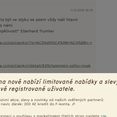
11.12.2018 19:19
ěla být ve styku se psem vždy naší hlavní
 s námi
rpělivost!“ Eberhard Trumler
una.cz/psi/clanky/r?q=%C5%A1t%C4%9Bn%C4%9B+-+
a.cz/psi/clanky/r/detail/8315/tajemstvi-psiho-mozk
na nově nabízí limitované nabídky a slev
Nahlásit
Citovat
vé registrované uživatele.
11.12.2018 19:46
uzivní akce, slevy a novinky od našich ověřených partnerů
 navíc dárek: 200 Kč kredit do F-konta. 🎉
psal(a):
formací o souhlasu s marketingem třetích stran najdete
.
zde