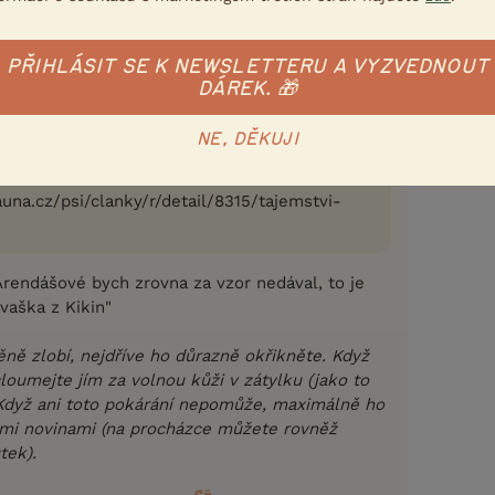
 měla být ve styku se psem vždy naší hlavní
má s námi
 trpělivost!“ Eberhard Trumler
PŘIHLÁSIT SE K NEWSLETTERU A VYZVEDNOUT
DÁREK. 🎁
auna.cz/psi/clanky/r?
4%9Bn%C4%9B+-+v%C3%BDchova
NE, DĚKUJI
una.cz/psi/clanky/r/detail/8315/tajemstvi-
rendášové bych zrovna za vzor nedával, to je
kvaška z Kikin"
ěně zlobí, nejdříve ho důrazně okřikněte. Když
loumejte jím za volnou kůži v zátylku (jako to
Když ani toto pokárání nepomůže, maximálně ho
mi novinami (na procházce můžete rovněž
tek).