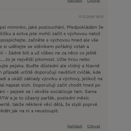
Nahlásit
Citovat
11.12.2018 19:01
ě psí miminko, jaké poslouchání. Předpokládám že
ličku a sotva jste mohli začít s výchovou natož
epospíchejte, začněte s výchovou hned ale vše
e si udělejte se stěníkem pořádný vztah a
olí - žádné bití a už vůbec ne za něco co ještě
...to je největší pitomost. Učte hrou nebo
jte pejska. Buďte důslední ale vlídný a hlavně
m případě určitě doporučuji navštívit cvičák, kde
dí a ukáží základy výcviku a výchovy, jelikož na
al napsat sloh. Doporučuji začít chodit hned po
ní - pejsek se i skvěle socializuje tam. Sama
TW a je to úžasný parťák, poslední měsíc
ertě, takže některé věci dělá, že slyší poprvé
ědět jak na ní a neustoupit.
Nahlásit
Citovat