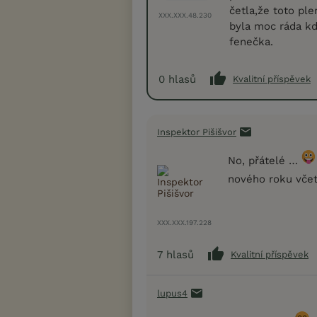
četla,že toto pl
XXX.XXX.48.230
byla moc ráda kd
fenečka.
0
hlasů
Kvalitní příspěvek
Inspektor Pišišvor
No, přátelé …
nového roku vče
XXX.XXX.197.228
7
hlasů
Kvalitní příspěvek
lupus4