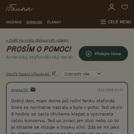
CELÉ MENU
INZERCE
DISKUSE
ČLÁNKY
« Zpět na výpis diskusních vláken
PROSÍM O POMOC!
Přidejte téma
Americký stafordšírský teriér
Otočit řazení příspěvků
Angee23
12.12.2018 21:17
Dobrý den, mam doma půl roční fenku staforda.
Dnes se normalne nazrala a byla v poho. Ted okolo
8 hodiny se zacla chvilema klepat a vyzvracela
celou konzervu. Ted uz zvraci jen zluc nebo co to
je strasne se olizuje a trosku slini. Zdá se mi jako
by chtela neco vyzvracet ale prijde mi ze nic v