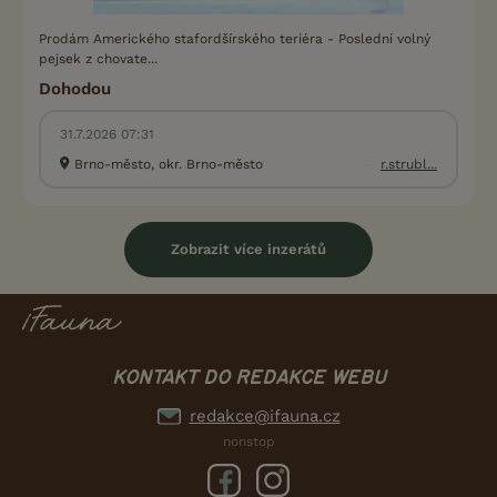
Prodám Amerického stafordšírského teriéra - Poslední volný
pejsek z chovate...
Dohodou
31.7.2026 07:31
Brno-město, okr. Brno-město
r.strubl...
Zobrazit více inzerátů
KONTAKT DO REDAKCE WEBU
redakce@ifauna.cz
nonstop