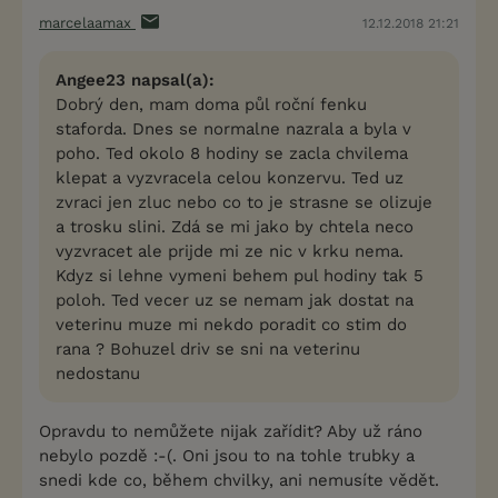
marcelaamax
12.12.2018 21:21
Angee23 napsal(a):
Dobrý den, mam doma půl roční fenku
staforda. Dnes se normalne nazrala a byla v
poho. Ted okolo 8 hodiny se zacla chvilema
klepat a vyzvracela celou konzervu. Ted uz
zvraci jen zluc nebo co to je strasne se olizuje
a trosku slini. Zdá se mi jako by chtela neco
vyzvracet ale prijde mi ze nic v krku nema.
Kdyz si lehne vymeni behem pul hodiny tak 5
poloh. Ted vecer uz se nemam jak dostat na
veterinu muze mi nekdo poradit co stim do
rana ? Bohuzel driv se sni na veterinu
nedostanu
Opravdu to nemůžete nijak zařídit? Aby už ráno
nebylo pozdě :-(. Oni jsou to na tohle trubky a
snedi kde co, během chvilky, ani nemusíte vědět.