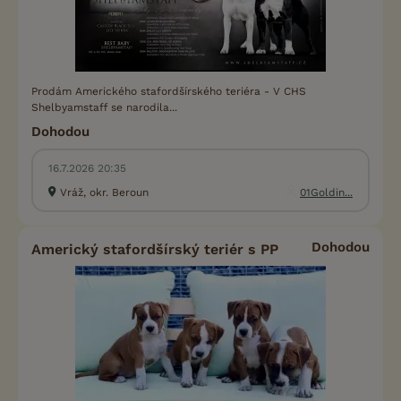
Prodám Amerického stafordšírského teriéra - V CHS
Shelbyamstaff se narodila...
Dohodou
16.7.2026 20:35
Vráž, okr. Beroun
01Goldin...
Dohodou
Americký stafordšírský teriér s PP