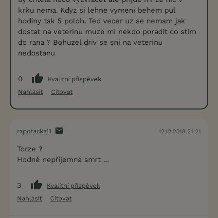
krku nema. Kdyz si lehne vymeni behem pul
hodiny tak 5 poloh. Ted vecer uz se nemam jak
dostat na veterinu muze mi nekdo poradit co stim
do rana ? Bohuzel driv se sni na veterinu
nedostanu
0
Kvalitní příspěvek
Nahlásit
Citovat
rapotacka11
12.12.2018 21:21
Torze ?
Hodně nepříjemná smrt ...
3
Kvalitní příspěvek
Nahlásit
Citovat