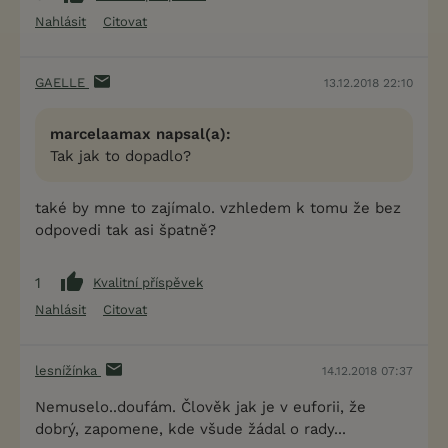
Nahlásit
Citovat
GAELLE
13.12.2018 22:10
marcelaamax napsal(a):
Tak jak to dopadlo?
také by mne to zajímalo. vzhledem k tomu že bez
odpovedi tak asi špatně?
1
Kvalitní příspěvek
Nahlásit
Citovat
lesnížínka
14.12.2018 07:37
Nemuselo..doufám. Člověk jak je v euforii, že
dobrý, zapomene, kde všude žádal o rady...