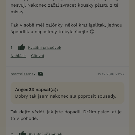
nesvuj. Nakonec začal zvracet kousky plastu z té
misky.
Pak v sobě měl balónky, několikrat igelitak, jednou
špendlík a naposledy to byla špejle 😵
1
Kvalitní příspěvek
Nahlásit
Citovat
marcelaamax
12.12.2018 21:27
Angee23 napsal(a):
Dobry tak jsem nakonec sla poprosit sousedy.
Tak dejte vědět, jak jste dopadli. Držím palce, ať je
to v pohodě.
0
Kvalitní příspěvek