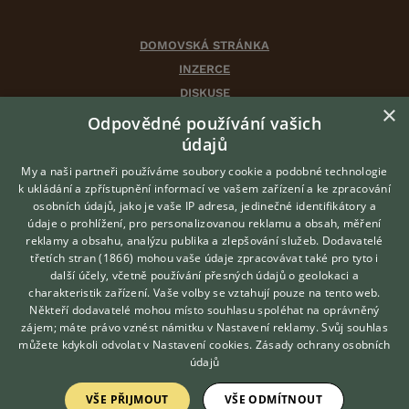
DOMOVSKÁ STRÁNKA
INZERCE
DISKUSE
×
ČLÁNKY
Odpovědné používání vašich
CHOVATELSKÉ STANICE
údajů
ATLAS
My a naši partneři používáme soubory cookie a podobné technologie
VÝBĚR VHODNÉHO PLEMENE
k ukládání a zpřístupnění informací ve vašem zařízení a ke zpracování
osobních údajů, jako je vaše IP adresa, jedinečné identifikátory a
údaje o prohlížení, pro personalizovanou reklamu a obsah, měření
O nás
reklamy a obsahu, analýzu publika a zlepšování služeb.
Dodavatelé
třetích stran (1866)
mohou vaše údaje zpracovávat také pro tyto i
Kontakt
Hledáte zvířecího kamaráda?
další účely, včetně používání přesných údajů o geolokaci a
Zdarma vám poradí
Možnosti zvýraznění inzerátů
charakteristik zařízení. Vaše volby se vztahují pouze na tento web.
VETERINÁŘ ONLINE
Podmínky užití
Někteří dodavatelé mohou místo souhlasu spoléhat na oprávněný
KONZULTOVAT S
zájem; máte právo vznést námitku v
Nastavení reklamy
. Svůj souhlas
Zpracování osobních údajů
VETERINÁŘEM
můžete kdykoli odvolat v
Nastavení cookies
.
Zásady ochrany osobních
údajů
Přihlášení
VŠE PŘIJMOUT
VŠE ODMÍTNOUT
Registrace