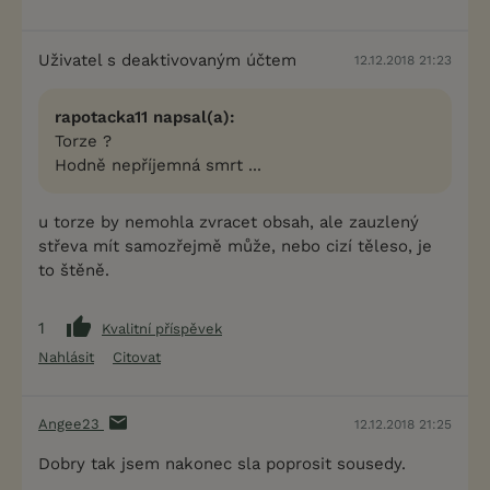
Uživatel s deaktivovaným účtem
12.12.2018 21:23
rapotacka11 napsal(a):
Torze ?
Hodně nepříjemná smrt ...
u torze by nemohla zvracet obsah, ale zauzlený
střeva mít samozřejmě může, nebo cizí těleso, je
to štěně.
1
Kvalitní příspěvek
Nahlásit
Citovat
Angee23
12.12.2018 21:25
Dobry tak jsem nakonec sla poprosit sousedy.