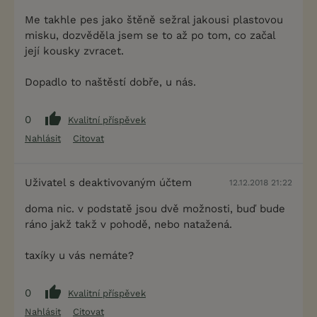
Me takhle pes jako štěně sežral jakousi plastovou
misku, dozvěděla jsem se to až po tom, co začal
její kousky zvracet.
Dopadlo to naštěstí dobře, u nás.
0
Kvalitní příspěvek
Nahlásit
Citovat
Uživatel s deaktivovaným účtem
12.12.2018 21:22
doma nic. v podstatě jsou dvě možnosti, buď bude
ráno jakž takž v pohodě, nebo natažená.
taxíky u vás nemáte?
0
Kvalitní příspěvek
Nahlásit
Citovat