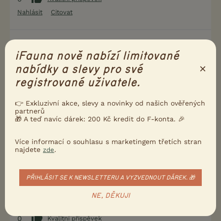
Nahlásit
Citovat
Uživatel s deaktivovaným účtem
12.12.2018 21:30
iFauna nově nabízí limitované
×
nabídky a slevy pro své
Huskyjanina napsal(a):
Bodlinko, jak se projevuje otrava?
registrované uživatele.
👉 Exkluzivní akce, slevy a novinky od našich ověřených
to záleží velmi na tom čím.
partnerů
🎁 A teď navíc dárek: 200 Kč kredit do F-konta. 🎉
0
Kvalitní příspěvek
Více informací o souhlasu s marketingem třetích stran
Nahlásit
Citovat
najdete
.
zde
marcelaamax
13.12.2018 18:22
PŘIHLÁSIT SE K NEWSLETTERU A VYZVEDNOUT DÁREK. 🎁
Tak jak to dopadlo?
NE, DĚKUJI
0
Kvalitní příspěvek