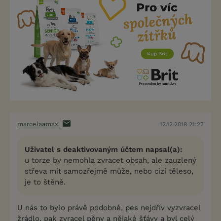
marcelaamax
12.12.2018 21:27
Uživatel s deaktivovaným účtem napsal(a):
u torze by nemohla zvracet obsah, ale zauzlený
střeva mít samozřejmě může, nebo cizí těleso,
je to štěně.
U nás to bylo právě podobné, pes nejdřív vyzvracel
žrádlo, pak zvracel pěny a nějaké šťávy a byl celý