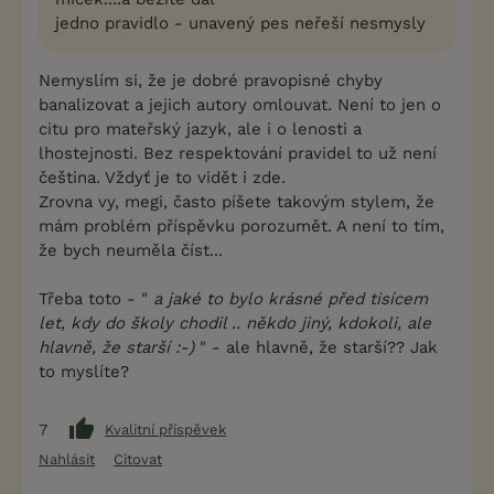
jedno pravidlo - unavený pes neřeší nesmysly
Nemyslím si, že je dobré pravopisné chyby
banalizovat a jejich autory omlouvat. Není to jen o
citu pro mateřský jazyk, ale i o lenosti a
lhostejnosti. Bez respektování pravidel to už není
čeština. Vždyť je to vidět i zde.
Zrovna vy, megi, často píšete takovým stylem, že
mám problém příspěvku porozumět. A není to tím,
že bych neuměla číst...
Třeba toto - "
a jaké to bylo krásné před tisícem
let, kdy do školy chodil .. někdo jiný, kdokoli, ale
hlavně, že starší :-)
" - ale hlavně, že starší?? Jak
to myslíte?
7
Kvalitní příspěvek
Nahlásit
Citovat