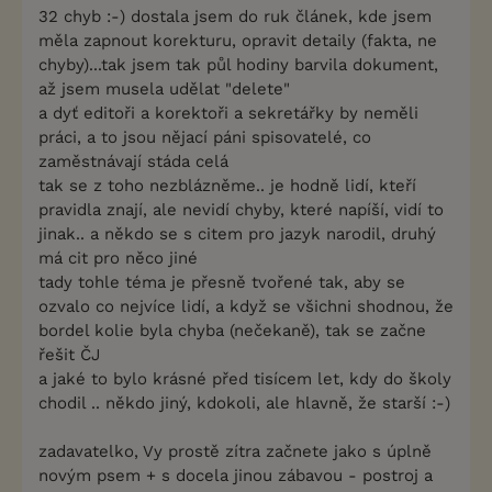
32 chyb :-) dostala jsem do ruk článek, kde jsem
měla zapnout korekturu, opravit detaily (fakta, ne
chyby)...tak jsem tak půl hodiny barvila dokument,
až jsem musela udělat "delete"
a dyť editoři a korektoři a sekretářky by neměli
práci, a to jsou nějací páni spisovatelé, co
zaměstnávají stáda celá
tak se z toho nezblázněme.. je hodně lidí, kteří
pravidla znají, ale nevidí chyby, které napíší, vidí to
jinak.. a někdo se s citem pro jazyk narodil, druhý
má cit pro něco jiné
tady tohle téma je přesně tvořené tak, aby se
ozvalo co nejvíce lidí, a když se všichni shodnou, že
bordel kolie byla chyba (nečekaně), tak se začne
řešit ČJ
a jaké to bylo krásné před tisícem let, kdy do školy
chodil .. někdo jiný, kdokoli, ale hlavně, že starší :-)
zadavatelko, Vy prostě zítra začnete jako s úplně
novým psem + s docela jinou zábavou - postroj a