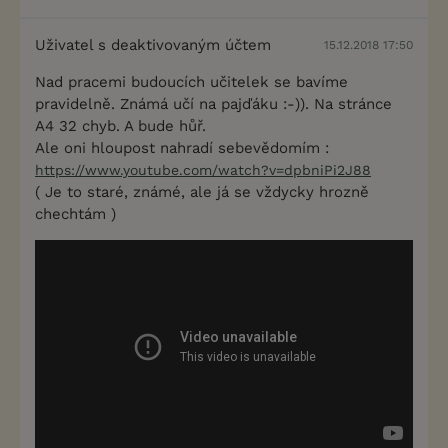
Uživatel s deaktivovaným účtem
15.12.2018 17:50
Nad pracemi budoucích učitelek se bavíme
pravidelně. Známá učí na pajďáku :-)). Na stránce
A4 32 chyb. A bude hůř.
Ale oni hloupost nahradí sebevědomím :
https://www.youtube.com/watch?v=dpbniPi2J88
( Je to staré, známé, ale já se vždycky hrozně
chechtám )