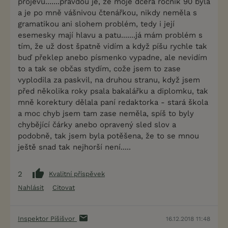
projevu.......pravdou je, že moje dcera ročník 90 byla
a je po mně vášnivou čtenářkou, nikdy neměla s
gramatikou ani slohem problém, tedy i její
esemesky mají hlavu a patu.......já mám problém s
tím, že už dost špatně vidím a když píšu rychle tak
buď překlep anebo písmenko vypadne, ale nevidím
to a tak se občas stydím, cože jsem to zase
vyplodila za paskvil, na druhou stranu, když jsem
před několika roky psala bakalářku a diplomku, tak
mně korektury dělala paní redaktorka - stará škola
a moc chyb jsem tam zase neměla, spíš to byly
chybějící čárky anebo opravený sled slov a
podobně, tak jsem byla potěšena, že to se mnou
ještě snad tak nejhorší není.....
2
Kvalitní příspěvek
Nahlásit
Citovat
Inspektor Pišišvor
16.12.2018 11:48