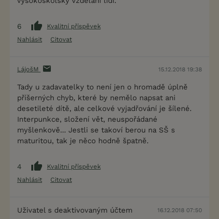
vysokoškolsky vzdělaní lidi.
6
Kvalitní příspěvek
Nahlásit
Citovat
LájošM
15.12.2018 19:38
Tady u zadavatelky to není jen o hromadě úplně
příšerných chyb, které by nemělo napsat ani
desetileté dítě, ale celkové vyjadřování je šílené.
Interpunkce, složení vět, neuspořádané
myšlenkově... Jestli se takoví berou na SŠ s
maturitou, tak je něco hodně špatně.
4
Kvalitní příspěvek
Nahlásit
Citovat
Uživatel s deaktivovaným účtem
16.12.2018 07:50