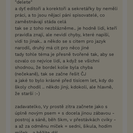
"delete"
a dyť editoři a korektoři a sekretářky by neměli
práci, a to jsou nějací páni spisovatelé, co
zaměstnávají stáda celá
tak se z toho nezblázněme.. je hodně lidí, kteří
pravidla znají, ale nevidí chyby, které napíší,
vidí to jinak.. a někdo se s citem pro jazyk
narodil, druhý má cit pro něco jiné
tady tohle téma je přesně tvořené tak, aby se
ozvalo co nejvíce lidí, a když se všichni
shodnou, že bordel kolie byla chyba
(nečekaně), tak se začne řešit ČJ
a jaké to bylo krásné před tisícem let, kdy do
školy chodil .. někdo jiný, kdokoli, ale hlavně,
že starší :-)
zadavatelko, Vy prostě zítra začnete jako s
úplně novým psem + s docela jinou zábavou -
postroj a sáně, běh 5km, v přestávkách cviky -
a až za odměnu míček = sedni, šikula, hodím
míček....a běžíte dál