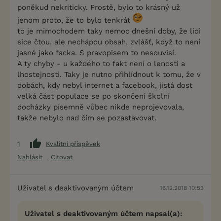
poněkud nekriticky. Prostě, bylo to krásný už
jenom proto, že to bylo tenkrát
to je mimochodem taky nemoc dnešní doby, že lidi
sice čtou, ale nechápou obsah, zvlášť, když to není
jasné jako facka. S pravopisem to nesouvisí.
A ty chyby - u každého to fakt není o lenosti a
lhostejnosti. Taky je nutno přihlídnout k tomu, že v
dobách, kdy nebyl internet a facebook, jistá dost
velká část populace se po skončení školní
docházky písemně vůbec nikde neprojevovala,
takže nebylo nad čím se pozastavovat.
1
Kvalitní příspěvek
Nahlásit
Citovat
Uživatel s deaktivovaným účtem
16.12.2018 10:53
Uživatel s deaktivovaným účtem napsal(a):