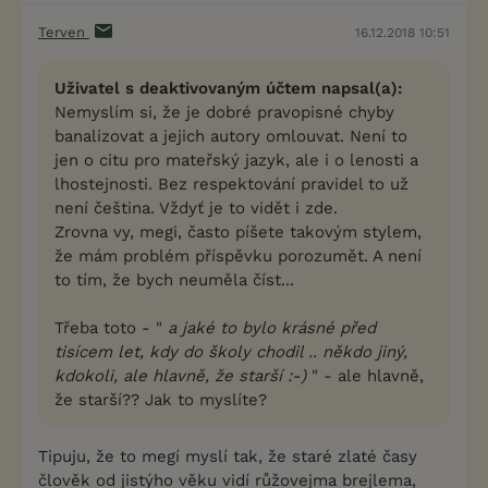
Terven
16.12.2018 10:51
Uživatel s deaktivovaným účtem napsal(a):
Nemyslím si, že je dobré pravopisné chyby
banalizovat a jejich autory omlouvat. Není to
jen o citu pro mateřský jazyk, ale i o lenosti a
lhostejnosti. Bez respektování pravidel to už
není čeština. Vždyť je to vidět i zde.
Zrovna vy, megi, často píšete takovým stylem,
že mám problém příspěvku porozumět. A není
to tím, že bych neuměla číst...
Třeba toto - "
a jaké to bylo krásné před
tisícem let, kdy do školy chodil .. někdo jiný,
kdokoli, ale hlavně, že starší :-)
" - ale hlavně,
že starší?? Jak to myslíte?
Tipuju, že to megí myslí tak, že staré zlaté časy
člověk od jistýho věku vidí růžovejma brejlema,