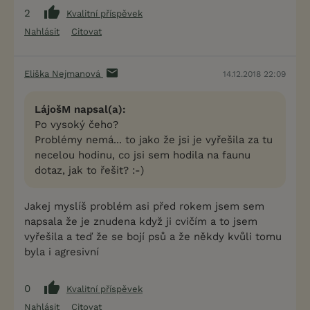
2
Kvalitní příspěvek
Nahlásit
Citovat
Eliška Nejmanová
14.12.2018 22:09
LájošM napsal(a):
Po vysoký čeho?
Problémy nemá... to jako že jsi je vyřešila za tu
necelou hodinu, co jsi sem hodila na faunu
dotaz, jak to řešit? :-)
Jakej myslíš problém asi před rokem jsem sem
napsala že je znudena když ji cvičím a to jsem
vyřešila a teď že se bojí psů a že někdy kvůli tomu
byla i agresivní
0
Kvalitní příspěvek
Nahlásit
Citovat