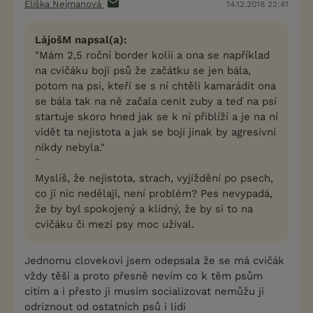
Eliška Nejmanová
14.12.2018 22:41
LájošM napsal(a):
"Mám 2,5 roční border kolii a ona se například
na cvičáku boji psů že začátku se jen bála,
potom na psi, kteří se s ní chtěli kamarádit ona
se bála tak na ně začala cenit zuby a teď na psí
startuje skoro hned jak se k ní přiblíží a je na ní
vidět ta nejistota a jak se bojí jinak by agresivní
nikdy nebyla."
¨
Myslíš, že nejistota, strach, vyjíždění po psech,
co jí nic nedělají, není problém? Pes nevypadá,
že by byl spokojený a klidný, že by si to na
cvičáku či mezi psy moc užíval.
Jednomu clovekovi jsem odepsala že se má cvičák
vždy těší a proto přesně nevím co k těm psům
cítím a i přesto ji musím socializovat nemůžu ji
odriznout od ostatních psů i lidi