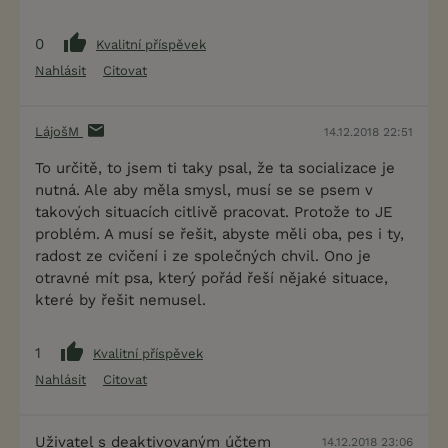
0
Kvalitní příspěvek
Nahlásit
Citovat
LájošM
14.12.2018 22:51
To určitě, to jsem ti taky psal, že ta socializace je
nutná. Ale aby měla smysl, musí se se psem v
takových situacích citlivě pracovat. Protože to JE
problém. A musí se řešit, abyste měli oba, pes i ty,
radost ze cvičení i ze společných chvil. Ono je
otravné mít psa, který pořád řeší nějaké situace,
které by řešit nemusel.
1
Kvalitní příspěvek
Nahlásit
Citovat
Uživatel s deaktivovaným účtem
14.12.2018 23:06