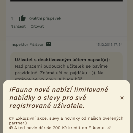
4
Kvalitní příspěvek
Nahlásit
Citovat
Inspektor Pišišvor
15.12.2018 17:54
Uživatel s deaktivovaným účtem napsal(a):
Nad pracemi budoucích učitelek se bavíme
pravidelně. Známá učí na pajďáku :-)). Na
stránce A4 32 chyb. A bude hůř.
Ale oni hloupost nahradí sebevědomím :
iFauna nově nabízí limitované
https://www.youtube.com/watch?
×
nabídky a slevy pro své
v=dpbniPi2J88
registrované uživatele.
( Je to staré, známé, ale já se vždycky hrozně
chechtám )
👉 Exkluzivní akce, slevy a novinky od našich ověřených
partnerů
🎁 A teď navíc dárek: 200 Kč kredit do F-konta. 🎉
tak to mě zabilo!