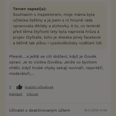
Terven napsal(a):
Souhlasím s inspektorem, moje máma byla
učitelka češtiny a já jsem s ní hrozně ráda
opravovala diktáty a slohovky. A to, co tenkrát
před těma čtyřiceti lety byla naprostá hrůza a
projev čtyřkaře, toho je dneska plnej facebook
a běžně tak píšou i vysokoškolsky vzdělaní lidi.
Přesně... a ještě se cítí dotčení, když je člověk
opraví. Je to vizitka člověka. Jenže co bychom
chtěli, když hrubé chyby sekají novináři, reportéři,
moderátoři,...
2
Kvalitní příspěvek
Nahlásit
Citovat
Uživatel s deaktivovaným účtem
16.12.2018 10:06