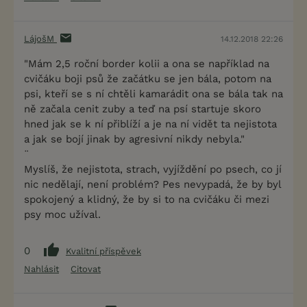
LájošM
14.12.2018 22:26
"Mám 2,5 roční border kolii a ona se například na
cvičáku boji psů že začátku se jen bála, potom na
psi, kteří se s ní chtěli kamarádit ona se bála tak na
ně začala cenit zuby a teď na psí startuje skoro
hned jak se k ní přiblíží a je na ní vidět ta nejistota
a jak se bojí jinak by agresivní nikdy nebyla."
¨
Myslíš, že nejistota, strach, vyjíždění po psech, co jí
nic nedělají, není problém? Pes nevypadá, že by byl
spokojený a klidný, že by si to na cvičáku či mezi
psy moc užíval.
0
Kvalitní příspěvek
Nahlásit
Citovat