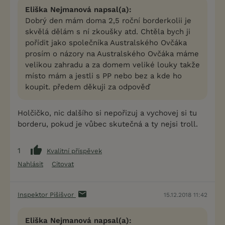
Eliška Nejmanová napsal(a):
Dobrý den mám doma 2,5 roční borderkolii je
skvělá dělám s ní zkoušky atd. Chtěla bych ji
pořídit jako společníka Australského Ovčáka
prosím o názory na Australského Ovčáka máme
velikou zahradu a za domem veliké louky takže
místo mám a jestli s PP nebo bez a kde ho
koupit. předem děkuji za odpověď
Holčičko, nic dalšího si nepořizuj a vychovej si tu
borderu, pokud je vůbec skutečná a ty nejsi troll.
1
Kvalitní příspěvek
Nahlásit
Citovat
Inspektor Pišišvor
15.12.2018 11:42
Eliška Nejmanová napsal(a):