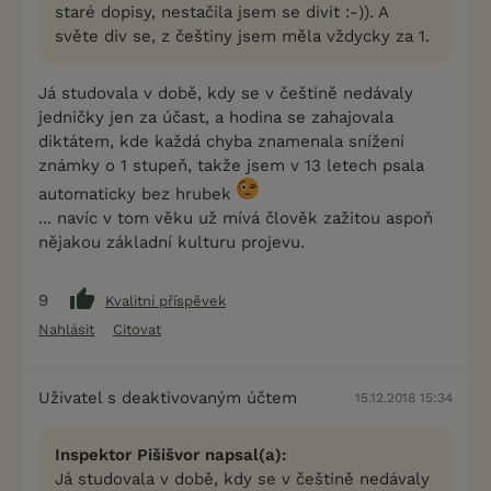
staré dopisy, nestačila jsem se divit :-)). A
světe div se, z češtiny jsem měla vždycky za 1.
Já studovala v době, kdy se v češtině nedávaly
jedničky jen za účast, a hodina se zahajovala
diktátem, kde každá chyba znamenala snížení
známky o 1 stupeň, takže jsem v 13 letech psala
automaticky bez hrubek
... navíc v tom věku už mívá člověk zažitou aspoň
nějakou základní kulturu projevu.
9
Kvalitní příspěvek
Nahlásit
Citovat
Uživatel s deaktivovaným účtem
15.12.2018 15:34
Inspektor Pišišvor napsal(a):
Já studovala v době, kdy se v češtině nedávaly