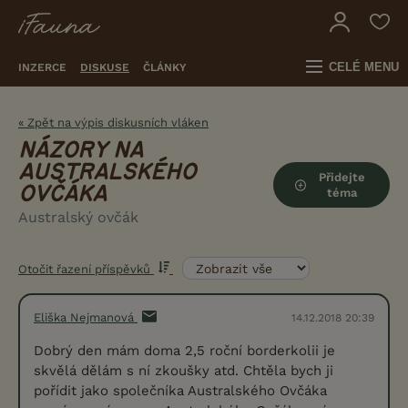
CELÉ MENU
INZERCE
DISKUSE
ČLÁNKY
« Zpět na výpis diskusních vláken
NÁZORY NA
AUSTRALSKÉHO
Přidejte
OVČÁKA
téma
Australský ovčák
Otočit řazení příspěvků
Eliška Nejmanová
14.12.2018 20:39
Dobrý den mám doma 2,5 roční borderkolii je
skvělá dělám s ní zkoušky atd. Chtěla bych ji
pořídit jako společníka Australského Ovčáka