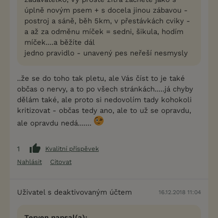
úplně novým psem + s docela jinou zábavou -
postroj a sáně, běh 5km, v přestávkách cviky -
a až za odměnu míček = sedni, šikula, hodím
míček....a běžíte dál
jedno pravidlo - unavený pes neřeší nesmysly
..že se do toho tak pletu, ale Vás číst to je také
občas o nervy, a to po všech stránkách.....já chyby
dělám také, ale proto si nedovolím tady kohokoli
kritizovat - občas tedy ano, ale to už se opravdu,
ale opravdu nedá.......
1
Kvalitní příspěvek
Nahlásit
Citovat
Uživatel s deaktivovaným účtem
16.12.2018 11:04
Terven napsal(a):