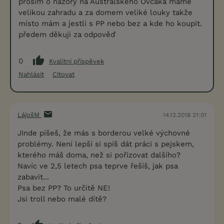
prosím o názory na Australského Ovčáka máme
velikou zahradu a za domem veliké louky takže
místo mám a jestli s PP nebo bez a kde ho koupit.
předem děkuji za odpověď
0
Kvalitní příspěvek
Nahlásit
Citovat
LájošM
14.12.2018 21:01
JInde píšeš, že más s borderou velké výchovné
problémy. Není lepší si spíš dát práci s pejskem,
kterého máš doma, než si pořizovat dalšího?
Navíc ve 2,5 letech psa teprve řešíš, jak psa
zabavit...
Psa bez PP? To určitě NE!
Jsi troll nebo malé dítě?