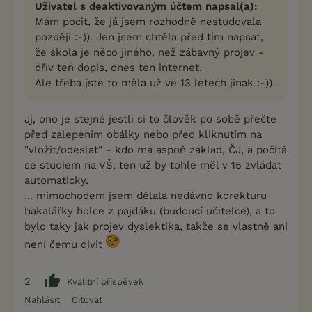
Uživatel s deaktivovaným účtem napsal(a):
Mám pocit, že já jsem rozhodně nestudovala
později :-)). Jen jsem chtěla před tím napsat,
že škola je něco jiného, než zábavný projev -
dřív ten dopis, dnes ten internet.
Ale třeba jste to měla už ve 13 letech jinak :-)).
Jj, ono je stejné jestli si to člověk po sobě přečte
před zalepením obálky nebo před kliknutím na
"vložit/odeslat" - kdo má aspoň základ, ČJ, a počítá
se studiem na VŠ, ten už by tohle měl v 15 zvládat
automaticky.
... mimochodem jsem dělala nedávno korekturu
bakalářky holce z pajdáku (budoucí učitelce), a to
bylo taky jak projev dyslektika, takže se vlastně ani
není čemu divit
2
Kvalitní příspěvek
Nahlásit
Citovat