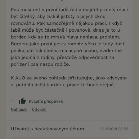
Pes musí mít v první řadě řád a majitel pro něj musí
být čitelný, aby získal jistoty a psychickou
rovnováhu. Pak samozřejmě nějakou práci. I když
labil může být částečně i povahově, dnes je to u
border, kdy se to mrská hlava nehlava, problém.
Bordera jako první pes v tomhle věku je tedy dost
pecka, ale tak slečna má aspoň snahu, evidentně
jako jediná z rodiny, přestože odpovědnost za
pořízení psa nesou rodiče.
K AUO ze svého pohledu přistupujte, jako kdybyste
si pořídila další borderu, práce to bude stejná.
1
Kvalitní příspěvek
Nahlásit
Citovat
Uživatel s deaktivovaným účtem
15.12.2018 09:22