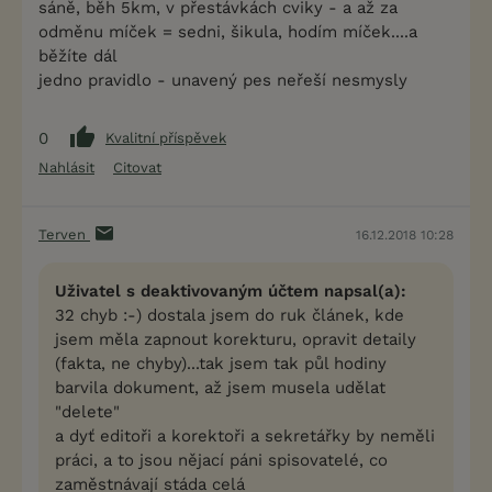
sáně, běh 5km, v přestávkách cviky - a až za
odměnu míček = sedni, šikula, hodím míček....a
běžíte dál
jedno pravidlo - unavený pes neřeší nesmysly
0
Kvalitní příspěvek
Nahlásit
Citovat
Terven
16.12.2018 10:28
Uživatel s deaktivovaným účtem napsal(a):
32 chyb :-) dostala jsem do ruk článek, kde
jsem měla zapnout korekturu, opravit detaily
(fakta, ne chyby)...tak jsem tak půl hodiny
barvila dokument, až jsem musela udělat
"delete"
a dyť editoři a korektoři a sekretářky by neměli
práci, a to jsou nějací páni spisovatelé, co
zaměstnávají stáda celá