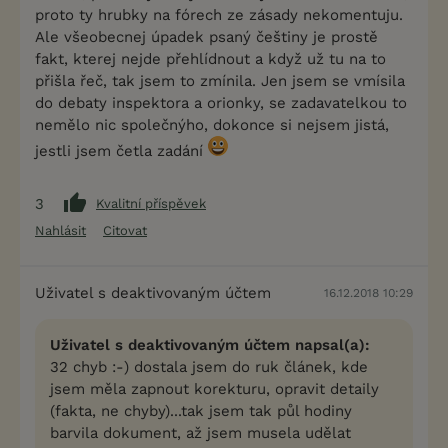
proto ty hrubky na fórech ze zásady nekomentuju.
Ale všeobecnej úpadek psaný češtiny je prostě
fakt, kterej nejde přehlídnout a když už tu na to
přišla řeč, tak jsem to zmínila. Jen jsem se vmísila
do debaty inspektora a orionky, se zadavatelkou to
nemělo nic společnýho, dokonce si nejsem jistá,
jestli jsem četla zadání
3
Kvalitní příspěvek
Nahlásit
Citovat
Uživatel s deaktivovaným účtem
16.12.2018 10:29
Uživatel s deaktivovaným účtem napsal(a):
32 chyb :-) dostala jsem do ruk článek, kde
jsem měla zapnout korekturu, opravit detaily
(fakta, ne chyby)...tak jsem tak půl hodiny
barvila dokument, až jsem musela udělat