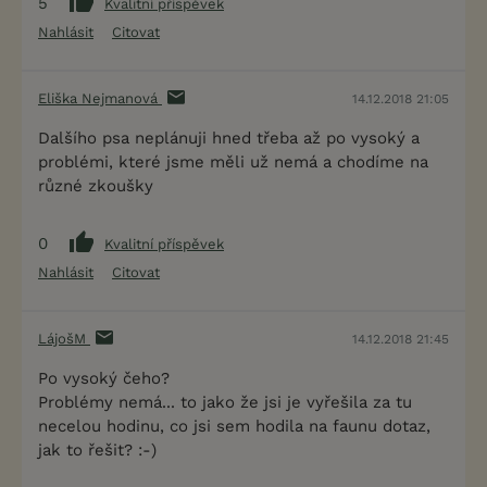
5
Kvalitní příspěvek
Nahlásit
Citovat
Eliška Nejmanová
14.12.2018 21:05
Dalšího psa neplánuji hned třeba až po vysoký a
problémi, které jsme měli už nemá a chodíme na
různé zkoušky
0
Kvalitní příspěvek
Nahlásit
Citovat
LájošM
14.12.2018 21:45
Po vysoký čeho?
Problémy nemá... to jako že jsi je vyřešila za tu
necelou hodinu, co jsi sem hodila na faunu dotaz,
jak to řešit? :-)