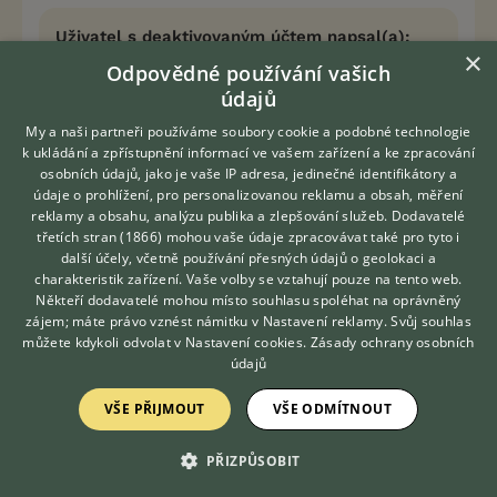
Uživatel s deaktivovaným účtem napsal(a):
×
Nemyslím si, že je dobré pravopisné chyby
Odpovědné používání vašich
banalizovat a jejich autory omlouvat. Není to
údajů
jen o citu pro mateřský jazyk, ale i o lenosti a
My a naši partneři používáme soubory cookie a podobné technologie
lhostejnosti. Bez respektování pravidel to už
k ukládání a zpřístupnění informací ve vašem zařízení a ke zpracování
není čeština. Vždyť je to vidět i zde.
osobních údajů, jako je vaše IP adresa, jedinečné identifikátory a
Zrovna vy, megi, často píšete takovým stylem,
údaje o prohlížení, pro personalizovanou reklamu a obsah, měření
že mám problém příspěvku porozumět. A není
reklamy a obsahu, analýzu publika a zlepšování služeb.
Dodavatelé
to tím, že bych neuměla číst...
třetích stran (1866)
mohou vaše údaje zpracovávat také pro tyto i
Hledáte zvířecího kamaráda?
další účely, včetně používání přesných údajů o geolokaci a
Zdarma vám poradí
charakteristik zařízení. Vaše volby se vztahují pouze na tento web.
Třeba toto - "
a jaké to bylo krásné před
VETERINÁŘ ONLINE
Někteří dodavatelé mohou místo souhlasu spoléhat na oprávněný
tisícem let, kdy do školy chodil .. někdo jiný,
KONZULTOVAT S
zájem; máte právo vznést námitku v
Nastavení reklamy
. Svůj souhlas
kdokoli, ale hlavně, že starší :-)
" - ale hlavně,
VETERINÁŘEM
můžete kdykoli odvolat v
Nastavení cookies
.
Zásady ochrany osobních
že starší?? Jak to myslíte?
údajů
VŠE PŘIJMOUT
VŠE ODMÍTNOUT
Přesně!
Navíc pokud není někdo schopný napsat větu bez
chyb, tak mi to příjde úplně nastejno, jako kdyby
PŘIZPŮSOBIT
neuměl malou násobilku - když někdo bude tvrdit,