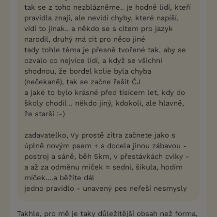
tak se z toho nezblázněme.. je hodně lidí, kteří
pravidla znají, ale nevidí chyby, které napíší,
vidí to jinak.. a někdo se s citem pro jazyk
narodil, druhý má cit pro něco jiné
tady tohle téma je přesně tvořené tak, aby se
ozvalo co nejvíce lidí, a když se všichni
shodnou, že bordel kolie byla chyba
(nečekaně), tak se začne řešit ČJ
a jaké to bylo krásné před tisícem let, kdy do
školy chodil .. někdo jiný, kdokoli, ale hlavně,
že starší :-)
zadavatelko, Vy prostě zítra začnete jako s
úplně novým psem + s docela jinou zábavou -
postroj a sáně, běh 5km, v přestávkách cviky -
a až za odměnu míček = sedni, šikula, hodím
míček....a běžíte dál
jedno pravidlo - unavený pes neřeší nesmysly
Takhle, pro mě je taky důležitější obsah než forma,