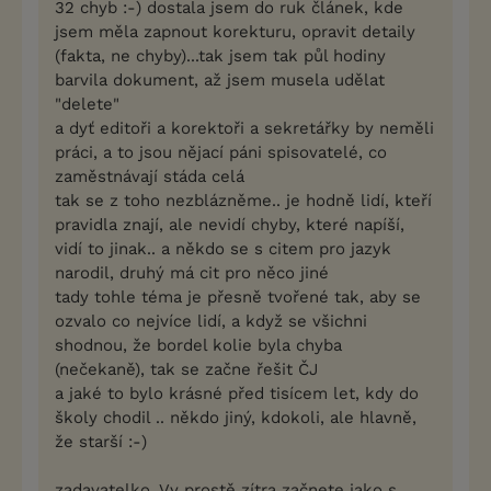
32 chyb :-) dostala jsem do ruk článek, kde
jsem měla zapnout korekturu, opravit detaily
(fakta, ne chyby)...tak jsem tak půl hodiny
barvila dokument, až jsem musela udělat
"delete"
a dyť editoři a korektoři a sekretářky by neměli
práci, a to jsou nějací páni spisovatelé, co
zaměstnávají stáda celá
tak se z toho nezblázněme.. je hodně lidí, kteří
pravidla znají, ale nevidí chyby, které napíší,
vidí to jinak.. a někdo se s citem pro jazyk
narodil, druhý má cit pro něco jiné
tady tohle téma je přesně tvořené tak, aby se
ozvalo co nejvíce lidí, a když se všichni
shodnou, že bordel kolie byla chyba
(nečekaně), tak se začne řešit ČJ
a jaké to bylo krásné před tisícem let, kdy do
školy chodil .. někdo jiný, kdokoli, ale hlavně,
že starší :-)
zadavatelko, Vy prostě zítra začnete jako s