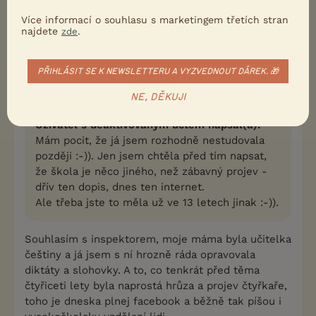
Více informací o souhlasu s marketingem třetích stran
0
Kvalitní příspěvek
najdete
.
zde
Nahlásit
Citovat
PŘIHLÁSIT SE K NEWSLETTERU A VYZVEDNOUT DÁREK. 🎁
Terven
15.12.2018 18:46
NE, DĚKUJI
Uživatel s deaktivovaným účtem napsal(a):
Mám pocit, že já jsem rozhodně nestudovala
později :-)). Jen jsem chtěla před tím napsat,
že škola je něco jiného, než zábavný projev -
dřív ten dopis, dnes ten internet.
Ale třeba jste to měla už ve 13 letech jinak :-)).
Souhlasím s inspektorem, moje máma byla učitelka
češtiny a já jsem s ní hrozně ráda opravovala
diktáty a slohovky. A to, co tenkrát před těma
čtyřiceti lety byla naprostá hrůza a projev čtyřkaře,
toho je dneska plnej facebook a běžně tak píšou i