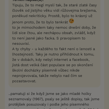
Tipuju, že to megí myslí tak, že staré zlaté časy
člověk od jistýho věku vidí růžovejma brejlema,
poněkud nekriticky. Prostě, bylo to krásný už
jenom proto, že to bylo tenkrát
to je mimochodem taky nemoc dnešní doby, že
lidi sice čtou, ale nechápou obsah, zvlášť, když
to není jasné jako facka. S pravopisem to
nesouvisí.
A ty chyby - u každého to fakt není o lenosti a
lhostejnosti. Taky je nutno přihlídnout k tomu,
že v dobách, kdy nebyl internet a facebook,
jistá dost velká část populace se po skončení
školní docházky písemně vůbec nikde
neprojevovala, takže nebylo nad čím se
pozastavovat.
..pamatuji si že když jsme se jako mladé holky
seznamovaly (1967), psaly se ještě dopisy, tak jsme
protějšek posuzovaly i podle jeho písemného