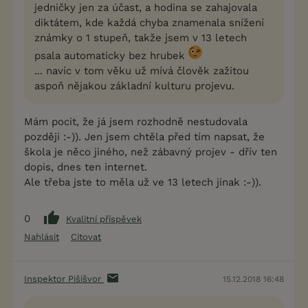
jedničky jen za účast, a hodina se zahajovala
diktátem, kde každá chyba znamenala snížení
známky o 1 stupeň, takže jsem v 13 letech
psala automaticky bez hrubek
... navíc v tom věku už mívá člověk zažitou
aspoň nějakou základní kulturu projevu.
Mám pocit, že já jsem rozhodně nestudovala
později :-)). Jen jsem chtěla před tím napsat, že
škola je něco jiného, než zábavný projev - dřív ten
dopis, dnes ten internet.
Ale třeba jste to měla už ve 13 letech jinak :-)).
0
Kvalitní příspěvek
Nahlásit
Citovat
Inspektor Pišišvor
15.12.2018 16:48