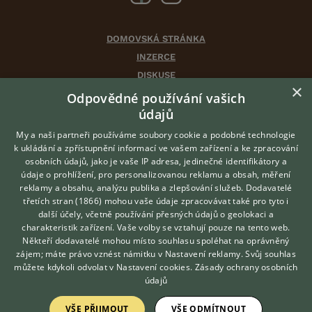
DOMOVSKÁ STRÁNKA
INZERCE
DISKUSE
×
ČLÁNKY
Odpovědné používání vašich
CHOVATELSKÉ STANICE
údajů
ATLAS
My a naši partneři používáme soubory cookie a podobné technologie
VÝBĚR VHODNÉHO PLEMENE
k ukládání a zpřístupnění informací ve vašem zařízení a ke zpracování
osobních údajů, jako je vaše IP adresa, jedinečné identifikátory a
údaje o prohlížení, pro personalizovanou reklamu a obsah, měření
O nás
reklamy a obsahu, analýzu publika a zlepšování služeb.
Dodavatelé
třetích stran (1866)
mohou vaše údaje zpracovávat také pro tyto i
Kontakt
Hledáte zvířecího kamaráda?
další účely, včetně používání přesných údajů o geolokaci a
Zdarma vám poradí
Možnosti zvýraznění inzerátů
charakteristik zařízení. Vaše volby se vztahují pouze na tento web.
VETERINÁŘ ONLINE
Podmínky užití
Někteří dodavatelé mohou místo souhlasu spoléhat na oprávněný
KONZULTOVAT S
zájem; máte právo vznést námitku v
Nastavení reklamy
. Svůj souhlas
Zpracování osobních údajů
VETERINÁŘEM
můžete kdykoli odvolat v
Nastavení cookies
.
Zásady ochrany osobních
údajů
Přihlášení
VŠE PŘIJMOUT
VŠE ODMÍTNOUT