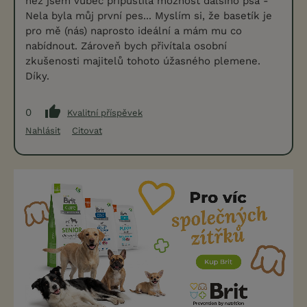
než jsem vůbec připustila možnost dalšího psa -
Nela byla můj první pes... Myslím si, že basetík je
pro mě (nás) naprosto ideální a mám mu co
nabídnout. Zároveň bych přivítala osobní
zkušenosti majitelů tohoto úžasného plemene.
Díky.
0
Kvalitní příspěvek
Nahlásit
Citovat