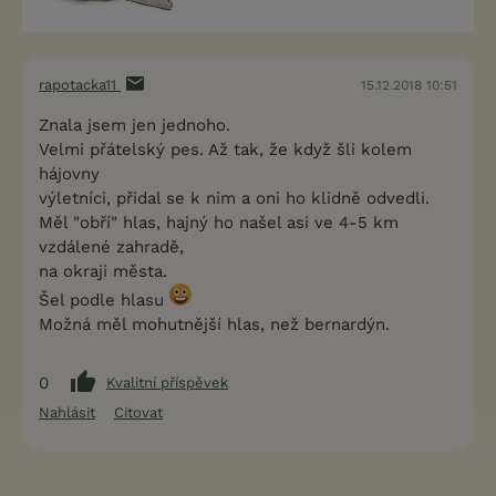
rapotacka11
15.12.2018 10:51
Znala jsem jen jednoho.
Velmi přátelský pes. Až tak, že když šli kolem
hájovny
výletníci, přidal se k nim a oni ho klidně odvedli.
Měl "obří" hlas, hajný ho našel asi ve 4-5 km
vzdálené zahradě,
na okraji města.
Šel podle hlasu
Možná měl mohutnější hlas, než bernardýn.
0
Kvalitní příspěvek
Nahlásit
Citovat