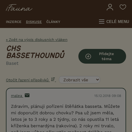
CELÉ MENU
INZERCE
DISKUSE
ČLÁNKY
« Zpět na výpis diskusních vláken
CHS
Přidejte
BASSETHOUNDŮ
téma
Baset
Otočit řazení příspěvků
malea
15.12.2018 09:08
Zdravím, plánuji pořízení štěňátka basseta. Můžete
mi doporučit dobrou chovku? Psa už jsem měla,
letos je to 3 roky a 2 týdny, co nás opustila 11 letá
kříženka bernardýna (rakovina). 2 roky mi trvalo,