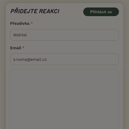
PŘIDEJTE REAKCI
Přihlásit se
Přezdívka
Email