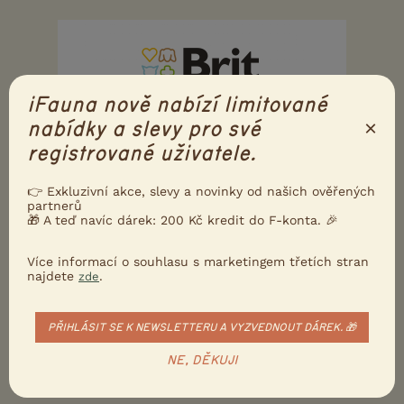
iFauna nově nabízí limitované
×
nabídky a slevy pro své
registrované uživatele.
👉 Exkluzivní akce, slevy a novinky od našich ověřených
partnerů
🎁 A teď navíc dárek: 200 Kč kredit do F-konta. 🎉
Více informací o souhlasu s marketingem třetích stran
najdete
.
zde
PŘIHLÁSIT SE K NEWSLETTERU A VYZVEDNOUT DÁREK. 🎁
NE, DĚKUJI