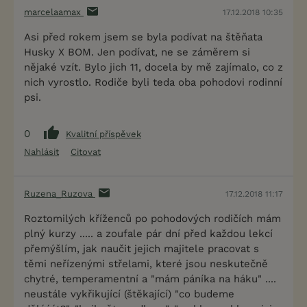
marcelaamax
17.12.2018 10:35
Asi před rokem jsem se byla podívat na štěňata
Husky X BOM. Jen podívat, ne se záměrem si
nějaké vzít. Bylo jich 11, docela by mě zajímalo, co z
nich vyrostlo. Rodiče byli teda oba pohodovi rodinní
psi.
0
Kvalitní příspěvek
Nahlásit
Citovat
Ruzena_Ruzova
17.12.2018 11:17
Roztomilých kříženců po pohodových rodičích mám
plný kurzy ..... a zoufale pár dní před každou lekcí
přemýšlím, jak naučit jejich majitele pracovat s
těmi neřízenými střelami, které jsou neskutečně
chytré, temperamentní a "mám páníka na háku" ....
neustále vykřikující (štěkající) "co budeme