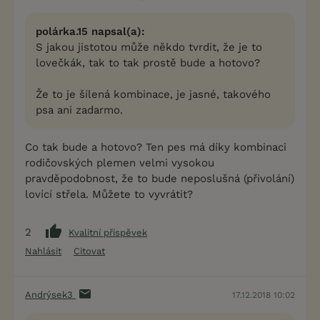
polárka.15 napsal(a):
S jakou jistotou může někdo tvrdit, že je to
lovečkák, tak to tak prostě bude a hotovo?
Že to je šílená kombinace, je jasné, takového
psa ani zadarmo.
Co tak bude a hotovo? Ten pes má díky kombinaci
rodičovských plemen velmi vysokou
pravděpodobnost, že to bude neposlušná (přivolání)
lovící střela. Můžete to vyvrátit?
2
Kvalitní příspěvek
Nahlásit
Citovat
Andrýsek3
17.12.2018 10:02