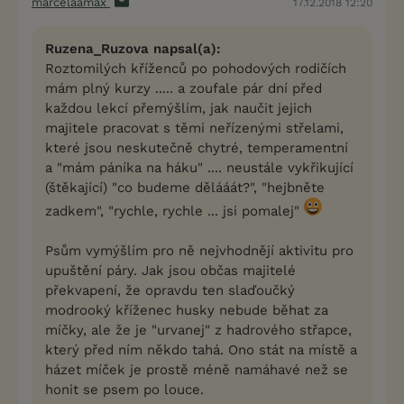
marcelaamax
17.12.2018 12:20
Ruzena_Ruzova napsal(a):
Roztomilých kříženců po pohodových rodičích
mám plný kurzy ..... a zoufale pár dní před
každou lekcí přemýšlím, jak naučit jejich
majitele pracovat s těmi neřízenými střelami,
které jsou neskutečně chytré, temperamentní
a "mám páníka na háku" .... neustále vykřikující
(štěkající) "co budeme dělááát?", "hejbněte
zadkem", "rychle, rychle ... jsi pomalej"
Psům vymýšlím pro ně nejvhodnějí aktivitu pro
upuštění páry. Jak jsou občas majitelé
překvapení, že opravdu ten slaďoučký
modrooký kříženec husky nebude běhat za
míčky, ale že je "urvanej" z hadrového střapce,
který před ním někdo tahá. Ono stát na místě a
házet míček je prostě méně namáhavé než se
honit se psem po louce.