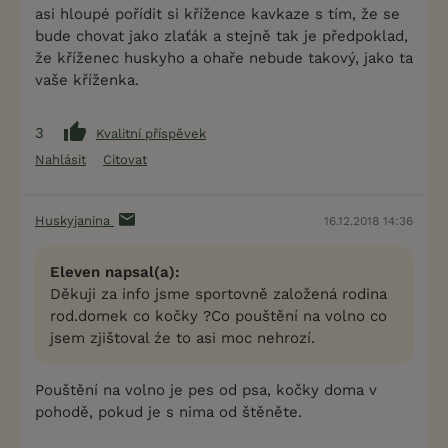
asi hloupé pořídit si křížence kavkaze s tím, že se
bude chovat jako zlaťák a stejně tak je předpoklad,
že kříženec huskyho a ohaře nebude takový, jako ta
vaše kříženka.
3
Kvalitní příspěvek
Nahlásit
Citovat
Huskyjanina
16.12.2018 14:36
Eleven napsal(a):
Děkuji za info jsme sportovně založená rodina
rod.domek co kočky ?Co pouštění na volno co
jsem zjištoval źe to asi moc nehrozí.
Pouštění na volno je pes od psa, kočky doma v
pohodě, pokud je s nima od štěněte.