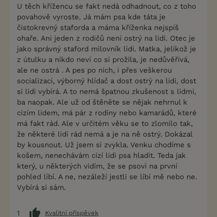
U těch křížencu se fakt nedá odhadnout, co z toho
povahově vyroste. Já mám psa kde táta je
čistokrevný staforda a máma kříženka nejspíš
ohaře. Ani jeden z rodičů není ostrý na lidi. Otec je
jako správný staford milovník lidi. Matka, jelikož je
z útulku a nikdo neví co si prožila, je nedůvěřivá,
ale ne ostrá . A pes po nich, i přes veškerou
socializaci, výborný hlídač a dost ostrý na lidi, dost
si lidi vybírá. A to nemá špatnou zkušenost s lidmi,
ba naopak. Ale už od štěněte se nějak nehrnul k
cizím lidem, má pár z rodiny nebo kamarádů, které
má fakt rád. Ale v určitém věku se to zlomilo tak,
že některé lidi rád nemá a je na ně ostrý. Dokázal
by kousnout. Už jsem si zvykla. Venku chodíme s
košem, nenechávám cizí lidi psa hladit. Teda jak
který, u některých vidím, že se psovi na první
pohled líbí. A ne, nezáleží jestli se líbí mě nebo ne.
Vybírá si sám.
1
Kvalitní příspěvek