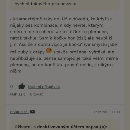
bych si takového psa nevzala.
Já samozřejmě taky ne. Už z důvodu, že když je
nějaký pes kombinace, nikdy nevíte, kterým
směrem se to ubere. Je to těžké i u plemene,
natož takhle. Samík kočky honí(cizí) ale neublíží
jim. Asi, že z domu ví,,co je kočka" (ve smyslu jaké
má zuby a drápy
) takže prožene, vyštěká, ale
nepřibližuje se. Jenže samojed je také velmi mírné
plemeno, on do konfliktu prostě nejde, s nikým a
ničím.
0
Kvalitní příspěvek
Nahlásit
Citovat
polárka.15
17.12.2018 09:33
Uživatel s deaktivovaným účtem napsal(a):