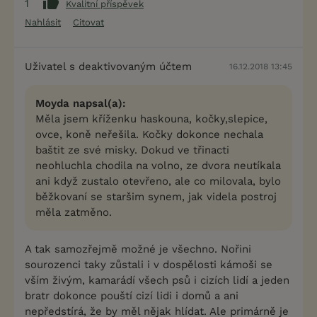
1
Kvalitní příspěvek
Nahlásit
Citovat
Uživatel s deaktivovaným účtem
16.12.2018 13:45
Moyda napsal(a):
Měla jsem kříženku haskouna, kočky,slepice,
ovce, koně neřešila. Kočky dokonce nechala
baštit ze své misky. Dokud ve třinacti
neohluchla chodila na volno, ze dvora neutíkala
ani když zustalo otevřeno, ale co milovala, bylo
běžkovaní se staršim synem, jak videla postroj
měla zatměno.
A tak samozřejmě možné je všechno. Nořini
sourozenci taky zůstali i v dospělosti kámoši se
vším živým, kamarádí všech psů i cizích lidí a jeden
bratr dokonce pouští cizí lidi i domů a ani
nepředstírá, že by měl nějak hlídat. Ale primárně je