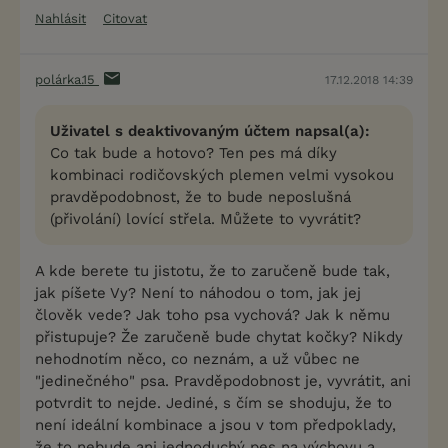
Nahlásit
Citovat
polárka.15
17.12.2018 14:39
Uživatel s deaktivovaným účtem napsal(a):
Co tak bude a hotovo? Ten pes má díky
kombinaci rodičovských plemen velmi vysokou
pravděpodobnost, že to bude neposlušná
(přivolání) lovící střela. Můžete to vyvrátit?
A kde berete tu jistotu, že to zaručeně bude tak,
jak píšete Vy? Není to náhodou o tom, jak jej
člověk vede? Jak toho psa vychová? Jak k němu
přistupuje? Že zaručeně bude chytat kočky? Nikdy
nehodnotím něco, co neznám, a už vůbec ne
"jedinečného" psa. Pravděpodobnost je, vyvrátit, ani
potvrdit to nejde. Jediné, s čím se shoduju, že to
není ideální kombinace a jsou v tom předpoklady,
že to nebude ani jednoduchý pes na výchovu a