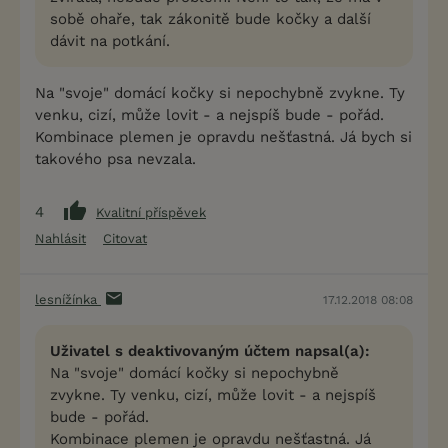
sobě ohaře, tak zákonitě bude kočky a další
dávit na potkání.
Na "svoje" domácí kočky si nepochybně zvykne. Ty
venku, cizí, může lovit - a nejspíš bude - pořád.
Kombinace plemen je opravdu nešťastná. Já bych si
takového psa nevzala.
4
Kvalitní příspěvek
Nahlásit
Citovat
lesnížínka
17.12.2018 08:08
Uživatel s deaktivovaným účtem napsal(a):
Na "svoje" domácí kočky si nepochybně
zvykne. Ty venku, cizí, může lovit - a nejspíš
bude - pořád.
Kombinace plemen je opravdu nešťastná. Já