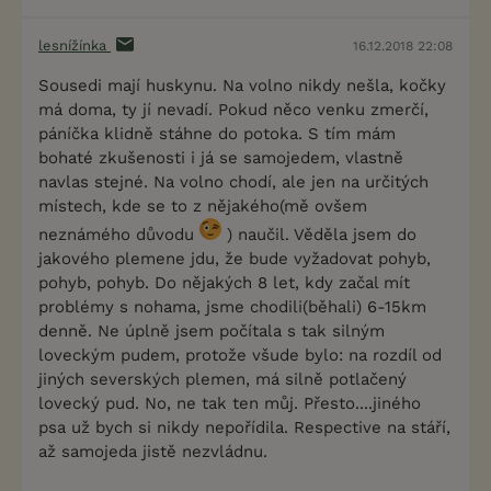
lesnížínka
16.12.2018 22:08
Sousedi mají huskynu. Na volno nikdy nešla, kočky
má doma, ty jí nevadí. Pokud něco venku zmerčí,
páníčka klidně stáhne do potoka. S tím mám
bohaté zkušenosti i já se samojedem, vlastně
navlas stejné. Na volno chodí, ale jen na určitých
místech, kde se to z nějakého(mě ovšem
neznámého důvodu
) naučil. Věděla jsem do
jakového plemene jdu, že bude vyžadovat pohyb,
pohyb, pohyb. Do nějakých 8 let, kdy začal mít
problémy s nohama, jsme chodili(běhali) 6-15km
denně. Ne úplně jsem počítala s tak silným
loveckým pudem, protože všude bylo: na rozdíl od
jiných severských plemen, má silně potlačený
lovecký pud. No, ne tak ten můj. Přesto....jiného
psa už bych si nikdy nepořídila. Respective na stáří,
až samojeda jistě nezvládnu.