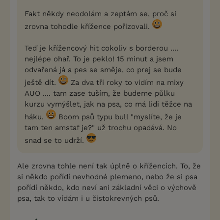
Fakt někdy neodolám a zeptám se, proč si
zrovna tohodle křížence pořizovali.
Teď je křížencový hit cokoliv s borderou ....
nejlépe ohař. To je peklo! 15 minut a jsem
odvařená já a pes se směje, co prej se bude
ještě dít.
Za dva tři roky to vidím na mixy
AUO .... tam zase tuším, že budeme půlku
kurzu vymýšlet, jak na psa, co má lidi těžce na
háku.
Boom psů typu bull "myslíte, že je
tam ten amstaf je?" už trochu opadává. No
snad se to udrží.
Ale zrovna tohle není tak úplně o křížencích. To, že
si někdo pořídí nevhodné plemeno, nebo že si psa
pořídí někdo, kdo neví ani základní věci o výchově
psa, tak to vídám i u čistokrevných psů.