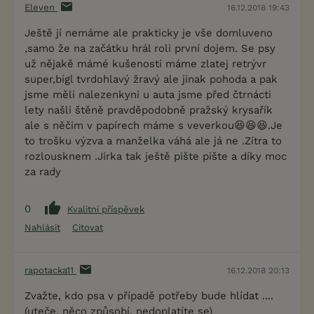
Eleven
16.12.2018 19:43
Ještě jí nemáme ale prakticky je vše domluveno
,samo že na začátku hrál roli první dojem. Se psy
už nějakě mámé kušenosti máme zlatej retrývr
super,bígl tvrdohlavý žravý ale jinak pohoda a pak
jsme měli nalezenkyni u auta jsme před čtrnácti
lety našli štěně pravděpodobně pražský krysařík
ale s něčim v papírech máme s veverkou😆😆😆.Je
to trošku výzva a manželka váhá ale já ne .Zítra to
rozlousknem .Jirka tak ještě pište pište a díky moc
za rady
0
Kvalitní příspěvek
Nahlásit
Citovat
rapotacka11
16.12.2018 20:13
Zvažte, kdo psa v případě potřeby bude hlídat ....
(uteče, něco způsobí, nedoplatíte se)