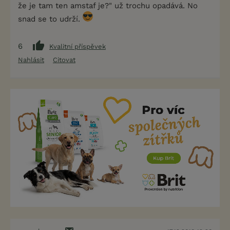
že je tam ten amstaf je?" už trochu opadává. No
snad se to udrží.
6
Kvalitní příspěvek
Nahlásit
Citovat