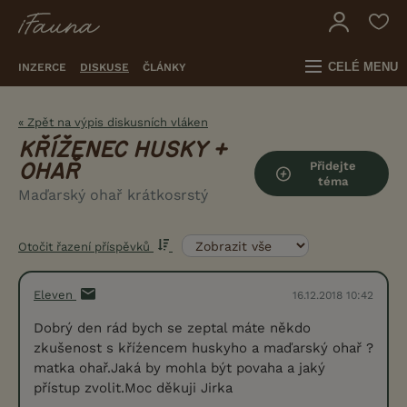
CELÉ MENU
INZERCE
DISKUSE
ČLÁNKY
« Zpět na výpis diskusních vláken
KŘÍŽENEC HUSKY +
Přidejte
OHAŘ
téma
Maďarský ohař krátkosrstý
Otočit řazení příspěvků
Eleven
16.12.2018 10:42
Dobrý den rád bych se zeptal máte někdo
zkušenost s kříźencem huskyho a maďarský ohař ?
matka ohař.Jaká by mohla být povaha a jaký
přístup zvolit.Moc děkuji Jirka