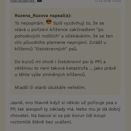
marcelaamax
17.12.2018 13:03
Ruzena_Ruzova napsal(a):
To nepopírám.
Spíš vyzdvihuji to, že se
stává u pořízení křížence zaklínadlem "po
pohodových rodičích" s očekáváním, že se ten
vliv původního plemene neprojeví. Zvlášť u
kříženců "čistokrevných" psů.
Do kurzů mi chodí i čistokrevní psi (s PP) a
většinou to není taková katastrofa ... jako právě
u těhle výše zmíněných kříženců.
Mladší či starší útulkáře neřeším.
Jasně, ono hlavně když si někdo už pořizuje psa s
PP, tak alespoň ty základy má. Nebo mu je dá dobrý
chovatel. Na bazosi si za pár korun lidi koupi
roztomilé štěně bez uvážení.