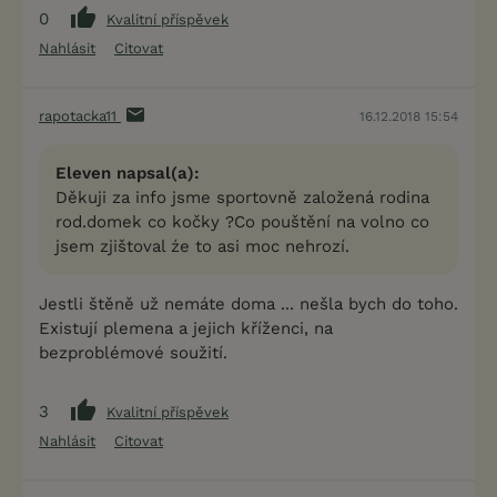
0
Kvalitní příspěvek
Nahlásit
Citovat
rapotacka11
16.12.2018 15:54
Eleven napsal(a):
Děkuji za info jsme sportovně založená rodina
rod.domek co kočky ?Co pouštění na volno co
jsem zjištoval źe to asi moc nehrozí.
Jestli štěně už nemáte doma ... nešla bych do toho.
Existují plemena a jejich kříženci, na
bezproblémové soužití.
3
Kvalitní příspěvek
Nahlásit
Citovat