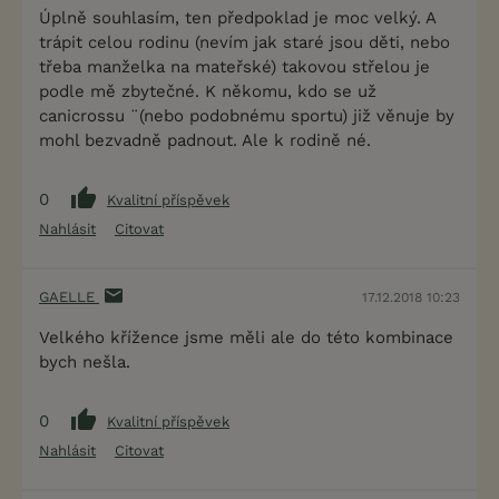
Úplně souhlasím, ten předpoklad je moc velký. A
trápit celou rodinu (nevím jak staré jsou děti, nebo
třeba manželka na mateřské) takovou střelou je
podle mě zbytečné. K někomu, kdo se už
canicrossu ¨(nebo podobnému sportu) již věnuje by
mohl bezvadně padnout. Ale k rodině né.
0
Kvalitní příspěvek
Nahlásit
Citovat
GAELLE
17.12.2018 10:23
Velkého křížence jsme měli ale do této kombinace
bych nešla.
0
Kvalitní příspěvek
Nahlásit
Citovat