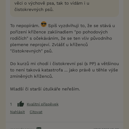
věci o výchově psa, tak to vídám i u
čistokrevných psů.
To nepopírám.
Spíš vyzdvihuji to, že se stává u
pořízení křížence zaklínadlem "po pohodových
rodičích" s očekáváním, že se ten vliv původního
plemene neprojeví. Zvlášť u kříženců
"čistokrevných" psů.
Do kurzů mi chodí i čistokrevní psi (s PP) a většinou
to není taková katastrofa ... jako právě u těhle výše
zmíněných kříženců.
Mladší či starší útulkáře neřeším.
1
Kvalitní příspěvek
Nahlásit
Citovat