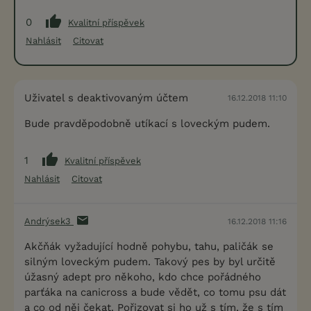
0
Kvalitní příspěvek
Nahlásit
Citovat
Uživatel s deaktivovaným účtem
16.12.2018 11:10
Bude pravděpodobně utíkací s loveckým pudem.
1
Kvalitní příspěvek
Nahlásit
Citovat
Andrýsek3
16.12.2018 11:16
Akčňák vyžadující hodně pohybu, tahu, paličák se
silným loveckým pudem. Takový pes by byl určitě
úžasný adept pro někoho, kdo chce pořádného
parťáka na canicross a bude vědět, co tomu psu dát
a co od něj čekat. Pořizovat si ho už s tím, že s tím