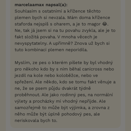
marcelaamax napsal(a):
Souhlasím s ostatními a křížence těchto
plemen bych si nevzala. Mám doma křížence
staforda nejspíš s oharem, a je to magor 😂.
Ne, tak já jsem si na tu povahu zvykla, ale je to
fakt složitá povaha. V mnoha věcech je
nevyspytatelny. A upřímně? Znova už bych si
tuto kombinaci plemen neporidila.
Myslím, ze pes o kterém píšete by byl vhodný
pro někoho kdo by s ním běhal canicross nebo
jezdil na kole nebo koloběžce, nebo ve
spřežení. Ale někdo, kdo se tomu fakt věnuje a
ne, že se psem půjdu dvakrát týdně
proběhnout. Ale jako rodinný pes, na normální
výlety a procházky mi vhodný nepřijde. Ale
samozřejmě to může být výjimka, a zrovna z
něho může být úplně pohodový pes, ale
neriskovala bych to.