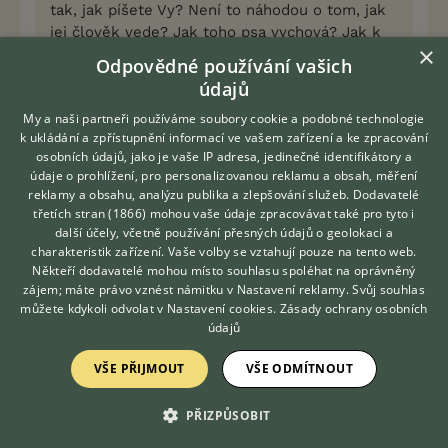
tak, jak píšete Vy? Není to náhodou o tom, jak
jej člověk vede? Jak toho psa vychová? Jak k
×
němu přistupuje? Že zaručeně bude chytat
Odpovědné používání vašich
kočky? Nikdy nehodnotím něco, co neznám, a
údajů
už vůbec ne "jedinečného" psa.
My a naši partneři používáme soubory cookie a podobné technologie
Pravděpodobnost je, vyvrátit, ani potvrdit to
k ukládání a zpřístupnění informací ve vašem zařízení a ke zpracování
nejde. Jediné, s čím se shoduju, že to není
osobních údajů, jako je vaše IP adresa, jedinečné identifikátory a
ideální kombinace a jsou v tom předpoklady, že
údaje o prohlížení, pro personalizovanou reklamu a obsah, měření
to nebude ani jednoduchý pes na výchovu a
reklamy a obsahu, analýzu publika a zlepšování služeb.
Dodavatelé
vedení.
třetích stran (1866)
mohou vaše údaje zpracovávat také pro tyto i
Hledáte zvířecího kamaráda?
další účely, včetně používání přesných údajů o geolokaci a
Zdarma vám poradí
charakteristik zařízení. Vaše volby se vztahují pouze na tento web.
Čím jsem starší, tím méně věřím na tabula rasa a
VETERINÁŘ ONLINE
Někteří dodavatelé mohou místo souhlasu spoléhat na oprávněný
tomu, že něco výrazně ovlivníte výchovou nebo
KONZULTOVAT S
zájem; máte právo vznést námitku v
Nastavení reklamy
. Svůj souhlas
VETERINÁŘEM
přístupem.
můžete kdykoli odvolat v
Nastavení cookies
.
Zásady ochrany osobních
údajů
8
Kvalitní příspěvek
VŠE PŘIJMOUT
VŠE ODMÍTNOUT
Nahlásit
Citovat
PŘIZPŮSOBIT
lupus4
17.12.2018 16:59