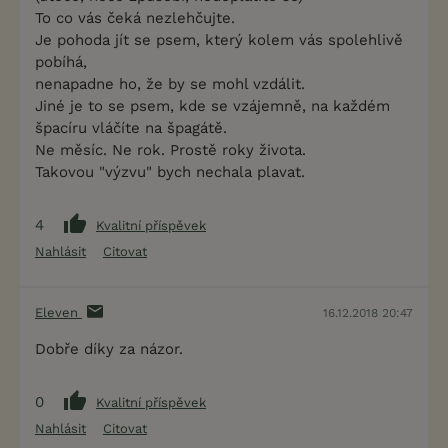
To co vás čeká nezlehčujte.
Je pohoda jít se psem, který kolem vás spolehlivě
pobíhá,
nenapadne ho, že by se mohl vzdálit.
Jiné je to se psem, kde se vzájemně, na každém
špacíru vláčíte na špagátě.
Ne měsíc. Ne rok. Prostě roky života.
Takovou "výzvu" bych nechala plavat.
4
Kvalitní příspěvek
Nahlásit
Citovat
Eleven
16.12.2018 20:47
Dobře díky za názor.
0
Kvalitní příspěvek
Nahlásit
Citovat