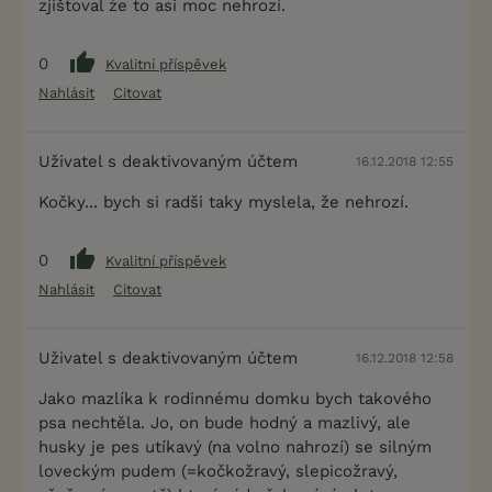
zjištoval źe to asi moc nehrozí.
0
Kvalitní příspěvek
Nahlásit
Citovat
Uživatel s deaktivovaným účtem
16.12.2018 12:55
Kočky... bych si radši taky myslela, že nehrozí.
0
Kvalitní příspěvek
Nahlásit
Citovat
Uživatel s deaktivovaným účtem
16.12.2018 12:58
Jako mazlíka k rodinnému domku bych takového
psa nechtěla. Jo, on bude hodný a mazlivý, ale
husky je pes utíkavý (na volno nahrozí) se silným
loveckým pudem (=kočkožravý, slepicožravý,