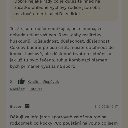
Dobře nějaké rady co je důležité hned na
začatku ohledně výchovy rodiče jsou oba
mazlové a neutíkající.Díky Jirka
To, že jsou rodiče neutíkající, neznamená, že
nebude utíkat váš pes. Rada, coby majitelky
huskounů....důslednost, důslednost, důslednost.
Cokoliv budete po psu chtít, musíte dotáhnout do
konce. Laskavě, ale důsledně trvat na splnění...a
jak už tu bylo řečeno, tuhle kombinaci plemen
bych primárně využila na sport.
3
Kvalitní příspěvek
Nahlásit
Citovat
Eleven
16.12.2018 12:17
Děkuji za info jsme sportovně založená rodina
rod.domek co kočky ?Co pouštění na volno co jsem