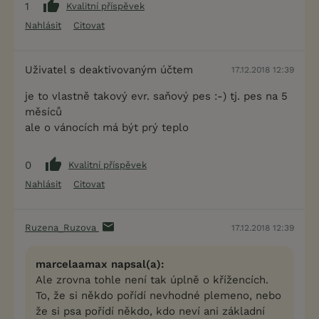
1
Kvalitní příspěvek
Nahlásit
Citovat
Uživatel s deaktivovaným účtem
17.12.2018 12:39
je to vlastně takový evr. saňový pes :-) tj. pes na 5
měsíců
ale o vánocích má být prý teplo
0
Kvalitní příspěvek
Nahlásit
Citovat
Ruzena_Ruzova
17.12.2018 12:39
marcelaamax napsal(a):
Ale zrovna tohle není tak úplně o křížencích.
To, že si někdo pořídí nevhodné plemeno, nebo
že si psa pořídí někdo, kdo neví ani základní