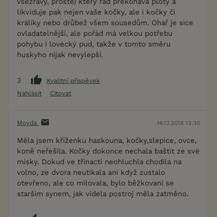
všežravý, prostě) který rád překonává ploty a
likviduje pak nejen vaše kočky, ale i kočky či
králíky nebo drůbež všem sousedům. Ohař je sice
ovladatelnější, ale pořád má velkou potřebu
pohybu i lovecký pud, takže v tomto směru
huskyho nijak nevylepší.
3
Kvalitní příspěvek
Nahlásit
Citovat
Moyda
16.12.2018 13:30
Měla jsem kříženku haskouna, kočky,slepice, ovce,
koně neřešila. Kočky dokonce nechala baštit ze své
misky. Dokud ve třinacti neohluchla chodila na
volno, ze dvora neutíkala ani když zustalo
otevřeno, ale co milovala, bylo běžkovaní se
staršim synem, jak videla postroj měla zatměno.