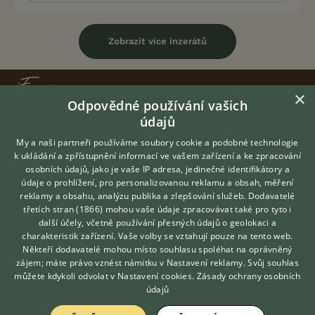
Zobrazit více inzerátů
×
Odpovědné používání vašich
údajů
KONTAKT DO REDAKCE WEBU
My a naši partneři používáme soubory cookie a podobné technologie
redakce@ifauna.cz
k ukládání a zpřístupnění informací ve vašem zařízení a ke zpracování
nonstop
osobních údajů, jako je vaše IP adresa, jedinečné identifikátory a
údaje o prohlížení, pro personalizovanou reklamu a obsah, měření
reklamy a obsahu, analýzu publika a zlepšování služeb.
Dodavatelé
třetích stran (1866)
mohou vaše údaje zpracovávat také pro tyto i
Hledáte zvířecího kamaráda?
další účely, včetně používání přesných údajů o geolokaci a
Zdarma vám poradí
DOMOVSKÁ STRÁNKA
charakteristik zařízení. Vaše volby se vztahují pouze na tento web.
VETERINÁŘ ONLINE
Někteří dodavatelé mohou místo souhlasu spoléhat na oprávněný
INZERCE
KONZULTOVAT S
zájem; máte právo vznést námitku v
Nastavení reklamy
. Svůj souhlas
DISKUSE
VETERINÁŘEM
můžete kdykoli odvolat v
Nastavení cookies
.
Zásady ochrany osobních
ČLÁNKY
údajů
CHOVATELSKÉ STANICE