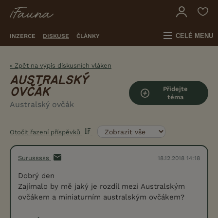
CELÉ MENU
INZERCE
DISKUSE
ČLÁNKY
« Zpět na výpis diskusních vláken
AUSTRALSKÝ
Přidejte
OVČÁK
téma
Australský ovčák
Otočit řazení příspěvků
Surusssss
18.12.2018 14:18
Dobrý den
Zajímalo by mě jaký je rozdíl mezi Australským
ovčákem a miniaturním australským ovčákem?