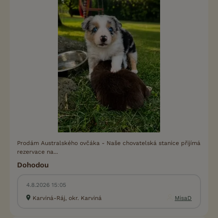
Prodám Australského ovčáka - Naše chovatelská stanice přijímá
rezervace na...
Dohodou
4.8.2026 15:05
Karviná-Ráj, okr. Karviná
MisaD