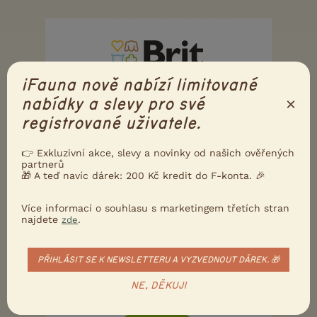
iFauna nově nabízí limitované
×
nabídky a slevy pro své
registrované uživatele.
👉 Exkluzivní akce, slevy a novinky od našich ověřených
partnerů
🎁 A teď navíc dárek: 200 Kč kredit do F-konta. 🎉
Více informací o souhlasu s marketingem třetích stran
najdete
.
zde
PŘIHLÁSIT SE K NEWSLETTERU A VYZVEDNOUT DÁREK. 🎁
NE, DĚKUJI