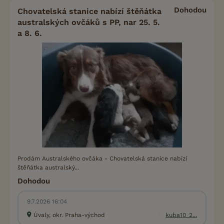
Dohodou
Chovatelská stanice nabízí štěňátka
australských ovčáků s PP, nar 25. 5.
a 8. 6.
Prodám Australského ovčáka - Chovatelská stanice nabízí
štěňátka australský...
Dohodou
9.7.2026 16:04
Úvaly, okr. Praha-východ
kuba10_2...