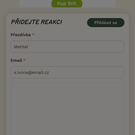
PŘIDEJTE REAKCI
Přihlásit se
Přezdívka
Email