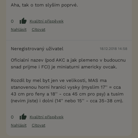
Aha, tak o tom slyším poprvé.
0
Kvalitní příspěvek
Nahlásit
Citovat
Neregistrovaný uživatel
18.12.2018 14:58
Oficialni nazev (pod AKC a jak plemeno v budoucnu
snad prijme i FCI) je miniaturni americky ovcak.
Rozdil by mel byt jen ve velikosti, MAS ma
stanovenou horni hranici vysky (myslim 17'' = cca
43 cm pro feny a 18'' - cca 45 cm pro psy) a tusim
(nevim jiste) i dolni (14'' nebo 15'' - cca 35-38 cm).
0
Kvalitní příspěvek
Nahlásit
Citovat