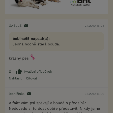
GAELLE
2.1.2019 15:24
bobina65 napsal(a):
Jedna hodně stará bouda.
krásný pes
0
Kvalitní příspěvek
Nahlásit
Citovat
lesnížínka
3.1.2019 15:02
A fakt vám psi spávají v boudě s předsíní?
Nedovedu si to dost dobře představit. Nikdy jsme