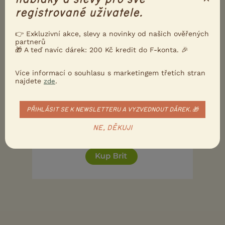
registrované uživatele.
assil
10.1.2019 11:29
👉 Exkluzivní akce, slevy a novinky od našich ověřených
partnerů
Mě jeden pes spí zásadně v boudě v ložnici, druhej
🎁 A teď navíc dárek: 200 Kč kredit do F-konta. 🎉
jak kdy, někdy v ložnici a někdy v předsíni a někdy
před boudou.
Více informací o souhlasu s marketingem třetích stran
najdete
.
zde
0
Kvalitní příspěvek
Nahlásit
Citovat
PŘIHLÁSIT SE K NEWSLETTERU A VYZVEDNOUT DÁREK. 🎁
NE, DĚKUJI