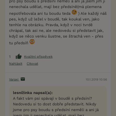
pro psy boudu s předsíní neměli a ani já jsem jim ji
nenechala udělat, mají bez předsíně(má plemena
nepotřebovala ani tu boudu teda
) Ale každý náš
pes, když už ležel v boudě, tak koukal ven, jako
tenhle na obrázku. Pravda, když v noci tvrdě
chrápal, tak asi ne, ale nedovedu si představit jak,
když se něco venku šustne, se štrachá ven - přes
tu předsíň
1
Kvalitní příspěvek
Nahlásit
Citovat
Varaxi
10.1.2019 10:56
lesnížínka napsal(a):
A fakt vám psi spávají v boudě s předsíní?
Nedovedu si to dost dobře představit. Nikdy
jsme pro psy boudu s předsíní neměli a ani já
jsem jim ji nenechala udělat, mají bez