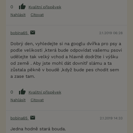
0
Kvalitní příspěvek
Nahlásit
Citovat
bobina65
2.1.2019 06:28
Dobrý den, vyhledejte si na googlu dvířka pro psy a
podle velikosti ,která bude odpovídat vašemu psovi
udělejte tak velký vchod a hlavně dodržte i výšku
od země . Aby jste mohl dát dovnitř slámu a ta
zůstala pěkně v boudě ,když bude pes chodit sem
a zase tam.
0
Kvalitní příspěvek
Nahlásit
Citovat
bobina65
2.1.2019 14:33
Jedna hodně stará bouda.