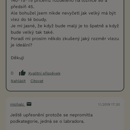
140*75*75 přičemž rozděleno na ložnice 95 a
předsíň 45.
Ale bohužel jsem nikde nevyčetl jak velký má být
vlez do té boudy.
Je mi jasné, že když bude malý je to špatně a když
bude velký tak také.
Poradí mi prosím někdo zkušený jaký rozměr vlezu
je ideální?
Děkuji
0
Kvalitní příspěvek
Nahlásit
Citovat
michalc
1.1.2019 17:30
Ještě upřesnění protože se nepromítla
podkategorie, jedná se o labradora.