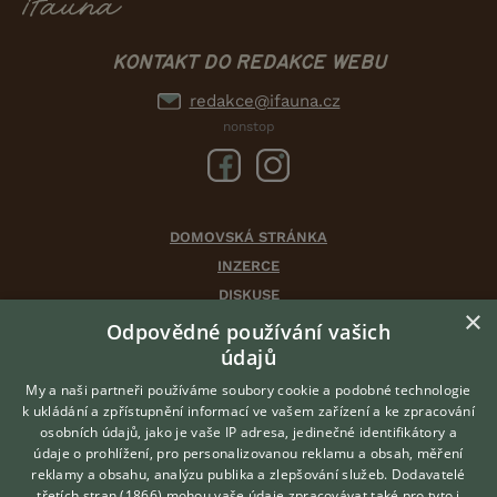
KONTAKT DO REDAKCE WEBU
redakce@ifauna.cz
nonstop
DOMOVSKÁ STRÁNKA
INZERCE
DISKUSE
×
ČLÁNKY
Odpovědné používání vašich
CHOVATELSKÉ STANICE
údajů
ATLAS
My a naši partneři používáme soubory cookie a podobné technologie
VÝBĚR VHODNÉHO PLEMENE
k ukládání a zpřístupnění informací ve vašem zařízení a ke zpracování
osobních údajů, jako je vaše IP adresa, jedinečné identifikátory a
údaje o prohlížení, pro personalizovanou reklamu a obsah, měření
O nás
reklamy a obsahu, analýzu publika a zlepšování služeb.
Dodavatelé
třetích stran (1866)
mohou vaše údaje zpracovávat také pro tyto i