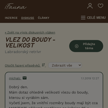
CELÉ MENU
INZERCE
DISKUSE
ČLÁNKY
« Zpět na výpis diskusních vláken
VLEZ DO BOUDY -
Přidejte
VELIKOST
téma
Labradorský retrívr
Otočit řazení příspěvků
michalc
1.1.2019 12:27
Dobrý den.
Mám dotaz ohledně velikosti vlezu do boudy,
kterou si vyrábím sám.
Vyčetl jsem, že vnitřní rozměry boudy mají být cca