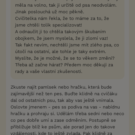
měla na volno, tak ji určitě od psa neodvolám.
Jinak poslouchá už moc pěkně.
Cvičitelka nám řekla, že to máme za to, že
jsme chtěli tolik specializovat!
A odnaučit ji to chtěla takovým škubaním
obojkem, že jsem myslela, že ji zlomí vaz!
Tak fakt nevím, nechtěli jsme mít zlého psa, co
útočí na ostatní, ale tohle je taky extrém.
Myslíte, že je možné, že se to věkem změní?
Třeba až začne hárat? Předem moc děkuji za
rady a vaše vlastní zkušenosti.
Zkuste najít pamlsek nebo hračku, která bude
zajímavější než ten pes. Buďte klidně na cvičáku
dal od ostatnich psu, tak aby vas ještě vnímala.
Oslovte jmenem - pes ss podiva na vas - nabídnu
hračku a prohraju si. Udělám třeba sedni nebo neco
co pes dobře umí a zase odměním. Postupně se
přibližuje blíž ke psům, ale porad jen do takove
vzdálenosti, kde to ještě zvlada. Pak klidně za