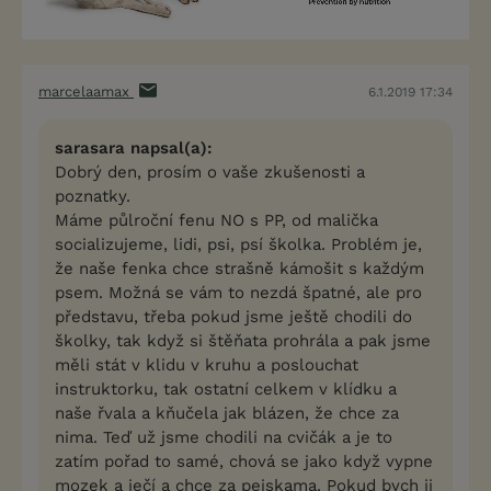
marcelaamax
6.1.2019 17:34
sarasara napsal(a):
Dobrý den, prosím o vaše zkušenosti a
poznatky.
Máme půlroční fenu NO s PP, od malička
socializujeme, lidi, psi, psí školka. Problém je,
že naše fenka chce strašně kámošit s každým
psem. Možná se vám to nezdá špatné, ale pro
představu, třeba pokud jsme ještě chodili do
školky, tak když si štěňata prohrála a pak jsme
měli stát v klidu v kruhu a poslouchat
instruktorku, tak ostatní celkem v klídku a
naše řvala a kňučela jak blázen, že chce za
nima. Teď už jsme chodili na cvičák a je to
zatím pořad to samé, chová se jako když vypne
mozek a ječí a chce za pejskama. Pokud bych ji