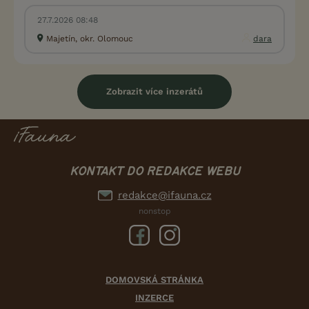
27.7.2026 08:48
Majetín, okr. Olomouc
dara
Zobrazit více inzerátů
KONTAKT DO REDAKCE WEBU
redakce@ifauna.cz
nonstop
DOMOVSKÁ STRÁNKA
INZERCE