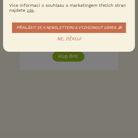
Více informací o souhlasu s marketingem třetích stran
najdete
.
zde
3
Kvalitní příspěvek
Nahlásit
Citovat
PŘIHLÁSIT SE K NEWSLETTERU A VYZVEDNOUT DÁREK. 🎁
NE, DĚKUJI