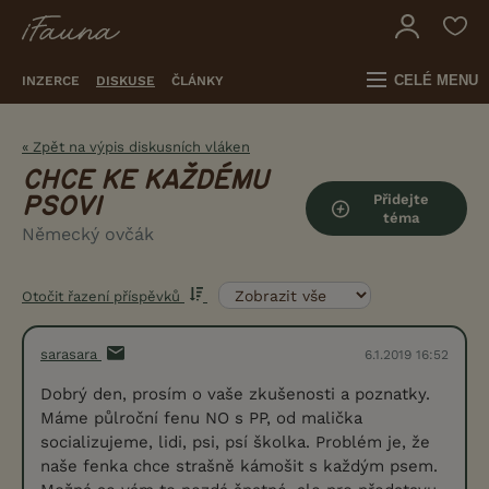
CELÉ MENU
INZERCE
DISKUSE
ČLÁNKY
« Zpět na výpis diskusních vláken
CHCE KE KAŽDÉMU
Přidejte
PSOVI
téma
Německý ovčák
Otočit řazení příspěvků
sarasara
6.1.2019 16:52
Dobrý den, prosím o vaše zkušenosti a poznatky.
Máme půlroční fenu NO s PP, od malička
socializujeme, lidi, psi, psí školka. Problém je, že
naše fenka chce strašně kámošit s každým psem.