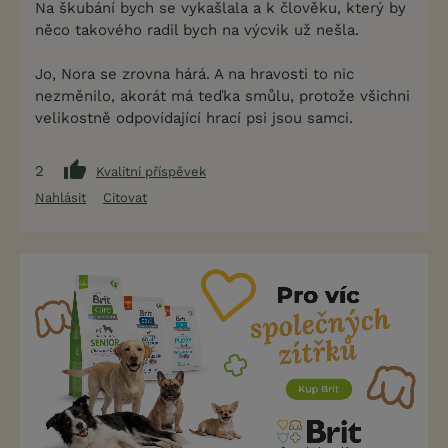
Na škubání bych se vykašlala a k člověku, který by
něco takového radil bych na výcvik už nešla.
Jo, Nora se zrovna hárá. A na hravosti to nic
nezměnilo, akorát má teďka smůlu, protože všichni
velikostně odpovídající hrací psi jsou samci.
2
Kvalitní příspěvek
Nahlásit
Citovat