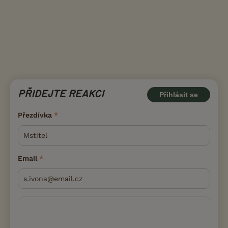
PŘIDEJTE REAKCI
Přihlásit se
Přezdívka
Email