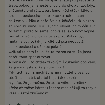
Možná se vám to nezdá špatné, ale pro představu,
třeba pokud jsme ještě chodili do školky, tak když
si štěňata prohrála a pak jsme měli stát v klidu v
kruhu a poslouchat instruktorku, tak ostatní
celkem v klídku a naše řvala a kňučela jak blázen,
že chce za nima. Teď už jsme chodili na cvičák a je
to zatím pořad to samé, chová se jako když vypne
mozek a ječí a chce za pejskama. Pokud bych ji
měla na volno, tak ji určitě od psa neodvolám.
Jinak poslouchá už moc pěkně.
Cvičitelka nám řekla, že to máme za to, že jsme
chtěli tolik specializovat!
A odnaučit ji to chtěla takovým škubaním obojkem,
že jsem myslela, že ji zlomí vaz!
Tak fakt nevím, nechtěli jsme mít zlého psa, co
útočí na ostatní, ale tohle je taky extrém.
Myslíte, že je možné, že se to věkem změní?
Třeba až začne hárat? Předem moc děkuji za rady a
vaše vlastní zkušenosti.