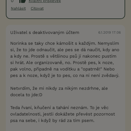
0
Kvalitní příspěvek
Nahlásit
Citovat
Uživatel s deaktivovaným účtem
6.1.2019 17:06
Norinka se taky chce kámošit s každým. Nemyslím
si, že to jde odnaučit, ale pes se dá naučit, kdy ano
a kdy ne. Prostě s většinou psů jí nakonec pustím
si hrát. Ale organizovaně, no. Prostě pes, k noze,
pak volno, případně na vodítku a "opatrně!" Nebo
pes a k noze, když je to pes, co na ní není zvědavý.
Netvrdím, že mi nikdy za nikým nezdrhne, ale
docela to jde:D
Teda řvaní, kňučení a tahání neznám. To je věc
ovladatelnosti, jestli dokážete převést pozornost
psa na sebe, i když by rád za tím psem.