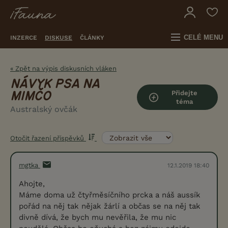
CELÉ MENU
INZERCE
DISKUSE
ČLÁNKY
« Zpět na výpis diskusních vláken
NÁVYK PSA NA
Přidejte
MIMČO
téma
Australský ovčák
Otočit řazení příspěvků
mgtka
12.1.2019 18:40
Ahojte,
Máme doma už čtyřměsíčního prcka a náš aussík
pořád na něj tak nějak žárlí a občas se na něj tak
divně dívá, že bych mu nevěřila, že mu nic