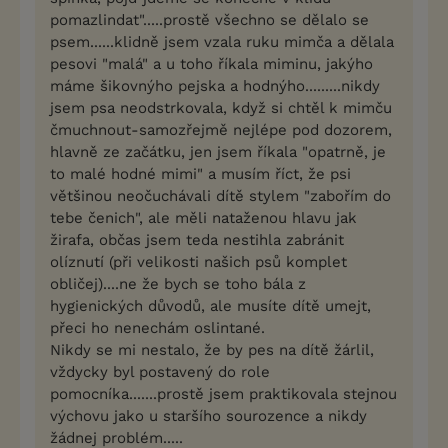
pomazlindat".....prostě všechno se dělalo se
psem......klidně jsem vzala ruku mimča a dělala
pesovi "malá" a u toho říkala miminu, jakýho
máme šikovnýho pejska a hodnýho.........nikdy
jsem psa neodstrkovala, když si chtěl k mimču
čmuchnout-samozřejmě nejlépe pod dozorem,
hlavně ze začátku, jen jsem říkala "opatrně, je
to malé hodné mimi" a musím říct, že psi
většinou neočuchávali dítě stylem "zabořím do
tebe čenich", ale měli nataženou hlavu jak
žirafa, občas jsem teda nestihla zabránit
olíznutí (při velikosti našich psů komplet
obličej)....ne že bych se toho bála z
hygienických důvodů, ale musíte dítě umejt,
přeci ho nenechám oslintané.
Nikdy se mi nestalo, že by pes na dítě žárlil,
vždycky byl postavený do role
pomocníka.......prostě jsem praktikovala stejnou
výchovu jako u staršího sourozence a nikdy
žádnej problém.....