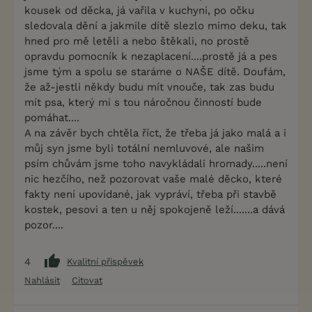
kousek od děcka, já vařila v kuchyni, po očku
sledovala dění a jakmile dítě slezlo mimo deku, tak
hned pro mě letěli a nebo štěkali, no prostě
opravdu pomocník k nezaplacení....prostě já a pes
jsme tým a spolu se staráme o NAŠE dítě. Doufám,
že až-jestli někdy budu mít vnouče, tak zas budu
mít psa, který mi s tou náročnou činností bude
pomáhat....
A na závěr bych chtěla říct, že třeba já jako malá a i
můj syn jsme byli totální nemluvové, ale našim
psím chůvám jsme toho navykládali hromady.....není
nic hezčího, než pozorovat vaše malé děcko, které
fakty není upovídané, jak vypráví, třeba při stavbě
kostek, pesovi a ten u něj spokojeně leží.......a dává
pozor....
4
Kvalitní příspěvek
Nahlásit
Citovat