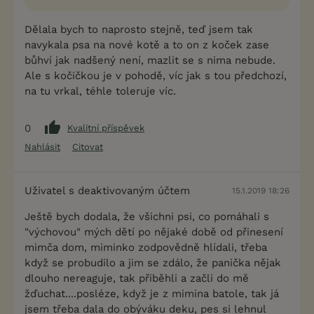
Dělala bych to naprosto stejně, teď jsem tak
navykala psa na nové kotě a to on z koček zase
bůhví jak nadšený není, mazlit se s nima nebude.
Ale s kočičkou je v pohodě, víc jak s tou předchozí,
na tu vrkal, téhle toleruje víc.
0
Kvalitní příspěvek
Nahlásit
Citovat
Uživatel s deaktivovaným účtem
15.1.2019 18:26
Ještě bych dodala, že všichni psi, co pomáhali s
"výchovou" mých dětí po nějaké době od přinesení
mimča dom, miminko zodpovědně hlídali, třeba
když se probudilo a jim se zdálo, že panička nějak
dlouho nereaguje, tak přiběhli a začli do mě
žďuchat....posléze, když je z mimina batole, tak já
jsem třeba dala do obýváku deku, pes si lehnul