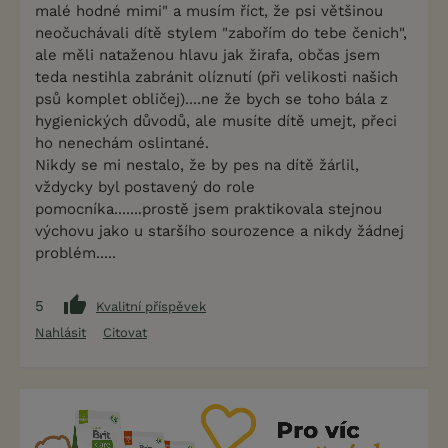
malé hodné mimi" a musím říct, že psi většinou
neočuchávali dítě stylem "zabořím do tebe čenich",
ale měli nataženou hlavu jak žirafa, občas jsem
teda nestihla zabránit olíznutí (při velikosti našich
psů komplet obličej)....ne že bych se toho bála z
hygienických důvodů, ale musíte dítě umejt, přeci
ho nenechám oslintané.
Nikdy se mi nestalo, že by pes na dítě žárlil,
vždycky byl postavený do role
pomocníka.......prostě jsem praktikovala stejnou
výchovu jako u staršího sourozence a nikdy žádnej
problém.....
5
Kvalitní příspěvek
Nahlásit
Citovat