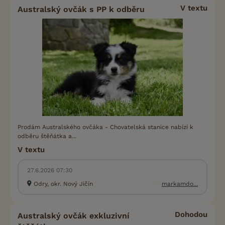
V textu
Australský ovčák s PP k odběru
Prodám Australského ovčáka - Chovatelská stanice nabízí k
odběru štěňátka a...
V textu
27.6.2026 07:30
Odry, okr. Nový Jičín
markamdo...
Dohodou
Australský ovčák exkluzivní