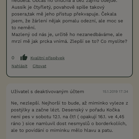
neudělá. Občas ho oňuchá a bez zájmu odejde.
Aussík je čtyřletý, povahově spíše takový
posera,tak mě jeho přístup překvapuje. Čekala
jsem, že žárlení nějak pomalu odezní, ale moc se
to nemění.
Mazlený od nás je, určitě ho nezanedbáváme, ale
mrzí mě jak prcka vnímá. Zlepší se to? Co myslíte?
0
Kvalitní příspěvek
Nahlásit
Citovat
Uživatel s deaktivovaným účtem
15.1.2019 17:34
Ne, nezlepší. Nejhorší to bude, až miminko vyleze z
postýlky a začne lézt. Desenský v pořadu Kočka
není pes v sobotu 12.1. na čt1 ( opakují 16.1. ve 4,45
ráno ) sice namluvil dost nesmyslů o borderkoliích,
ale to povídání o miminku mělo hlavu a patu.