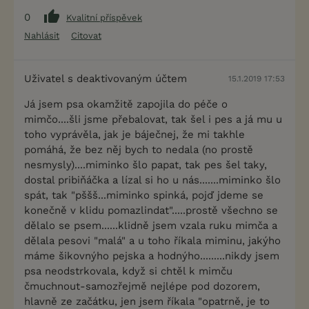
0
Kvalitní příspěvek
Nahlásit
Citovat
Uživatel s deaktivovaným účtem
15.1.2019 17:53
Já jsem psa okamžitě zapojila do péče o
mimčo....šli jsme přebalovat, tak šel i pes a já mu u
toho vyprávěla, jak je báječnej, že mi takhle
pomáhá, že bez něj bych to nedala (no prostě
nesmysly)....miminko šlo papat, tak pes šel taky,
dostal pribiňáčka a lízal si ho u nás.......miminko šlo
spát, tak "pššš...miminko spinká, pojď jdeme se
konečně v klidu pomazlindat".....prostě všechno se
dělalo se psem......klidně jsem vzala ruku mimča a
dělala pesovi "malá" a u toho říkala miminu, jakýho
máme šikovnýho pejska a hodnýho.........nikdy jsem
psa neodstrkovala, když si chtěl k mimču
čmuchnout-samozřejmě nejlépe pod dozorem,
hlavně ze začátku, jen jsem říkala "opatrně, je to