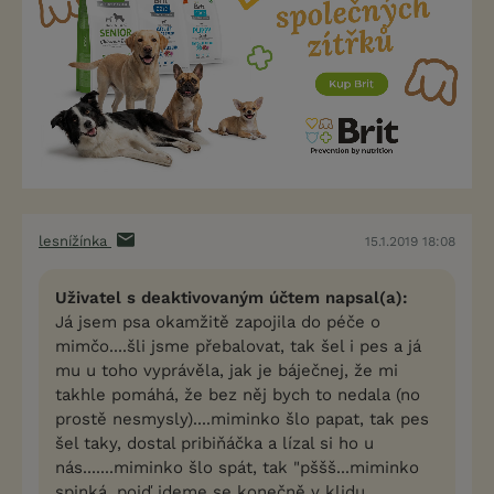
lesnížínka
15.1.2019 18:08
Uživatel s deaktivovaným účtem napsal(a):
Já jsem psa okamžitě zapojila do péče o
mimčo....šli jsme přebalovat, tak šel i pes a já
mu u toho vyprávěla, jak je báječnej, že mi
takhle pomáhá, že bez něj bych to nedala (no
prostě nesmysly)....miminko šlo papat, tak pes
šel taky, dostal pribiňáčka a lízal si ho u
nás.......miminko šlo spát, tak "pššš...miminko
spinká, pojď jdeme se konečně v klidu