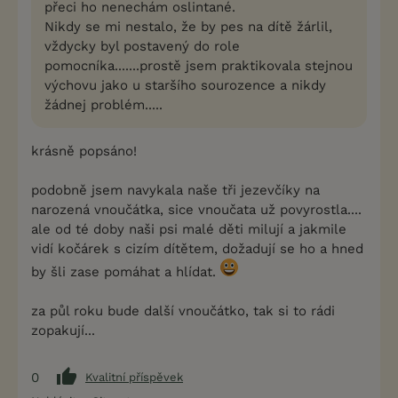
přeci ho nenechám oslintané.
Nikdy se mi nestalo, že by pes na dítě žárlil,
vždycky byl postavený do role
pomocníka.......prostě jsem praktikovala stejnou
výchovu jako u staršího sourozence a nikdy
žádnej problém.....
krásně popsáno!
podobně jsem navykala naše tři jezevčíky na
narozená vnoučátka, sice vnoučata už povyrostla....
ale od té doby naši psi malé děti milují a jakmile
vidí kočárek s cizím dítětem, dožadují se ho a hned
by šli zase pomáhat a hlídat.
za půl roku bude další vnoučátko, tak si to rádi
zopakují...
0
Kvalitní příspěvek