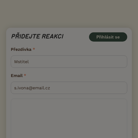
PŘIDEJTE REAKCI
Přihlásit se
Přezdívka
Email