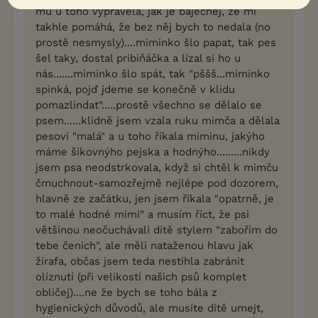
mu u toho vyprávěla, jak je báječnej, že mi
takhle pomáhá, že bez něj bych to nedala (no
prostě nesmysly)....miminko šlo papat, tak pes
šel taky, dostal pribiňáčka a lízal si ho u
nás.......miminko šlo spát, tak "pššš...miminko
spinká, pojď jdeme se konečně v klidu
pomazlindat".....prostě všechno se dělalo se
psem......klidně jsem vzala ruku mimča a dělala
pesovi "malá" a u toho říkala miminu, jakýho
máme šikovnýho pejska a hodnýho.........nikdy
jsem psa neodstrkovala, když si chtěl k mimču
čmuchnout-samozřejmě nejlépe pod dozorem,
hlavně ze začátku, jen jsem říkala "opatrně, je
to malé hodné mimi" a musím říct, že psi
většinou neočuchávali dítě stylem "zabořím do
tebe čenich", ale měli nataženou hlavu jak
žirafa, občas jsem teda nestihla zabránit
olíznutí (při velikosti našich psů komplet
obličej)....ne že bych se toho bála z
hygienických důvodů, ale musíte dítě umejt,