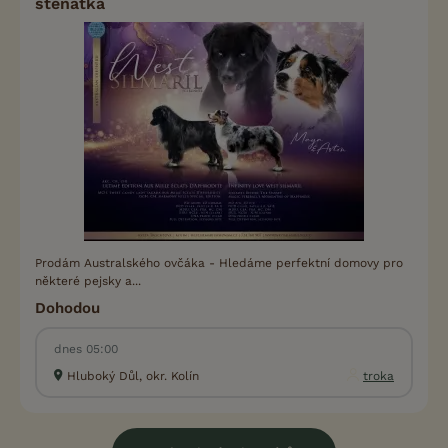
štěňátka
Prodám Australského ovčáka - Hledáme perfektní domovy pro
některé pejsky a...
Dohodou
dnes 05:00
Hluboký Důl, okr. Kolín
troka