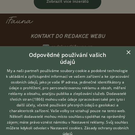
Zobrazit více inzerátů
KONTAKT DO REDAKCE WEBU
redakce@ifauna.cz
×
Odpovědné používání vašich
nonstop
údajů
My a naši partneři používáme soubory cookie a podobné technologie
k ukládání a zpřístupnění informací ve vašem zařízení a ke zpracování
osobních údajů, jako je vaše IP adresa, jedinečné identifikátory a
DOMOVSKÁ STRÁNKA
údaje o prohlížení, pro personalizovanou reklamu a obsah, měření
INZERCE
reklamy a obsahu, analýzu publika a zlepšování služeb.
Dodavatelé
třetích stran (1866)
mohou vaše údaje zpracovávat také pro tyto i
DISKUSE
Hledáte zvířecího kamaráda?
další účely, včetně používání přesných údajů o geolokaci a
Zdarma vám poradí
ČLÁNKY
charakteristik zařízení. Vaše volby se vztahují pouze na tento web.
VETERINÁŘ ONLINE
CHOVATELSKÉ STANICE
Někteří dodavatelé mohou místo souhlasu spoléhat na oprávněný
KONZULTOVAT S
zájem; máte právo vznést námitku v
Nastavení reklamy
. Svůj souhlas
ATLAS
VETERINÁŘEM
můžete kdykoli odvolat v
Nastavení cookies
.
Zásady ochrany osobních
VÝBĚR VHODNÉHO PLEMENE
údajů