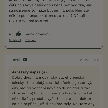
většinou když delší dobu běhá bez vodítka, ale
samozřejmě to může být jen náhoda. Nemáte
někdo podobnou zkušenost či radu? Děkuji
P.S. Stravu má kvalitní
0
Kvalitní příspěvek
Nahlásit
Citovat
Ludmilk
14.1.2019 08:17
JanaTazy napsal(a):
Dobrý den, mám dva roky starého pejska
(čínský chocholatý pes- labuťenka), je zdravý,
čilý, ale při venčení když dojde na stolici tak
strašně řve( kvičí), nicméně u lékaře jsme byli
několikrát, prodělal vyšetření, ale pan doktor
na nic nepřišel, už si nevíme rady. Některé dny