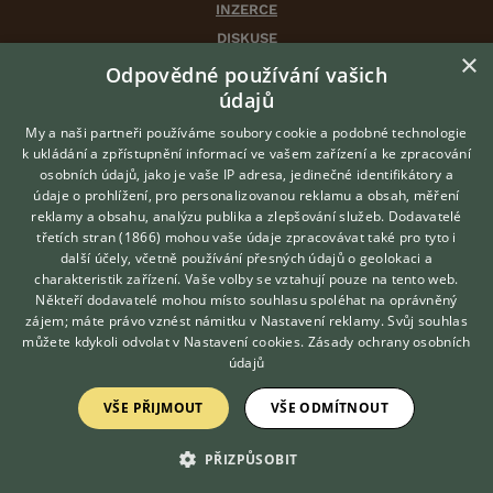
INZERCE
DISKUSE
×
ČLÁNKY
Odpovědné používání vašich
CHOVATELSKÉ STANICE
údajů
ATLAS
My a naši partneři používáme soubory cookie a podobné technologie
VÝBĚR VHODNÉHO PLEMENE
k ukládání a zpřístupnění informací ve vašem zařízení a ke zpracování
osobních údajů, jako je vaše IP adresa, jedinečné identifikátory a
údaje o prohlížení, pro personalizovanou reklamu a obsah, měření
O nás
reklamy a obsahu, analýzu publika a zlepšování služeb.
Dodavatelé
třetích stran (1866)
mohou vaše údaje zpracovávat také pro tyto i
Kontakt
Hledáte zvířecího kamaráda?
další účely, včetně používání přesných údajů o geolokaci a
Zdarma vám poradí
Možnosti zvýraznění inzerátů
charakteristik zařízení. Vaše volby se vztahují pouze na tento web.
VETERINÁŘ ONLINE
Podmínky užití
Někteří dodavatelé mohou místo souhlasu spoléhat na oprávněný
KONZULTOVAT S
zájem; máte právo vznést námitku v
Nastavení reklamy
. Svůj souhlas
Zpracování osobních údajů
VETERINÁŘEM
můžete kdykoli odvolat v
Nastavení cookies
.
Zásady ochrany osobních
údajů
Přihlášení
VŠE PŘIJMOUT
VŠE ODMÍTNOUT
Registrace
PŘIZPŮSOBIT
Created by