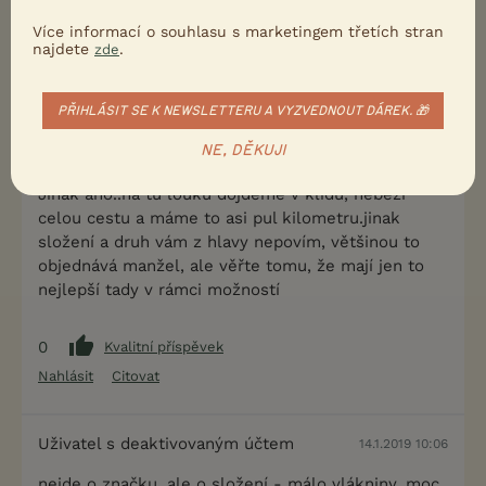
druhý pes je naprosto v pořádku při tomto režimu.
Více informací o souhlasu s marketingem třetích stran
najdete
.
zde
1
Kvalitní příspěvek
Nahlásit
Citovat
PŘIHLÁSIT SE K NEWSLETTERU A VYZVEDNOUT DÁREK. 🎁
NE, DĚKUJI
JanaTazy
14.1.2019 09:56
Jinak ano..na tu louku dojdeme v klidu, neběží
celou cestu a máme to asi pul kilometru.jinak
složení a druh vám z hlavy nepovím, většinou to
objednává manžel, ale věřte tomu, že mají jen to
nejlepší tady v rámci možností
0
Kvalitní příspěvek
Nahlásit
Citovat
Uživatel s deaktivovaným účtem
14.1.2019 10:06
nejde o značku, ale o složení - málo vlákniny, moc