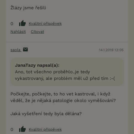
Žlázy jsme řešili
0
Kvalitní příspěvek
Nahlásit
Citovat
saola
14.1.2019 13:05
JanaTazy napsal(a):
Ano, tot všechno proběhlo..je tedy
vykastrovaný, ale problém měl už před tím :-(
Počkejte, počkejte, to ho vet kastroval, i když
věděl, že je nějaká patologie okolo vyměšování?
Jaká vyšetření tedy byla dělána?
0
Kvalitní příspěvek