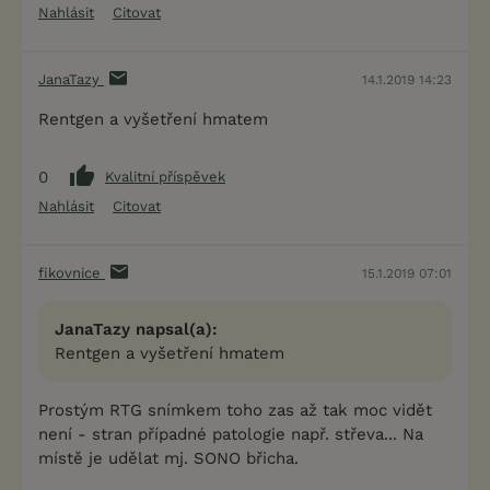
Nahlásit
Citovat
JanaTazy
14.1.2019 14:23
Rentgen a vyšetření hmatem
0
Kvalitní příspěvek
Nahlásit
Citovat
fikovnice
15.1.2019 07:01
JanaTazy napsal(a):
Rentgen a vyšetření hmatem
Prostým RTG snímkem toho zas až tak moc vidět
není - stran případné patologie např. střeva... Na
místě je udělat mj. SONO břicha.