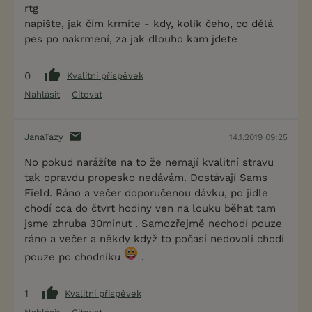
rtg
napište, jak čím krmíte - kdy, kolik čeho, co dělá
pes po nakrmení, za jak dlouho kam jdete
0
Kvalitní příspěvek
Nahlásit
Citovat
JanaTazy
14.1.2019 09:25
No pokud narážíte na to že nemají kvalitní stravu
tak opravdu propesko nedávám. Dostávají Sams
Field. Ráno a večer doporučenou dávku, po jídle
chodí cca do čtvrt hodiny ven na louku běhat tam
jsme zhruba 30minut . Samozřejmě nechodí pouze
ráno a večer a někdy když to počasí nedovolí chodí
pouze po chodníku
.
1
Kvalitní příspěvek