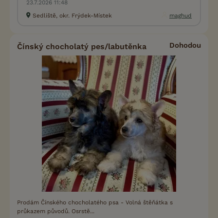
23.7.2026 11:48
Sedliště, okr. Frýdek-Místek
maghud
Dohodou
Čínský chocholatý pes/labutěnka
Prodám Čínského chocholatého psa - Volná štěňátka s
průkazem původů. Osrstě...