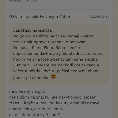
Nahlásit
Citovat
Uživatel s deaktivovaným účtem
14.1.2019 09:51
JanaTazy napsal(a):
No pokud narážíte na to že nemají kvalitní
stravu tak opravdu propesko nedávám.
Dostávají Sams Field. Ráno a večer
doporučenou dávku, po jídle chodí cca do čtvrt
hodiny ven na louku běhat tam jsme zhruba
30minut . Samozřejmě nechodí pouze ráno a
večer a někdy když to počasí nedovolí chodí
pouze po chodníku
.
moc hezký smajlík
nenarážím na značku, ale nevyhovující složení,
třeba, i když SF mají do kvality v mé představě
dost daleko, ale to je jedno
sam´sfield které přesně ?