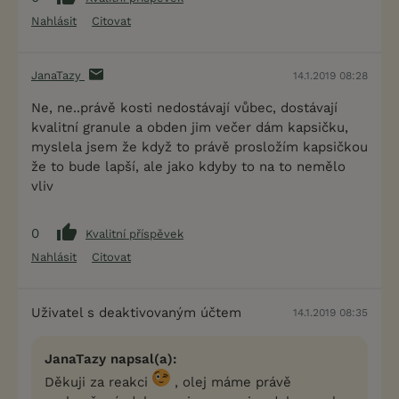
Nahlásit
Citovat
JanaTazy
14.1.2019 08:28
Ne, ne..právě kosti nedostávají vůbec, dostávají
kvalitní granule a obden jim večer dám kapsičku,
myslela jsem že když to právě prosložím kapsičkou
že to bude lapší, ale jako kdyby to na to nemělo
vliv
0
Kvalitní příspěvek
Nahlásit
Citovat
Uživatel s deaktivovaným účtem
14.1.2019 08:35
JanaTazy napsal(a):
Děkuji za reakci
, olej máme právě