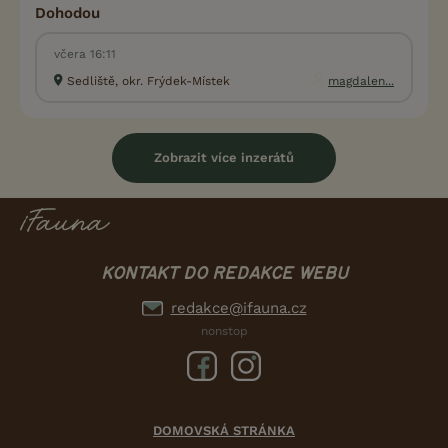
Dohodou
včera 16:11
Sedliště, okr. Frýdek-Místek
magdalen...
Zobrazit více inzerátů
KONTAKT DO REDAKCE WEBU
redakce@ifauna.cz
nonstop
DOMOVSKÁ STRÁNKA