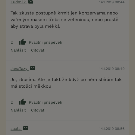
Ludmilk
14.1.2019 08:44
Tak zkuste postupně krmit jen konzervama nebo
vařeným masem třeba se zeleninou, nebo prostě
aby strava byla měkká
0
Kvalitní příspěvek
Nahlásit
Citovat
JanaTazy
14.1.2019 08:49
Jo, zkusím...Ale je fakt že když po něm sbírám tak
má stolici měkkou
0
Kvalitní příspěvek
Nahlásit
Citovat
saola
14.1.2019 08:56