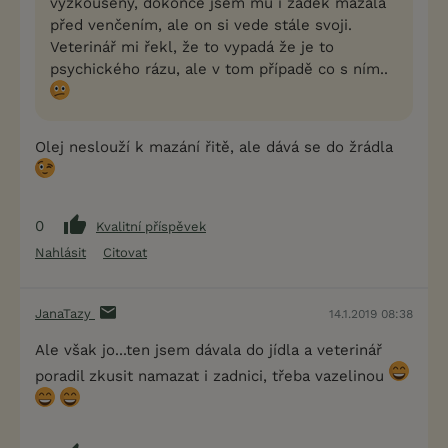
vyzkoušený, dokonce jsem mu i zadek mazala
před venčením, ale on si vede stále svoji.
Veterinář mi řekl, že to vypadá že je to
psychického rázu, ale v tom případě co s ním..
Olej neslouží k mazání řitě, ale dává se do žrádla
0
Kvalitní příspěvek
Nahlásit
Citovat
JanaTazy
14.1.2019 08:38
Ale však jo...ten jsem dávala do jídla a veterinář
poradil zkusit namazat i zadnici, třeba vazelinou