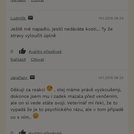
Ludmilk
14.1.2019 08:24
Ještě mě napadlo, jestli nedáváte kosti... Ty že
stravy vyloučit úplně
0
Kvalitní příspěvek
Nahlásit
Citovat
JanaTazy
14.1.2019 08:25
Děkuji za reakci
, olej máme právě vyzkoušený,
dokonce jsem mu i zadek mazala před venčením,
ale on si vede stále svoji. Veterinář mi řekl, že to
vypadá že je to psychického rázu, ale v tom případě
co s ním..
0
Kvalitní příspěvek