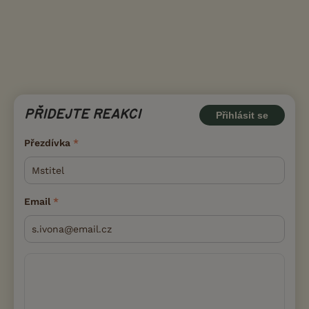
PŘIDEJTE REAKCI
Přihlásit se
Přezdívka
Email