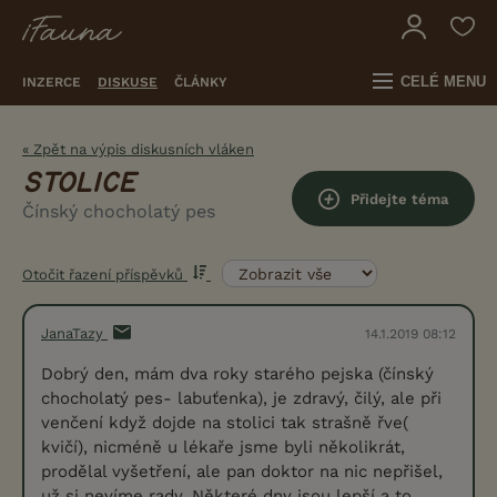
CELÉ MENU
INZERCE
DISKUSE
ČLÁNKY
« Zpět na výpis diskusních vláken
STOLICE
Přidejte téma
Čínský chocholatý pes
Otočit řazení příspěvků
JanaTazy
14.1.2019 08:12
Dobrý den, mám dva roky starého pejska (čínský
chocholatý pes- labuťenka), je zdravý, čilý, ale při
venčení když dojde na stolici tak strašně řve(
kvičí), nicméně u lékaře jsme byli několikrát,
prodělal vyšetření, ale pan doktor na nic nepřišel,
už si nevíme rady. Některé dny jsou lepší a to