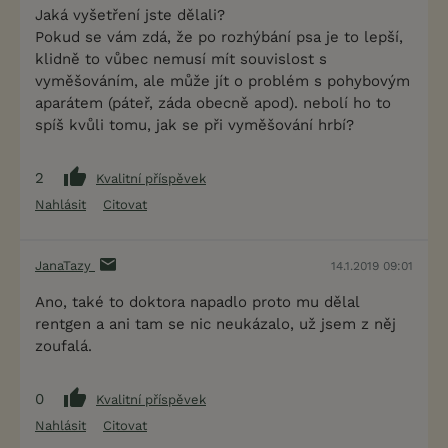
Jaká vyšetření jste dělali?
Pokud se vám zdá, že po rozhýbání psa je to lepší,
klidně to vůbec nemusí mít souvislost s
vyměšováním, ale může jít o problém s pohybovým
aparátem (páteř, záda obecně apod). nebolí ho to
spíš kvůli tomu, jak se při vyměšování hrbí?
2
Kvalitní příspěvek
Nahlásit
Citovat
JanaTazy
14.1.2019 09:01
Ano, také to doktora napadlo proto mu dělal
rentgen a ani tam se nic neukázalo, už jsem z něj
zoufalá.
0
Kvalitní příspěvek
Nahlásit
Citovat