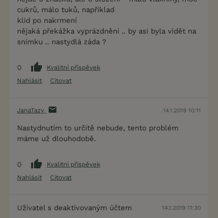
cukrů, málo tuků, například
klid po nakrmení
nějaká překážka vyprázdnění .. by asi byla vidět na
snímku .. nastydlá záda ?
0
Kvalitní příspěvek
Nahlásit
Citovat
JanaTazy
14.1.2019 10:11
Nastydnutím to určitě nebude, tento problém
máme už dlouhodobě.
0
Kvalitní příspěvek
Nahlásit
Citovat
Uživatel s deaktivovaným účtem
14.1.2019 11:30