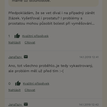
máme už dlouhodobě.
Předpokládám, že se vet díval i na případný zánět
žlázek. Vyšetřoval i prostatu? I problémy s
prostatou mohou působit bolest při vyměšování...
1
Kvalitní příspěvek
Nahlásit
Citovat
JanaTazy
14.1.2019 12:41
Ano, tot všechno proběhlo..je tedy vykastrovaný,
ale problém měl už před tím :-(
0
Kvalitní příspěvek
Nahlásit
Citovat
JanaTazy
14.1.2019 12:42