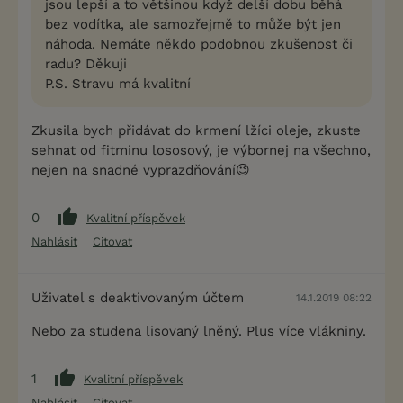
jsou lepší a to většinou když delší dobu běhá
bez vodítka, ale samozřejmě to může být jen
náhoda. Nemáte někdo podobnou zkušenost či
radu? Děkuji
P.S. Stravu má kvalitní
Zkusila bych přidávat do krmení lžíci oleje, zkuste
sehnat od fitminu lososový, je výbornej na všechno,
nejen na snadné vyprazdňování😉
0
Kvalitní příspěvek
Nahlásit
Citovat
Uživatel s deaktivovaným účtem
14.1.2019 08:22
Nebo za studena lisovaný lněný. Plus více vlákniny.
1
Kvalitní příspěvek
Nahlásit
Citovat