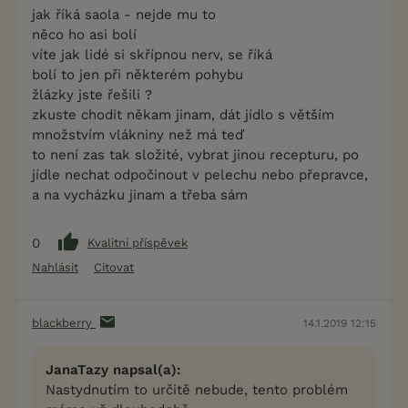
jak říká saola - nejde mu to
něco ho asi bolí
víte jak lidé si skřípnou nerv, se říká
bolí to jen při některém pohybu
žlázky jste řešili ?
zkuste chodit někam jinam, dát jídlo s větším
množstvím vlákniny než má teď
to není zas tak složité, vybrat jinou recepturu, po
jídle nechat odpočinout v pelechu nebo přepravce,
a na vycházku jinam a třeba sám
0
Kvalitní příspěvek
Nahlásit
Citovat
blackberry
14.1.2019 12:15
JanaTazy napsal(a):
Nastydnutím to určitě nebude, tento problém