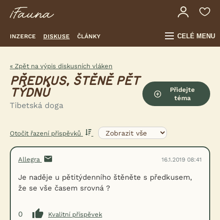
CELÉ MENU
INZERCE
DISKUSE
ČLÁNKY
« Zpět na výpis diskusních vláken
PŘEDKUS, ŠTĚNĚ PĚT
Přidejte
TÝDNŮ
téma
Tibetská doga
Otočit řazení příspěvků
Allegra
16.1.2019 08:41
Je naděje u pětitýdenního štěněte s předkusem,
že se vše časem srovná ?
0
Kvalitní příspěvek