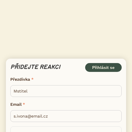
PŘIDEJTE REAKCI
Přihlásit se
Přezdívka
Email