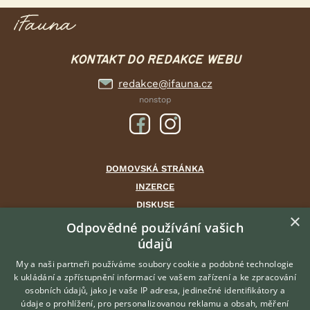
KONTAKT DO REDAKCE WEBU
redakce@ifauna.cz
nonstop
DOMOVSKÁ STRÁNKA
INZERCE
DISKUSE
×
ČLÁNKY
Odpovědné používání vašich
CHOVATELSKÉ STANICE
údajů
ATLAS
My a naši partneři používáme soubory cookie a podobné technologie
VÝBĚR VHODNÉHO PLEMENE
k ukládání a zpřístupnění informací ve vašem zařízení a ke zpracování
osobních údajů, jako je vaše IP adresa, jedinečné identifikátory a
údaje o prohlížení, pro personalizovanou reklamu a obsah, měření