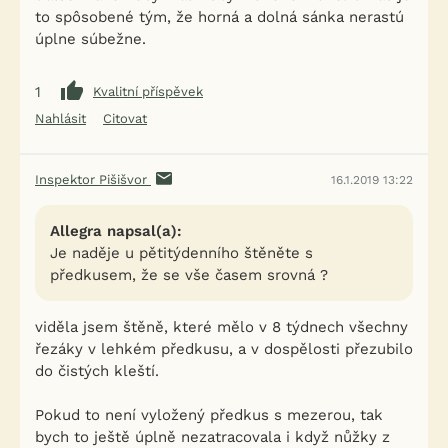
to spôsobené tým, že horná a dolná sánka nerastú
úplne súbežne.
1
Kvalitní příspěvek
Nahlásit
Citovat
Inspektor Pišišvor
16.1.2019 13:22
Allegra napsal(a):
Je naděje u pětitýdenního štěněte s
předkusem, že se vše časem srovná ?
viděla jsem štěně, které mělo v 8 týdnech všechny
řezáky v lehkém předkusu, a v dospělosti přezubilo
do čistých kleští.
Pokud to není vyložený předkus s mezerou, tak
bych to ještě úplně nezatracovala i když nůžky z