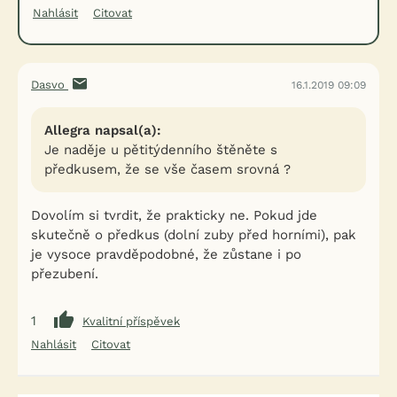
Nahlásit
Citovat
Dasvo
16.1.2019 09:09
Allegra napsal(a):
Je naděje u pětitýdenního štěněte s
předkusem, že se vše časem srovná ?
Dovolím si tvrdit, že prakticky ne. Pokud jde
skutečně o předkus (dolní zuby před horními), pak
je vysoce pravděpodobné, že zůstane i po
přezubení.
1
Kvalitní příspěvek
Nahlásit
Citovat