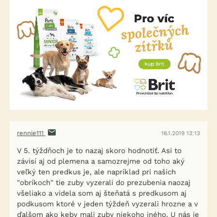
rennie111
16.1.2019 13:13
V 5. týždňoch je to nazaj skoro hodnotiť. Asi to
závisí aj od plemena a samozrejme od toho aký
veľký ten predkus je, ale napríklad pri našich
"obríkoch" tie zuby vyzerali do prezubenia naozaj
všeliako a videla som aj šteňatá s predkusom aj
podkusom ktoré v jeden týždeň vyzerali hrozne a v
ďalšom ako keby mali zuby niekoho iného. U nás je