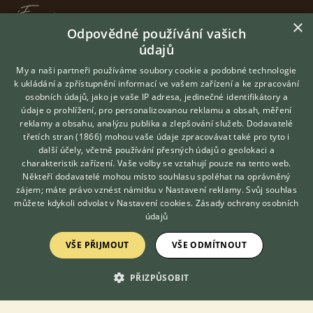
×
Odpovědné používání vašich
údajů
KONTAKT DO REDAKCE WEBU
My a naši partneři používáme soubory cookie a podobné technologie
redakce@ifauna.cz
k ukládání a zpřístupnění informací ve vašem zařízení a ke zpracování
nonstop
osobních údajů, jako je vaše IP adresa, jedinečné identifikátory a
údaje o prohlížení, pro personalizovanou reklamu a obsah, měření
reklamy a obsahu, analýzu publika a zlepšování služeb.
Dodavatelé
třetích stran (1866)
mohou vaše údaje zpracovávat také pro tyto i
Hledáte zvířecího kamaráda?
další účely, včetně používání přesných údajů o geolokaci a
Zdarma vám poradí
DOMOVSKÁ STRÁNKA
charakteristik zařízení. Vaše volby se vztahují pouze na tento web.
VETERINÁŘ ONLINE
Někteří dodavatelé mohou místo souhlasu spoléhat na oprávněný
INZERCE
KONZULTOVAT S
zájem; máte právo vznést námitku v
Nastavení reklamy
. Svůj souhlas
DISKUSE
VETERINÁŘEM
můžete kdykoli odvolat v
Nastavení cookies
.
Zásady ochrany osobních
ČLÁNKY
údajů
CHOVATELSKÉ STANICE
VŠE PŘIJMOUT
VŠE ODMÍTNOUT
ATLAS
VÝBĚR VHODNÉHO PLEMENE
PŘIZPŮSOBIT
O nás