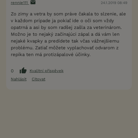
rennie111
24.1.2019 08:49
Zo zimy a vetra by som práve čakala to slzenie, ale
v každom prípade ja pokiaľ ide o oči som vždy
opatrná a asi by som radšej zašla za veterinárom.
Možno je to nejaký začínajúci zápal a dá vám len
nejaké kvapky a predídete tak včas vážnejšiemu
problému. Zatiaľ môžete vyplachovať odvarom z
repíka ten má protizápalové účinky.
0
Kvalitní příspěvek
Nahlásit
Citovat