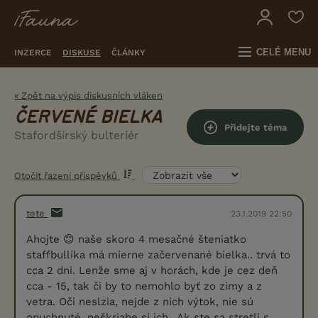
CELÉ MENU
INZERCE
DISKUSE
ČLÁNKY
« Zpět na výpis diskusních vláken
ČERVENÉ BIELKA
Přidejte téma
Stafordšírský bulteriér
Otočit řazení příspěvků
tete
23.1.2019 22:50
Ahojte 😊 naše skoro 4 mesačné šteniatko
staffbullíka má mierne začervenané bielka.. trvá to
cca 2 dni. Lenže sme aj v horách, kde je cez deň
cca - 15, tak či by to nemohlo byť zo zimy a z
vetra. Oči neslzia, nejde z nich výtok, nie sú
opuchnuté, neškriabe si ich...Ak ste sa stretli s