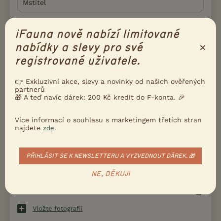
Email
iFauna nově nabízí limitované
×
nabídky a slevy pro své
registrované uživatele.
👉 Exkluzivní akce, slevy a novinky od našich ověřených
partnerů
🎁 A teď navíc dárek: 200 Kč kredit do F-konta. 🎉
Více informací o souhlasu s marketingem třetích stran
najdete
.
zde
PŘIHLÁSIT SE K NEWSLETTERU A VYZVEDNOUT DÁREK. 🎁
NE, DĚKUJI
Vložte fotografii